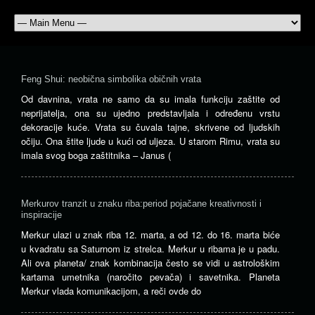
Feng Shui: neobična simbolika običnih vrata
Od davnina, vrata ne samo da su imala funkciju zaštite od
neprijatelja, ona su ujedno predstavljala i određenu vrstu
dekoracije kuće. Vrata su čuvala tajne, skrivene od ljudskih
očiju. Ona štite ljude u kući od uljeza. U starom Rimu, vrata su
imala svog boga zaštitnika – Janus (
Merkurov tranzit u znaku riba:period pojačane kreativnosti i
inspiracije
Merkur ulazi u znak riba 12. marta, a od 12. do 16. marta biće
u kvadratu sa Saturnom iz strelca. Merkur u ribama je u padu.
Ali ova planeta/ znak kombinacija često se vidi u astrološkim
kartama umetnika (naročito pevača) i savetnika. Planeta
Merkur vlada komunikacijom, a reči ovde do