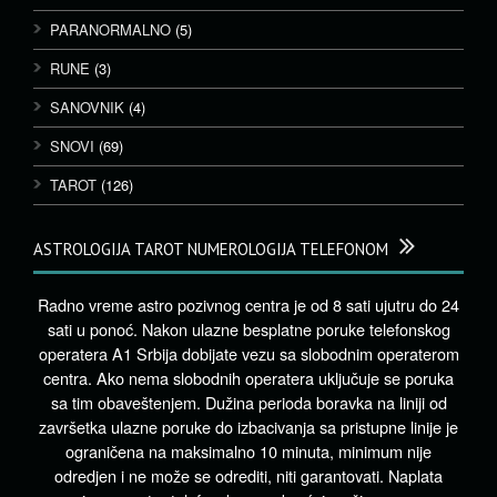
PARANORMALNO
(5)
RUNE
(3)
SANOVNIK
(4)
SNOVI
(69)
TAROT
(126)
ASTROLOGIJA TAROT NUMEROLOGIJA TELEFONOM
Radno vreme astro pozivnog centra je od 8 sati ujutru do 24
sati u ponoć. Nakon ulazne besplatne poruke telefonskog
operatera A1 Srbija dobijate vezu sa slobodnim operaterom
centra. Ako nema slobodnih operatera uključuje se poruka
sa tim obaveštenjem. Dužina perioda boravka na liniji od
završetka ulazne poruke do izbacivanja sa pristupne linije je
ograničena na maksimalno 10 minuta, minimum nije
odredjen i ne može se odrediti, niti garantovati. Naplata