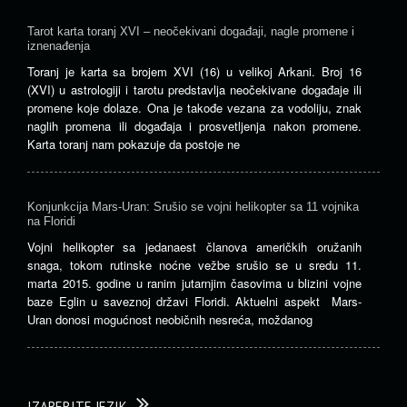
Tarot karta toranj XVI – neočekivani događaji, nagle promene i
iznenađenja
Toranj je karta sa brojem XVI (16) u velikoj Arkani. Broj 16
(XVI) u astrologiji i tarotu predstavlja neočekivane događaje ili
promene koje dolaze. Ona je takođe vezana za vodoliju, znak
naglih promena ili događaja i prosvetljenja nakon promene.
Karta toranj nam pokazuje da postoje ne
Konjunkcija Mars-Uran: Srušio se vojni helikopter sa 11 vojnika
na Floridi
Vojni helikopter sa jedanaest članova američkih oružanih
snaga, tokom rutinske noćne vežbe srušio se u sredu 11.
marta 2015. godine u ranim jutarnjim časovima u blizini vojne
baze Eglin u saveznoj državi Floridi. Aktuelni aspekt Mars-
Uran donosi mogućnost neobičnih nesreća, moždanog
IZABERITE JEZIK