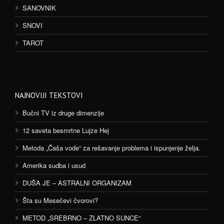
SANOVNIK
SNOVI
TAROT
NAJNOVIJI TEKSTOVI
Bučni TV iz druge dimenzije
12 saveta besmrtne Lujze Hej
Metoda „Čaša vode“ za rešavanje problema i ispunjenje želja.
Amerika sudba i usud
DUŠA JE – ASTRALNI ORGANIZAM
Šta su Mesečevi čvorovi?
METOD „SREBRNO – ZLATNO SUNCE“