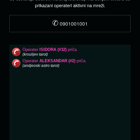
prikazani operateri aktivni na mreži.
✆
0901001001