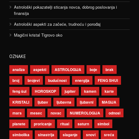
Astrološki pokazatelji sticanja novca, dobrog poslovanja i
finansija
Astrološki aspekti za začeće, trudnoću i porođaj
Magični kristal Tigrovo oko
OZNAKE
analiza
aspekti
ASTROLOGIJA
boje
brak
broj
brojevi
budućnost
energija
FENG SHUI
feng šui
HOROSKOP
jupiter
kamen
karte
KRISTALI
ljubav
ljubavna
ljubavni
MAGIJA
mars
mesec
novac
NUMEROLOGIJA
odnosi
planete
proricanje
ritual
saturn
simbol
simbolika
sinastrija
slaganje
snovi
sreća