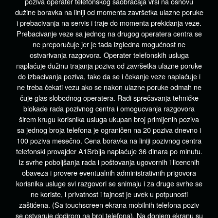
poziva operater telefonskog saobraćaja vrši na osnovu
dužine boravka na liniji od momenta završetka ulazne poruke
i prebacivanja na servis i traje do momenta prekidanja veze.
Prebacivanje veze sa jednog na drugog operatera centra se
ne preporučuje jer je tada izgledna mogućnost ne
ostvarivanja razgovora. Operater telefonskih usluga
naplaćuje dužinu trajanja poziva od završetka ulazne poruke
do izbacivanja poziva, tako da se i čekanje veze naplaćuje i
ne treba čekati vezu ako se nakon ulazne poruke odmah ne
čuje glas slobodnog operatera. Radi sprečavanja tehničke
blokade rada pozivnog centra i omogucvanja razgovora
širem krugu korisnika usluga ukupan broj primljenih poziva
sa jednog broja telefona je ograničen na 20 poziva dnevno i
100 poziva mesečno. Cena boravka na liniji pozivnog centra
telefonski provajder A1Srbija naplaćuje 36 dinara po minutu.
Iz svrhe poboljšanja rada i poštovanja ugovornih i licencnih
obaveza i provere eventualnih administrativnih prigovora
korisnika usluge svi razgovori se snimaju i za druge svrhe se
ne koriste, i privatnost i tajnost je uvek u potpunosti
zaštićena. (Sa touchscreen ekrana mobilnih telefona poziv
se ostvaruje dodirom na broj telefona). Na donjem ekranu su