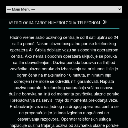
ASTROLOGIJA TAROT NUMEROLOGIJA TELEFONOM
Radno vreme astro pozivnog centra je od 8 sati ujutru do 24
sati u ponoć. Nakon ulazne besplatne poruke telefonskog
operatera A1 Srbija dobijate vezu sa slobodnim operaterom
centra. Ako nema slobodnih operatera uključuje se poruka
sa tim obaveštenjem. Dužina perioda boravka na liniji od
završetka ulazne poruke do izbacivanja sa pristupne linije je
ograničena na maksimalno 10 minuta, minimum nije
odredjen i ne može se odrediti, niti garantovati. Naplata
poziva operater telefonskog saobraćaja vrši na osnovu
dužine boravka na liniji od momenta završetka ulazne poruke
i prebacivanja na servis i traje do momenta prekidanja veze.
Prebacivanje veze sa jednog na drugog operatera centra se
ne preporučuje jer je tada izgledna mogućnost ne
ostvarivanja razgovora. Operater telefonskih usluga
naplaćuje dužinu trajanja poziva od završetka ulazne poruke