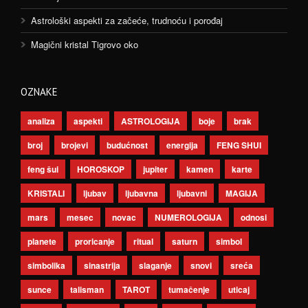
Astrološki aspekti za začeće, trudnoću i porođaj
Magični kristal Tigrovo oko
OZNAKE
analiza
aspekti
ASTROLOGIJA
boje
brak
broj
brojevi
budućnost
energija
FENG SHUI
feng šui
HOROSKOP
jupiter
kamen
karte
KRISTALI
ljubav
ljubavna
ljubavni
MAGIJA
mars
mesec
novac
NUMEROLOGIJA
odnosi
planete
proricanje
ritual
saturn
simbol
simbolika
sinastrija
slaganje
snovi
sreća
sunce
talisman
TAROT
tumačenje
uticaj