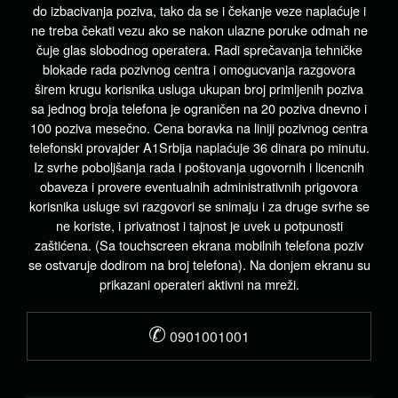
do izbacivanja poziva, tako da se i čekanje veze naplaćuje i
ne treba čekati vezu ako se nakon ulazne poruke odmah ne
čuje glas slobodnog operatera. Radi sprečavanja tehničke
blokade rada pozivnog centra i omogucvanja razgovora
širem krugu korisnika usluga ukupan broj primljenih poziva
sa jednog broja telefona je ograničen na 20 poziva dnevno i
100 poziva mesečno. Cena boravka na liniji pozivnog centra
telefonski provajder A1Srbija naplaćuje 36 dinara po minutu.
Iz svrhe poboljšanja rada i poštovanja ugovornih i licencnih
obaveza i provere eventualnih administrativnih prigovora
korisnika usluge svi razgovori se snimaju i za druge svrhe se
ne koriste, i privatnost i tajnost je uvek u potpunosti
zaštićena. (Sa touchscreen ekrana mobilnih telefona poziv
se ostvaruje dodirom na broj telefona). Na donjem ekranu su
prikazani operateri aktivni na mreži.
✆
0901001001