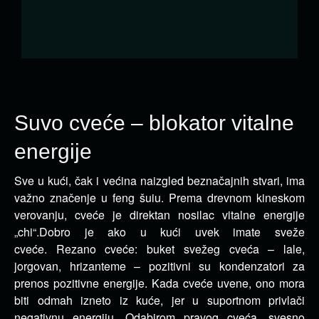
Suvo cveće – blokator vitalne
energije
Sve u kući, čak i većina naizgled beznačajnih stvari, ima
važno značenje u feng šuiu. Prema drevnom kineskom
verovanju, cveće je direktan nosilac vitalne energije
„chi“.
Dobro je ako u kući uvek imate sveže
cveće. Rezano cveće: buket svežeg cveća – lale,
jorgovan, hrizanteme – pozitivni su kondenzatori za
prenos pozitivne energije. Kada cveće uvene, ono mora
biti odmah izneto iz kuće, jer u suportnom privlači
negativnu energiju. Odabirom pravog cveća, svesno