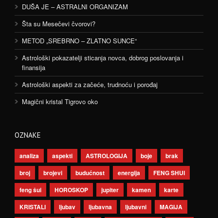
DUŠA JE – ASTRALNI ORGANIZAM
Šta su Mesečevi čvorovi?
METOD „SREBRNO – ZLATNO SUNCE“
Astrološki pokazatelji sticanja novca, dobrog poslovanja i
finansija
Astrološki aspekti za začeće, trudnoću i porođaj
Magični kristal Tigrovo oko
OZNAKE
analiza
aspekti
ASTROLOGIJA
boje
brak
broj
brojevi
budućnost
energija
FENG SHUI
feng šui
HOROSKOP
jupiter
kamen
karte
KRISTALI
ljubav
ljubavna
ljubavni
MAGIJA