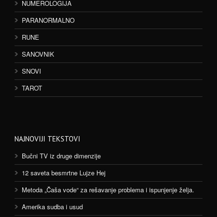
NUMEROLOGIJA
PARANORMALNO
RUNE
SANOVNIK
SNOVI
TAROT
NAJNOVIJI TEKSTOVI
Bučni TV iz druge dimenzije
12 saveta besmrtne Lujze Hej
Metoda „Čaša vode“ za rešavanje problema i ispunjenje želja.
Amerika sudba i usud