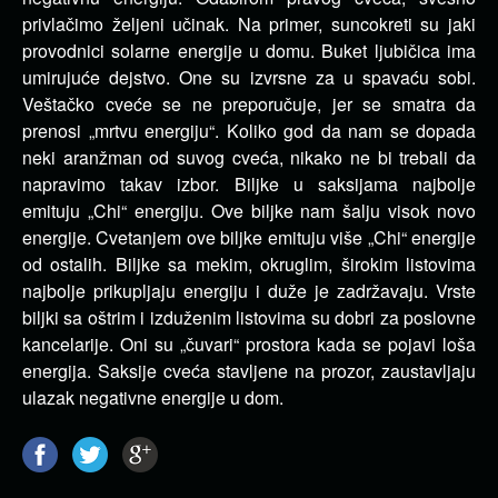
privlačimo željeni učinak. Na primer, suncokreti su jaki
provodnici solarne energije u domu. Buket ljubičica ima
umirujuće dejstvo. One su izvrsne za u spavaću sobi.
Veštačko cveće se ne preporučuje, jer se smatra da
prenosi „mrtvu energiju“. Koliko god da nam se dopada
neki aranžman od suvog cveća, nikako ne bi trebali da
napravimo takav izbor. Biljke u saksijama najbolje
emituju „Chi“ energiju. Ove biljke nam šalju visok novo
energije. Cvetanjem ove biljke emituju više „Chi“ energije
od ostalih. Biljke sa mekim, okruglim, širokim listovima
najbolje prikupljaju energiju i duže je zadržavaju. Vrste
biljki sa oštrim i izduženim listovima su dobri za poslovne
kancelarije. Oni su „čuvari“ prostora kada se pojavi loša
energija. Saksije cveća stavljene na prozor, zaustavljaju
ulazak negativne energije u dom.