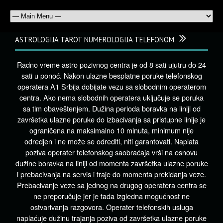
ASTROLOGIJA TAROT NUMEROLOGIJA TELEFONOM
Radno vreme astro pozivnog centra je od 8 sati ujutru do 24
sati u ponoć. Nakon ulazne besplatne poruke telefonskog
operatera A1 Srbija dobijate vezu sa slobodnim operaterom
centra. Ako nema slobodnih operatera uključuje se poruka
sa tim obaveštenjem. Dužina perioda boravka na liniji od
završetka ulazne poruke do izbacivanja sa pristupne linije je
ograničena na maksimalno 10 minuta, minimum nije
odredjen i ne može se odrediti, niti garantovati. Naplata
poziva operater telefonskog saobraćaja vrši na osnovu
dužine boravka na liniji od momenta završetka ulazne poruke
i prebacivanja na servis i traje do momenta prekidanja veze.
Prebacivanje veze sa jednog na drugog operatera centra se
ne preporučuje jer je tada izgledna mogućnost ne
ostvarivanja razgovora. Operater telefonskih usluga
naplaćuje dužinu trajanja poziva od završetka ulazne poruke