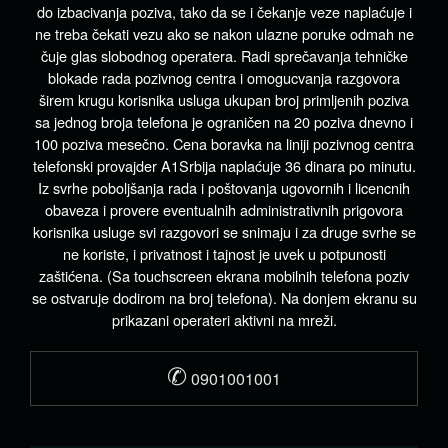
do izbacivanja poziva, tako da se i čekanje veze naplaćuje i
ne treba čekati vezu ako se nakon ulazne poruke odmah ne
čuje glas slobodnog operatera. Radi sprečavanja tehničke
blokade rada pozivnog centra i omogucvanja razgovora
širem krugu korisnika usluga ukupan broj primljenih poziva
sa jednog broja telefona je ograničen na 20 poziva dnevno i
100 poziva mesečno. Cena boravka na liniji pozivnog centra
telefonski provajder A1Srbija naplaćuje 36 dinara po minutu.
Iz svrhe poboljšanja rada i poštovanja ugovornih i licencnih
obaveza i provere eventualnih administrativnih prigovora
korisnika usluge svi razgovori se snimaju i za druge svrhe se
ne koriste, i privatnost i tajnost je uvek u potpunosti
zaštićena. (Sa touchscreen ekrana mobilnih telefona poziv
se ostvaruje dodirom na broj telefona). Na donjem ekranu su
prikazani operateri aktivni na mreži.
✆
0901001001