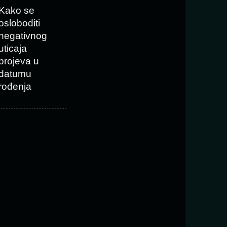
Kako se
osloboditi
negativnog
uticaja
brojeva u
datumu
rođenja