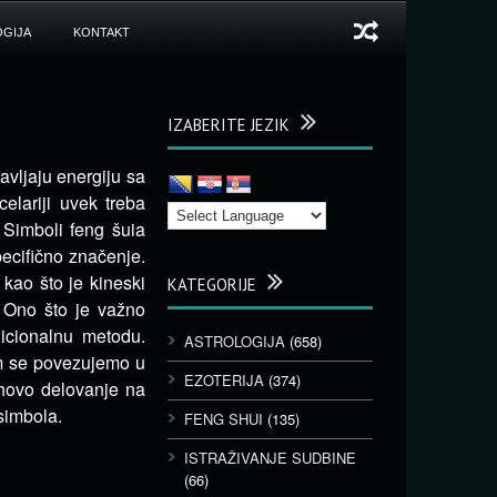
GIJA
KONTAKT
IZABERITE JEZIK
avljaju energiju sa
elariji uvek treba
 Simboli feng šuia
ecifično značenje.
kao što je kineski
KATEGORIJE
. Ono što je važno
icionalnu metodu.
ASTROLOGIJA
(658)
om se povezujemo u
EZOTERIJA
(374)
ihovo delovanje na
simbola.
FENG SHUI
(135)
ISTRAŽIVANJE SUDBINE
(66)