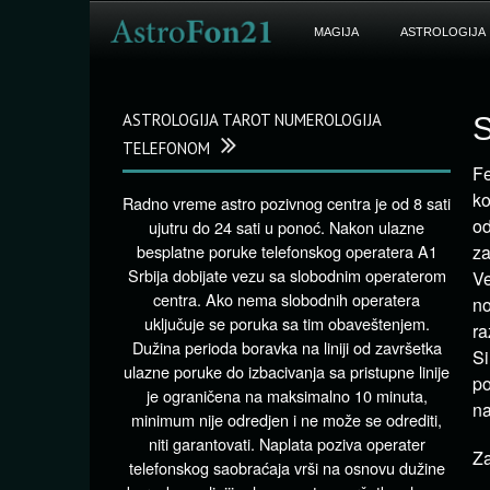
MAGIJA
ASTROLOGIJA
ASTROLOGIJA TAROT NUMEROLOGIJA
S
TELEFONOM
Fe
k
Radno vreme astro pozivnog centra je od 8 sati
od
ujutru do 24 sati u ponoć. Nakon ulazne
besplatne poruke telefonskog operatera A1
za
Srbija dobijate vezu sa slobodnim operaterom
Ve
centra. Ako nema slobodnih operatera
no
uključuje se poruka sa tim obaveštenjem.
ra
Dužina perioda boravka na liniji od završetka
Si
ulazne poruke do izbacivanja sa pristupne linije
po
je ograničena na maksimalno 10 minuta,
na
minimum nije odredjen i ne može se odrediti,
niti garantovati. Naplata poziva operater
Za
telefonskog saobraćaja vrši na osnovu dužine