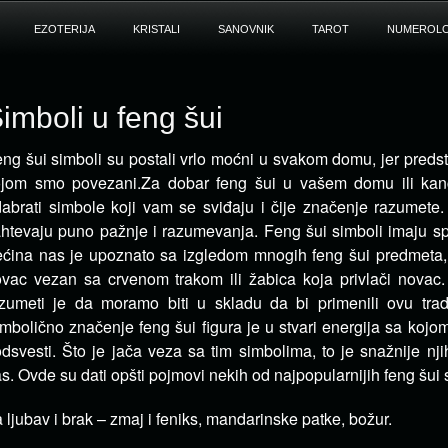
EZOTERIJA
KRISTALI
SANOVNIK
TAROT
NUMEROLO
imboli u feng šui
ng šui simboli su postali vrlo moćni u svakom domu, jer predst
ojom smo povezani.
Za dobar feng šui u vašem domu ili kanc
abrati simbole koji vam se sviđaju i čije značenje razumete.
htevaju puno pažnje i razumevanja. Feng šui simboli imaju sp
ćina nas je upoznato sa izgledom mnogih feng šui predmeta, 
vac vezan sa crvenom trakom ili žabica koja privlači novac
zumeti je da moramo biti u skladu da bi primenili ovu trad
mbolično značenje feng šui figura je u stvari energija sa koj
dsvesti. Što je jača veza sa tim simbolima, to je snažnije nj
s. Ovde su dati opšti pojmovi nekih od najpopularnijih feng šui 
 ljubav i brak – zmaj i feniks, mandarinske patke, božur.