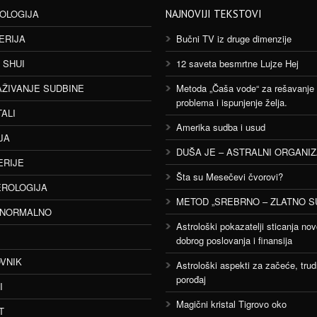
OLOGIJA
NAJNOVIJI TEKSTOVI
ERIJA
Bučni TV iz druge dimenzije
 SHUI
12 saveta besmrtne Lujze Hej
AŽIVANJE SUDBINE
Metoda „Čaša vode“ za rešavanje
problema i ispunjenje želja.
TALI
Amerika sudba i usud
JA
DUŠA JE – ASTRALNI ORGANI
ERIJE
Šta su Mesečevi čvorovi?
ROLOGIJA
METOD „SREBRNO – ZLATNO S
ANORMALNO
Astrološki pokazatelji sticanja nov
dobrog poslovanja i finansija
VNIK
Astrološki aspekti za začeće, trud
porođaj
I
Magični kristal Tigrovo oko
T