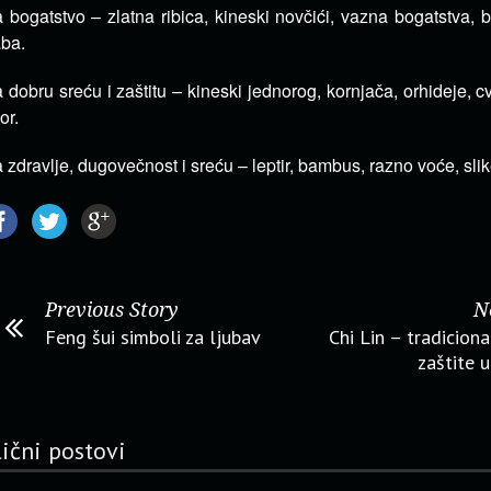
 bogatstvo – zlatna ribica, kineski novčići, vazna bogatstva, b
ba.
 dobru sreću i zaštitu – kineski jednorog, kornjača, orhideje, cv
or.
 zdravlje, dugovečnost i sreću – leptir, bambus, razno voće, slik
Previous Story
N
Feng šui simboli za ljubav
Chi Lin – tradiciona
zaštite u
lični postovi