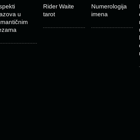
spekti
Rider Waite
Numerologija
zazova u
tarot
imena
omantičnim
ezama