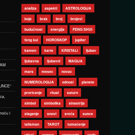
analiza
aspekti
ASTROLOGIJA
boje
brak
broj
brojevi
budućnost
energija
FENG SHUI
feng šui
HOROSKOP
jupiter
kamen
karte
KRISTALI
ljubav
ljubavna
ljubavni
MAGIJA
ZAM
mars
mesec
novac
NUMEROLOGIJA
odnosi
planete
UNCE“
proricanje
ritual
saturn
ca,
simbol
simbolika
sinastrija
noću i
slaganje
snovi
sreća
sunce
talisman
TAROT
tumačenje
uticaj
venera
verovanja
voda