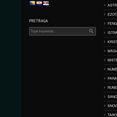
ASTR
EZOT
PRETRAGA
FENG
ISTR
KRIS
MAGI
MIST
NUME
PAR
RUNE
SANO
SNOV
TARO