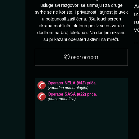
usluge svi razgovori se snimaju i za druge
A
svrhe se ne koriste, i privatnost i tajnost je uvek
i
u potpunosti zaštićena. (Sa touchscreen
r
ekrana mobilnih telefona poziv se ostvaruje
v
dodirom na broj telefona). Na donjem ekranu
su prikazani operateri aktivni na mreži.
✆
0901001001