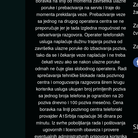
boravka na liniji od momenta završetka ulazne
Za
poruke i prebacivanja na servis i traje do
ža
momenta prekidanja veze. Prebacivanje veze
sa jednog na drugog operatera centra se ne
Za
preporučuje jer je tada izgledna mogućnost ne
čv
ostvarivanja razgovora. Operater telefonskih
usluga naplaćuje dužinu trajanja poziva od
Za
završetka ulazne poruke do izbacivanja poziva,
tako da se i čekanje veze naplaćuje i ne treba
čekati vezu ako se nakon ulazne poruke
odmah ne čuje glas slobodnog operatera. Radi
sprečavanja tehničke blokade rada pozivnog
centra i omogucvanja razgovora širem krugu
korisnika usluga ukupan broj primljenih poziva
sa jednog broja telefona je ograničen na 20
poziva dnevno i 100 poziva mesečno. Cena
boravka na liniji pozivnog centra telefonski
provajder A1Srbija naplaćuje 36 dinara po
minutu. Iz svrhe poboljšanja rada i poštovanja
S
ugovornih i licencnih obaveza i provere
eventualnih administrativnih prigovora korisnika