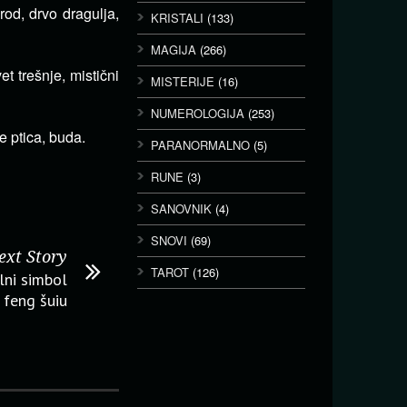
rod, drvo dragulja,
KRISTALI
(133)
MAGIJA
(266)
et trešnje, mistični
MISTERIJE
(16)
NUMEROLOGIJA
(253)
e ptica, buda.
PARANORMALNO
(5)
RUNE
(3)
SANOVNIK
(4)
SNOVI
(69)
ext Story
TAROT
(126)
lni simbol
 feng šuiu