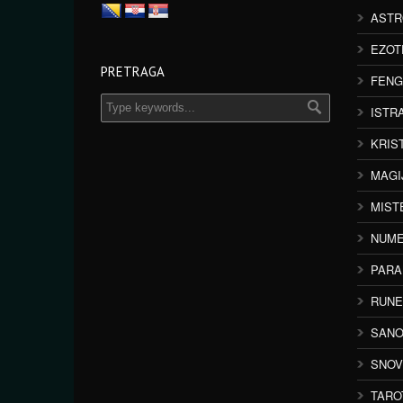
ASTR
EZOT
PRETRAGA
FENG
ISTR
KRIS
MAGI
MIST
NUME
PAR
RUNE
SANO
SNOV
TARO