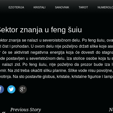
EZOTERIJA
KRISTALI
SANOVNIK
TAROT
NUMEROLO
ektor znanja u feng šuiu
ktor znanja se nalazi u severoistočnom delu. Po feng šuiu, ov
ti čist i prohodan.
U ovom delu nije poželjno držati slike koje aso
r će se aktivirati negativna energija koja će dovesti do stagn
de postavljen u severistočnom delu. Iza stolice osobe koja tu 
 nalazi zid. Po feng šuiu, nije poželjno da prozor bude iza le
mir. Na zid treba okačiti sliku planine. Slike vode nisu povoljne, 
votinja. Na sto postavite globus, kristale, kristalne figurice i lamp
Previous Story
N