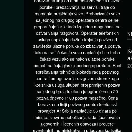
boravka na liniji od momenta završetka ulazne
poruke i prebacivanja na servis i traje do
momenta prekidanja veze. Prebacivanje veze
sa jednog na drugog operatera centra se ne
preporučuje jer je tada izgledna mogućnost ne
ostvarivanja razgovora. Operater telefonskih
S
usluga naplaćuje dužinu trajanja poziva od
završetka ulazne poruke do izbacivanja poziva,
K
tako da se i čekanje veze naplaćuje i ne treba
ak
čekati vezu ako se nakon ulazne poruke
odmah ne čuje glas slobodnog operatera. Radi
z
sprečavanja tehničke blokade rada pozivnog
centra i omogucvanja razgovora širem krugu
korisnika usluga ukupan broj primljenih poziva
sa jednog broja telefona je ograničen na 20
poziva dnevno i 100 poziva mesečno. Cena
boravka na liniji pozivnog centra telefonski
provajder A1Srbija naplaćuje 36 dinara po
minutu. Iz svrhe poboljšanja rada i poštovanja
ugovornih i licencnih obaveza i provere
eventualnih administrativnih prigovora korisnika