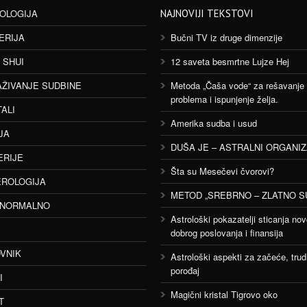
OLOGIJA
NAJNOVIJI TEKSTOVI
ERIJA
Bučni TV iz druge dimenzije
 SHUI
12 saveta besmrtne Lujze Hej
AŽIVANJE SUDBINE
Metoda „Čaša vode“ za rešavanje
problema i ispunjenje želja.
TALI
Amerika sudba i usud
JA
DUŠA JE – ASTRALNI ORGANI
ERIJE
Šta su Mesečevi čvorovi?
ROLOGIJA
METOD „SREBRNO – ZLATNO S
ANORMALNO
Astrološki pokazatelji sticanja nov
dobrog poslovanja i finansija
VNIK
Astrološki aspekti za začeće, trud
porođaj
I
Magični kristal Tigrovo oko
T