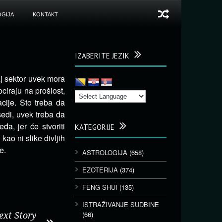
GIJA
KONTAKT
IZABERITE JEZIK
aj sektor uvek mora
ciraju na prošlost,
acije. Sto treba da
sedi, uvek treba da
đa, jer će stvoriti
KATEGORIJE
kao ni slike divljih
e.
ASTROLOGIJA
(658)
EZOTERIJA
(374)
FENG SHUI
(135)
ISTRAŽIVANJE SUDBINE
(66)
ext Story