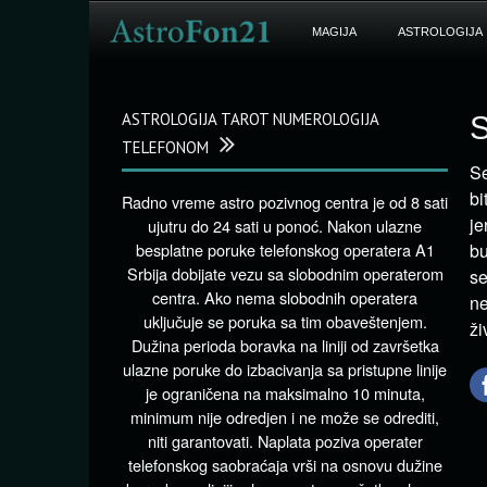
MAGIJA
ASTROLOGIJA
ASTROLOGIJA TAROT NUMEROLOGIJA
S
TELEFONOM
Se
bi
Radno vreme astro pozivnog centra je od 8 sati
je
ujutru do 24 sati u ponoć. Nakon ulazne
besplatne poruke telefonskog operatera A1
bu
Srbija dobijate vezu sa slobodnim operaterom
se
centra. Ako nema slobodnih operatera
ne
uključuje se poruka sa tim obaveštenjem.
ži
Dužina perioda boravka na liniji od završetka
ulazne poruke do izbacivanja sa pristupne linije
je ograničena na maksimalno 10 minuta,
minimum nije odredjen i ne može se odrediti,
niti garantovati. Naplata poziva operater
telefonskog saobraćaja vrši na osnovu dužine