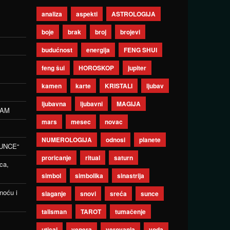
analiza
aspekti
ASTROLOGIJA
boje
brak
broj
brojevi
budućnost
energija
FENG SHUI
feng šui
HOROSKOP
jupiter
kamen
karte
KRISTALI
ljubav
ljubavna
ljubavni
MAGIJA
ZAM
mars
mesec
novac
NUMEROLOGIJA
odnosi
planete
UNCE“
proricanje
ritual
saturn
ca,
simbol
simbolika
sinastrija
noću i
slaganje
snovi
sreća
sunce
talisman
TAROT
tumačenje
uticaj
venera
verovanja
voda