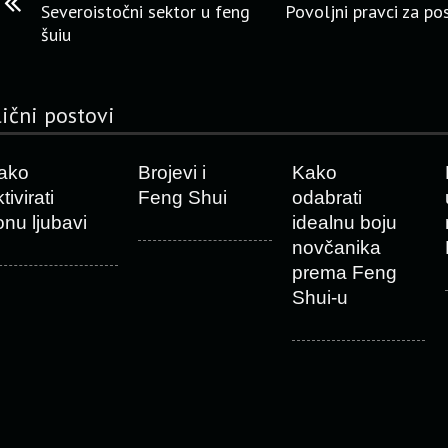
Severoistočni sektor u feng
Povoljni pravci za po
šuiu
lični postovi
ako
Brojevi i
Kako
tivirati
Feng Shui
odabrati
onu ljubavi
idealnu boju
novčanika
prema Feng
Shui-u