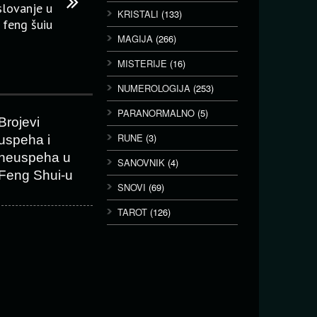
slovanje u
KRISTALI
(133)
feng šuiu
MAGIJA
(266)
MISTERIJE
(16)
NUMEROLOGIJA
(253)
PARANORMALNO
(5)
Brojevi
RUNE
(3)
uspeha i
neuspeha u
SANOVNIK
(4)
Feng Shui-u
SNOVI
(69)
TAROT
(126)