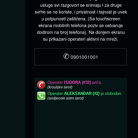
usluge svi razgovori se snimaju i za druge
svrhe se ne koriste, i privatnost i tajnost je uvek
u potpunosti zaštićena. (Sa touchscreen
ekrana mobilnih telefona poziv se ostvaruje
dodirom na broj telefona). Na donjem ekranu
su prikazani operateri aktivni na mreži.
✆
0901001001