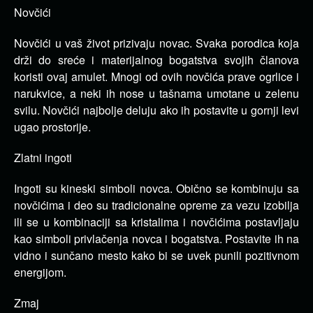
Novčići
Novčići u vaš život prizivaju novac. Svaka porodica koja
drži do sreće i materijalnog bogatstva svojih članova
koristi ovaj amulet. Mnogi od ovih novčića prave ogrlice i
narukvice, a neki ih nose u tašnama umotane u zelenu
svilu. Novčići najbolje deluju ako ih postavite u gornji levi
ugao prostorije.
Zlatni ingoti
Ingoti su kineski simboli novca. Obično se kombinuju sa
novčićima i deo su tradicionalne opreme za vezu izobilja
ili se u kombinaciji sa kristalima i novčićima postavljaju
kao simboli privlačenja novca i bogatstva. Postavite ih na
vidno i sunčano mesto kako bi se uvek punili pozitivnom
energijom.
Zmaj