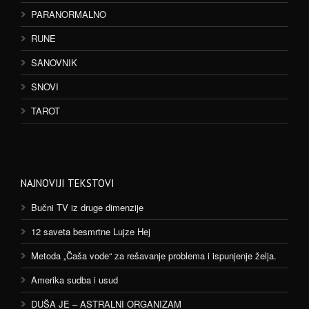
PARANORMALNO
RUNE
SANOVNIK
SNOVI
TAROT
NAJNOVIJI TEKSTOVI
Bučni TV iz druge dimenzije
12 saveta besmrtne Lujze Hej
Metoda „Čaša vode“ za rešavanje problema i ispunjenje želja.
Amerika sudba i usud
DUŠA JE – ASTRALNI ORGANIZAM