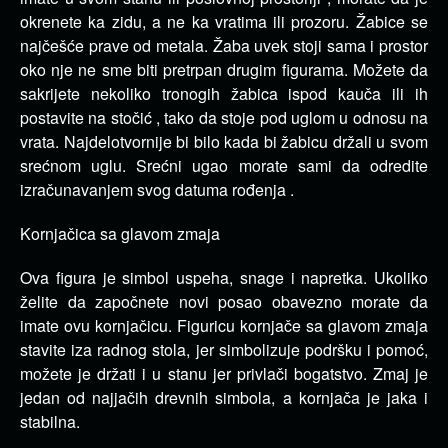
okrenete ka zidu, a ne ka vratima ili prozoru. Žabice se
najčešće prave od metala. Žaba uvek stoji sama i prostor
oko nje ne sme biti pretrpan drugim figurama. Možete da
sakrijete nekoliko tronogih žabica ispod kauča ili ih
postavite na stočić , tako da stoje pod uglom u odnosu na
vrata. Najdelotvornije bi bilo kada bi žabicu držali u svom
srećnom uglu. Srećni ugao morate sami da odredite
izračunavanjem svog datuma rođenja .
Kornjačica sa glavom zmaja
Ova figura je simbol uspeha, snage i napretka. Ukoliko
želite da započnete novi posao obavezno morate da
imate ovu kornjačicu. Figuricu kornjače sa glavom zmaja
stavite iza radnog stola, jer simbolizuje podršku i pomoć,
možete je držati i u stanu jer privlači bogatstvo. Zmaj je
jedan od najjačih drevnih simbola, a kornjača je jaka i
stabilna.