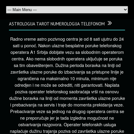
ASTROLOGIJA TAROT NUMEROLOGIJA TELEFONOM
Radno vreme astro pozivnog centra je od 8 sati ujutru do 24
sati u ponoć. Nakon ulazne besplatne poruke telefonskog
operatera A1 Srbija dobijate vezu sa slobodnim operaterom
centra. Ako nema slobodnih operatera uključuje se poruka
sa tim obaveštenjem. Dužina perioda boravka na liniji od
završetka ulazne poruke do izbacivanja sa pristupne linije je
ograničena na maksimalno 10 minuta, minimum nije
odredjen i ne može se odrediti, niti garantovati. Naplata
poziva operater telefonskog saobraćaja vrši na osnovu
dužine boravka na liniji od momenta završetka ulazne poruke
i prebacivanja na servis i traje do momenta prekidanja veze.
Prebacivanje veze sa jednog na drugog operatera centra se
ne preporučuje jer je tada izgledna mogućnost ne
ostvarivanja razgovora. Operater telefonskih usluga
naplaćuje dužinu trajanja poziva od završetka ulazne poruke