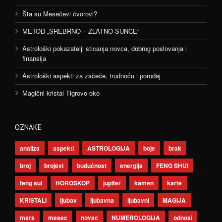
Šta su Mesečevi čvorovi?
METOD „SREBRNO – ZLATNO SUNCE“
Astrološki pokazatelji sticanja novca, dobrog poslovanja i
finansija
Astrološki aspekti za začeće, trudnoću i porođaj
Magični kristal Tigrovo oko
OZNAKE
analiza
aspekti
ASTROLOGIJA
boje
brak
broj
brojevi
budućnost
energija
FENG SHUI
feng šui
HOROSKOP
jupiter
kamen
karte
KRISTALI
ljubav
ljubavna
ljubavni
MAGIJA
mars
mesec
novac
NUMEROLOGIJA
odnosi