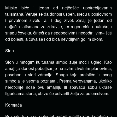
Mitsko biće i jedan od nejčešće upotrebljavanih
talismana. Veruje se da donosi uspeh, sreću u poslovnom
i privatnom životu, ali i dug život. Zmaj je jedan od
najjačih talismana za zdravlje, jer regeneriše unutrašnju
snagu čoveka, čineći ga nepobedivim i nedodirljivim– štiti
od bolesti, a čuva se i od bića nevidljivih golim okom.
Slon
Slon u mnogim kulturama simbolizuje moć i ugled. Kao
amajlija donosi poboljšanje na svim životnim planovima,
posebno u sferi zdravlja. Snaga koja proističe iz ovog
simbola je veoma poznata . Prema verovanjima, ukoliko
nerotkinje nose ovu amajliju ili spavaću sobu ukrase
figuricama slona, ubrzo će ostvariti želju za potomstvom.
Kornjača
Poznato je da su pojedini narodi mrvili oklop kornjače u