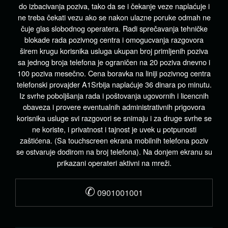
do izbacivanja poziva, tako da se i čekanje veze naplaćuje i
ne treba čekati vezu ako se nakon ulazne poruke odmah ne
čuje glas slobodnog operatera. Radi sprečavanja tehničke
blokade rada pozivnog centra i omogucvanja razgovora
širem krugu korisnika usluga ukupan broj primljenih poziva
sa jednog broja telefona je ograničen na 20 poziva dnevno i
100 poziva mesečno. Cena boravka na liniji pozivnog centra
telefonski provajder A1Srbija naplaćuje 36 dinara po minutu.
Iz svrhe poboljšanja rada i poštovanja ugovornih i licencnih
obaveza i provere eventualnih administrativnih prigovora
korisnika usluge svi razgovori se snimaju i za druge svrhe se
ne koriste, i privatnost i tajnost je uvek u potpunosti
zaštićena. (Sa touchscreen ekrana mobilnih telefona poziv
se ostvaruje dodirom na broj telefona). Na donjem ekranu su
prikazani operateri aktivni na mreži.
✆
0901001001