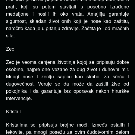
prah, koji su potom stavljali u posebno izrađene
medaljone i nosili ih oko vrata. Amajlija garantuje
sigurnost, skladan život onih koji je nose kao zaštitu,
naročito kada je u pitanju zdravlje. Zaštita je i od mračnih
sila.
Zec
Zec je veoma cenjena životinja kojoj se pripisuju dobre
osobine, najpre one vezane za dug život i duhovni mir.
Mnogi nose i zečiju šapicu kao simbol za sreću i
dugovečnost. Veruje se da može da zaštiti žive od
pokojnika i da garantuje brz oporavak nakon hirurške
intervencije.
Kristali
Kristalima se pripisuju brojne moći, između ostalih i
lekovite, pa mnogi posežu za ovim čudotvornim delom