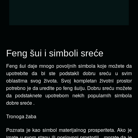
Feng šui i simboli sreće
Feng šui daje mnogo povoljnih simbola koje možete da
upotrebite da bi ste podstakli dobru sreću u svim
oblastima svog života.
Svoj kompletan životni prostor
potrebno je da uredite po feng šuiju. Dobru sreću možete
da podstaknete upotrebom nekih popularnih simbola
dobre sreće .
Tronoga žaba
Poznata je kao simbol materijalnog prosperiteta. Ako je
imate u svom stanu ili poslovnoj prostoriji , morate da je