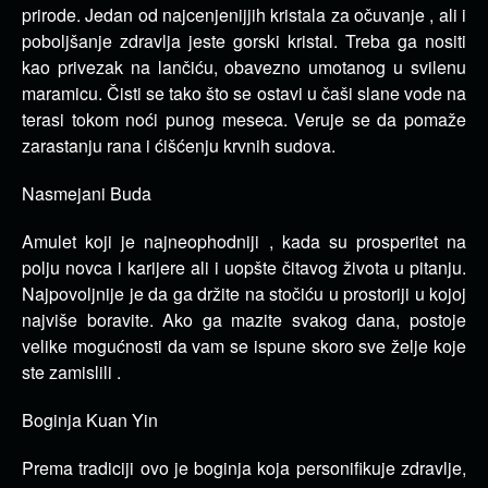
prirode. Jedan od najcenjenijjih kristala za očuvanje , ali i
poboljšanje zdravlja jeste gorski kristal. Treba ga nositi
kao privezak na lančiću, obavezno umotanog u svilenu
maramicu. Čisti se tako što se ostavi u čaši slane vode na
terasi tokom noći punog meseca. Veruje se da pomaže
zarastanju rana i ćišćenju krvnih sudova.
Nasmejani Buda
Amulet koji je najneophodniji , kada su prosperitet na
polju novca i karijere ali i uopšte čitavog života u pitanju.
Najpovoljnije je da ga držite na stočiću u prostoriji u kojoj
najviše boravite. Ako ga mazite svakog dana, postoje
velike mogućnosti da vam se ispune skoro sve želje koje
ste zamislili .
Boginja Kuan Yin
Prema tradiciji ovo je boginja koja personifikuje zdravlje,