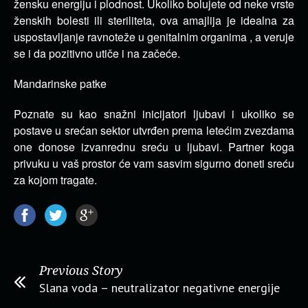
žensku energiju i plodnost. Ukoliko bolujete od neke vrste
ženskih bolesti ili steriliteta, ova amajlija je idealna za
uspostavljanje ravnoteže u genitalnim organima , a veruje
se i da pozitivno utiče i na začeće.
Mandarinske patke
Poznate su kao snažni inicijatori ljubavi i ukoliko se
postave u srećan sektor utvrđen prema letećim zvezdama
one donose izvanrednu sreću u ljubavi. Partner koga
privuku u vaš prostor će vam sasvim sigurno doneti sreću
za kojom tragate.
Previous Story
Slana voda – neutralizator negativne energije