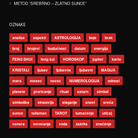
METOD “SREBRNO – ZLATNO SUNCE”
OZNAKE
analiza
aspekti
ASTROLOGIJA
boje
brak
broj
brojevi
budućnost
datum
energija
FENG SHUI
feng šui
HOROSKOP
jupiter
karte
KRISTALI
ljubav
ljubavna
ljubavni
MAGIJA
mars
mesec
novac
NUMEROLOGIJA
odnosi
planete
proricanje
ritual
saturn
simbol
simbolika
sinastrija
slaganje
snovi
sreća
sunce
talisman
TAROT
tumačenje
uticaj
venera
verovanja
voda
zaštita
značenje