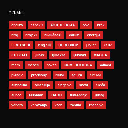
OZNAKE
analiza
aspekti
ASTROLOGIJA
boje
brak
broj
brojevi
budućnost
datum
energija
FENG SHUI
feng šui
HOROSKOP
jupiter
karte
KRISTALI
ljubav
ljubavna
ljubavni
MAGIJA
mars
mesec
novac
NUMEROLOGIJA
odnosi
planete
proricanje
ritual
saturn
simbol
simbolika
sinastrija
slaganje
snovi
sreća
sunce
talisman
TAROT
tumačenje
uticaj
venera
verovanja
voda
zaštita
značenje