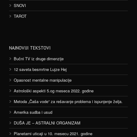
SNOVI
TAROT
NAJNOVIJI TEKSTOVI
Bučni TV iz druge dimenzije
12 saveta besmrtne Lujze Hej
Opasnost mentalne manipulacije
Astrološki aspekti 5.og meseca 2022. godine
Metoda „Čaša vode“ za rešavanje problema i ispunjenje želja.
Amerika sudba i usud
DUŠA JE – ASTRALNI ORGANIZAM
Planetarni uticaji u 10. mesecu 2021. godine