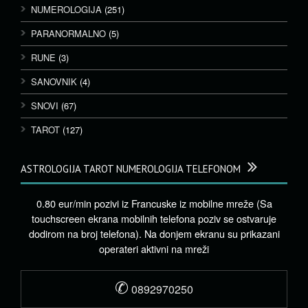
NUMEROLOGIJA
(251)
PARANORMALNO
(5)
RUNE
(3)
SANOVNIK
(4)
SNOVI
(67)
TAROT
(127)
ASTROLOGIJA TAROT NUMEROLOGIJA TELEFONOM
0.80 eur/min pozivi iz Francuske iz mobilne mreže (Sa
touchscreen ekrana mobilnih telefona poziv se ostvaruje
dodirom na broj telefona). Na donjem ekranu su prikazani
operateri aktivni na mreži
✆
0892970250