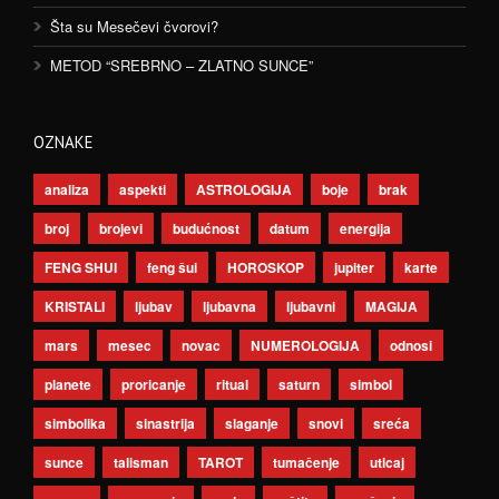
Šta su Mesečevi čvorovi?
METOD “SREBRNO – ZLATNO SUNCE”
OZNAKE
analiza
aspekti
ASTROLOGIJA
boje
brak
broj
brojevi
budućnost
datum
energija
FENG SHUI
feng šui
HOROSKOP
jupiter
karte
KRISTALI
ljubav
ljubavna
ljubavni
MAGIJA
mars
mesec
novac
NUMEROLOGIJA
odnosi
planete
proricanje
ritual
saturn
simbol
simbolika
sinastrija
slaganje
snovi
sreća
sunce
talisman
TAROT
tumačenje
uticaj