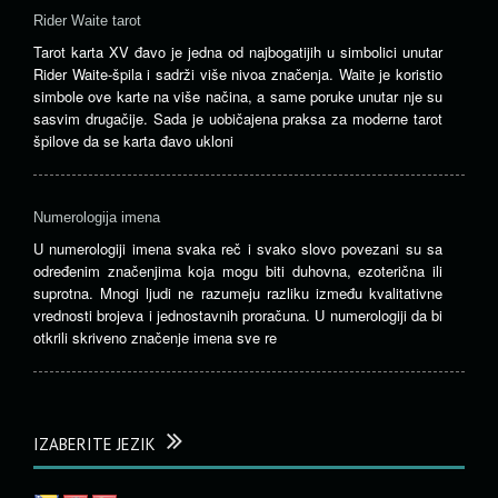
Rider Waite tarot
Tarot karta XV đavo je jedna od najbogatijih u simbolici unutar
Rider Waite-špila i sadrži više nivoa značenja. Waite je koristio
simbole ove karte na više načina, a same poruke unutar nje su
sasvim drugačije. Sada je uobičajena praksa za moderne tarot
špilove da se karta đavo ukloni
Numerologija imena
U numerologiji imena svaka reč i svako slovo povezani su sa
određenim značenjima koja mogu biti duhovna, ezoterična ili
suprotna. Mnogi ljudi ne razumeju razliku između kvalitativne
vrednosti brojeva i jednostavnih proračuna. U numerologiji da bi
otkrili skriveno značenje imena sve re
IZABERITE JEZIK