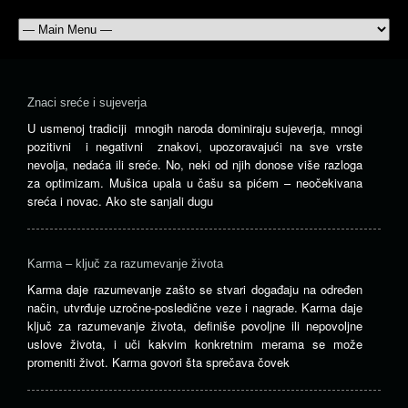
Znaci sreće i sujeverja
U usmenoj tradiciji mnogih naroda dominiraju sujeverja, mnogi
pozitivni i negativni znakovi, upozoravajući na sve vrste
nevolja, nedaća ili sreće. No, neki od njih donose više razloga
za optimizam. Mušica upala u čašu sa pićem – neočekivana
sreća i novac. Ako ste sanjali dugu
Karma – ključ za razumevanje života
Karma daje razumevanje zašto se stvari događaju na određen
način, utvrđuje uzročne-posledične veze i nagrade. Karma daje
ključ za razumevanje života, definiše povoljne ili nepovoljne
uslove života, i uči kakvim konkretnim merama se može
promeniti život. Karma govori šta sprečava čovek