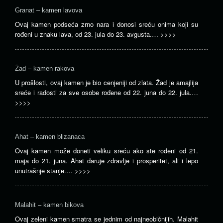
Granat – kamen lavova
Ovaj kamen podseća zrno nara i donosi sreću onima koji su
rođeni u znaku lava, od 23. jula do 23. avgusta.…
>>>>
Žad – kamen rakova
U prošlosti, ovaj kamen je bio cenjeniji od zlata. Žad je amajlija
sreće i radosti za sve osobe rođene od 22. juna do 22. jula.…
>>>>
Ahat – kamen blizanaca
Ovaj kamen može doneti veliku sreću ako ste rođeni od 21.
maja do 21. juna. Ahat daruje zdravlje i prosperitet, ali i lepo
unutrašnje stanje.…
>>>>
Malahit – kamen bikova
Ovaj zeleni kamen smatra se jednim od najneobičnijih. Malahit