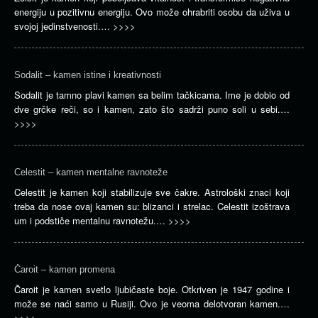
energiju u pozitivnu energiju. Ovo može ohrabriti osobu da uživa u
svojoj jedinstvenosti.…
>>>>
Sodalit – kamen istine i kreativnosti
Sodalit je tamno plavi kamen sa belim tačkicama. Ime je dobio od
dve grčke reči, so i kamen, zato što sadrži puno soli u sebi.…
>>>>
Celestit – kamen mentalne ravnoteže
Celestit je kamen koji stabilizuje sve čakre. Astrološki znaci koji
treba da nose ovaj kamen su: blizanci i strelac. Celestit izoštrava
um i podstiče mentalnu ravnotežu.…
>>>>
Čaroit – kamen promena
Čaroit je kamen svetlo ljubičaste boje. Otkriven je 1947 godine i
može se naći samo u Rusiji. Ovo je veoma delotvoran kamen.…
>>>>