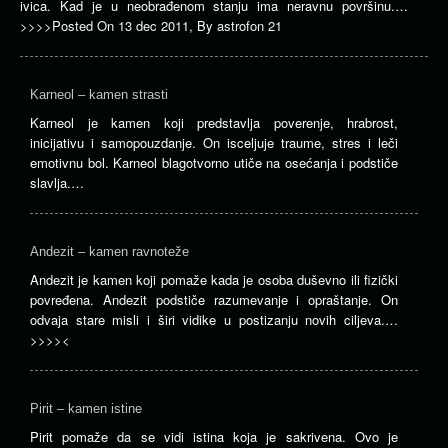
ivica. Kad je u neobrađenom stanju ima neravnu površinu.…
>>>>
Posted On
13 dec 2011
,
By
astrofon 21
Karneol – kamen strasti
Karneol je kamen koji predstavlja poverenje, hrabrost,
inicijativu i samopouzdanje. On isceljuje traume, stres i leči
emotivnu bol. Karneol blagotvorno utiče na osećanja i podstiče
slavlja.…
Andezit – kamen ravnoteže
Andezit je kamen koji pomaže kada je osoba duševno ili fizički
povređena. Andezit podstiče razumevanje i opraštanje. On
odvaja stare misli i širi vidike u postizanju novih ciljeva.…
>>>><
Pirit – kamen istine
Pirit pomaže da se vidi istina koja je sakrivena. Ovo je