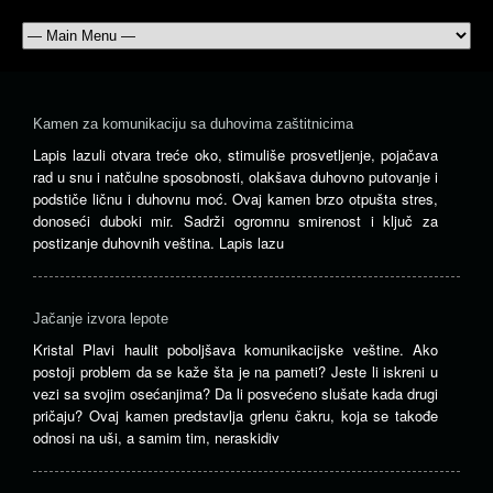
Apa
–
ka
Kamen za komunikaciju sa duhovima zaštitnicima
du
ura
Lapis lazuli otvara treće oko, stimuliše prosvetljenje, pojačava
rad u snu i natčulne sposobnosti, olakšava duhovno putovanje i
Apa
podstiče ličnu i duhovnu moć. Ovaj kamen brzo otpušta stres,
je
donoseći duboki mir. Sadrži ogromnu smirenost i ključ za
ka
postizanje duhovnih veština. Lapis lazu
koji
se
kori
za
Jačanje izvora lepote
ura
Kristal Plavi haulit poboljšava komunikacijske veštine. Ako
emo
postoji problem da se kaže šta je na pameti? Jeste li iskreni u
i
vezi sa svojim osećanjima? Da li posvećeno slušate kada drugi
du
pričaju? Ovaj kamen predstavlja grlenu čakru, koja se takođe
sta
odnosi na uši, a samim tim, neraskidiv
Ve
je
del