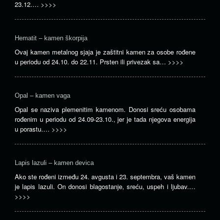
23.12.…
>>>>
Hematit – kamen škorpija
Ovaj kamen metalnog sjaja je zaštitni kamen za osobe rođene
u periodu od 24.10. do 22.11. Prsten ili privezak sa…
>>>>
Opal – kamen vaga
Opal se naziva plemenitim kamenom. Donosi sreću osobama
rođenim u periodu od 24.09-23.10., jer je tada njegova energija
u porastu.…
>>>>
Lapis lazuli – kamen devica
Ako ste rođeni između 24. avgusta i 23. septembra, vaš kamen
je lapis lazuli. On donosi blagostanje, sreću, uspeh i ljubav.…
>>>>