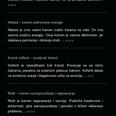
>>>>
Nebula – kamen jedinstvene energije
Nebula je crno zeleni kamen malim šarama na sebi. On ima
veoma snažnu energiju. Ovaj kamen je veoma delotvoran, jer
olakšava pamćenje i otklanja strah.…
>>>>
Kristal vulfenit – isceljivač bolesti
Vulfenit je narandžasto žuti kristal. Povezuje se sa nižim
čakrama, posebno sa solarnom pleksus čakrom. Vulfenit deluje
na emotivno stanje i blagotvorno utiče na emocije.…
>>>
Riolit – kamen samopouzdanja i regeneracije
Riolit je kamen regeneracije i razvoja. Podstiče kreativnost i
duhovnost, jača samopouzdanje i pomaže u bržem rešavanju
problema.…
>>>>