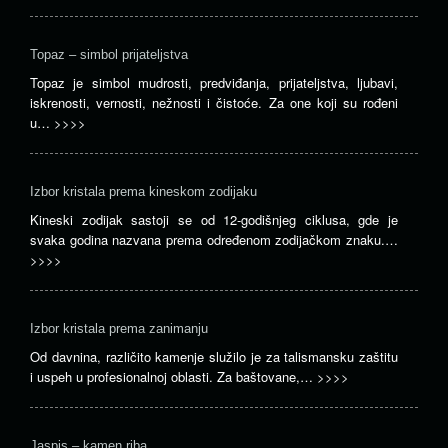
Topaz – simbol prijateljstva
Topaz je simbol mudrosti, predviđanja, prijateljstva, ljubavi,
iskrenosti, vernosti, nežnosti i čistoće. Za one koji su rođeni
u…
>>>>
Izbor kristala prema kineskom zodijaku
Kineski zodijak sastoji se od 12-godišnjeg ciklusa, gde je
svaka godina nazvana prema određenom zodijačkom znaku.…
>>>>
Izbor kristala prema zanimanju
Od davnina, različito kamenje služilo je za talismansku zaštitu
i uspeh u profesionalnoj oblasti. Za baštovane,…
>>>>
Jaspis – kamen riba