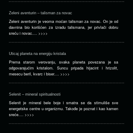
Zeleni aventurin – talisman za novac
Zeleni aventurin je veoma moćan talisman za novac. On je od
davnina bio korišćen za izradu talismana, jer privlači dobru
sreću i novac.…
>>>>
Uticaj planeta na energiju kristala
Prema starom verovanju, svaka planeta povezana je sa
odgovarajućim kristalom. Suncu pripada hijacint i hrizolit,
mesecu beril, kvarc i biser.…
>>>>
Selenit – mineral spiritualnosti
Selenit je mineral bele boje i smatra se da stimuliše sve
energetske centre u organizmu. Takođe je poznat i kao kamen
sreće.…
>>>>