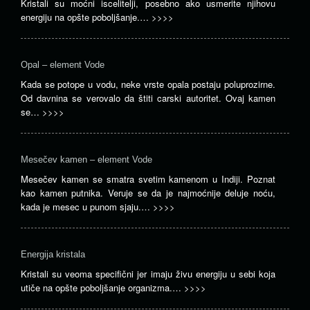
Kristali su moćni iscelitelji, posebno ako usmerite njihovu
energiju na opšte poboljšanje.…
>>>>
Opal – element Vode
Kada se potope u vodu, neke vrste opala postaju poluprozirne.
Od davnina se verovalo da štiti carski autoritet. Ovaj kamen
se…
>>>>
Mesečev kamen – element Vode
Mesečev kamen se smatra svetim kamenom u Indiji. Poznat
kao kamen putnika. Veruje se da je najmoćnije deluje noću,
kada je mesec u punom sjaju.…
>>>>
Energija kristala
Kristali su veoma specifični jer imaju živu energiju u sebi koja
utiče na opšte poboljšanje organizma.…
>>>>