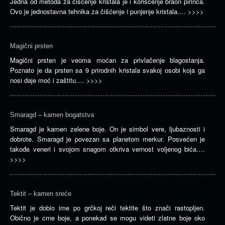
Jedna od metoda za čišćenje kristala je i korišćenje braon pirinča.
Ovo je jednostavna tehnika za čišćenje i punjenje kristala.…
>>>>
Magični prsten
Magični prsten je veoma moćan za privlačenje blagostanja.
Poznato je da prsten sa 9 prirodnih kristala svakoj osobi koja ga
nosi daje moć i zaštitu.…
>>>>
Smaragd – kamen bogatstva
Smaragd je kamen zelene boje. On je simbol vere, ljubaznosti i
dobrote. Smaragd je povezan sa planetom merkur. Posvećen je
takođe veneri i svojom snagom otkriva vernost voljenog bića.…
>>>>
Tektit – kamen sreće
Tektit je dobio ime po grčkoj reči tektite što znači rastopljen.
Obično je crne boje, a ponekad se mogu videti zlatne boje oko