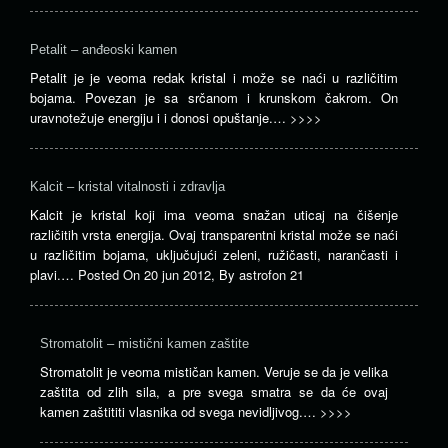
Petalit – anđeoski kamen
Petalit je je veoma redak kristal i može se naći u različitim
bojama. Povezan je sa srčanom i krunskom čakrom. On
uravnotežuje energiju i i donosi opuštanje.…
>>>>
Kalcit – kristal vitalnosti i zdravlja
Kalcit je kristal koji ima veoma snažan uticaj na čišenje
različitih vrsta energija. Ovaj transparentni kristal može se naći
u različitim bojama, uključujući zeleni, ružičasti, narančasti i
plavi.…
Posted On
20 jun 2012
,
By
astrofon 21
Stromatolit – mistični kamen zaštite
Stromatolit je veoma mističan kamen. Veruje se da je velika
zaštita od zlih sila, a pre svega smatra se da će ovaj
kamen zaštititi vlasnika od svega nevidljivog.…
>>>>