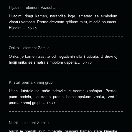
Hijacint – element Vazduha
Hijacint, dragi kamen, narandže boje, smatrao se simbolom
vlasti i vernosti. Prema drevnom grčkom mitu, mladić po imenu
Hijacint.…
>>>>
Oniks – element Zemlje
Oniks je kamen zaštite od negativnih sila i uticaja. U drevnoj
Indiji oniks se smatra simbolom uspeha.…
>>>>
Kristali prema krvnoj grupi
Uticaj kristala na naše zdravlje je veoma značajan. Postoji
puno podela, ne samo prema horoskopskom znaku, već i
prema krvnoj grupi.…
>>>>
Nefrit – element Zemlje
Nefrit je predak svih minerala, osnovni kamen stare kineske