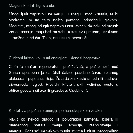
za
Magični kristal Tigrovo oko
kom
Mnogi ljudi zapravo i ne veruju u snagu i moć kristala, te bi
i
svakome ko im tako nešto pomene, odmahnuli glavom.
sam
Međutim, mnogi od njih zapravo i nisu svesni da neki od brojnih
…
vrsta kamenja imaju baš na sebi, u sastavu prstena, narukvice
>>
ili možda minđuša. Tako, oni nisu ni svesni či
Čudesni kristal koji puni energijom i donosi bogatstvo
Citrin je snažan regenerator i pročišćivač, a pošto nosi moć
Sunca sposoban je da čisti čakre, posebno čakru solarnog
pleksusa i pupčanu. Boja: Žuta do zućkasto-smeđa ili čađavo-
sivosmeđa. Izgled: Providni kristali, svih veličina, često u
obliku geodam šiljaka ili grozdova. Osobine: C
Kristali za pojačanje energije po horoskopskom znaku
Nakit od nekog dragog ili poludragog kamena, bisera ili
plemenitog metala menja emocije, raspoloženje i
energiju. Koristeći se vekovnim iskustvima ljudi su nepogrešivo