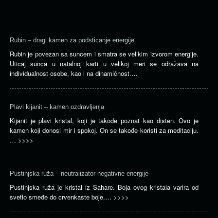
Rubin – dragi kamen za podsticanje energije
Rubin je povezan sa suncem i smatra se velikim izvorom energije.
Uticaj sunca u natalnoj karti u velikoj meri se odražava na
individualnost osobe, kao i na dinamičnost.…
Plavi kijanit – kamen ozdravljenja
Kijanit je plavi kristal, koji je takođe poznat kao disten. Ovo je
kamen koji donosi mir i spokoj. On se takođe koristi za meditaciju.
…
>>>>
Pustinjska ruža – neutralizator negativne energije
Pustinjska ruža je kristal iz Sahare. Boja ovog kristala varira od
svetlo smeđe do crvenkaste boje.…
>>>>