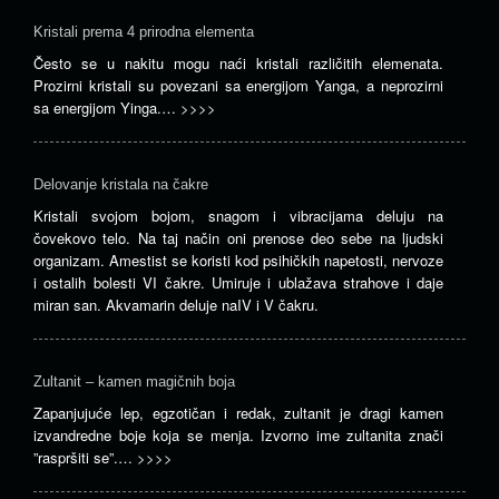
Kristali prema 4 prirodna elementa
Često se u nakitu mogu naći kristali različitih elemenata.
Prozirni kristali su povezani sa energijom Yanga, a neprozirni
sa energijom Yinga.…
>>>>
Delovanje kristala na čakre
Kristali svojom bojom, snagom i vibracijama deluju na
čovekovo telo. Na taj način oni prenose deo sebe na ljudski
organizam. Amestist se koristi kod psihičkih napetosti, nervoze
i ostalih bolesti VI čakre. Umiruje i ublažava strahove i daje
miran san. Akvamarin deluje naIV i V čakru.
Zultanit – kamen magičnih boja
Zapanjujuće lep, egzotičan i redak, zultanit je dragi kamen
izvandredne boje koja se menja. Izvorno ime zultanita znači
”raspršiti se”.…
>>>>