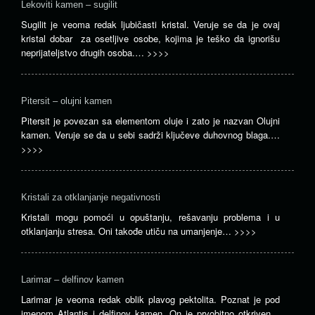
Lekoviti kamen – sugilit
Sugilit je veoma redak ljubičasti kristal. Veruje se da je ovaj
kristal dobar za osetljive osobe, kojima je teško da ignorišu
neprijateljstvo drugih osoba.…
>>>>
Pitersit – olujni kamen
Pitersit je povezan sa elementom oluje i zato je nazvan Olujni
kamen. Veruje se da u sebi sadrži ključeve duhovnog blaga.…
>>>>
Kristali za otklanjanje negativnosti
Kristali mogu pomoći u opuštanju, rešavanju problema i u
otklanjanju stresa. Oni takođe utiču na umanjenje…
>>>>
Larimar – delfinov kamen
Larimar je veoma redak oblik plavog pektolita. Poznat je pod
imenom Atlantis i delfinov kamen. On je prvobitno otkriven…