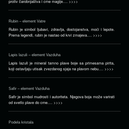
protiv čarobnjaštva i crne magije.…
>>>>
Rubin – element Vatre
Rubin je simbol ljubavi, zdravlja, dostojanstva, moći i lepote.
Prema legendi, rubin je nastao od krvi zmajeva.…
>>>>
Lapis lazuli – element Vazduha
Lapis lazuli je mineral tamno plave boje sa primesama pirita,
koji ostavljaju utisak zvezdanog sjaja na plavom nebu.…
>>>>
Safir – element Vazduha
Safir je simbol mudrosti i autoriteta. Njegova boja može varirati
od svetlo plave do crne.…
>>>>
Podela kristala