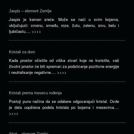
Jaspis – element Zemlje
Jaspis je kamen sreće. Može se naći u svim bojama,
uključujući: crvenu, smeđu, roze, žutu, zelenu, sivu, belu i
ljubičastu.…
>>>>
Kristali za dom
Kada prostor očistite od viška stvari koje ne koristite, vaš
životni prostor će biti spreman za podsticanje pozitivne energije
i neutralisanje negativne.…
>>>>
Kristali prema mesecu rođenja
Postoji puno načina da se odabere odgovarajući kristal. Ovde
je data uopštena podela kristala po bojama i mesecima.…
>>>>
Ahat – element Zemlje