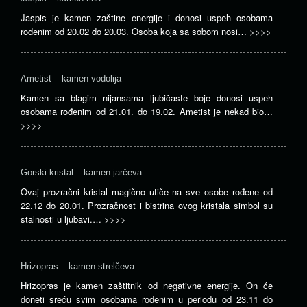
Jaspis je kamen zaštine energije i donosi uspeh osobama
rođenim od 20.02 do 20.03. Osoba koja sa sobom nosi…
>>>>
Ametist – kamen vodolija
Kamen sa blagim nijansama ljubičaste boje donosi uspeh
osobama rođenim od 21.01. do 19.02. Ametist je nekad bio…
>>>>
Gorski kristal – kamen jarčeva
Ovaj prozračni kristal magično utiče na sve osobe rođene od
22.12 do 20.01. Prozračnost i bistrina ovog kristala simbol su
stalnosti u ljubavi.…
>>>>
Hrizopras – kamen strelčeva
Hrizopras je kamen zaštitnik od negativne energije. On će
doneti sreću svim osobama rođenim u periodu od 23.11 do