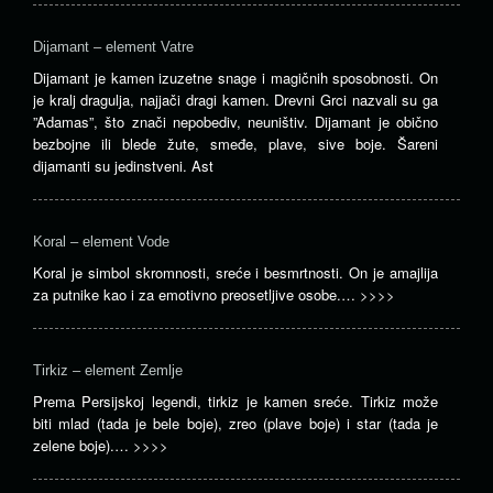
Dijamant – element Vatre
Dijamant je kamen izuzetne snage i magičnih sposobnosti. On
je kralj dragulja, najjači dragi kamen. Drevni Grci nazvali su ga
”Adamas”, što znači nepobediv, neuništiv. Dijamant je obično
bezbojne ili blede žute, smeđe, plave, sive boje. Šareni
dijamanti su jedinstveni. Ast
Koral – element Vode
Koral je simbol skromnosti, sreće i besmrtnosti. On je amajlija
za putnike kao i za emotivno preosetljive osobe.…
>>>>
Tirkiz – element Zemlje
Prema Persijskoj legendi, tirkiz je kamen sreće. Tirkiz može
biti mlad (tada je bele boje), zreo (plave boje) i star (tada je
zelene boje).…
>>>>