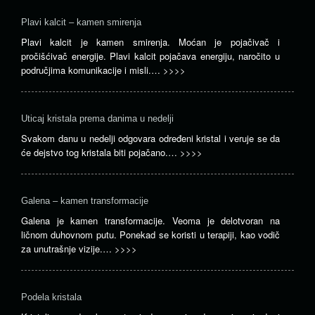
Plavi kalcit – kamen smirenja
Plavi kalcit je kamen smirenja. Moćan je pojačivač i
pročišćivač energije. Plavi kalcit pojačava energiju, naročito u
područjima komunikacije i misli.…
>>>>
Uticaj kristala prema danima u nedelji
Svakom danu u nedelji odgovara određeni kristal i veruje se da
će dejstvo tog kristala biti pojačano.…
>>>>
Galena – kamen transformacije
Galena je kamen transformacije. Veoma je delotvoran na
ličnom duhovnom putu. Ponekad se koristi u terapiji, kao vodič
za unutrašnje vizije.…
>>>>
Podela kristala