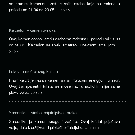
se smatra kamenom zaštite svih osoba koje su rođene u
periodu od 21.04 do 20.05.…
>>>>
Kalcedon – kamen ovnova
Ovaj kamen donosi sreću osobama rođenim u periodu od 21.03
do 20.04. Kalcedon se uvek smatrao ljubavnom amajlijom.…
>>>>
Lekovita moć plavog kalcita
Plavi kalcit je nežan kamen sa smirujućom energijom u sebi.
Ovaj transparentni kristal se može naći u različitim nijansama
plave boje.…
>>>>
Sardoniks – simbol prijateljstva i braka
Sardoniks je kamen snage i zaštite. Ovaj kristal pojačava
volju, daje izdržljivost i privlači prijateljstva.…
>>>>