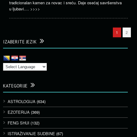
tradicionalan kamen za novac i sreću. Daje osećaj savršenstva
u ljubavi.…
>>>>
1
2
IZABERITE JEZIK
KATEGORIJE
ASTROLOGIJA
(634)
EZOTERIJA
(369)
FENG SHUI
(132)
ISTRAŽIVANJE SUDBINE
(67)