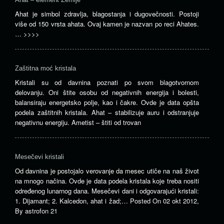
Ahat je simbol zdravlja, blagostanja i dugovečnosti. Postoji
više od 150 vrsta ahata. Ovaj kamen je nazvan po reci Ahates.
…
>>>>
Zaštitna moć kristala
Kristali su od davnina poznati po svom blagotvornom
delovanju. Oni štite osobu od negativnih energija i bolesti,
balansiraju energetsko polje, kao i čakre. Ovde je data opšta
podela zaštitnih kristala. Ahat – stabilizuje auru i odstranjuje
negativnu energiju. Ametist – štiti od trovan
Mesečevi kristali
Od davnina je postojalo verovanje da mesec utiče na naš život
na mnogo načina. Ovde je data podela kristala koje treba nositi
određenog lunarnog dana. Mesečevi dani i odgovarajući kristali:
1. Dijamant; 2. Kalcedon, ahat i žad;…
Posted On
02 okt 2012
,
By
astrofon 21