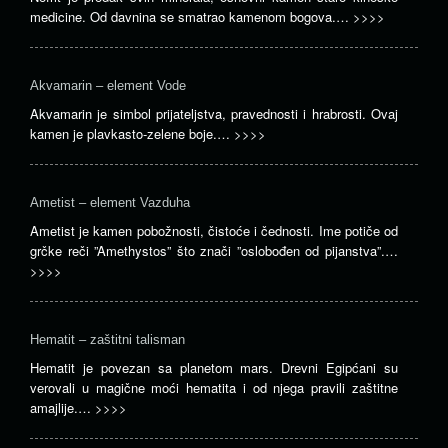
medicine. Od davnina se smatrao kamenom bogova.…
>>>>
Akvamarin – element Vode
Akvamarin je simbol prijateljstva, pravednosti i hrabrosti. Ovaj
kamen je plavkasto-zelene boje.…
>>>>
Ametist – element Vazduha
Ametist je kamen pobožnosti, čistoće i čednosti. Ime potiče od
grčke reči ”Amethystos” što znači ”oslobođen od pijanstva”.…
>>>>
Hematit – zaštitni talisman
Hematit je povezan sa planetom mars. Drevni Egipćani su
verovali u magične moći hematita i od njega pravili zaštitne
amajlije.…
>>>>