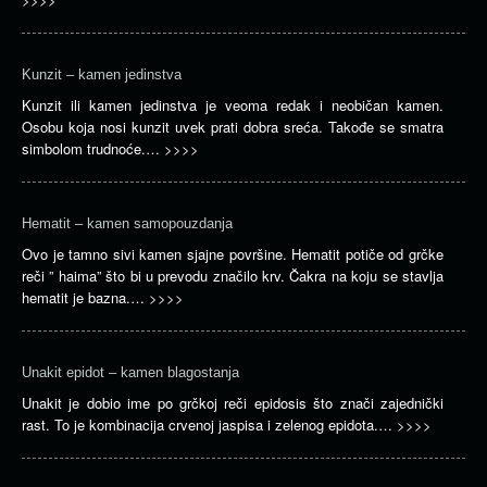
Kunzit – kamen jedinstva
Kunzit ili kamen jedinstva je veoma redak i neobičan kamen.
Osobu koja nosi kunzit uvek prati dobra sreća. Takođe se smatra
simbolom trudnoće.…
>>>>
Hematit – kamen samopouzdanja
Ovo je tamno sivi kamen sjajne površine. Hematit potiče od grčke
reči ” haima” što bi u prevodu značilo krv. Čakra na koju se stavlja
hematit je bazna.…
>>>>
Unakit epidot – kamen blagostanja
Unakit je dobio ime po grčkoj reči epidosis što znači zajednički
rast. To je kombinacija crvenoj jaspisa i zelenog epidota.…
>>>>