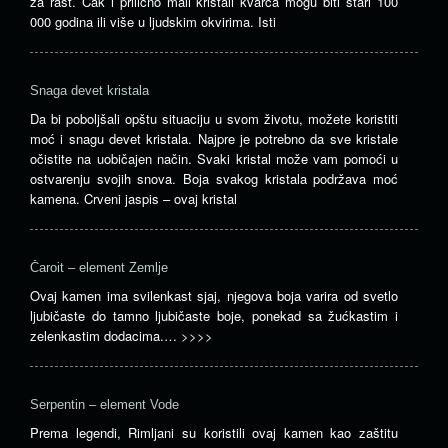
za rast. Čak i prilično mali kristali kvarca mogu biti stari 100
000 godina ili više u ljudskim okvirima. Isti
Snaga devet kristala
Da bi poboljšali opštu situaciju u svom životu, možete koristiti
moć i snagu devet kristala. Najpre je potrebno da sve kristale
očistite na uobičajen način. Svaki kristal može vam pomoći u
ostvarenju svojih snova. Boja svakog kristala podržava moć
kamena. Crveni jaspis – ovaj kristal
Čaroit – element Zemlje
Ovaj kamen ima svilenkast sjaj, njegova boja varira od svetlo
ljubičaste do tamno ljubičaste boje, ponekad sa žućkastim i
zelenkastim dodacima.…
>>>>
Serpentin – element Vode
Prema legendi, Rimljani su koristili ovaj kamen kao zaštitu