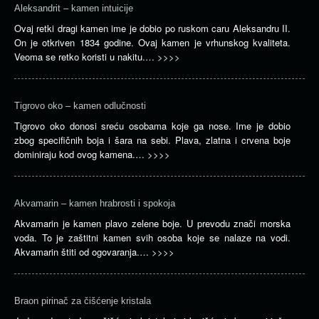
Aleksandrit – kamen intuicije
Ovaj retki dragi kamen ime je dobio po ruskom caru Aleksandru II.
On je otkriven 1834 godine. Ovaj kamen je vrhunskog kvaliteta.
Veoma se retko koristi u nakitu.…
>>>>
Tigrovo oko – kamen odlučnosti
Tigrovo oko donosi sreću osobama koje ga nose. Ime je dobio
zbog specifičnih boja i šara na sebi. Plava, zlatna i crvena boje
dominiraju kod ovog kamena.…
>>>>
Akvamarin – kamen hrabrosti i spokoja
Akvamarin je kamen plavo zelene boje. U prevodu znači morska
voda. To je zaštitni kamen svih osoba koje se nalaze na vodi.
Akvamarin štiti od ogovaranja.…
>>>>
Braon pirinač za čišćenje kristala