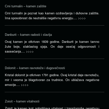
Crni turmalin – kamen zaštite
Crni turmalin je poznat kao kamen ozdravljenja i duhovne zaštite.
Ima sposobnost da neutrališe negativnu energiju.…
>>>>
Danburit – kamen radosti i slavlja
Ovaj kamen je otkriven 1839 godine. Danburit je kamen tamno
žute boje, staklastog sjaja. On daje osećaj odgovornosti i
saosećanja.…
>>>>
Dolomit – kamen ravnoteže i dugovečnosti
Kristal dolomit je otkriven 1791 godine. Ovaj kristal daje ravnotežu,
mir i veoma je blagotvoran za trudnice. On ublažava negativne
emocije.…
>>>>
Zoisit – kamen vitalnosti
Zoisit je kamen koji poboljšava vitalnost i transformiše negativnu