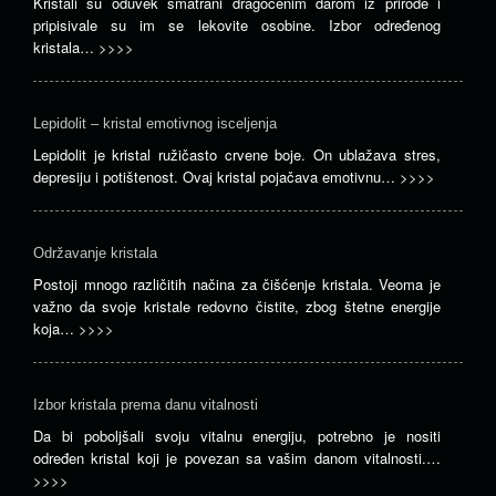
Kristali su oduvek smatrani dragocenim darom iz prirode i
pripisivale su im se lekovite osobine. Izbor određenog
kristala…
>>>>
Lepidolit – kristal emotivnog isceljenja
Lepidolit je kristal ružičasto crvene boje. On ublažava stres,
depresiju i potištenost. Ovaj kristal pojačava emotivnu…
>>>>
Održavanje kristala
Postoji mnogo različitih načina za čišćenje kristala. Veoma je
važno da svoje kristale redovno čistite, zbog štetne energije
koja…
>>>>
Izbor kristala prema danu vitalnosti
Da bi poboljšali svoju vitalnu energiju, potrebno je nositi
određen kristal koji je povezan sa vašim danom vitalnosti.…
>>>>