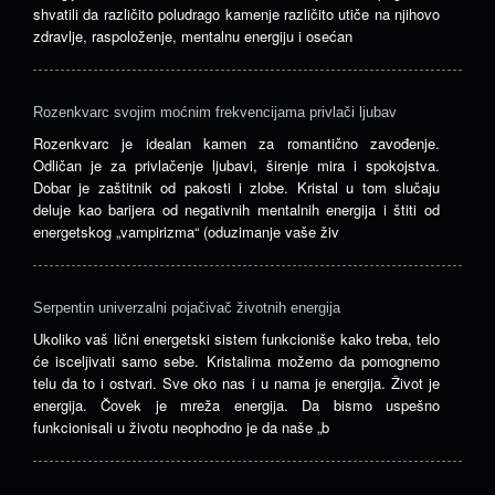
shvatili da različito poludrago kamenje različito utiče na njihovo
zdravlje, raspoloženje, mentalnu energiju i osećan
Rozenkvarc svojim moćnim frekvencijama privlači ljubav
Rozenkvarc je idealan kamen za romantično zavođenje.
Odličan je za privlačenje ljubavi, širenje mira i spokojstva.
Dobar je zaštitnik od pakosti i zlobe. Kristal u tom slučaju
deluje kao barijera od negativnih mentalnih energija i štiti od
energetskog „vampirizma“ (oduzimanje vaše živ
Serpentin univerzalni pojačivač životnih energija
Ukoliko vaš lični energetski sistem funkcioniše kako treba, telo
će isceljivati samo sebe. Kristalima možemo da pomognemo
telu da to i ostvari. Sve oko nas i u nama je energija. Život je
energija. Čovek je mreža energija. Da bismo uspešno
funkcionisali u životu neophodno je da naše „b