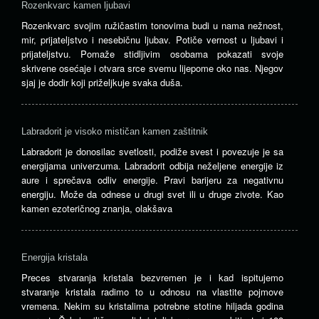
Rozenkvarc kamen ljubavi
Rozenkvarc svojim ružičastim tonovima budi u nama nežnost,
mir, prijateljstvo i nesebičnu ljubav. Potiče vernost u ljubavi i
prijateljstvu. Pomaže stidljivim osobama pokazati svoje
skrivene osećaje i otvara srce svemu lijepome oko nas. Njegov
sjaj je dodir koji priželjkuje svaka duša.
Labradorit je visoko mističan kamen zaštitnik
Labradorit je donosilac svetlosti, podiže svest i povezuje je sa
energijama univerzuma. Labradorit odbija neželjene energije iz
aure i sprečava odliv energije. Pravi barijeru za negativnu
energiju. Može da odnese u drugi svet ili u druge zivote. Kao
kamen ezoteričnog znanja, olakšava
Energija kristala
Preces stvaranja kristala bezvremen je i kad ispitujemo
stvaranje kristala radimo to u odnosu na vlastite pojmove
vremena. Nekim su kristalima potrebne stotine hiljada godina