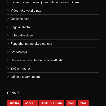
Kamen za komunikaciju sa duhovima zaštitnicima
Višestruke verzije nas
Omiljena boja
Zagrljaj života
Fotografije duše
Feng shui partnerskog odnosa
Sat rodjenja
Grupno iskustvo fantastične svetlosti
Zločin i kazna
Jačanje izvora lepote
OZNAKE
analiza
aspekti
ASTROLOGIJA
boje
brak