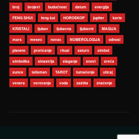
broj
brojevi
budućnost
datum
energija
FENG SHUI
feng šui
HOROSKOP
jupiter
karte
KRISTALI
ljubav
ljubavna
ljubavni
MAGIJA
mars
mesec
novac
NUMEROLOGIJA
odnosi
planete
proricanje
ritual
saturn
simbol
simbolika
sinastrija
slaganje
snovi
sreća
sunce
talisman
TAROT
tumačenje
uticaj
venera
verovanja
voda
zaštita
značenje