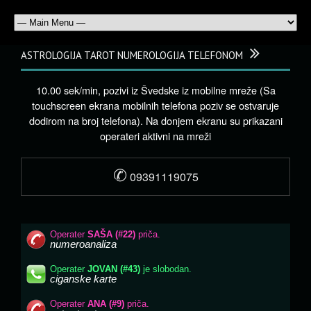
ASTROLOGIJA TAROT NUMEROLOGIJA TELEFONOM
10.00 sek/min, pozivi iz Švedske iz mobilne mreže (Sa
touchscreen ekrana mobilnih telefona poziv se ostvaruje
dodirom na broj telefona). Na donjem ekranu su prikazani
operateri aktivni na mreži
✆
09391119075