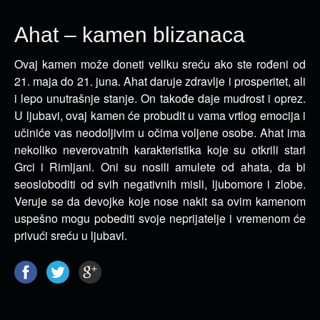
Ahat – kamen blizanaca
Ovaj kamen može doneti veliku sreću ako ste rođeni od
21. maja do 21. juna. Ahat daruje zdravlje i prosperitet, ali
i lepo unutrašnje stanje.
On takođe daje mudrost i oprez.
U ljubavi, ovaj kamen će probudit u vama vrtlog emocija i
učiniće vas neodoljivim u očima voljene osobe. Ahat ima
nekoliko neverovatnih karakteristika koje su otkrili stari
Grci i Rimljani. Oni su nosili amulete od ahata, da bi
seosloboditi od svih negativnih misli, ljubomore i zlobe.
Veruje se da devojke koje nose nakit sa ovim kamenom
uspešno mogu pobediti svoje neprijatelje i vremenom će
privući sreću u ljubavi.