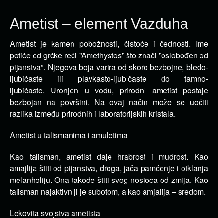
Ametist – element Vazduha
Ametist je kamen pobožnosti, čistoće i čednosti. Ime
potiče od grčke reči ”Amethystos” što znači ”oslobođen od
pijanstva”.
Njegova boja varira od skoro bezbojne, bledo-
ljubičaste ili plavkasto-ljubičaste do tamno-
ljubičaste. Uronjen u vodu, prirodni ametist postaje
bezbojan na površini. Na ovaj način može se uočiti
razlika između prirodnih i laboratorijskih kristala.
Ametist u talismanima i amuletima
Kao talisman, ametist daje hrabrost i mudrost. Kao
amajlija štiti od pijanstva, droga, jača pamćenje i otklanja
melanholiju. Ona takođe štiti svog nosioca od zmija. Kao
talisman najaktivniji je subotom, a kao amjalija – sredom.
Lekovita svojstva ametista