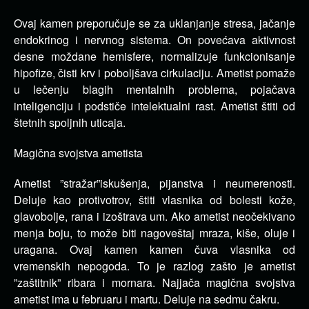
Ovaj kamen preporučuje se za uklanjanje stresa, jačanje
endokrinog i nervnog sistema. On povećava aktivnost
desne moždane hemisfere, normalizuje funkcionisanje
hipofize, čisti krv i poboljšava cirkulaciju. Ametist pomaže
u lečenju blagih mentalnih problema, pojačava
inteligenciju i podstiče intelektualni rast. Ametist štiti od
štetnih spoljnih uticaja.
Magična svojstva ametista
Ametist ”stražar”iskušenja, pijanstva i neumerenosti.
Deluje kao protivotrov, štiti vlasnika od bolesti kože,
glavobolje, rana i izoštrava um. Ako ametist neočekivano
menja boju, to može biti nagoveštaj mraza, kiše, oluje i
uragana. Ovaj kamen kamen čuva vlasnika od
vremenskih nepogoda. To je razlog zašto je ametist
”zaštitnik” ribara i mornara. Najjača magična svojstva
ametist ima u februaru i martu. Deluje na sedmu čakru.