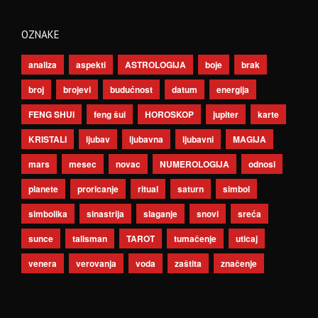
OZNAKE
analiza
aspekti
ASTROLOGIJA
boje
brak
broj
brojevi
budućnost
datum
energija
FENG SHUI
feng šui
HOROSKOP
jupiter
karte
KRISTALI
ljubav
ljubavna
ljubavni
MAGIJA
mars
mesec
novac
NUMEROLOGIJA
odnosi
planete
proricanje
ritual
saturn
simbol
simbolika
sinastrija
slaganje
snovi
sreća
sunce
talisman
TAROT
tumačenje
uticaj
venera
verovanja
voda
zaštita
značenje