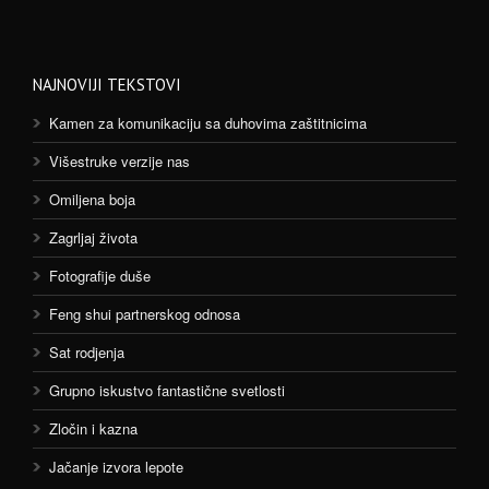
NAJNOVIJI TEKSTOVI
Kamen za komunikaciju sa duhovima zaštitnicima
Višestruke verzije nas
Omiljena boja
Zagrljaj života
Fotografije duše
Feng shui partnerskog odnosa
Sat rodjenja
Grupno iskustvo fantastične svetlosti
Zločin i kazna
Jačanje izvora lepote