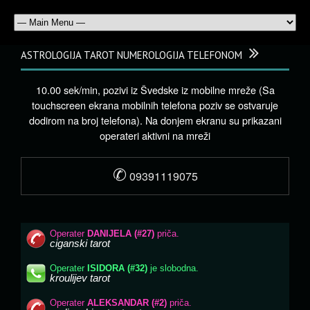
ASTROLOGIJA TAROT NUMEROLOGIJA TELEFONOM
10.00 sek/min, pozivi iz Švedske iz mobilne mreže (Sa
touchscreen ekrana mobilnih telefona poziv se ostvaruje
dodirom na broj telefona). Na donjem ekranu su prikazani
operateri aktivni na mreži
✆
09391119075