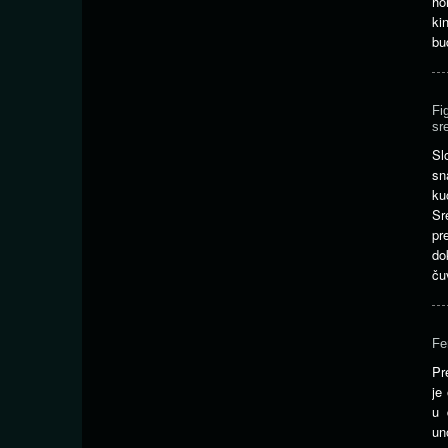
h
ki
bu
Fi
sr
Sl
sn
ku
Sr
pr
do
ču
Fe
Pr
je
u 
un