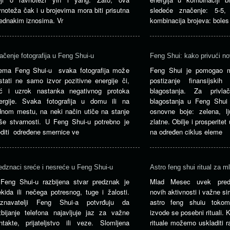
vnoteža čak i u brojevima mora biti prisutna
sledeće značenje: 5-5,
jednakim iznosima. Vr
kombinacija brojeva: boles
ačenje fotografija u Feng Shui-u
Feng Shui: kako privući n
ema Feng Shui-u svaka fotografija može
Feng Shui je pomogao m
stati ne samo izvor pozitivne energije či,
postizanje finansijskih
ć i uzrok nastanka negativnog protoka
blagostanja. Za privlač
ergije. Svaka fotografija u domu ili na
blagostanja u Feng Shui 
dnom mestu, na neki način utiče na stanje
osnovne boje: zelena, lj
še stvarnosti. U Feng Shui-u potrebno je
zlatne. Obilje i prosperite
editi određene smernice ve
na određen ciklus eleme
edznaci sreće i nesreće u Feng Shui-u
Astro feng shui ritual za 
Feng Shui-u razbijena stvar predznak je
Mlad Mesec uvek predst
ekida ili nečega potresnog, tuge i žalosti.
novih aktivnosti i važne s
znavatelji Feng Shui-a potvrđuju da
astro feng shuiu toko
zbijanje telefona najavljuje jaz za važne
izvode se posebni rituali. 
ntakte, prijateljstvo ili veze. Slomljena
rituale možemo uskladiti r