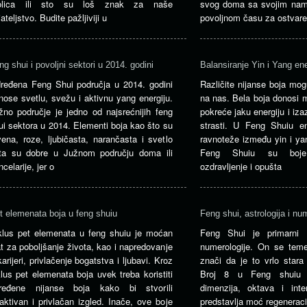
olica ili sto su loš znak za naše
svog doma sa svojim nam
jateljstvo. Budite pažljiviji u
povoljnom času za ostvar
ng shui i povoljni sektori u 2014. godini
Balansiranje Yin i Yang en
ređena Feng Shui područja u 2014. godini
Različite nijanse boja mogu
nose svetlu, svežu i aktivnu yang energiju.
na nas. Bela boja donosi m
žno područje je jedno od najsrećnijih feng
pokreće jaku energiju i izaz
ui sektora u 2014. Elementi boja kao što su
strasti. U Feng Shuiu en
vena, roze, ljubičasta, narančasta i svetlo
ravnoteže između yin i ya
ta su dobre u Južnom području doma ili
Feng Shuiu su boje 
celarije, jer o
ozdravljenje i opušta
t elemenata boja u feng shuiu
Feng shui, astrologija i nu
klus pet elemenata u feng shuiu je moćan
Feng Shui je primarni o
at za poboljšanje života, kao i napredovanje
numerologije. On se temel
karijeri, privlačenje bogatstva i ljubavi. Kroz
znači da je to vrlo stara
klus pet elemenata boja uvek treba koristiti
Broj 8 u Feng shuiu p
ređene nijanse boja kako bi stvorili
dimenzija, oktava i inte
raktivan i privlačan izgled. Inače, ove boje
predstavlja moć regeneraci