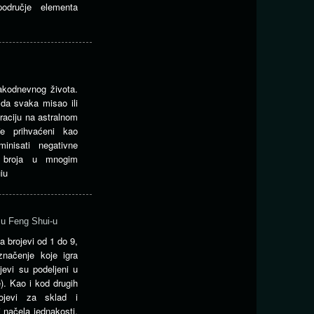
e područje elementa
akodnevnog života.
 da svaka misao ili
raciju na astralnom
đe prihvaćeni kao
minisati negativne
n broja u mnogim
iu
 u Feng Shui-u
 brojevi od 1 do 9,
značenje koje igra
jevi su podeljeni u
e). Kao i kod drugih
ojevi za sklad i
 načela jednakosti.