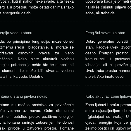
rvozni, ljuti ili nakon neke svađe, a ta teška
upozorava kada je primeti 
ergija u prostoru može ostati danima i tako
najlakše ćušnuti prljavu 
s energetski oslab
sobe, ali treba da
ergija vode u stanu
Feng šui saveti za stan
da, po principima feng šuija, može doneti
Dobro generalno očistiti 
izmernu sreću i blagostanje, ali morate se
stan. Radove uvek izvodit
idržavati osnovnih pravila za njeno
desno. Pretrpan prostor
rišćenje. Kako biste aktivirali vodenu
komunikaciji i proizvod
ergiju, potrebno je nešto što će simbolisati
vibracije, ali ni previše
j element. To može biti stvarna vodena
Uvek treba prostor harmoni
sa ili slika vode. Dodatno
ste vi. Ako imate oseć
ntana u stanu privlači novac
Kako aktivirati zonu ljubavi
ntane su moćno sredstvo za privlačenje
Zona ljubavi i braka prem
eće vezane uz novac. Osim što unosi
se u najudaljenijem desn
ežinu i potstiče protok pozitivne energije,
(gledajući od vrata). U
ćna fontana smiruje žuborenjem te donosi
ojačati energiju koja će 
šak prirode u zatvoren prostor. Fontane
želimo postići cilj uglovi o