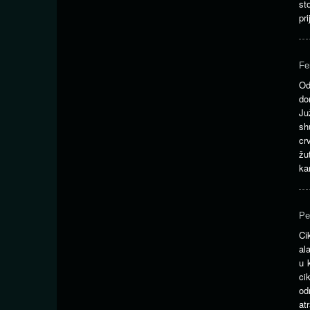
st
pri
Fe
Od
do
Ju
sh
cr
žu
kan
Pe
Ci
al
u 
ci
od
at