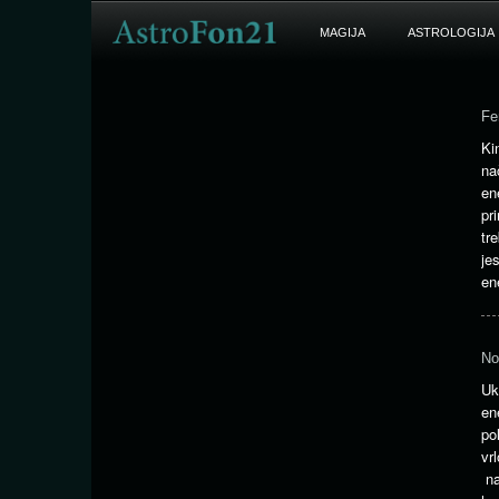
MAGIJA
ASTROLOGIJA
Fe
Ki
na
en
pr
tr
je
en
No
Uk
en
po
v
na