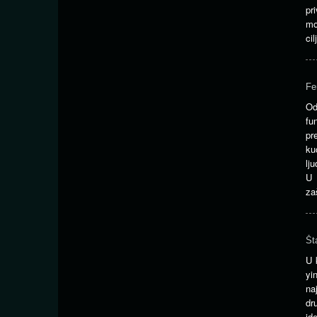
pr
mo
ci
Fe
Od
fu
pr
ku
lj
U 
za
Št
U 
yi
na
dr
id