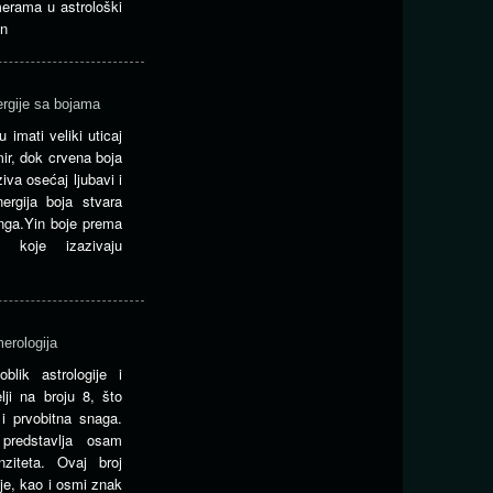
erama u astrološki
en
ergije sa bojama
 imati veliki uticaj
ir, dok crvena boja
iva osećaj ljubavi i
ergija boja stvara
nga.Yin boje prema
koje izazivaju
merologija
blik astrologije i
ji na broju 8, što
 i prvobitna snaga.
redstavlja osam
nziteta. Ovaj broj
je, kao i osmi znak