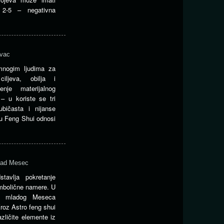
 2-5 – negativna
ovac
nogim ljudima za
 ciljeva, obilja i
enje materijalnog
– u koriste se tri
ubičasta i nijanse
t u Feng Shui odnosi
mlad Mesec
avlja pokretanje
imbolične namere. U
m mladog Meseca
Kroz Astro feng shui
azličite elemente iz