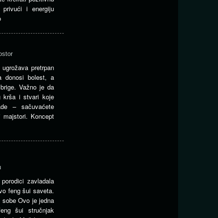
privući i energiju
o
ostor
 ugrožava pretrpan
a donosi bolest, a
brige. Važno je da
 krša i stvari koje
rade – sačuvaćete
i majstori. Koncept
u
porodici zavladala
vo feng šui saveta.
u sobe Ovo je jedna
feng šui stručnjak