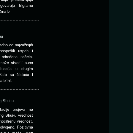
ovaraju trigramu
Crna b
ui
edno od najvažnijih
ospešili uspeh i
i određena načela.
može stvoriti puno
ituacija u drugim
ato su čistoća i
 bitni.
g Shui-u
etacije brojeva na
ng Shui-u vrednost
nocifrenu vrednost,
odvojeno. Pozitivna
brojeva može imati