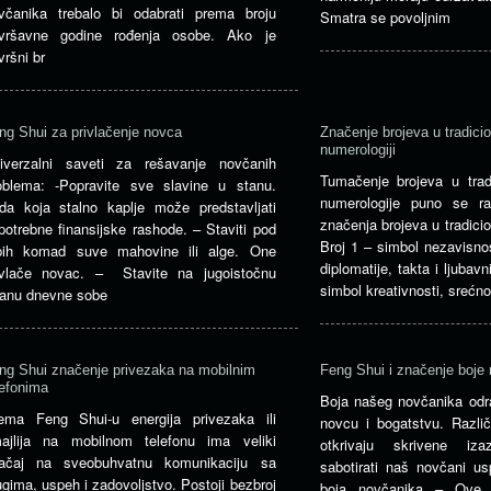
včanika trebalo bi odabrati prema broju
Smatra se povoljnim
vršavne godine rođenja osobe. Ako je
vršni br
ng Shui za privlačenje novca
Značenje brojeva u tradicio
numerologiji
iverzalni saveti za rešavanje novčanih
Tumačenje brojeva u tradi
oblema: -Popravite sve slavine u stanu.
numerologije puno se ra
da koja stalno kaplje može predstavljati
značenja brojeva u tradicio
potrebne finansijske rashode. – Staviti pod
Broj 1 – simbol nezavisnos
pih komad suve mahovine ili alge. One
diplomatije, takta i ljubav
ivlače novac. – Stavite na jugoistočnu
simbol kreativnosti, srećno
ranu dnevne sobe
ng Shui značenje privezaka na mobilnim
Feng Shui i značenje boje
lefonima
Boja našeg novčanika odr
ema Feng Shui-u energija privezaka ili
novcu i bogatstvu. Različ
ajlija na mobilnom telefonu ima veliki
otkrivaju skrivene iz
ačaj na sveobuhvatnu komunikaciju sa
sabotirati naš novčani us
ugima, uspeh i zadovoljstvo. Postoji bezbroj
boja novčanika – Ove b