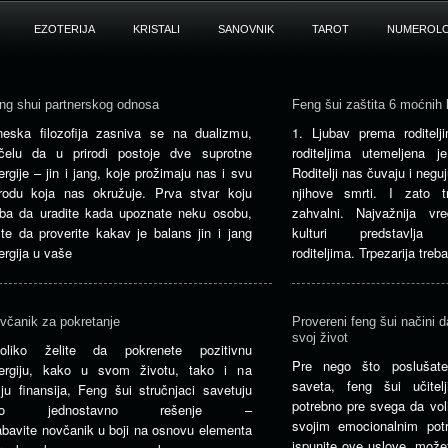
EZOTERIJA
KRISTALI
SANOVNIK
TAROT
NUMEROLO
ng shui partnerskog odnosa
Feng šui zaštita 6 moćnih l
neska filozofija zasniva se na dualizmu,
1. Ljubav prema roditel
čelu da u prirodi postoje dve suprotne
roditeljima utemeljena
ergije – jin i jang, koje prožimaju nas i svu
Roditelji nas čuvaju i negu
irodu koja nas okružuje. Prva stvar koju
njihove smrti. I zato
eba da uradite kada upoznate neku osobu,
zahvalni. Najvažnija vr
ste da proverite kakav je balans jin i jang
kulturi predstavlj
ergija u vaše
roditeljima. Trpezarija tre
včanik za pokretanje
Provereni feng šui načini d
svoj život
oliko želite da pokrenete pozitivnu
Pre nego što poslušate
ergiju, kako u svom životu, tako i na
saveta, feng šui učitel
lju finansija, Feng šui stručnjaci savetuju
potrebno pre svega da voli
rlo jednostavno rešenje –
svojim emocionalnim po
bavite novčanik u boji na osnovu elementa
ispunite ove uslove, možet