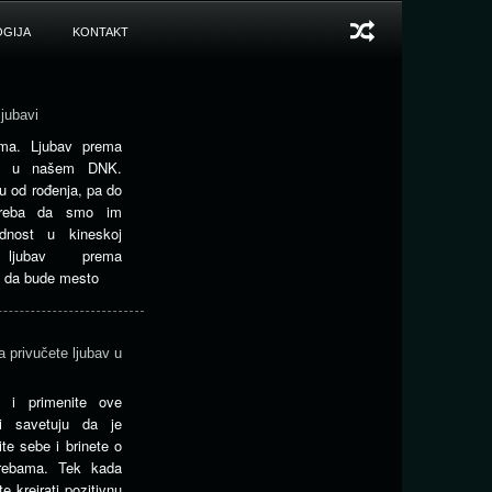
GIJA
KONTAKT
jubavi
jima. Ljubav prema
 je u našem DNK.
ju od rođenja, pa do
 treba da smo im
ednost u kineskoj
a ljubav prema
ba da bude mesto
a privučete ljubav u
 i primenite ove
ji savetuju da je
te sebe i brinete o
trebama. Tek kada
e kreirati pozitivnu