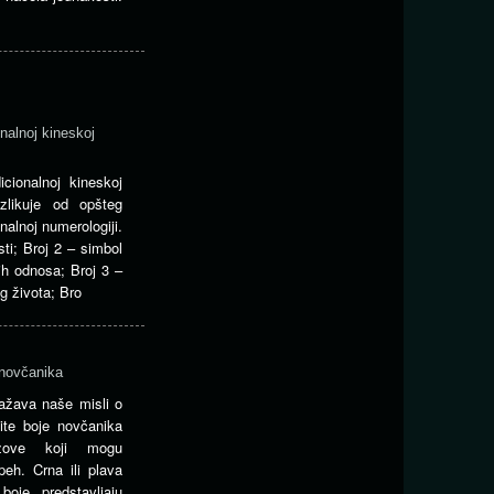
nalnoj kineskoj
cionalnoj kineskoj
zlikuje od opšteg
nalnoj numerologiji.
ti; Broj 2 – simbol
nih odnosa; Broj 3 –
g života; Bro
 novčanika
ažava naše misli o
ite boje novčanika
azove koji mogu
peh. Crna ili plava
oje predstavljaju