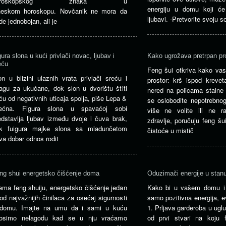
oroskopskog znaka u
energiju u domu koji će 
neskom horoskopu. Novčanik ne mora da
ljubavi. -Pretvorite svoju s
de jednobojan, ali je
gura slona u kući privlači novac, ljubav i
Kako ugrožava pretrpan pr
eću
Feng šui otkriva kako vas
on u blizini ulaznih vrata privlači sreću i
prostor: krš ispod krevet
agu za ukućane, dok slon u dvorištu štiti
nered na policama stalne 
ću od negativnih uticaja spolja, piše Lepa &
se oslobodite nepotrebnog
ećna. Figura slona u spavaćoj sobi
više ne volite ili ne 
edstavlja ljubav između dvoje i čuva brak,
zdravlje, poručuju feng šu
k fuigura majke slona sa mladunčetom
čistoće u mistič
va dobar odnos rodit
ng shui energetsko čišćenje doma
Oduzimači energije u stan
ema feng shuiju, energetsko čišćenje jedan
Kako bi u vašem domu i 
 od najvažnijih činilaca za osećaj sigurnosti
samo pozitivna energija, e
domu. Imajte na umu da i sami u kuću
1. Prljava garderoba u ugl
osimo nelagodu kad se u nju vraćamo
od prvi stvari na koju 