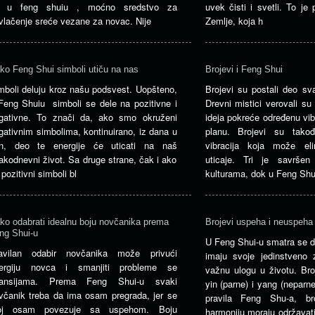
 u feng shuiu , moćno sredstvo za
uvek čisti i svetli. To j
ivlačenje sreće vezane za novac. Nije
Zemlje, koja h
ko Feng Shui simboli utiču na nas
Brojevi i Feng Shui
mboli deluju kroz našu podsvest. Uopšteno,
Brojevi su postali deo sv
Feng Shuiu simboli se dele na pozitivne i
Drevni mistici verovali su
gativne. To znači da, ako smo okruženi
ideja pokreće određenu vib
gativnim simbolima, kontinuirano, iz dana u
planu. Brojevi su tako
n, deo te energije će uticati na naš
vibracija koja može eli
akodnevni život. Sa druge strane, čak i ako
uticaje. Tri je savrše
 pozitivni simboli bl
kulturama, dok u Feng Shu
ko odabrati idealnu boju novčanika prema
Brojevi uspeha i neuspeha
ng Shui-u
U Feng Shui-u smatra se da
avilan odabir novčanika može privući
imaju svoje jedinstveno 
ergiju novca i smanjiti probleme se
važnu ulogu u životu. Bro
nansijama. Prema Feng Shui-u svaki
yin (parne) i yang (neparn
včanik treba da ima osam pregrada, jer se
pravila Feng Shu-a, br
oj osam povezuje sa uspehom. Boju
harmoniju moraju održavati