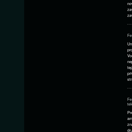
no
za
za
Fe
Un
pr
Vo
ne
te
pr
st
Fe
te
Pr
am
zn
dr