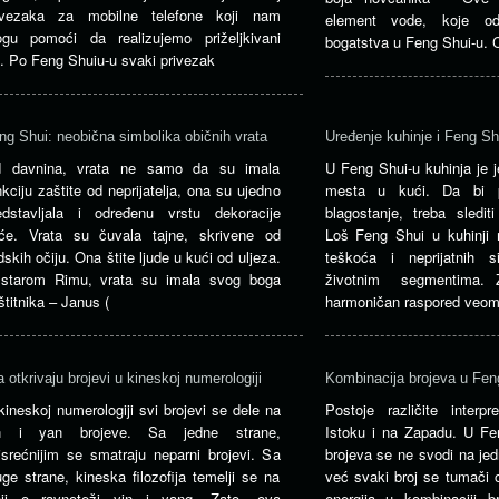
ivezaka za mobilne telefone koji nam
element vode, koje odg
gu pomoći da realizujemo priželjkivani
bogatstva u Feng Shui-u. 
lj. Po Feng Shuiu-u svaki privezak
ng Shui: neobična simbolika običnih vrata
Uređenje kuhinje i Feng Sh
 davnina, vrata ne samo da su imala
U Feng Shui-u kuhinja je j
nkciju zaštite od neprijatelja, ona su ujedno
mesta u kući. Da bi p
edstavljala i određenu vrstu dekoracije
blagostanje, treba sledit
će. Vrata su čuvala tajne, skrivene od
Loš Feng Shui u kuhinji 
udskih očiju. Ona štite ljude u kući od uljeza.
teškoća i neprijatnih s
starom Rimu, vrata su imala svog boga
životnim segmentima. Z
štitnika – Janus (
harmoničan raspored veoma
a otkrivaju brojevi u kineskoj numerologiji
Kombinacija brojeva u Fen
kineskoj numerologiji svi brojevi se dele na
Postoje različite interpr
n i yan brojeve. Sa jedne strane,
Istoku i na Zapadu. U Fe
jsrećnijim se smatraju neparni brojevi. Sa
brojeva se ne svodi na jed
uge strane, kineska filozofija temelji se na
već svaki broj se tumači 
eji o ravnoteži yin i yang. Zato, ova
energija u kombinaciji 