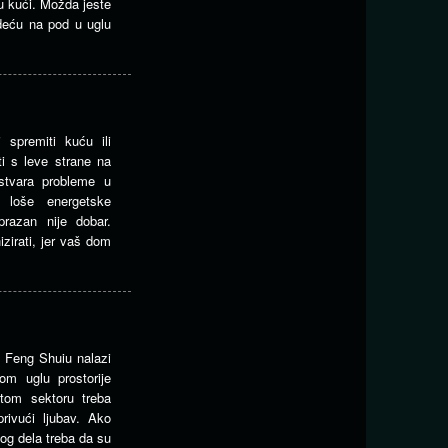
u kući. Možda jeste
odeću na pod u uglu
i spremiti kuću ili
i s leve strane na
 stvara probleme u
i loše energetske
 prazan nije dobar.
zirati, jer vaš dom
a Feng Shuiu nalazi
om uglu prostorije
 tom sektoru treba
privući ljubav. Ako
vog dela treba da su