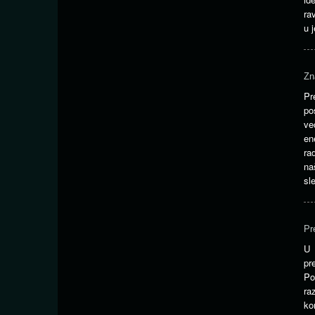
ra
u 
Zn
Pr
po
ve
en
ra
na
sl
Pr
U 
pr
Po
ra
ko