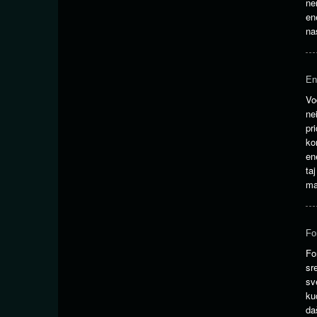
ne
en
na
En
Vo
ne
pr
ko
en
ta
ma
Fo
Fo
sr
sv
ku
da