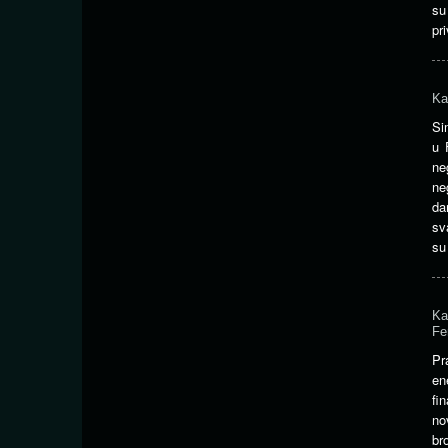
su
pr
Ka
Si
u 
ne
ne
da
sv
su
Ka
Fe
Pr
en
fi
no
br