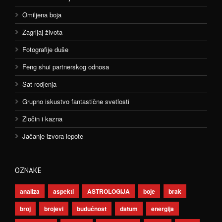
Omiljena boja
Zagrljaj života
Fotografije duše
Feng shui partnerskog odnosa
Sat rodjenja
Grupno iskustvo fantastične svetlosti
Zločin i kazna
Jačanje izvora lepote
OZNAKE
analiza
aspekti
ASTROLOGIJA
boje
brak
broj
brojevi
budućnost
datum
energija