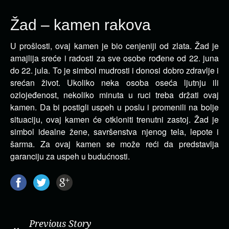
Žad – kamen rakova
U prošlosti, ovaj kamen je bio cenjeniji od zlata. Žad je
amajlija sreće i radosti za sve osobe rođene od 22. juna
do 22. jula.
To je simbol mudrosti i donosi dobro zdravlje i
srećan život. Ukoliko neka osoba oseća ljutnju ili
ozlojeđenost, nekoliko minuta u ruci treba držati ovaj
kamen. Da bi postigli uspeh u poslu i promenili na bolje
situaciju, ovaj kamen će otkloniti trenutni zastoj. Žad je
simbol idealne žene, savršenstva njenog tela, lepote i
šarma. Za ovaj kamen se može reći da predstavlja
garanciju za uspeh u budućnosti.
Previous Story