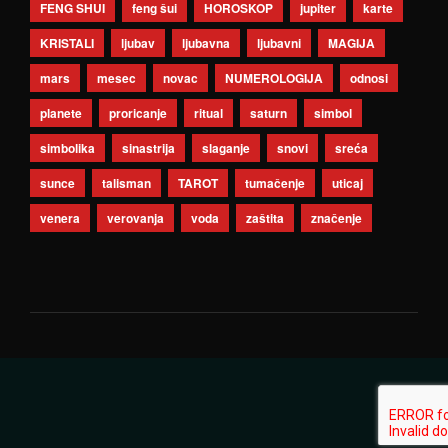
FENG SHUI
feng šui
HOROSKOP
jupiter
karte
KRISTALI
ljubav
ljubavna
ljubavni
MAGIJA
mars
mesec
novac
NUMEROLOGIJA
odnosi
planete
proricanje
ritual
saturn
simbol
simbolika
sinastrija
slaganje
snovi
sreća
sunce
talisman
TAROT
tumačenje
uticaj
venera
verovanja
voda
zaštita
značenje