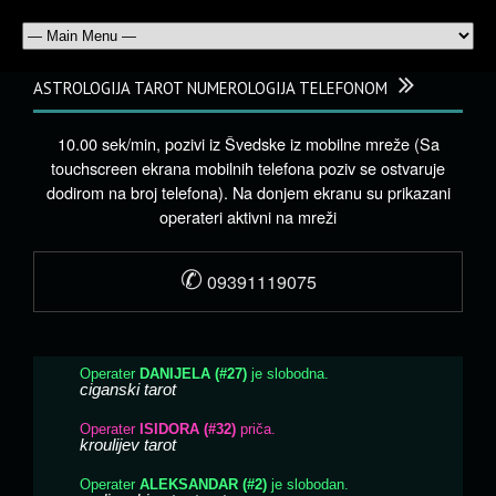
ASTROLOGIJA TAROT NUMEROLOGIJA TELEFONOM
10.00 sek/min, pozivi iz Švedske iz mobilne mreže (Sa
touchscreen ekrana mobilnih telefona poziv se ostvaruje
dodirom na broj telefona). Na donjem ekranu su prikazani
operateri aktivni na mreži
✆
09391119075