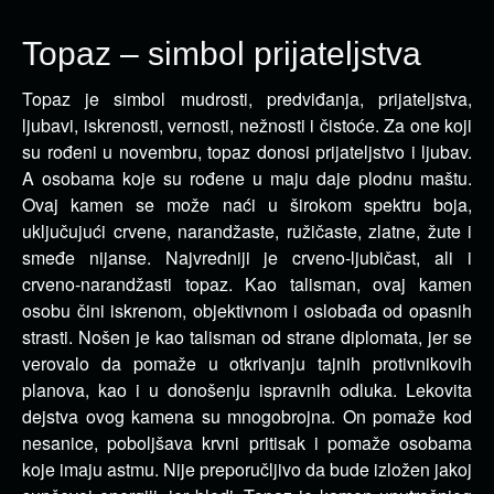
Topaz – simbol prijateljstva
Topaz je simbol mudrosti, predviđanja, prijateljstva,
ljubavi, iskrenosti, vernosti, nežnosti i čistoće. Za one koji
su rođeni u
novembru, topaz donosi prijateljstvo i ljubav.
A osobama koje su rođene u maju daje plodnu maštu.
Ovaj kamen se može naći u širokom spektru boja,
uključujući crvene, narandžaste, ružičaste, zlatne, žute i
smeđe nijanse. Najvredniji je crveno-ljubičast, ali i
crveno-narandžasti topaz. Kao talisman, ovaj kamen
osobu čini iskrenom, objektivnom i oslobađa od opasnih
strasti. Nošen je kao talisman od strane diplomata, jer se
verovalo da pomaže u otkrivanju tajnih protivnikovih
planova, kao i u donošenju ispravnih odluka. Lekovita
dejstva ovog kamena su mnogobrojna. On pomaže kod
nesanice, poboljšava krvni pritisak i pomaže osobama
koje imaju astmu. Nije preporučljivo da bude izložen jakoj