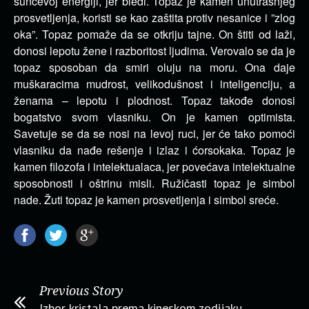
sunčevoj energiji, jer bledi. Topaz je kamen unutrašnjeg
prosvetljenja, koristi se kao zaštita protiv nesanice i ”zlog
oka”. Topaz pomaže da se otkriju tajne. On štiti od laži,
donosi lepotu žene i razboritost ljudima. Verovalo se da je
topaz sposoban da smiri oluju na moru. Ona daje
muškaracima mudrost, velikodušnost i inteligenciju, a
ženama – lepotu i plodnost. Topaz takođe donosi
bogatstvo svom vlasniku. On je kamen optimista.
Savetuje se da se nosi na levoj ruci, jer će tako pomoći
vlasniku da nađe rešenje i izlaz i ćorsokaka. Topaz je
kamen filozofa i intelektualaca, jer povećava intelektualne
sposobnosti i oštrinu misli. Ružičasti topaz je simbol
nade. Žuti topaz je kamen prosvetljenja i simbol sreće.
Previous Story
Izbor kristala prema kineskom zodijaku