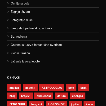
Omiljena boja
Zagrljaj života
Fotografije duše
Feng shui partnerskog odnosa
Sat rodjenja
Grupno iskustvo fantastične svetlosti
Zločin i kazna
Jačanje izvora lepote
OZNAKE
analiza
aspekti
ASTROLOGIJA
boje
brak
broj
brojevi
budućnost
datum
energija
FENG SHUI
feng šui
HOROSKOP
jupiter
karte