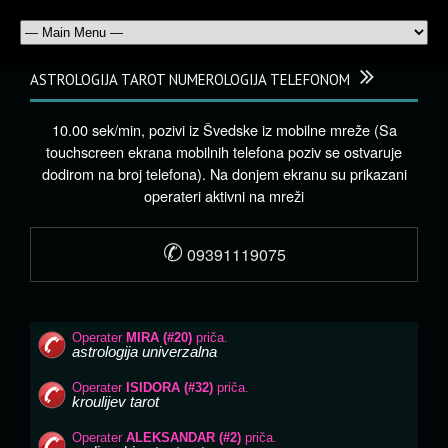
ASTROLOGIJA TAROT NUMEROLOGIJA TELEFONOM
10.00 sek/min, pozivi iz Švedske iz mobilne mreže (Sa
touchscreen ekrana mobilnih telefona poziv se ostvaruje
dodirom na broj telefona). Na donjem ekranu su prikazani
operateri aktivni na mreži
✆
09391119075