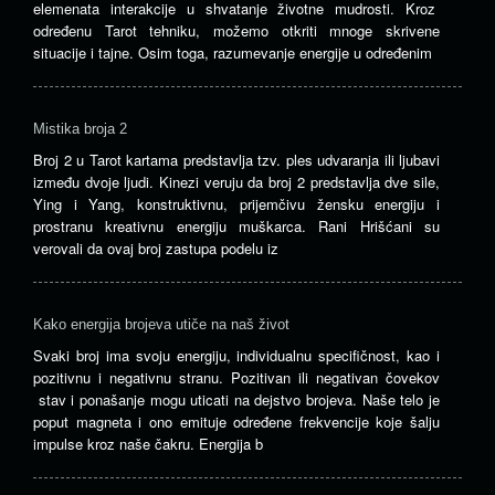
elemenata interakcije u shvatanje životne mudrosti. Kroz
određenu Tarot tehniku, možemo otkriti mnoge skrivene
situacije i tajne. Osim toga, razumevanje energije u određenim
Mistika broja 2
Broj 2 u Tarot kartama predstavlja tzv. ples udvaranja ili ljubavi
između dvoje ljudi. Kinezi veruju da broj 2 predstavlja dve sile,
Ying i Yang, konstruktivnu, prijemčivu žensku energiju i
prostranu kreativnu energiju muškarca. Rani Hrišćani su
verovali da ovaj broj zastupa podelu iz
Kako energija brojeva utiče na naš život
Svaki broj ima svoju energiju, individualnu specifičnost, kao i
pozitivnu i negativnu stranu. Pozitivan ili negativan čovekov
stav i ponašanje mogu uticati na dejstvo brojeva. Naše telo je
poput magneta i ono emituje određene frekvencije koje šalju
impulse kroz naše čakru. Energija b