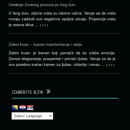
Uređenje životnog prostora po feng šuiu
U feng šuiu, ulazna vrata su veoma važna. Veruje se da vrata
moraju zadržati sve negativne spoljne uticaje. Proporcija vrata
je veoma bitna.…
>>>>
Zeleni kvarc – kamen transformacije i obilja
Zeleni kvarc je kamen koji pomaže da se izleče emocije.
Donosi blagostanje, prosperitet i privlači ljubav. Veruje se da je
ovo posebno srećan kamen za ljubav, zdravlje i novac.…
>>>>
IZABERITE JEZIK