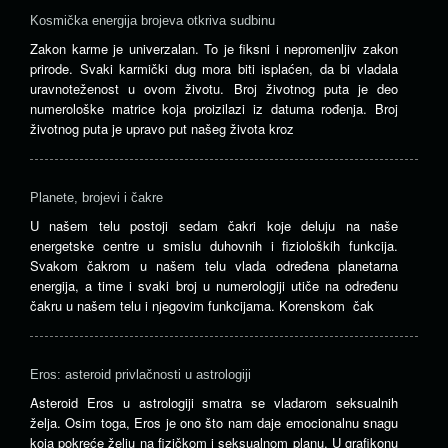
Kosmička energija brojeva otkriva sudbinu
Zakon karme je univerzalan. To je fiksni i nepromenljiv zakon
prirode. Svaki karmički dug mora biti isplaćen, da bi vladala
uravnoteženost u ovom životu. Broj životnog puta je deo
numerološke matrice koja proizilazi iz datuma rođenja. Broj
životnog puta je upravo put našeg života kroz
Planete, brojevi i čakre
U našem telu postoji sedam čakri koje deluju na naše
energetske centre u smislu duhovnih i fizioloških funkcija.
Svakom čakrom u našem telu vlada određena planetarna
energija, a time i svaki broj u numerologiji utiče na određenu
čakru u našem telu i njegovim funkcijama. Korenskom čak
Eros: asteroid privlačnosti u astrologiji
Asteroid Eros u astrologiji smatra se vladarom seksualnih
želja. Osim toga, Eros je ono što nam daje emocionalnu snagu
koja pokreće želju na fizičkom i seksualnom planu. U grafikonu