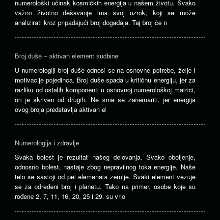
numerološki učinak kosmičkih energija u našem životu. Svako
važno životno dešavanje ima svoj uzrok, koji se može
analizirati kroz pripadajući broj događaja. Taj broj će n
Broj duše – aktivan element sudbine
U numerologiji broj duše odnosi se na osnovne potrebe, želje i
motivacije pojedinca. Broj duše spada u kritičnu energiju, jer za
razliku od ostalih komponenti u osnovnoj numerološkoj matrici,
on je skriven od drugih. Ne sme se zanemariti, jer energija
ovog broja predstavlja aktivan el
Numerologija i zdravlje
Svaka bolest je rezultat našeg delovanja. Svako oboljenje,
odnosno bolest, nastaje zbog nepravilnog toka energije. Naše
telo se sastoji od pet elemenata zemlje. Svaki element vezuje
se za određeni broj i planetu. Tako na primer, osobe koje su
rođene 2, 7, 11, 16, 20, 25 i 29. su vrlo