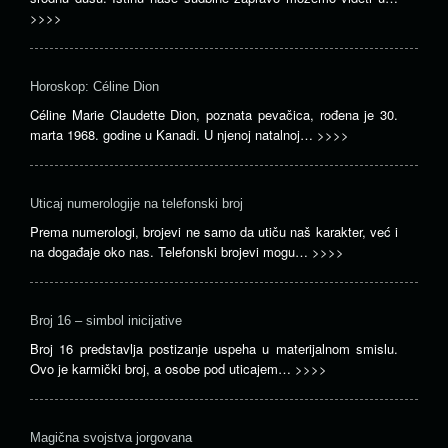
>>>>
Horoskop: Céline Dion
Céline Marie Claudette Dion, poznata pevačica, rođena je 30.
marta 1968. godine u Kanadi. U njenoj natalnoj…
>>>>
Uticaj numerologije na telefonski broj
Prema numerologi, brojevi ne samo da utiču naš karakter, već i
na događaje oko nas. Telefonski brojevi mogu…
>>>>
Broj 16 – simbol inicijative
Broj 16 predstavlja postizanje uspeha u materijalnom smislu.
Ovo je karmički broj, a osobe pod uticajem…
>>>>
Magična svojstva jorgovana