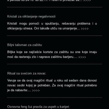
Kristali za otklanjanje negativnosti
Kristali mogu pomoći u opuštanju, rešavanju problema i u
otklanjanju stresa. Oni takođe utiču na umanjenje…
>>>>
Biljni talisman za zaštitu
Biljke koje se najčešće koriste za zaštitu su one koje imaju
moć da rasteraju zlo i naprave zaštitnu barijeru.…
>>>>
Ritual sa svećom za novac
Veruje se da ovaj magični ritual u roku od sedam dana donosi
novac osobi kojoj je potreban. Za ovaj magični ritual potrebno
je da nabavite:…
>>>>
Osnovna feng šui pravila za uspeh u karijeri