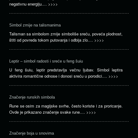
negativnu energiju.…
>>>>
Simbol zmije na talismanima
Talisman sa simbolom zmije simboliše sreću, poveća plodnost,
štiti od povreda tokom putovanja i odbija zlo.…
>>>>
Leptir – simbol radosti i sreće u feng šuiu
U feng šuiu, leptir predstavlja večnu ljubav. Simbol leptira
aktivira romantične odnose i donosi sreću u porodici.…
>>>>
Značenje runskih simbola
Rune se osim za magijske svrhe, često koriste i za proricanje.
Ovde je prikazano značenje svake rune.…
>>>>
Značenje boja u snovima