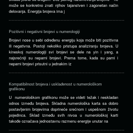
može se konkretno znati njihov tajanstven i zagonetan način
delovanja. Energija brojeva ima j
Pozitivni i negativni brojevi u numerologiji
Brojevi nose u sebi određenu energiju koja može biti pozitivna
ili negativna. Postoji nekoliko pristupa analiziranju brojeva. U
kineskoj numerologiji svi brojevi se dele na yin i yang, a
najsrećniji su neparni brojevi. Prema tome, kada su parni i
neparni brojevi prisutni u jednakim iz
Kompatibilnost brojeva i usklađenost u numerološkom
grafikonu
U numerološkom grafikonu može se videti težak i neskladan
odnos između brojeva. Skladna numerološka karta sa dobro
postavljenim brojevima doprineće srećnom i uspešnom životu
pojedinca. Sklad između svih nivoa u numerološkoj karti
takođe označava jednostavnu razmenu energije unutar na