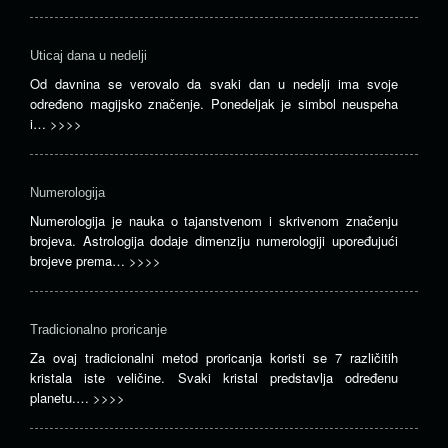
Uticaj dana u nedelji
Od davnina se verovalo da svaki dan u nedelji ima svoje
određeno magijsko značenje. Ponedeljak je simbol neuspeha
i…
>>>>
Numerologija
Numerologija je nauka o tajanstvenom i skrivenom značenju
brojeva. Astrologija dodaje dimenziju numerologiji upoređujući
brojeve prema…
>>>>
Tradicionalno proricanje
Za ovaj tradicionalni metod proricanja koristi se 7 različitih
kristala iste veličine. Svaki kristal predstavlja određenu
planetu.…
>>>>