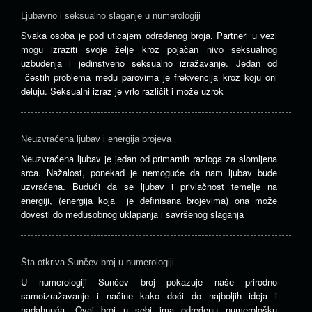
Ljubavno i seksualno slaganje u numerologiji
Svaka osoba je pod uticajem određenog broja. Partneri u vezi
mogu izraziti svoje želje kroz pojačan nivo seksualnog
uzbuđenja i jedinstveno seksualno izražavanje. Jedan od
čestih problema među parovima je frekvencija kroz koju oni
deluju. Seksualni izraz je vrlo različit i može uzrok
Neuzvraćena ljubav i energija brojeva
Neuzvraćena ljubav je jedan od primarnih razloga za slomljena
srca. Nažalost, ponekad je nemoguće da nam ljubav bude
uzvraćena. Budući da se ljubav i privlačnost temelje na
energiji, (energija koja je definisana brojevima) ona može
dovesti do međusobnog uklapanja i savršenog slaganja
Šta otkriva Sunčev broj u numerologiji
U numerologiji Sunčev broj pokazuje naše prirodno
samoizražavanje i načine kako doći do najboljih ideja i
nadahnuća. Ovaj broj u sebi ima određenu numerološku