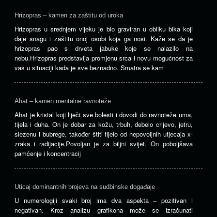
Hrizopras – kamen za zaštitu od uroka
Hrizopras u srednjem vijeku je bio graviran u obliku bika koji
daje snagu i zaštitu onoj osobi koja ga nosi. Kaže se da je
hrizopras pao s drveta jabuke koje se nalazilo na
nebu.Hrizopras predstavlja promjenu srca i novu mogućnost za
vas u situaciji kada je sve beznadno. Smatra se kam
Ahat – kamen mentalne ravnoteže
Ahat je kristal koji liječi sve bolesti i dovodi do ravnoteže uma,
tijela i duha. On je dobar za kožu, trbuh, debelo crijevo, jetru,
slezenu i bubrege, također štiti tijelo od nepovoljnih utjecaja x-
zraka i radijacije.Povoljan je za biljni svijet. On poboljšava
pamćenje i koncentracij
Uticaj dominantnih brojeva na sudbinske događaje
U numerologiji svaki broj ima dva aspekta – pozitivan i
negativan. Kroz analizu grafikona može se izračunati