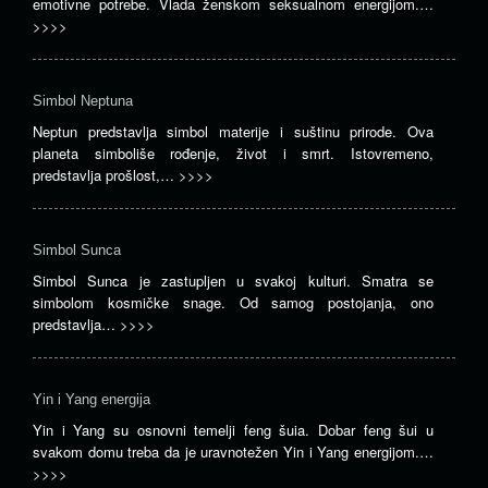
emotivne potrebe. Vlada ženskom seksualnom energijom.…
>>>>
Simbol Neptuna
Neptun predstavlja simbol materije i suštinu prirode. Ova
planeta simboliše rođenje, život i smrt. Istovremeno,
predstavlja prošlost,…
>>>>
Simbol Sunca
Simbol Sunca je zastupljen u svakoj kulturi. Smatra se
simbolom kosmičke snage. Od samog postojanja, ono
predstavlja…
>>>>
Yin i Yang energija
Yin i Yang su osnovni temelji feng šuia. Dobar feng šui u
svakom domu treba da je uravnotežen Yin i Yang energijom.…
>>>>