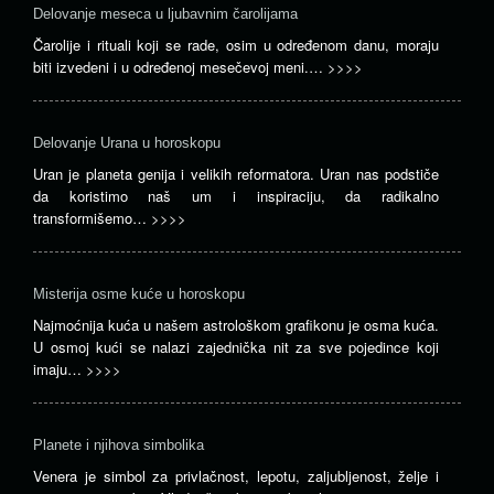
Delovanje meseca u ljubavnim čarolijama
Čarolije i rituali koji se rade, osim u određenom danu, moraju
biti izvedeni i u određenoj mesečevoj meni.…
>>>>
Delovanje Urana u horoskopu
Uran je planeta genija i velikih reformatora. Uran nas podstiče
da koristimo naš um i inspiraciju, da radikalno
transformišemo…
>>>>
Misterija osme kuće u horoskopu
Najmoćnija kuća u našem astrološkom grafikonu je osma kuća.
U osmoj kući se nalazi zajednička nit za sve pojedince koji
imaju…
>>>>
Planete i njihova simbolika
Venera je simbol za privlačnost, lepotu, zaljubljenost, želje i