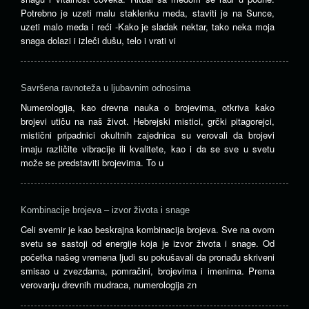
Potrebno je uzeti malu staklenku meda, staviti je na Sunce,
uzeti malo meda i reći -Kako je sladak nektar, tako neka moja
snaga dolazi i izleči dušu, telo i vrati vi
Savršena ravnoteža u ljubavnim odnosima
Numerologija, kao drevna nauka o brojevima, otkriva kako
brojevi utiču na naš život. Hebrejski mistici, grčki pitagorejci,
mistični pripadnici okultnih zajednica su verovali da brojevi
imaju različite vibracije ili kvalitete, kao i da se sve u svetu
može se predstaviti brojevima. To u
Kombinacije brojeva – izvor života i snage
Celi svemir je kao beskrajna kombinacija brojeva. Sve na ovom
svetu se sastoji od energije koja je izvor života i snage. Od
početka našeg vremena ljudi su pokušavali da pronađu skriveni
smisao u zvezdama, pomračini, brojevima i imenima. Prema
verovanju drevnih mudraca, numerologija zn