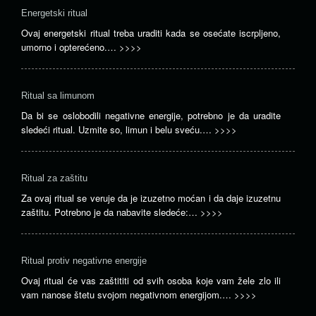
Energetski ritual
Ovaj energetski ritual treba uraditi kada se osećate iscrpljeno,
umorno i opterećeno.…
>>>>
Ritual sa limunom
Da bi se oslobodili negativne energije, potrebno je da uradite
sledeći ritual. Uzmite so, limun i belu sveću.…
>>>>
Ritual za zaštitu
Za ovaj ritual se veruje da je izuzetno moćan i da daje izuzetnu
zaštitu. Potrebno je da nabavite sledeće:…
>>>>
Ritual protiv negativne energije
Ovaj ritual će vas zaštititi od svih osoba koje vam žele zlo ili
vam nanose štetu svojom negativnom energijom.…
>>>>