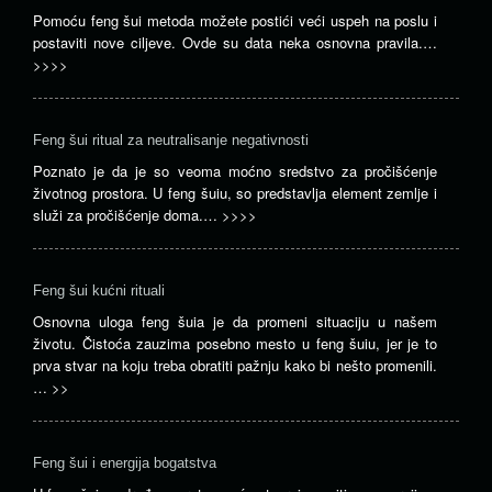
Pomoću feng šui metoda možete postići veći uspeh na poslu i
postaviti nove ciljeve. Ovde su data neka osnovna pravila.…
>>>>
Feng šui ritual za neutralisanje negativnosti
Poznato je da je so veoma moćno sredstvo za pročišćenje
životnog prostora. U feng šuiu, so predstavlja element zemlje i
služi za pročišćenje doma.…
>>>>
Feng šui kućni rituali
Osnovna uloga feng šuia je da promeni situaciju u našem
životu. Čistoća zauzima posebno mesto u feng šuiu, jer je to
prva stvar na koju treba obratiti pažnju kako bi nešto promenili.
…
>>
Feng šui i energija bogatstva