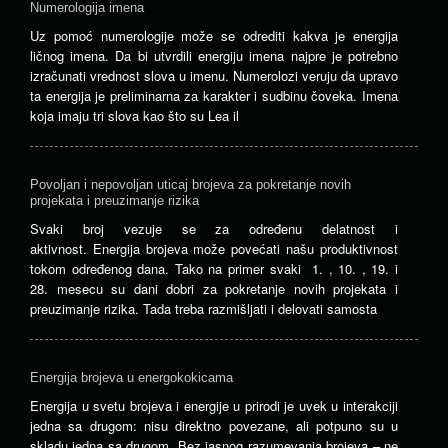
Numerologija imena
Uz pomoć numerologije može se odrediti kakva je energija
ličnog imena. Da bi utvrdili energiju imena najpre je potrebno
izračunati vrednost slova u imenu. Numerolozi veruju da upravo
ta energija je preliminarna za karakter i sudbinu čoveka. Imena
koja imaju tri slova kao što su Lea il
Povoljan i nepovoljan uticaj brojeva za pokretanje novih
projekata i preuzimanje rizika
Svaki broj vezuje se za određenu delatnost i
aktivnost. Energija brojeva može povećati našu produktivnost
tokom određenog dana. Tako na primer svaki 1. , 10. , 19. i
28. mesecu su dani dobri za pokretanje novih projekata i
preuzimanje rizika. Tada treba razmišljati i delovati samosta
Energija brojeva u energokokicama
Energija u svetu brojeva i energije u prirodi je uvek u interakciji
jedna sa drugom: nisu direktno povezane, ali potpuno su u
skladu jedna sa drugom. Bez jasnog razumevanja brojeva – ne