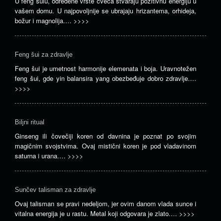
U feng šuiu, određene vrste cveća stvaraju pozitivnu energiju u
vašem domu. U najpovoljnije se ubrajaju hrizantema, orhideja,
božur i magnolija.…
>>>>
Feng šui za zdravlje
Feng šui je umetnost harmonije elemenata i boja. Uravnotežen
feng šui, gde yin balansira yang obezbeđuje dobro zdravlje.…
>>>>
Biljni ritual
Ginseng ili čovečiji koren od davnina je poznat po svojim
magičnim svojstvima. Ovaj mistični koren je pod vladavinom
saturna i urana.…
>>>>
Sunčev talisman za zdravlje
Ovaj talisman se pravi nedeljom, jer ovim danom vlada sunce i
vitalna energija je u rastu. Metal koji odgovara je zlato.…
>>>>