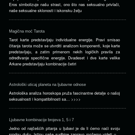
Eros simbolizuje našu strast, ono što nas seksualno privlači,
naše seksualne sklonosti i iskonsku želju
Magična moć Tarota
Tarot karte predstavljaju individualne energije. Pravi smisao
čitanja tarota može se utvrditi analizom komponenti, koje karte
predstavljaju, a zatim primenom nekih logičkih pravila za
određivanje specifične energije. Dvadeset i dve karte velike
Arkane predstavljaju kombinacije četiri
Astrološki uticaj planeta na ljubavne odnose
Astrološka analiza horoskopa pruža fascinantne detalje o našoj
seksualnosti i kompatibilnosti sa…
>>>>
Ljubavne kombinacije brojeva 1, 5 i 7
Jedno od najčešćih pitanja u ljubavi je da li ćemo naći svoju
srodnu dušu. Istinu naše sudbine zapravo možemo videti u…