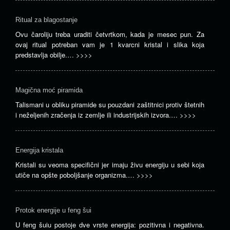
Ritual za blagostanje
Ovu čaroliju treba uraditi četvrtkom, kada je mesec pun. Za
ovaj ritual potreban vam je 1 kvarcni kristal i slika koja
predstavlja obilje.…
>>>>
Magična moć piramida
Talismani u obliku piramide su pouzdani zaštitnici protiv štetnih
i neželjenih zračenja iz zemlje ili industrijskih izvora.…
>>>>
Energija kristala
Kristali su veoma specifični jer imaju živu energiju u sebi koja
utiče na opšte poboljšanje organizma.…
>>>>
Protok energije u feng šui
U feng šuiu postoje dve vrste energija: pozitivna i negativna.