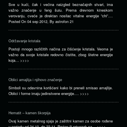
Sve u kući, čak i većina naizgled beznačajnih stvari, ima
važno značenje u feng šuiu. Prema drevnom kineskom
verovanju, cveće je direktan nosilac vitalne energije ”chi”.…
Posted On
04 sep 2012
,
By
astrofon 21
Održavanje kristala
Postoji mnogo različitih načina za čišćenje kristala. Veoma je
važno da svoje kristale redovno čistite, zbog štetne energije
koja…
>>>>
Oblici amajlija i njihovo značenje
Simboli su odavnina korišćeni kako bi preneli smisao amajlije.
Oblici i forme imaju jedinstvene energije.…
>>>>
Hematit – kamen škorpija
Ovaj kamen metalnog sjaja je zaštitni kamen za osobe rođene
u periodu od 24.10. do 22.11. Prsten ili privezak sa…
>>>>