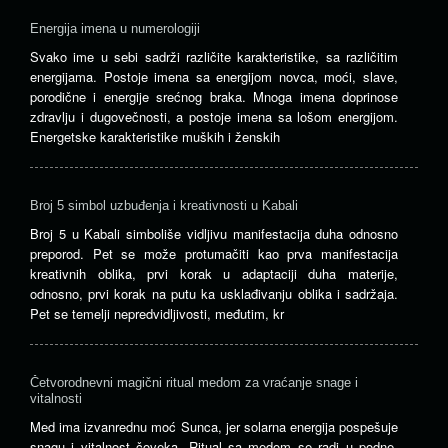
Energija imena u numerologiji
Svako ime u sebi sadrži različite karakteristike, sa različitim
energijama. Postoje imena sa energijom novca, moći, slave,
porodične i energije srećnog braka. Mnoga imena doprinose
zdravlju i dugovečnosti, a postoje imena sa lošom energijom.
Energetske karakteristike muških i ženskih
Broj 5 simbol uzbuđenja i kreativnosti u Kabali
Broj 5 u Kabali simboliše vidljivu manifestacija duha odnosno
preporod. Pet se može protumačiti kao prva manifestacija
kreativnih oblika, prvi korak u adaptaciji duha materije,
odnosno, prvi korak na putu ka usklađivanju oblika i sadržaja.
Pet se temelji nepredvidljivosti, međutim, kr
Četvorodnevni magični ritual medom za vraćanje snage i
vitalnosti
Med ima izvanrednu moć Sunca, jer solarna energija pospešuje
snagu i vitalnost čoveka. Ritual sa medom se radi u podne.