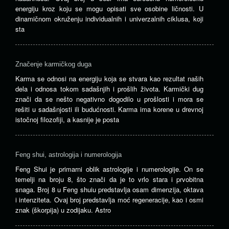
energiju kroz koju se mogu opisati sve osobine ličnosti. U
dinamičnom okruženju individualnih i univerzalnih ciklusa, koji
sta
Značenje karmičkog duga
Karma se odnosi na energiju koja se stvara kao rezultat naših
dela i odnosa tokom sadašnjih i prošlih života. Karmički dug
znači da se nešto negativno dogodilo u prošlosti i mora se
rešiti u sadašnjosti ili budućnosti. Karma ima korene u drevnoj
istočnoj filozofiji, a kasnije je posta
Feng shui, astrologija i numerologija
Feng Shui je primarni oblik astrologije i numerologije. On se
temelji na broju 8, što znači da je to vrlo stara i prvobitna
snaga. Broj 8 u Feng shuiu predstavlja osam dimenzija, oktava
i intenziteta. Ovaj broj predstavlja moć regeneracije, kao i osmi
znak (škorpija) u zodijaku. Astro