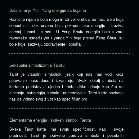
Balansiranje Yin i Yang energije sa bojama
Različite nijanse boja mogu imati veliki uticaj na nas. Bela boja
donosi mir, dok crvena boja pokreće jaku energiju i izaziva
osećaj ljubavi i strasti. U Feng Shuiu energija boja stvara
ravnoteže između yin i yanga.Yin boje prema Feng Shuiu su
boje koje izazivaju ozdravljenje i opušta
Seksualni simbolizam u Tarotu
Tarot je vizualni simbolički jezik koji nas nas vodi kroz
putovanje naše duše i izvan nje. Svaki detalj simbola na
kartama predstavlja ujedno i metafizičke uticaje kao što su
alhemija, astrologija, kabala i numerologija. Tarot karte pozivaju
nas da vidimo svoj život kao specifičan pro
Elementarna energija i skriveni simboli Tarota
Svaka Tarot karta ima svoju specifičnost, kao i svoje
prednosti. Tarot je skriveno carstvo simbola i posebnih