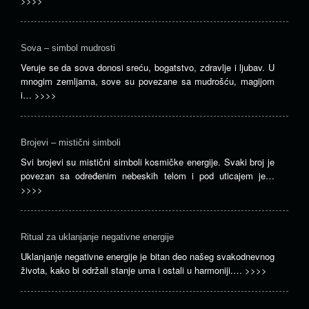
>>>>
Sova – simbol mudrosti
Veruje se da sova donosi sreću, bogatstvo, zdravlje i ljubav. U
mnogim zemljama, sove su povezane sa mudrošću, magijom
i…
>>>>
Brojevi – mistični simboli
Svi brojevi su mistični simboli kosmičke energije. Svaki broj je
povezan sa određenim nebeskih telom i pod uticajem je…
>>>>
Ritual za uklanjanje negativne energije
Uklanjanje negativne energije je bitan deo našeg svakodnevnog
života, kako bi održali stanje uma i ostali u harmoniji.…
>>>>