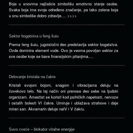
Boje u snovima najčešće simbolišu emotivno stanje osobe.
Svaka boja ima svoje određeno značenje, pa tako zelena boja
u snu simboliše dobro zdravlje.…
>>>>
Sektor bogatstva u feng šuiu
Prema feng šuiu, jugoistočni deo predstavlja sektor bogatstva.
Ovde dominira element vode. Ovo je veoma povoljan sektor za
sve osobe koje se bave finansijskim pitanjima.…
Delovanje kristala na čakre
Kristali svojom bojom, snagom i vibracijama deluju na
čovekovo telo. Na taj način oni prenose deo sebe na ljudski
organizam. Amestist se koristi kod psihičkih napetosti, nervoze
i ostalih bolesti VI čakre. Umiruje i ublažava strahove i daje
miran san. Akvamarin deluje naIV i V čakru.
Suvo cveće – blokator vitalne energije