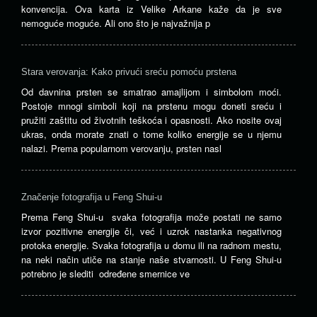
konvencija. Ova karta iz Velike Arkane kaže da je sve
nemoguće moguće. Ali ono što je najvažnija p
Stara verovanja: Kako privući sreću pomoću prstena
Od davnina prsten se smatrao amajlijom i simbolom moći.
Postoje mnogi simboli koji na prstenu mogu doneti sreću i
pružiti zaštitu od životnih teškoća i opasnosti. Ako nosite ovaj
ukras, onda morate znati o tome koliko energije se u njemu
nalazi. Prema popularnom verovanju, prsten nasl
Značenje fotografija u Feng Shui-u
Prema Feng Shui-u svaka fotografija može postati ne samo
izvor pozitivne energije či, već i uzrok nastanka negativnog
protoka energije. Svaka fotografija u domu ili na radnom mestu,
na neki način utiče na stanje naše stvarnosti. U Feng Shui-u
potrebno je slediti određene smernice ve