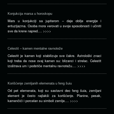
Konjukcija marsa u horoskopu
Mars u konjukciji sa jupiterom – daje obilje energije i
entuzijazma. Osoba mora verovati u svoje sposobnosti i učiniti
sve da krene napred.…
>>>>
Celestit – kamen mentalne ravnoteže
Celestit je kamen koji stabilizuje sve čakre. Astrološki znaci
koji treba da nose ovaj kamen su: blizanci i strelac. Celestit
izoštrava um i podstiče mentalnu ravnotežu.…
>>>>
Korišćenje zemljanih elemenata u feng šuiu
Od pet elemenata, koji su sastavni deo feng šuia, zemljani
element je često najlakši za korišćenje. Planine, pesak,
kamenčići i porcelan su simboli zemlje.…
>>>>