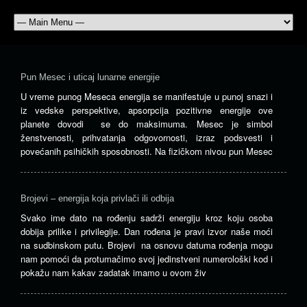
Pun Mesec i uticaj lunarne energije
U vreme punog Meseca energija se manifestuje u punoj snazi i
iz vedske perspektive, apsorpcija pozitivne energije ove
planete dovodi se do maksimuma. Mesec je simbol
ženstvenosti, prihvatanja odgovornosti, izraz podsvesti i
povećanih psihičkih sposobnosti. Na fizičkom nivou pun Mesec
Brojevi – energija koja privlači ili odbija
Svako ime dato na rođenju sadrži energiju kroz koju osoba
dobija prilike i privilegije. Dan rođena je pravi izvor naše moći
na sudbinskom putu. Brojevi na osnovu datuma rođenja mogu
nam pomoći da protumačimo svoj jedinstveni numerološki kod i
pokažu nam kakav zadatak imamo u ovom živ