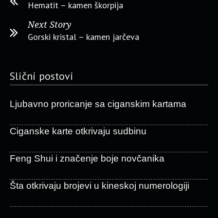
Hematit – kamen škorpija
Next Story
Gorski kristal – kamen jarčeva
Slični postovi
Ljubavno proricanje sa ciganskim kartama
Ciganske karte otkrivaju sudbinu
Feng Shui i značenje boje novčanika
Šta otkrivaju brojevi u kineskoj numerologiji