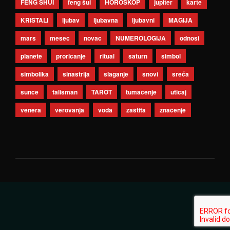
FENG SHUI
feng šui
HOROSKOP
jupiter
karte
KRISTALI
ljubav
ljubavna
ljubavni
MAGIJA
mars
mesec
novac
NUMEROLOGIJA
odnosi
planete
proricanje
ritual
saturn
simbol
simbolika
sinastrija
slaganje
snovi
sreća
sunce
talisman
TAROT
tumačenje
uticaj
venera
verovanja
voda
zaštita
značenje