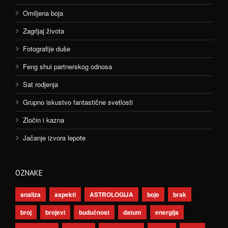
Omiljena boja
Zagrljaj života
Fotografije duše
Feng shui partnerskog odnosa
Sat rodjenja
Grupno iskustvo fantastične svetlosti
Zločin i kazna
Jačanje izvora lepote
OZNAKE
analiza
aspekti
ASTROLOGIJA
boje
brak
broj
brojevi
budućnost
datum
energija