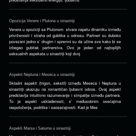
Opozicija Venere i Plutona u sinastriji
Venera u opoziciji sa Plutonom stvara napetu dinamiku između
privrženosti i straha od gubitka u odnosu. Partneri su duboko
povezani jedno s’ drugim i spremni su da učine sve kako bi se
izbegao gubitak partnerstva. Ovo je jedan od najtoplijih
seksualnih aspekata u sinastriji koji dvoj
Aspekti Neptuna i Meseca u sinastriji
Skladni aspekti (trigon, sekstil) između Meseca i Neptuna u
sinastriji ukazuju na romantičan ljubavni odnos. Ovaj aspekt
predstavlja intuitivno razumevanje i simpatije između partnera.
To je aspekt usklađenosti, s’ međusobnim osećajima
raspoloženja, podrške i saosećajnosti. Kad je Mes
Aspekti Marsa i Saturna u sinastriji