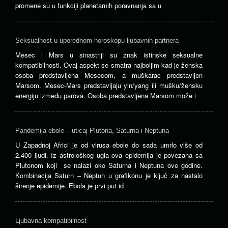
promene su u funkciji planetarnih poravnanja sa u
Seksualnost u uporednom horoskopu ljubavnih partnera
Mesec i Mars u sinastriji su znak istinske seksualne
kompatibilnosti. Ovaj aspekt se smatra najboljim kad je ženska
osoba predstavljena Mesecom, a muškarac predstavljen
Marsom. Mesec-Mars predstavljaju yin/yang ili mušku/žensku
energiju između parova. Osoba predstavljena Marsom može i
Pandemija ebole – uticaj Plutona, Saturna i Neptuna
U Zapadnoj Africi je od virusa ebole do sada umrlo više od
2.400 ljudi. Iz astrološkog ugla ova epidemija je povezana sa
Plutonom koji se nalazi oko Saturna i Neptuna ove godine.
Kombinacija Saturn – Neptun u grafikonu je ključ za nastalo
širenje epidemije. Ebola je prvi put id
Ljubavna kompatibilnost