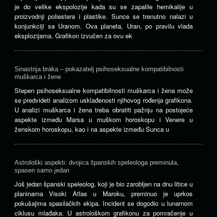
je do velike ekspolozije kada su se zapalile hemikalije u
proizvodnji poliestera i plastike. Sunce se trenutno nalazi u
konjunkciji sa Uranom. Ova planeta, Uran, po pravilu vlada
eksplozijama. Grafikon izvučen za ovu ek
Sinastrija braka – pokazatelj psihoseksualne kompatibilnosti
muškarca i žene
Stepen psihoseksualne kompatibilnosti muškarca i žena može
se predvideti analizom usklađenosti njihovog rođenja grafikona.
U analizi muškarca i žena treba obratiti pažnju na postojeće
aspekte između Marsa u muškom horoskopu i Venere u
ženskom horoskopu, kao i na aspekte između Sunca u
Astrološki aspekti: dvojica španskih speleologa preminula,
spasen samo jedan
Još jedan španski speleolog, koji je bio zarobljen na dnu litice u
planinama Visoki Atlas u Maroku, preminuo je uprkos
pokušajima spasilačkih ekipa. Incident se dogodio u lunarnom
ciklusu mlađaka. U astrološkom grafikonu za pomračenje u