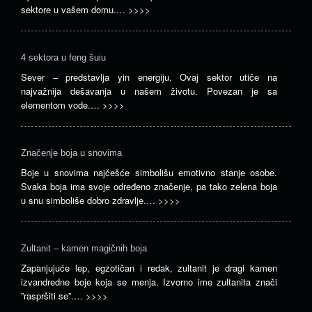
sektore u vašem domu.…
>>>>
4 sektora u feng šuiu
Sever – predstavlja yin energiju. Ovaj sektor utiče na
najvažnija dešavanja u našem životu. Povezan je sa
elementom vode.…
>>>>
Značenje boja u snovima
Boje u snovima najčešće simbolišu emotivno stanje osobe.
Svaka boja ima svoje određeno značenje, pa tako zelena boja
u snu simboliše dobro zdravlje.…
>>>>
Zultanit – kamen magičnih boja
Zapanjujuće lep, egzotičan i redak, zultanit je dragi kamen
izvandredne boje koja se menja. Izvorno ime zultanita znači
”raspršiti se”.…
>>>>