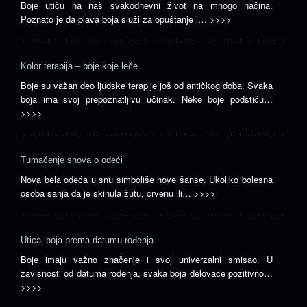
Boje utiču na naš svakodnevni život na mnogo načina.
Poznato je da plava boja služi za opuštanje i…
>>>>
Kolor terapija – boje koje leče
Boje su važan deo ljudske terapije još od antičkog doba. Svaka
boja ima svoj prepoznatljivu učinak. Neke boje podstiču…
>>>>
Tumačenje snova o odeći
Nova bela odeća u snu simboliše nove šanse. Ukoliko bolesna
osoba sanja da je skinula žutu, crvenu ili…
>>>>
Uticaj boja prema datumu rođenja
Boje imaju važno značenje i svoj univerzalni smisao. U
zavisnosti od datuma rođenja, svaka boja delovaće pozitivno…
>>>>