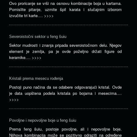
Ovo proricanje se vrši na osnovu kombinacije boja u kartama.
Pomislite pitanje, uzmite špil karata i slučajnim izborom
izvučite tri karte.…
>>>>
Severoistočni sektor u feng šuiu
Sektor mudrosti i znanja pripada severoistočnom delu. Njegov
element je zemlja, pa je ovde poželjno držati figure od
keramike.…
>>>>
Kristali prema mesecu rođenja
Postoji puno načina da se odabere odgovarajući kristal. Ovde
je data uopštena podela kristala po bojama i mesecima.…
>>>>
Povoljne i nepovoljne boje u feng šuiu
Prema feng šuiu, postoje povoljne, ali i nepovoljne boje.
Njihova kombinacija može se pozitivno odraziti na određene