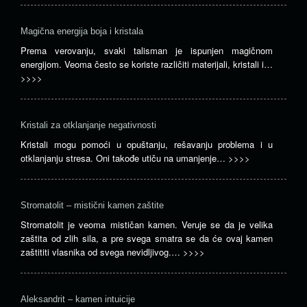
Magična energija boja i kristala
Prema verovanju, svaki talisman je ispunjen magičnom
energijom. Veoma često se koriste različiti materijali, kristali i…
>>>>
Kristali za otklanjanje negativnosti
Kristali mogu pomoći u opuštanju, rešavanju problema i u
otklanjanju stresa. Oni takođe utiču na umanjenje…
>>>>
Stromatolit – mistični kamen zaštite
Stromatolit je veoma mističan kamen. Veruje se da je velika
zaštita od zlih sila, a pre svega smatra se da će ovaj kamen
zaštititi vlasnika od svega nevidljivog.…
>>>>
Aleksandrit – kamen intuicije