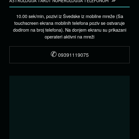
ASTROLOGIJA TAROT NUMEROLOGIJA TELEFONOM
10.00 sek/min, pozivi iz Švedske iz mobilne mreže (Sa
touchscreen ekrana mobilnih telefona poziv se ostvaruje
dodirom na broj telefona). Na donjem ekranu su prikazani
operateri aktivni na mreži
✆
09391119075