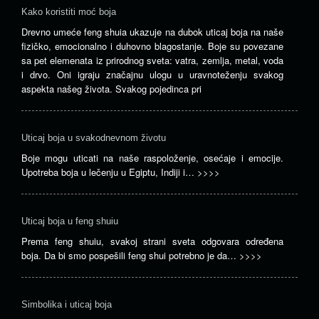
Kako koristiti moć boja
Drevno umeće feng shuia ukazuje na dubok uticaj boja na naše
fizičko, emocionalno i duhovno blagostanje. Boje su povezane
sa pet elemenata iz prirodnog sveta: vatra, zemlja, metal, voda
i drvo. Oni igraju značajnu ulogu u uravnoteženju svakog
aspekta našeg života. Svakog pojedinca pri
Uticaj boja u svakodnevnom životu
Boje mogu uticati na naše raspoloženje, osećaje i emocije.
Upotreba boja u lečenju u Egiptu, Indiji i…
>>>>
Uticaj boja u feng shuiu
Prema feng shuiu, svakoj strani sveta odgovara određena
boja. Da bi smo pospešili feng shui potrebno je da…
>>>>
Simbolika i uticaj boja