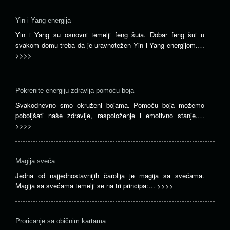
Yin i Yang energija
Yin i Yang su osnovni temelji feng šuia. Dobar feng šui u
svakom domu treba da je uravnotežen Yin i Yang energijom.…
>>>>
Pokrenite energiju zdravlja pomoću boja
Svakodnevno smo okruženi bojama. Pomoću boja možemo
poboljšati naše zdravlje, raspoloženje i emotivno stanje.…
>>>>
Magija sveća
Jedna od najjednostavnijih čarolija je magija sa svećama.
Magija sa svećama temelji se na tri principa:…
>>>>
Proricanje sa običnim kartama