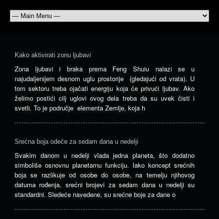
Kako aktivirati zonu ljubavi
Zona ljubavi i braka prema Feng Shuiu nalazi se u
najudaljenijem desnom uglu prostorije (gledajući od vrata). U
tom sektoru treba ojačati energiju koja će privući ljubav. Ako
želimo postići cilj uglovi ovog dela treba da su uvek čisti i
svetli. To je područje elementa Zemlje, koja h
Srećna boja odeće za sedam dana u nedelji
Svakim danom u nedelji vlada jedna planeta, što dodatno
simboliše osnovnu planetarnu funkciju. Iako koncept srećnih
boja se razlikuje od osobe do osobe, na temelju njihovog
datuma rođenja, srećni brojevi za sedam dana u nedelji su
standardni. Sledeće navedene, su srećne boje za dane o