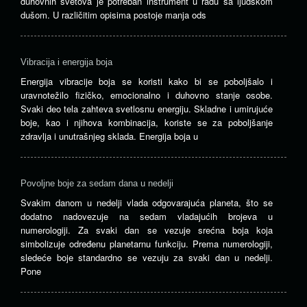
duhovnih svetova je potreban instrument u radu sa ljudskom
dušom. U različitim opisima postoje manja ods
Vibracija i energija boja
Energija vibracije boja se koristi kako bi se poboljšalo i
uravnotežilo fizičko, emocionalno i duhovno stanje osobe.
Svaki deo tela zahteva svetlosnu energiju. Skladne i umirujuće
boje, kao i njihova kombinacija, koriste se za poboljšanje
zdravlja i unutrašnjeg sklada. Energija boja u
Povoljne boje za sedam dana u nedelji
Svakim danom u nedelji vlada odgovarajuća planeta, što se
dodatno nadovezuje na sedam vladajućih brojeva u
numerologiji. Za svaki dan se vezuje srećna boja koja
simbolizuje određenu planetarnu funkciju. Prema numerologiji,
sledeće boje standardno se vezuju za svaki dan u nedelji.
Pone