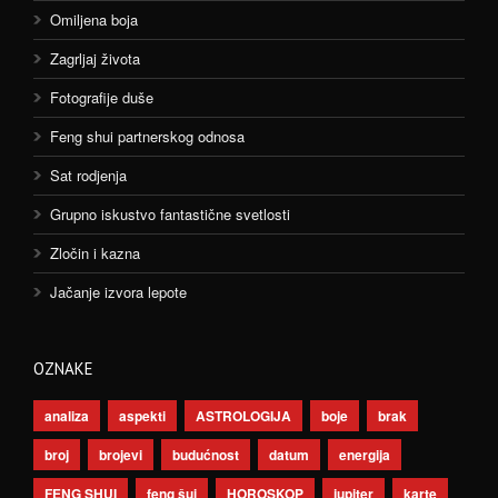
Omiljena boja
Zagrljaj života
Fotografije duše
Feng shui partnerskog odnosa
Sat rodjenja
Grupno iskustvo fantastične svetlosti
Zločin i kazna
Jačanje izvora lepote
OZNAKE
analiza
aspekti
ASTROLOGIJA
boje
brak
broj
brojevi
budućnost
datum
energija
FENG SHUI
feng šui
HOROSKOP
jupiter
karte