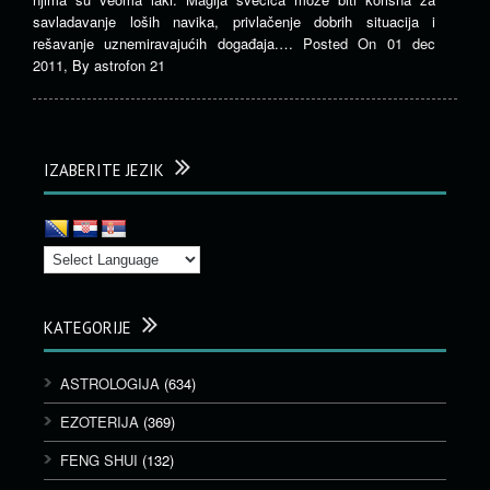
savladavanje loših navika, privlačenje dobrih situacija i
rešavanje uznemiravajućih događaja.…
Posted On
01 dec
2011
,
By
astrofon 21
IZABERITE JEZIK
KATEGORIJE
ASTROLOGIJA
(634)
EZOTERIJA
(369)
FENG SHUI
(132)