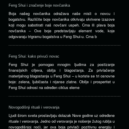
Feng Shui i značenje boje novčanika
Boja našeg novčanika odražava naše misli o novcu i
bogatstvu. Različite boje novčanika otkrivaju skrivene izazove
koji mogu sabotirati naš novčani uspeh. Crna ili plava boja
novčanika – Ove boje predstavljaju element vode, koje
odgovaraju trigramu bogatstva u Feng Shui-u. Crna b
Feng Shui: kako privući novac
Feng Shui je pomogao mnogim ljudima za postizanje
finansijskih ciljeva, obilja i blagostanja. Za privlačenje
materijalnog blagostanja u Feng Shui – u koriste se tri osnovne
boje: zelena, ljubičasta i nijanse zlatne. Obilje i prosperitet u
Feng Shui odnosi na određen ciklus eleme
Novogodišnji rituali i verovanja
Ljudi širom sveta proslavljaju dolazak Nove godine uz određene
rituale i verovanja. Jedno od verovanja je nošenje žutog rublja u
novogodišnjoj noći, jer ova boja privlači pozitivnu energiju i