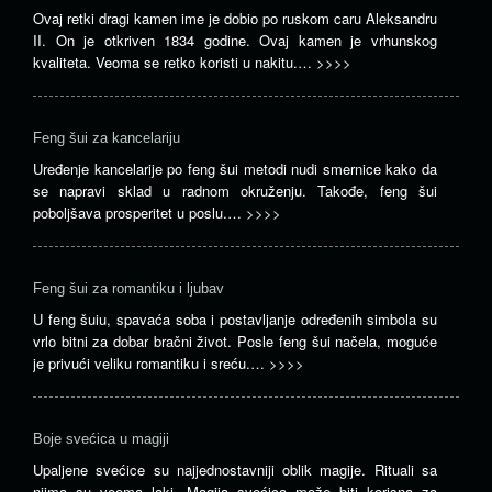
Ovaj retki dragi kamen ime je dobio po ruskom caru Aleksandru
II. On je otkriven 1834 godine. Ovaj kamen je vrhunskog
kvaliteta. Veoma se retko koristi u nakitu.…
>>>>
Feng šui za kancelariju
Uređenje kancelarije po feng šui metodi nudi smernice kako da
se napravi sklad u radnom okruženju. Takođe, feng šui
poboljšava prosperitet u poslu.…
>>>>
Feng šui za romantiku i ljubav
U feng šuiu, spavaća soba i postavljanje određenih simbola su
vrlo bitni za dobar bračni život. Posle feng šui načela, moguće
je privući veliku romantiku i sreću.…
>>>>
Boje svećica u magiji
Upaljene svećice su najjednostavniji oblik magije. Rituali sa
njima su veoma laki. Magija svećica može biti korisna za