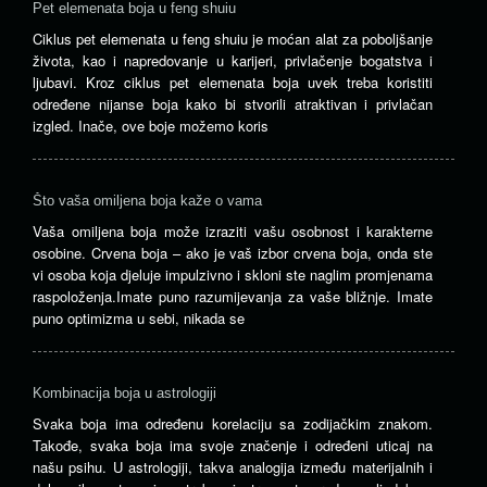
Pet elemenata boja u feng shuiu
Ciklus pet elemenata u feng shuiu je moćan alat za poboljšanje
života, kao i napredovanje u karijeri, privlačenje bogatstva i
ljubavi. Kroz ciklus pet elemenata boja uvek treba koristiti
određene nijanse boja kako bi stvorili atraktivan i privlačan
izgled. Inače, ove boje možemo koris
Što vaša omiljena boja kaže o vama
Vaša omiljena boja može izraziti vašu osobnost i karakterne
osobine. Crvena boja – ako je vaš izbor crvena boja, onda ste
vi osoba koja djeluje impulzivno i skloni ste naglim promjenama
raspoloženja.Imate puno razumijevanja za vaše bližnje. Imate
puno optimizma u sebi, nikada se
Kombinacija boja u astrologiji
Svaka boja ima određenu korelaciju sa zodijačkim znakom.
Takođe, svaka boja ima svoje značenje i određeni uticaj na
našu psihu. U astrologiji, takva analogija između materijalnih i