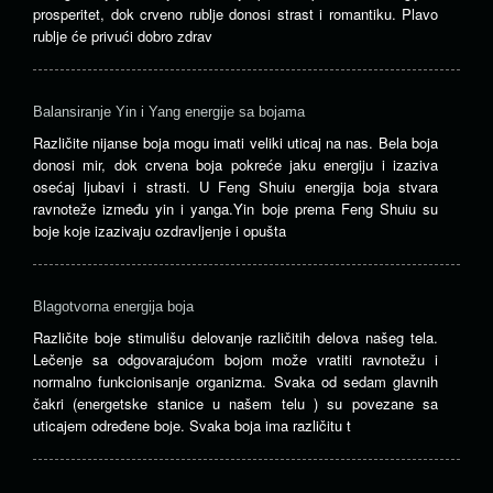
prosperitet, dok crveno rublje donosi strast i romantiku. Plavo
rublje će privući dobro zdrav
Balansiranje Yin i Yang energije sa bojama
Različite nijanse boja mogu imati veliki uticaj na nas. Bela boja
donosi mir, dok crvena boja pokreće jaku energiju i izaziva
osećaj ljubavi i strasti. U Feng Shuiu energija boja stvara
ravnoteže između yin i yanga.Yin boje prema Feng Shuiu su
boje koje izazivaju ozdravljenje i opušta
Blagotvorna energija boja
Različite boje stimulišu delovanje različitih delova našeg tela.
Lečenje sa odgovarajućom bojom može vratiti ravnotežu i
normalno funkcionisanje organizma. Svaka od sedam glavnih
čakri (energetske stanice u našem telu ) su povezane sa
uticajem određene boje. Svaka boja ima različitu t