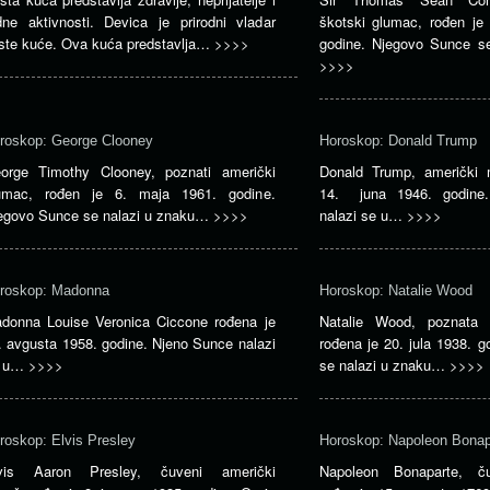
dne aktivnosti. Devica je prirodni vladar
škotski glumac, rođen je
ste kuće. Ova kuća predstavlja…
>>>>
godine. Njegovo Sunce s
>>>>
roskop: George Clooney
Horoskop: Donald Trump
orge Timothy Clooney, poznati američki
Donald Trump, američki mi
umac, rođen je 6. maja 1961. godine.
14. juna 1946. godine.
egovo Sunce se nalazi u znaku…
>>>>
nalazi se u…
>>>>
roskop: Madonna
Horoskop: Natalie Wood
donna Louise Veronica Ciccone rođena je
Natalie Wood, poznata 
. avgusta 1958. godine. Njeno Sunce nalazi
rođena je 20. jula 1938. 
e u…
>>>>
se nalazi u znaku…
>>>>
roskop: Elvis Presley
Horoskop: Napoleon Bonap
vis Aaron Presley, čuveni američki
Napoleon Bonaparte, ču