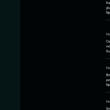
Ka
gl
Nj
Ho
Ca
ro
Su
Ho
Br
pe
Nj
Ho
Si