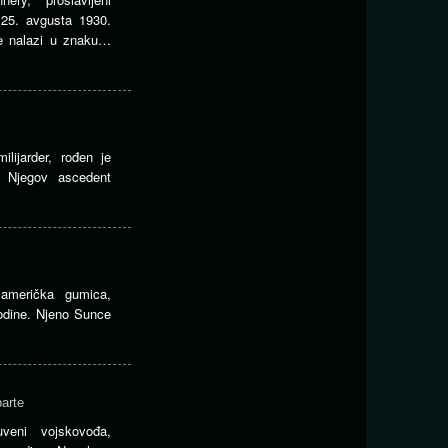
 25. avgusta 1930.
e nalazi u znaku…
lijarder, rođen je
 Njegov ascedent
američka gumica,
godine. Njeno Sunce
arte
veni vojskovođa,