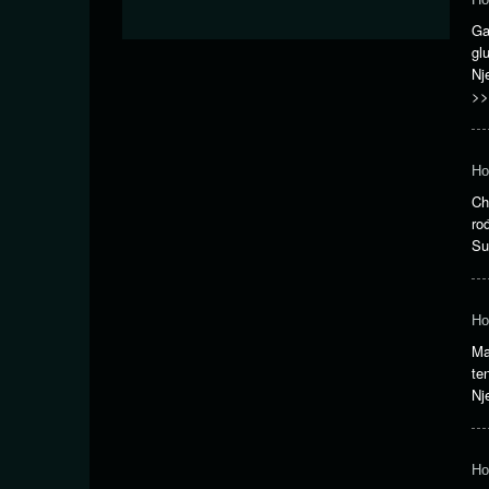
Ga
gl
Nj
>>
Ho
Ch
ro
Su
Ho
Ma
te
Nj
Ho