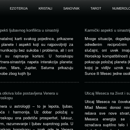
EZOTERIJA
KRISTALI
SANOVNIK
TAROT
NUMEROLO
pekti ljubavnog konflikta u sinastriji
Karmički aspekti u sinastrij
natalnoj karti svakog pojedinca, prikazene
Mnoge situacije, događaje
 planete i aspekti koji su najpovoljniji za
određenim recipročnim
munikaciju bez sukoba i problema, ali i oni
slučajni, oni uvek imaj
ji su najmanje korisni. U horoskopu
Horoskop kompatibilnosti p
rtnera-sinastrija napeta interakcija planeta:
pokazuje položaj planeta (
uton, Mars, Jupiter, Saturna prikazuju
kojoj je vidljiv uzrok 
kobe zbog kojih lju
Sunce ili Mesec jedne oso
a otkriva loše postavljena Venera u
Uticaj Meseca na život i su
roskopu
Uticaj Meseca na čovek
nera u astrologiji – to je lepota, ljubav,
Mlad Mesec donosi novu
eća i harmonija. Uz dobar položaj u
rešava sve nove stvar
roskopu ona podstiče prosperitet, luksuz,
Meseca energija se 
rm, razumevanje i ljubav suprotnog pola. U
označava suptilno telo 
nskom horoskopu – znak gde je Venera