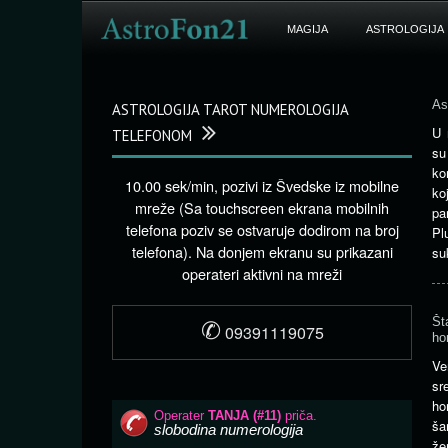
MAGIJA
ASTROLOGIJA
As
ASTROLOGIJA TAROT NUMEROLOGIJA
U 
TELEFONOM
su
ko
10.00 sek/min, pozivi iz Švedske iz mobilne
ko
mreže (Sa touchscreen ekrana mobilnih
pa
telefona poziv se ostvaruje dodirom na broj
Pl
telefona). Na donjem ekranu su prikazani
su
operateri aktivni na mreži
✆
Št
09391119075
ho
Ve
sr
ho
ša
že