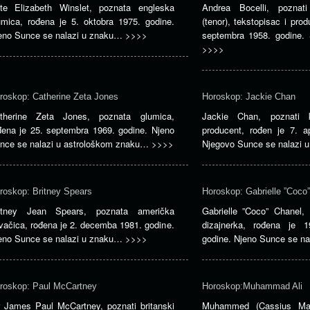
te Elizabeth Winslet, poznata engleska
Andrea Bocelli, poznati
umica, rođena je 5. oktobra 1975. godine.
(tenor), tekstopisac i pro
eno Sunce se nalazi u znaku…
>>>>
septembra 1958. godine.
>>>>
roskop: Catherine Zeta Jones
Horoskop: Jackie Chan
therine Zeta Jones, poznata glumica,
Jackie Chan, poznati 
đena je 25. septembra 1969. godine. Njeno
producent, rođen je 7. ap
nce se nalazi u astrološkom znaku…
>>>>
Njegovo Sunce se nalazi
roskop: Britney Spears
Horoskop: Gabrielle ”Coco
itney Jean Spears, poznata američka
Gabrielle ”Coco” Chanel,
vačica, rođena je 2. decemba 1981. godine.
dizajnerka, rođena je 
eno Sunce se nalazi u znaku…
>>>>
godine. Njeno Sunce se n
roskop: Paul McCartney
Horoskop:Muhammad Ali
r James Paul McCartney, poznati britanski
Muhammed (Cassius Marc