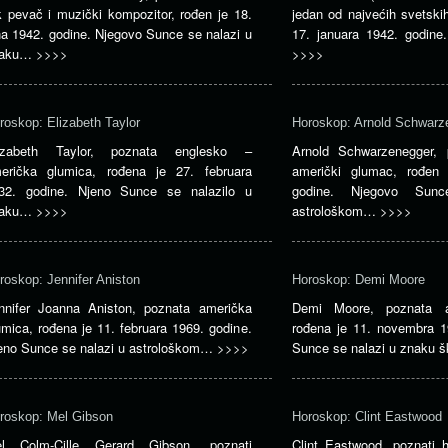
k pevač i muzički kompozitor, rođen je 18.
jedan od najvećih svetski
na 1942. godine. Njegovo Sunce se nalazi u
17. januara 1942. godin
naku…
>>>>
>>>>
roskop: Elizabeth Taylor
Horoskop: Arnold Schwarz
izabeth Taylor, poznata englesko –
Arnold Schwarzenegger, p
erička glumica, rođena je 27. februara
američki glumac, rođen 
32. godine. Njeno Sunce se nalazilo u
godine. Njegovo Sun
naku…
>>>>
astrološkom…
>>>>
roskop: Jennifer Aniston
Horoskop: Demi Moore
nnifer Joanna Aniston, poznata američka
Demi Moore, poznata a
umica, rođena je 11. februara 1969. godine.
rođena je 11. novembra 1
eno Sunce se nalazi u astrološkom…
>>>>
Sunce se nalazi u znaku 
roskop: Mel Gibson
Horoskop: Clint Eastwood
l Colm-Cille Gerard Gibson, poznati
Clint Eastwood, poznati h