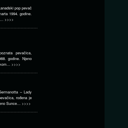
 kanadski pop pevač
 marta 1994. godine.
 u…
>>>>
oznata pevačica,
988. godine. Njeno
loškom…
>>>>
 Germanotta – Lady
evačica, rođena je
Njeno Sunce…
>>>>