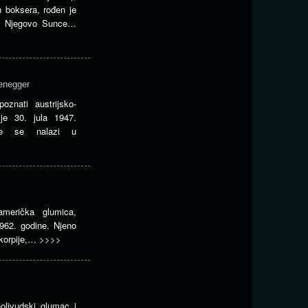
h boksera, rođen je
e. Njegovo Sunce…
enegger
oznati austrijsko-
je 30. jula 1947.
ce se nalazi u
merička glumica,
962. godine. Njeno
škorpije,…
>>>>
olivudski glumac i