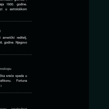
aja 1930. godine.
zi u astrološkom
g
 američki reditelj,
6. godine. Njegovo
oroskopu
 tačka sreće spada u
fikonu. Fortuna
>>
ry, proslavljeni