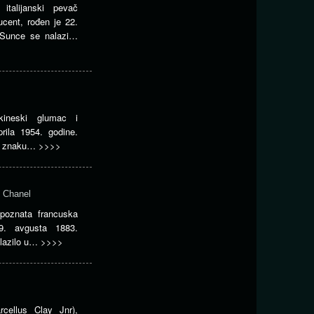
 italijanski pevač
ducent, rođen je 22.
 Sunce se nalazi…
kineski glumac i
rila 1954. godine.
 u znaku…
>>>>
” Chanel
 poznata francuska
19. avgusta 1883.
alazilo u…
>>>>
ellus Clay Jnr),