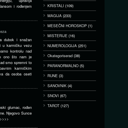
ergiju, upravlja
KRISTALI
(109)
lansom i rođenjem
MAGIJA
(233)
MESEČNI HOROSKOP
(1)
veza
MISTERIJE
(16)
ja dubok i snažan
i u karmičku vezu
NUMEROLOGIJA
(251)
amo kontrolu nad
Okategoriserad
(38)
mo ono što nam je
kad smo spremni to
PARANORMALNO
(5)
bavnim karmičkim
va da osoba oseti
RUNE
(3)
SANOVNIK
(4)
SNOVI
(67)
TAROT
(127)
nski glumac, rođen
ine. Njegovo Sunce
>>>>