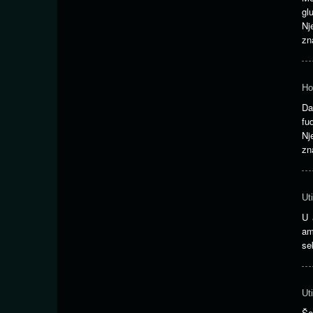
gl
Nj
z
Ho
D
fu
Nj
z
Ut
U 
am
se
Ut
Še