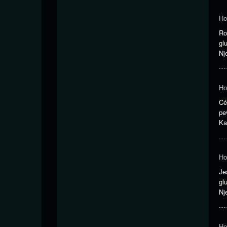
Ho
Ro
gl
Nj
Ho
Cé
pe
Ka
Ho
Je
gl
Nj
Ho