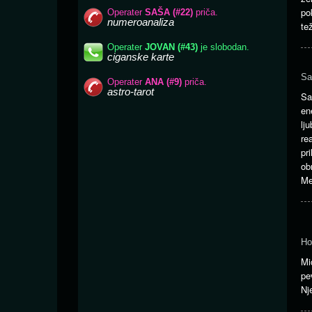
po
te
Sa
Sa
en
lj
re
pr
ob
Me
Ho
Mi
pe
Nj