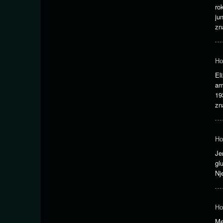
ro
ju
z
Ho
El
am
19
z
Ho
Je
gl
Nj
Ho
Me