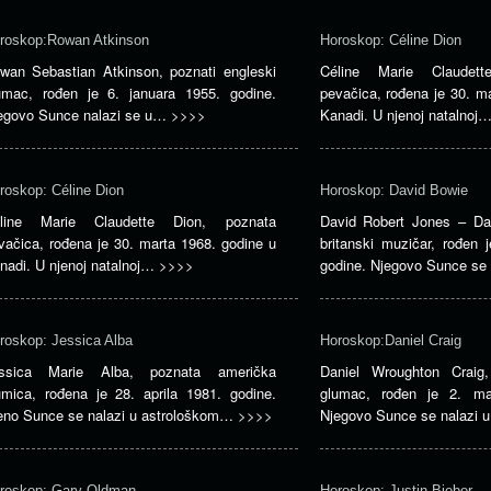
roskop:Rowan Atkinson
Horoskop: Céline Dion
wan Sebastian Atkinson, poznati engleski
Céline Marie Claudett
umac, rođen je 6. januara 1955. godine.
pevačica, rođena je 30. m
egovo Sunce nalazi se u…
>>>>
Kanadi. U njenoj natalnoj
roskop: Céline Dion
Horoskop: David Bowie
line Marie Claudette Dion, poznata
David Robert Jones – Da
vačica, rođena je 30. marta 1968. godine u
britanski muzičar, rođen 
nadi. U njenoj natalnoj…
>>>>
godine. Njegovo Sunce se
roskop: Jessica Alba
Horoskop:Daniel Craig
ssica Marie Alba, poznata američka
Daniel Wroughton Craig,
umica, rođena je 28. aprila 1981. godine.
glumac, rođen je 2. ma
eno Sunce se nalazi u astrološkom…
>>>>
Njegovo Sunce se nalazi
roskop: Gary Oldman
Horoskop: Justin Bieber