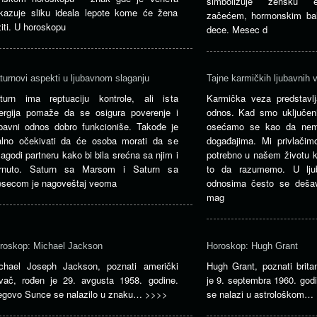
simbolizuje žensku en
kazuje sliku ideala lepote kome će žena
začećem, hormonskim ba
žiti. U horoskopu
dece. Mesec d
turnovi aspekti u ljubavnom slaganju
Tajne karmičkih ljubavnih 
turn ima reptuaciju kontrole, ali ista
Karmička veza predstavl
ergija pomaže da se osigura poverenje i
odnos. Kad smo uključen
ubavni odnos dobro funkcioniše. Takođe je
osećamo se kao da nem
alno očekivati ​​da će osoba morati da se
događajima. Mi privlači
ilagodi partneru kako bi bila srećna sa njim i
potrebno u našem životu 
rnuto. Saturn sa Marsom i Saturn sa
to da razumemo. U lju
secom je nagoveštaj veoma
odnosima često se deša
mag
roskop: Michael Jackson
Horoskop: Hugh Grant
chael Joseph Jackson, poznati američki
Hugh Grant, poznati brita
vač, rođen je 29. avgusta 1958. godine.
je 9. septembra 1960. god
egovo Sunce se nalazilo u znaku…
>>>>
se nalazi u astrološkom…