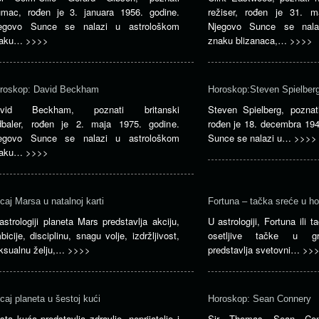
umac, rođen je 3. januara 1956. godine.
režiser, rođen je 31. m
egovo Sunce se nalazi u astrološkom
Njegovo Sunce se nala
naku…
>>>>
znaku blizanaca,…
>>>>
roskop: David Beckham
Horoskop:Steven Spielber
avid Beckham, poznati britanski
Steven Spielberg, poznati
dbaler, rođen je 2. maja 1975. godine.
rođen je 18. decembra 194
egovo Sunce se nalazi u astrološkom
Sunce se nalazi u…
>>>>
naku…
>>>>
icaj Marsa u natalnoj karti
Fortuna – tačka sreće u h
astrologiji planeta Mars predstavlja akciju,
U astrologiji, Fortuna ili
bicije, disciplinu, snagu volje, izdržljivost,
osetljive tačke u gra
ksualnu želju,…
>>>>
predstavlja svetovni…
>>
icaj planeta u šestoj kući
Horoskop: Sean Connery
sta kuća predstavlja zdravlje, neprijatelje i
Sir Thomas Sean Conne