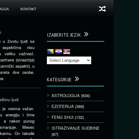
GIJA
KONTAKT
i
IZABERITE JEZIK
 u životu ljudi sa
 aspektima nisu
u veliku važnost.
artnera (sinastrija)
karmički aspekti), u
susreta dve osobe.
be
KATEGORIJE
ASTROLOGIJA
(634)
dbinu ljudi
EZOTERIJA
(369)
a je veoma važan.
 energiju i time
FENG SHUI
(132)
i, a nakon punog
smanjuje. Mesec
ISTRAŽIVANJE SUDBINE
i karmu. On takođe
(67)