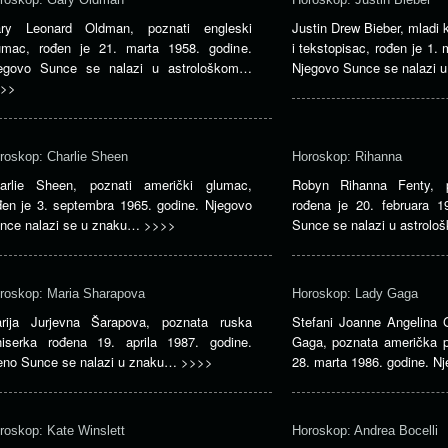
ry Leonard Oldman, poznati engleski
Justin Drew Bieber, mladi
umac, rođen je 21. marta 1958. godine.
i tekstopisac, rođen je 1.
egovo Sunce se nalazi u astrološkom…
Njegovo Sunce se nalazi
>>
roskop: Charlie Sheen
Horoskop: Rihanna
arlie Sheen, poznati američki glumac,
Robyn Rihanna Fenty, p
đen je 3. septembra 1965. godine. Njegovo
rođena je 20. februara 1
nce nalazi se u znaku…
>>>>
Sunce se nalazi u astro
roskop: Maria Sharapova
Horoskop: Lady Gaga
rija Jurjevna Šarapova, poznata ruska
Stefani Joanne Angelina
niserka rođena 19. aprila 1987. godine.
Gaga, poznata američka p
eno Sunce se nalazi u znaku…
>>>>
28. marta 1986. godine. 
roskop: Kate Winslett
Horoskop: Andrea Bocelli