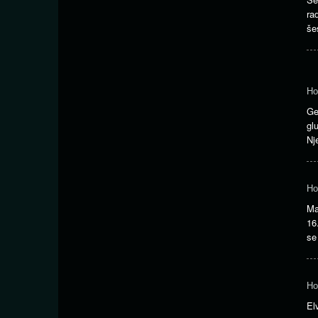
ra
še
Ho
Ge
gl
Nj
Ho
Ma
16
s
Ho
El