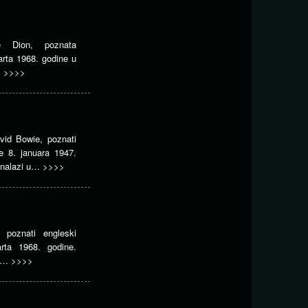
e Dion, poznata
arta 1968. godine u
…
>>>>
vid Bowie, poznati
je 8. januara 1947.
 nalazi u…
>>>>
 poznati engleski
rta 1968. godine.
 u…
>>>>