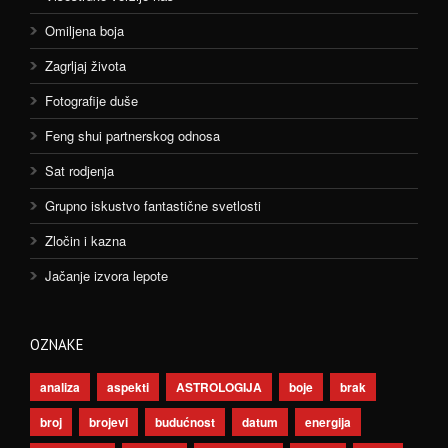
Omiljena boja
Zagrljaj života
Fotografije duše
Feng shui partnerskog odnosa
Sat rodjenja
Grupno iskustvo fantastične svetlosti
Zločin i kazna
Jačanje izvora lepote
OZNAKE
analiza
aspekti
ASTROLOGIJA
boje
brak
broj
brojevi
budućnost
datum
energija