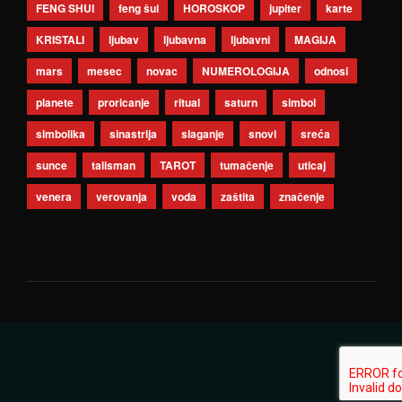
FENG SHUI
feng šui
HOROSKOP
jupiter
karte
KRISTALI
ljubav
ljubavna
ljubavni
MAGIJA
mars
mesec
novac
NUMEROLOGIJA
odnosi
planete
proricanje
ritual
saturn
simbol
simbolika
sinastrija
slaganje
snovi
sreća
sunce
talisman
TAROT
tumačenje
uticaj
venera
verovanja
voda
zaštita
značenje