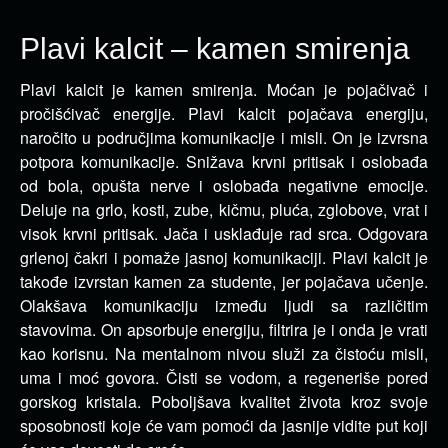
Plavi kalcit – kamen smirenja
Plavi kalcit je kamen smirenja. Moćan je pojačivač i
pročišćivač energije. Plavi kalcit pojačava energiju,
naročito u područjima komunikacije i misli.
On je izvrsna
potpora komunikacije. Snižava krvni pritisak i oslobađa
od bola, opušta nerve i oslobađa negativne emocije.
Deluje na grlo, kosti, zube, kičmu, pluća, zglobove, vrat i
visok krvni pritisak. Jača i usklađuje rad srca. Odgovara
grlenoj čakri i pomaže jasnoj komunikaciji. Plavi kalcit je
takođe izvrstan kamen za studente, jer pojačava učenje.
Olakšava komunikaciju između ljudi sa različitim
stavovima. On apsorbuje energiju, filtrira je i onda je vrati
kao korisnu. Na mentalnom nivou služi za čistoću misli,
uma i moć govora. Čisti se vodom, a regeneriše pored
gorskog kristala. Poboljšava kvalitet života kroz svoje
sposobnosti koje će vam pomoći da jasnije vidite put koji