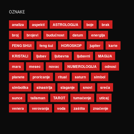
OZNAKE
analiza
aspekti
ASTROLOGIJA
boje
brak
broj
brojevi
budućnost
datum
energija
FENG SHUI
feng šui
HOROSKOP
jupiter
karte
KRISTALI
ljubav
ljubavna
ljubavni
MAGIJA
mars
mesec
novac
NUMEROLOGIJA
odnosi
planete
proricanje
ritual
saturn
simbol
simbolika
sinastrija
slaganje
snovi
sreća
sunce
talisman
TAROT
tumačenje
uticaj
venera
verovanja
voda
zaštita
značenje