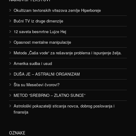
Okultizam tevtonskih vitezova zemlje Hiperboreje
Bučni TV iz druge dimenzije
12 saveta besmrtne Lujze Hej
Opasnost mentalne manipulacije
Metoda „Čaša vode“ za rešavanje problema i ispunjenje želja.
Amerika sudba i usud
DUŠA JE – ASTRALNI ORGANIZAM
Šta su Mesečevi čvorovi?
METOD “SREBRNO – ZLATNO SUNCE”
Astrološki pokazatelji sticanja novca, dobrog poslovanja i
finansija
OZNAKE