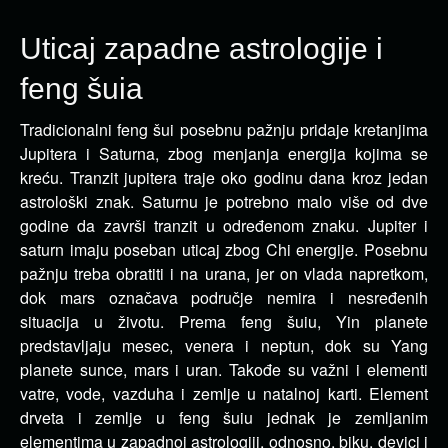
Uticaj zapadne astrologije i
feng šuia
Tradicionalni feng šui posebnu pažnju pridaje kretanjima
Jupitera i Saturna, zbog menjanja energija kojima se
kreću. Tranzit jupitera traje oko godinu dana kroz jedan
astrološki znak.
Saturnu je potrebno malo više od dve
godine da završi tranzit u određenom znaku. Jupiter i
saturn imaju poseban uticaj zbog Chi energije. Posebnu
pažnju treba obratiti i na urana, jer on vlada napretkom,
dok mars označava područje nemira i nesređenih
situacija u životu. Prema feng šuiu, Yin planete
predstavljaju mesec, venera i neptun, dok su Yang
planete sunce, mars i uran. Takođe su važni i elementi
vatre, vode, vazduha i zemlje u natalnoj karti. Element
drveta i zemlje u feng šuiu jednak je zemljanim
elementima u zapadnoj astrologiji, odnosno, biku, devici i