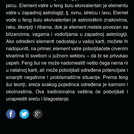
jarcu. Element vatre u feng šuiu ekvivalentan je elementu
vatre u zapadnoj astrologiji, tj. ovnu, strelcu i lavu. Elemet
vode u feng šuiu ekvivalentan je astrološkim znakovima,
raku, škorpiji i ribama, dok je element metala povezan sa
blizancima, vagama i vodolijama u zapadnoj astrologiji.
Ako određeni elementi nedostaju u vašoj karti, možete ih
nadopuniti, na primer, element vatre poboljšaćete crvenim
stvarima ili svetlom u južnom sektoru – da bi se privukao
uspeh. Feng šui ne može nadomestiti nešto čega nema ni
u natalnoj karti, ali može poboljšati određene potencijale i
smanjiti negativne i problematične situacije. Prema feng
šui teoriji, sreća svakog pojedinca određena je karmom i
okolnostima. Ova tradicionalna veština će poboljšati i
unaprediti sreću i blagostanje.