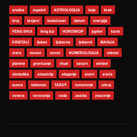
analiza
aspekti
ASTROLOGIJA
boje
brak
broj
brojevi
budućnost
datum
energija
FENG SHUI
feng šui
HOROSKOP
jupiter
karte
KRISTALI
ljubav
ljubavna
ljubavni
MAGIJA
mars
mesec
novac
NUMEROLOGIJA
odnosi
planete
proricanje
ritual
saturn
simbol
simbolika
sinastrija
slaganje
snovi
sreća
sunce
talisman
TAROT
tumačenje
uticaj
venera
verovanja
voda
zaštita
značenje