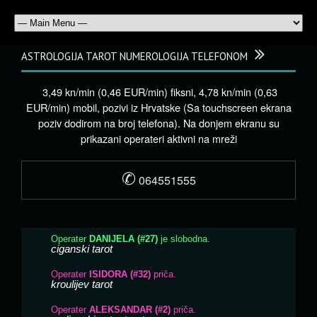
ASTROLOGIJA TAROT NUMEROLOGIJA TELEFONOM
3,49 kn/min (0,46 EUR/min) fiksni, 4,78 kn/min (0,63
EUR/min) mobil, pozivi iz Hrvatske (Sa touchscreen ekrana
poziv dodirom na broj telefona). Na donjem ekranu su
prikazani operateri aktivni na mreži
✆
064551555