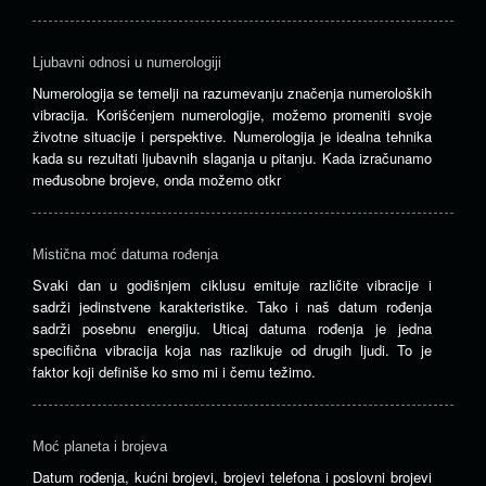
Ljubavni odnosi u numerologiji
Numerologija se temelji na razumevanju značenja numeroloških
vibracija. Korišćenjem numerologije, možemo promeniti svoje
životne situacije i perspektive. Numerologija je idealna tehnika
kada su rezultati ljubavnih slaganja u pitanju. Kada izračunamo
međusobne brojeve, onda možemo otkr
Mistična moć datuma rođenja
Svaki dan u godišnjem ciklusu emituje različite vibracije i
sadrži jedinstvene karakteristike. Tako i naš datum rođenja
sadrži posebnu energiju. Uticaj datuma rođenja je jedna
specifična vibracija koja nas razlikuje od drugih ljudi. To je
faktor koji definiše ko smo mi i čemu težimo.
Moć planeta i brojeva
Datum rođenja, kućni brojevi, brojevi telefona i poslovni brojevi