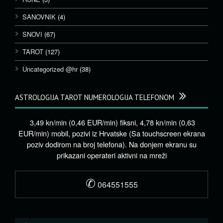
SANOVNIK
(4)
SNOVI
(67)
TAROT
(127)
Uncategorized @hr
(38)
ASTROLOGIJA TAROT NUMEROLOGIJA TELEFONOM
3,49 kn/min (0,46 EUR/min) fiksni, 4,78 kn/min (0,63
EUR/min) mobil, pozivi iz Hrvatske (Sa touchscreen ekrana
poziv dodirom na broj telefona). Na donjem ekranu su
prikazani operateri aktivni na mreži
✆
064551555