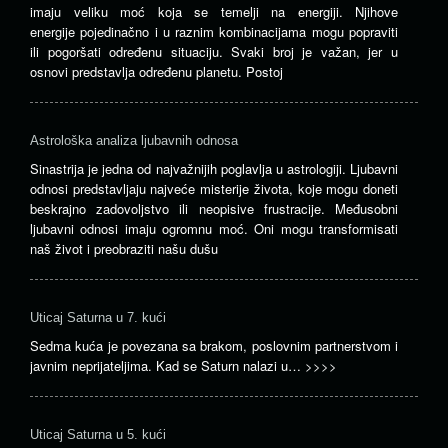
imaju veliku moć koja se temelji na energiji. Njihove
energije pojedinačno i u raznim kombinacijama mogu popraviti
ili pogoršati određenu situaciju. Svaki broj je važan, jer u
osnovi predstavlja određenu planetu. Postoj
Astrološka analiza ljubavnih odnosa
Sinastrija je jedna od najvažnijih poglavlja u astrologiji. Ljubavni
odnosi predstavljaju najveće misterije života, koje mogu doneti
beskrajno zadovoljstvo ili neopisive frustracije. Međusobni
ljubavni odnosi imaju ogromnu moć. Oni mogu transformisati
naš život i preobraziti našu dušu
Uticaj Saturna u 7. kući
Sedma kuća je povezana sa brakom, poslovnim partnerstvom i
javnim neprijateljima. Kad se Saturn nalazi u…
>>>>
Uticaj Saturna u 5. kući