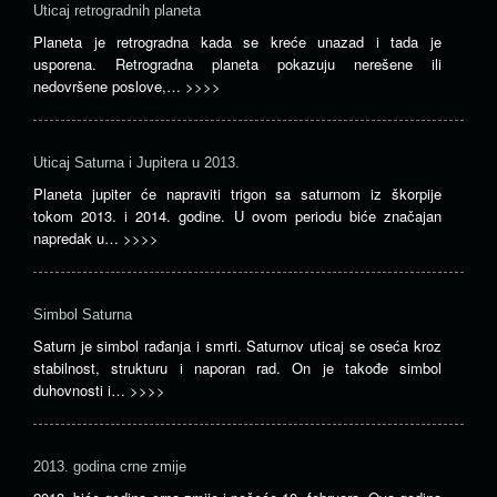
Uticaj retrogradnih planeta
Planeta je retrogradna kada se kreće unazad i tada je
usporena. Retrogradna planeta pokazuju nerešene ili
nedovršene poslove,…
>>>>
Uticaj Saturna i Jupitera u 2013.
Planeta jupiter će napraviti trigon sa saturnom iz škorpije
tokom 2013. i 2014. godine. U ovom periodu biće značajan
napredak u…
>>>>
Simbol Saturna
Saturn je simbol rađanja i smrti. Saturnov uticaj se oseća kroz
stabilnost, strukturu i naporan rad. On je takođe simbol
duhovnosti i…
>>>>
2013. godina crne zmije