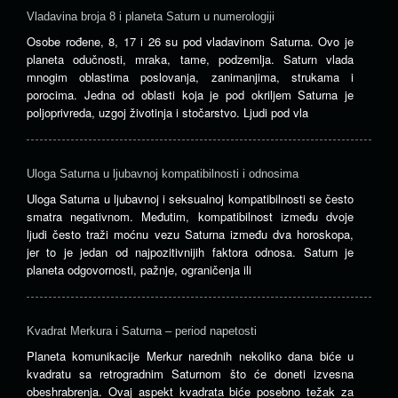
vla
Vladavina broja 8 i planeta Saturn u numerologiji
sat
Osobe rođene, 8, 17 i 26 su pod vladavinom Saturna. Ovo je
i
planeta odučnosti, mraka, tame, podzemlja. Saturn vlada
ura
mnogim oblastima poslovanja, zanimanjima, strukama i
…
porocima. Jedna od oblasti koja je pod okriljem Saturna je
>>
poljoprivreda, uzgoj životinja i stočarstvo. Ljudi pod vla
Uloga Saturna u ljubavnoj kompatibilnosti i odnosima
Uloga Saturna u ljubavnoj i seksualnoj kompatibilnosti se često
smatra negativnom. Međutim, kompatibilnost između dvoje
ljudi često traži moćnu vezu Saturna između dva horoskopa,
jer to je jedan od najpozitivnijih faktora odnosa. Saturn je
planeta odgovornosti, pažnje, ograničenja ili
Kvadrat Merkura i Saturna – period napetosti
Planeta komunikacije Merkur narednih nekoliko dana biće u
kvadratu sa retrogradnim Saturnom što će doneti izvesna
obeshrabrenja. Ovaj aspekt kvadrata biće posebno težak za