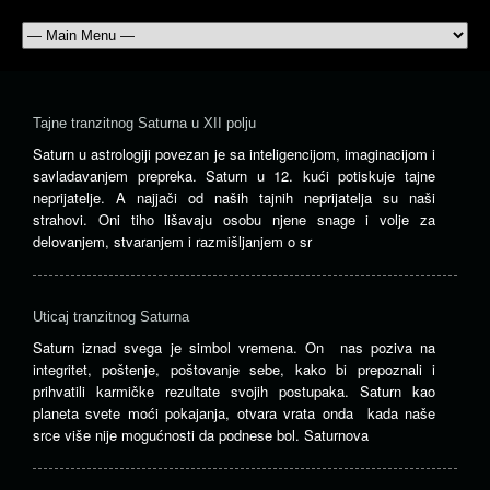
Bilj
ritu
Tajne tranzitnog Saturna u XII polju
Gi
ili
Saturn u astrologiji povezan je sa inteligencijom, imaginacijom i
čov
savladavanjem prepreka. Saturn u 12. kući potiskuje tajne
kor
neprijatelje. A najjači od naših tajnih neprijatelja su naši
od
strahovi. Oni tiho lišavaju osobu njene snage i volje za
dav
delovanjem, stvaranjem i razmišljanjem o sr
je
poz
po
Uticaj tranzitnog Saturna
svo
ma
Saturn iznad svega je simbol vremena. On nas poziva na
svo
integritet, poštenje, poštovanje sebe, kako bi prepoznali i
Ov
prihvatili karmičke rezultate svojih postupaka. Saturn kao
mis
planeta svete moći pokajanja, otvara vrata onda kada naše
kor
srce više nije mogućnosti da podnese bol. Saturnova
je
po