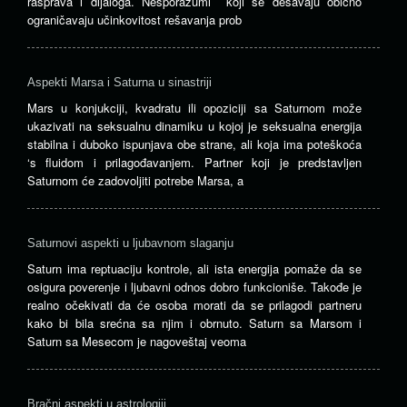
rasprava i dijaloga. Nesporazumi koji se dešavaju obično
ograničavaju učinkovitost rešavanja prob
Aspekti Marsa i Saturna u sinastriji
Mars u konjukciji, kvadratu ili opoziciji sa Saturnom može
ukazivati ​​na seksualnu dinamiku u kojoj je seksualna energija
stabilna i duboko ispunjava obe strane, ali koja ima poteškoća
‘s fluidom i prilagođavanjem. Partner koji je predstavljen
Saturnom će zadovoljiti potrebe Marsa, a
Saturnovi aspekti u ljubavnom slaganju
Saturn ima reptuaciju kontrole, ali ista energija pomaže da se
osigura poverenje i ljubavni odnos dobro funkcioniše. Takođe je
realno očekivati ​​da će osoba morati da se prilagodi partneru
kako bi bila srećna sa njim i obrnuto. Saturn sa Marsom i
Saturn sa Mesecom je nagoveštaj veoma
Bračni aspekti u astrologiji