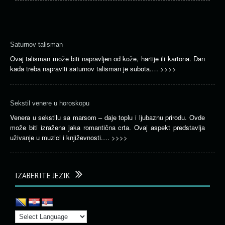
Saturnov talisman
Ovaj talisman može biti napravljen od kože, hartije ili kartona. Dan
kada treba napraviti saturnov talisman je subota.…
>>>>
Sekstil venere u horoskopu
Venera u sekstilu sa marsom – daje toplu i ljubaznu prirodu. Ovde
može biti izražena jaka romantična crta. Ovaj aspekt predstavlja
uživanje u muzici i književnosti.…
>>>>
IZABERITE JEZIK