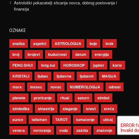
Astrološki pokazatelji sticanja novca, dobrog poslovanja i
finansija
OZNAKE
analiza
aspekti
ASTROLOGIJA
boje
brak
broj
brojevi
budućnost
datum
energija
FENG SHUI
feng šui
HOROSKOP
jupiter
karte
KRISTALI
ljubav
ljubavna
ljubavni
MAGIJA
mars
mesec
novac
NUMEROLOGIJA
odnosi
planete
proricanje
ritual
saturn
simbol
simbolika
sinastrija
slaganje
snovi
sreća
sunce
talisman
TAROT
tumačenje
uticaj
venera
verovanja
voda
zaštita
značenje