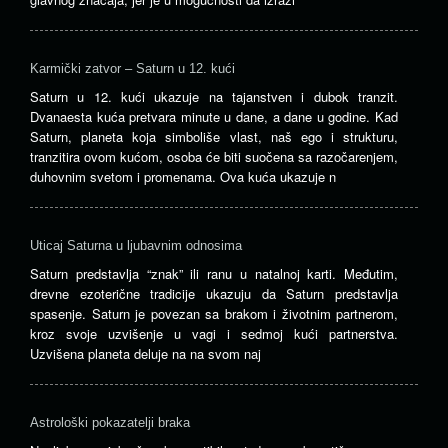
Karmički zatvor – Saturn u 12. kući
Saturn u 12. kući ukazuje na tajanstven i dubok tranzit.
Dvanaesta kuća pretvara minute u dane, a dane u godine. Kad
Saturn, planeta koja simboliše vlast, naš ego i strukturu,
tranzitira ovom kućom, osoba će biti suočena sa razočarenjem,
duhovnim svetom i promenama. Ova kuća ukazuje n
Uticaj Saturna u ljubavnim odnosima
Saturn predstavlja “znak” ili ranu u natalnoj karti. Međutim,
drevne ezoterične tradicije ukazuju da Saturn predstavlja
spasenje. Saturn je povezan sa brakom i životnim partnerom,
kroz svoje uzvišenje u vagi i sedmoj kući partnerstva.
Uzvišena planeta deluje na na svom naj
Astrološki pokazatelji braka