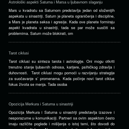
Astrološki aspekti Saturna i Marsa u ljubavnom slaganju
Mars u kvadratu sa Saturnom predstavlja jedan od složenijih
aspekata u sinastriji. Saturn je planeta ograničenja i discipline,
a Mars je planeta seksa i agresije. Kada ove planete formiraju
aspekt kvadrata u sinastriji, tada se par može suočiti sa
problemima. Saturn može blokirati, om
Tarot ciklusi
Tarot ciklusi su sinteza tarota i astrologije. Oni mogu otkriti
trenutno stanje ljubavnih odnosa, karijere, psihičkog zdravlja i
duhovnosti. Tarot ciklusi mogu pomoći u razvijanju strategije
za suočavanje s’ promenama. Kada počinje novi tarot ciklus
fokus života se menja. Tada osoba
Opozicija Merkura i Saturna u sinastriji
Opozicija Merkura i Saturna u sinastriji predstavlja izazove i
nesporazume u komunikaciji. Partneri sa ovim aspektom često
imaju različite poglede i mišljenja o istoj temi, što dovodi do