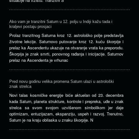
situacije na tržištu. Tranzitni S
Ako vam je tranzitni Saturn u 12. polju u Indiji kažu tada i
kraljevi postaju prosjaci
Prolaz tranzitnog Saturna kroz 12. astrološko polje predstavlja
životne lekcije. Saturnovo putovanje kroz 12. kuću škorpije i
prelaz ka Ascendentu ukazuje na otvaranje vrata ka preporodu.
Škorpija je znak smrti, ponovnog rađanja i inicijacije. Saturnov
prelaz na Ascendenta je vrhunac
Pred novu godinu velika promena Saturn ulazi u astrološki
znak strelca
Novi talas kosmičke energije biće aktuelan od 23. decembra
kada Saturn, planeta strukture, kontrole i prepreka, uđe u znak
strelca sa svom svojom uzvišenom simbolikom jer daje
optimizam, entuzijazam, ekspanziju, uspeh i razvoj. Trenutno,
Saturn je na kraju obilaska u znaku škorpije. N