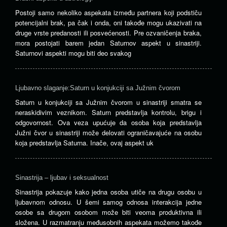
Postoji samo nekoliko aspekata između partnera koji podstiču
potencijalni brak, pa čak i onda, oni takođe mogu ukazivati ​​na
druge vrste predanosti ili posvećenosti. Pre ozvaničenja braka,
mora postojati barem jedan Saturnov aspekt u sinastriji.
Saturnovi aspekti mogu biti deo svakog
Ljubavno slaganje:Saturn u konjukciji sa Južnim čvorom
Saturn u konjukciji sa Južnim čvorom u sinastriji smatra se
neraskidivim veznikom. Saturn predstavlja kontrolu, brigu i
odgovornost. Ova veza upućuje da osoba koja predstavlja
Južni čvor u sinastriji može delovati ograničavajuće na osobu
koja predstavlja Saturna. Inače, ovaj aspekt uk
Sinastrija – ljubav i seksualnost
Sinastrija pokazuje kako jedna osoba utiče na drugu osobu u
ljubavnom odnosu. U šemi samog odnosa interakcija jedne
osobe sa drugom osobom može biti veoma produktivna ili
složena. U razmatranju međusobnih aspekata možemo takođe