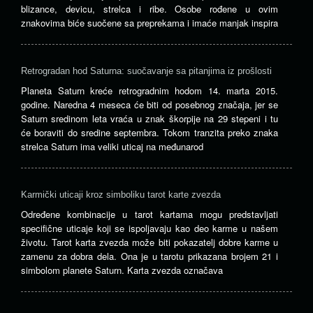
blizance, devicu, strelca i ribe. Osobe rođene u ovim
znakovima biće suočene sa preprekama i imaće manjak inspira
Retrogradan hod Saturna: suočavanje sa pitanjima iz prošlosti
Planeta Saturn kreće retrogradnim hodom 14. marta 2015.
godine. Naredna 4 meseca će biti od posebnog značaja, jer se
Saturn sredinom leta vraća u znak škorpije na 29 stepeni i tu
će boraviti do sredine septembra. Tokom tranzita preko znaka
strelca Saturn ima veliki uticaj na međunarod
Karmički uticaji kroz simboliku tarot karte zvezda
Određene kombinacije u tarot kartama mogu predstavljati
specifične uticaje koji se ispoljavaju kao deo karme u našem
životu. Tarot karta zvezda može biti pokazatelj dobre karme u
zamenu za dobra dela. Ona je u tarotu prikazana brojem 21 i
simbolom planete Saturn. Karta zvezda označava