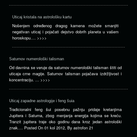
Uticaj kristala na astrološku kartu
Nošenjem određenog dragog kamena možete smanjiti
negativan uticaj i pojačati dejstvo dobrih planeta u vašem
horoskopu.…
>>>>
Saturnov numerološki talisman
Od davnina se veruje da saturnov numerološki talisman štiti od
uticaja crne magije. Saturnov talisman pojačava izdržljivost i
koncentraciju. …
>>>>
Uticaj zapadne astrologije i feng šuia
Tradicionalni feng šui posebnu pažnju pridaje kretanjima
Jupitera i Saturna, zbog menjanja energija kojima se kreću.
Tranzit jupitera traje oko godinu dana kroz jedan astrološki
znak.…
Posted On
01 kol 2012
,
By
astrofon 21