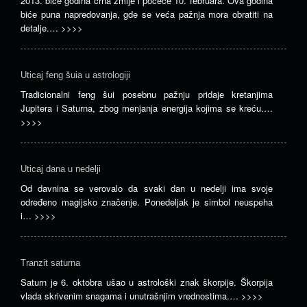
2013. biće godina crna zmije i počeće 10. februara. Ova godina
biće puna napredovanja, gde se veća pažnja mora obratiti na
detalje.…
>>>>
Uticaj feng šuia u astrologiji
Tradicionalni feng šui posebnu pažnju pridaje kretanjima
Jupitera i Saturna, zbog menjanja energija kojima se kreću.…
>>>>
Uticaj dana u nedelji
Od davnina se verovalo da svaki dan u nedelji ima svoje
određeno magijsko značenje. Ponedeljak je simbol neuspeha
i…
>>>>
Tranzit saturna
Saturn je 6. oktobra ušao u astrološki znak škorpije. Škorpija
vlada skrivenim snagama i unutrašnjim vrednostima.…
>>>>