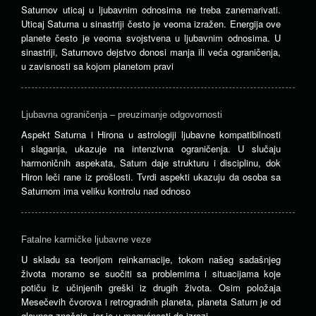
Saturnov uticaj u ljubavnim odnosima ne treba zanemarivati.
Uticaj Saturna u sinastriji često je veoma izražen. Energija ove
planete često je veoma svojstvena u ljubavnim odnosima. U
sinastriji, Saturnovo dejstvo donosi manja ili veća ograničenja,
u zavisnosti sa kojom planetom pravi
Ljubavna ograničenja – preuzimanje odgovornosti
Aspekt Saturna i Hirona u astrologiji ljubavne kompatibilnosti
i slaganja, ukazuje na intenzivna ograničenja. U slučaju
harmoničnih aspekata, Saturn daje strukturu i disciplinu, dok
Hiron leči rane iz prošlosti. Tvrdi aspekti ukazuju da osoba sa
Saturnom ima veliku kontrolu nad odnoso
Fatalne karmičke ljubavne veze
U skladu sa teorijom reinkarnacije, tokom našeg sadašnjeg
života moramo se suočiti sa problemima i situacijama koje
potiču iz učinjenih greški iz drugih života. Osim položaja
Mesečevih čvorova i retrogradnih planeta, planeta Saturn je od
glavnog značaja, jer je u mogućnosti da izrazi