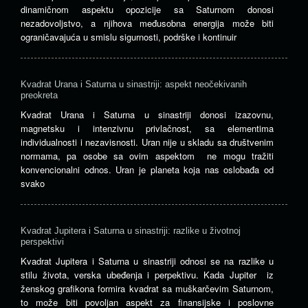
dinamičnom aspektu opozicije sa Saturnom donosi
nezadovoljstvo, a njihova međusobna energija može biti
ograničavajuća u smislu sigurnosti, podrške i kontinuir
Kvadrat Urana i Saturna u sinastriji: aspekt neočekivanih
preokreta
Kvadrat Urana i Saturna u sinastriji donosi izazovnu,
magnetsku i intenzivnu privlačnost, sa elementima
individualnosti i nezavisnosti. Uran nije u skladu sa društvenim
normama, pa osobe sa ovim aspektom ne mogu tražiti
konvencionalni odnos. Uran je planeta koja nas oslobađa od
svako
Kvadrat Jupitera i Saturna u sinastriji: razlike u životnoj
perspektivi
Kvadrat Jupitera i Saturna u sinastriji odnosi se na razlike u
stilu života, verska ubeđenja i perpektivu. Kada Jupiter iz
ženskog grafikona formira kvadrat sa muškarčevim Saturnom,
to može biti povoljan aspekt za finansijske i poslovne