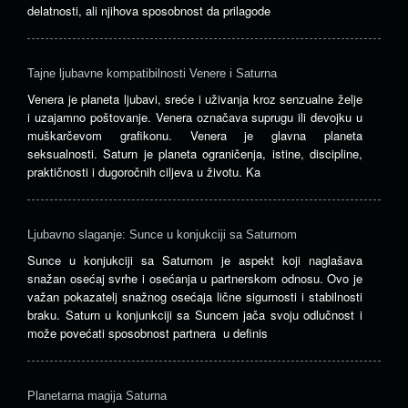
delatnosti, ali njihova sposobnost da prilagode
Tajne ljubavne kompatibilnosti Venere i Saturna
Venera je planeta ljubavi, sreće i uživanja kroz senzualne želje
i uzajamno poštovanje. Venera označava suprugu ili devojku u
muškarčevom grafikonu. Venera je glavna planeta
seksualnosti. Saturn je planeta ograničenja, istine, discipline,
praktičnosti i dugoročnih ciljeva u životu. Ka
Ljubavno slaganje: Sunce u konjukciji sa Saturnom
Sunce u konjukciji sa Saturnom je aspekt koji naglašava
snažan osećaj svrhe i osećanja u partnerskom odnosu. Ovo je
važan pokazatelj snažnog osećaja lične sigurnosti i stabilnosti
braku. Saturn u konjunkciji sa Suncem jača svoju odlučnost i
može povećati sposobnost partnera u definis
Planetarna magija Saturna