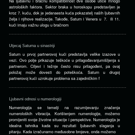
Na ljubavnu i bračnu kompatibilnost dve osobe utiče mnogo
astroloških faktora. Sektor braka u horoskopu predstavljen je
kroz 7. kuću, dok je jedanaesta kuća pokazatelj naših ljubavnih
želja i njihove realizacije. Takođe, Saturn i Venera u 7. ili 11.
kući imaju važnu ulogu u bračnom
Utjecaj Saturna u sinastriji
Saturn u prvoj partnerovoj kući predstavlja velike izazove u
vezi. Ovo polje prikazuje teškoće u prilagođavanjumišljenja s
partnerom. Ciljevi i težnje često nisu prilagođeni, pa ovaj
položaj može dovesti do poteškoća. Saturn u drugoj
partnerovoj kući uzrokuje problema sa zajedničkim f
Ljubavni odnosi u numerologiji
Numerologija se temelji na razumijevanju značenja
numeroloških vibracija. Korištenjem numerologije, možemo
promijeniti svoje životne situacije i perspektive. Numerologija je
idealna tehnika kada su rezultati ljubavnih slaganja u
pitanju. Kada izračunamo međusobne brojeve, onda možemo