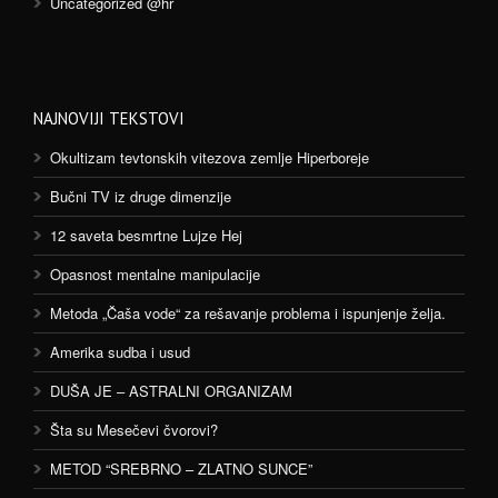
Uncategorized @hr
NAJNOVIJI TEKSTOVI
Okultizam tevtonskih vitezova zemlje Hiperboreje
Bučni TV iz druge dimenzije
12 saveta besmrtne Lujze Hej
Opasnost mentalne manipulacije
Metoda „Čaša vode“ za rešavanje problema i ispunjenje želja.
Amerika sudba i usud
DUŠA JE – ASTRALNI ORGANIZAM
Šta su Mesečevi čvorovi?
METOD “SREBRNO – ZLATNO SUNCE”