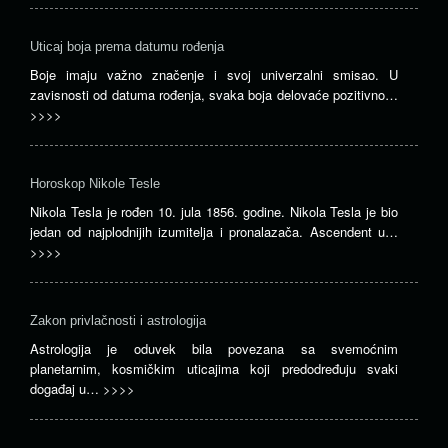
Uticaj boja prema datumu rođenja
Boje imaju važno značenje i svoj univerzalni smisao. U
zavisnosti od datuma rođenja, svaka boja delovaće pozitivno…
>>>>
Horoskop Nikole Tesle
Nikola Tesla je rođen 10. jula 1856. godine. Nikola Tesla je bio
jedan od najplodnijih izumitelja i pronalazača. Ascendent u…
>>>>
Zakon privlačnosti i astrologija
Astrologija je oduvek bila povezana sa svemoćnim
planetarnim, kosmičkim uticajima koji predodređuju svaki
događaj u…
>>>>