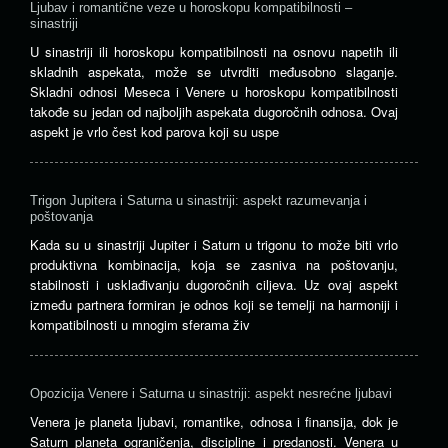
Ljubav i romantične veze u horoskopu kompatibilnosti –
sinastriji
U sinastriji ili horoskopu kompatibilnosti na osnovu napetih ili
skladnih aspekata, može se utvrditi međusobno slaganje.
Skladni odnosi Meseca i Venere u horoskopu kompatibilnosti
takođe su jedan od najboljih aspekata dugoročnih odnosa. Ovaj
aspekt je vrlo čest kod parova koji su uspe
Trigon Jupitera i Saturna u sinastriji: aspekt razumevanja i
poštovanja
Kada su u sinastriji Jupiter i Saturn u trigonu to može biti vrlo
produktivna kombinacija, koja se zasniva na poštovanju,
stabilnosti i usklađivanju dugoročnih ciljeva. Uz ovaj aspekt
između partnera formiran je odnos koji se temelji na harmoniji i
kompatibilnosti u mnogim sferama živ
Opozicija Venere i Saturna u sinastriji: aspekt nesrećne ljubavi
Venera je planeta ljubavi, romantike, odnosa i finansija, dok je
Saturn planeta ograničenja, discipline i predanosti. Venera u