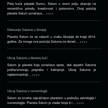
Peta kuća pripada Suncu. Saturn u ovom polju ukazuje na
romantičnu prirodu, kreativnost i potomstvo. Ovaj položaj
planete Saturn označava…
>>>>
Delovanje Saturna u škorpiji
Planeta Saturn će se nalaziti u znaku škorpije do kraja 2014.
godine. Za mnoge ova pozicija Saturna će doneti…
>>>>
Uticaj Saturna u desetoj kući
Saturn je planeta koja označava oprez, dok aspekti Saturna
podrazumevaju prepreke i kašnjenje. Uticaj Saturna je
najdominantniji…
>>>>
Uticaj Saturna u numerologiji
Saturn se smatra najvažnijom planetom u području astrologije i
numerologije. Planeta Saturn je vladar broja 8 i…
>>>>