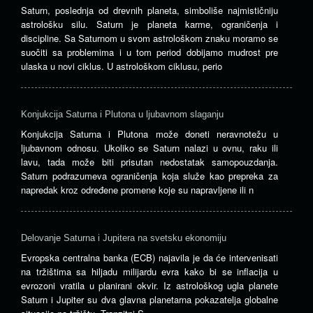
Saturn, poslednja od drevnih planeta, simboliše najmističniju
astrološku silu. Saturn je planeta karme, ograničenja i
discipline. Sa Saturnom u svom astrološkom znaku moramo se
suočiti sa problemima i u tom period dobijamo mudrost pre
ulaska u novi ciklus. U astrološkom ciklusu, perio
Konjukcija Saturna i Plutona u ljubavnom slaganju
Konjukcija Saturna i Plutona može doneti neravnotežu u
ljubavnom odnosu. Ukoliko se Saturn nalazi u ovnu, raku ili
lavu, tada može biti prisutan nedostatak samopouzdanja.
Saturn podrazumeva ograničenja koja služe kao prepreka za
napredak kroz određene promene koje su napravljene ili n
Delovanje Saturna i Jupitera na svetsku ekonomiju
Evropska centralna banka (ECB) najavila je da će intervenisati
na tržištima sa hiljadu milijardu evra kako bi se inflacija u
evrozoni vratila u planirani okvir. Iz astrološkog ugla planete
Saturn i Jupiter su dva glavna planetarna pokazatelja globalne