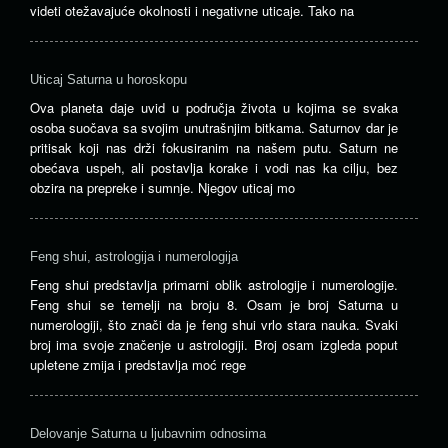
videti otežavajuće okolnosti i negativne uticaje. Tako na
Uticaj Saturna u horoskopu
Ova planeta daje uvid u područja života u kojima se svaka
osoba suočava sa svojim unutrašnjim bitkama. Saturnov dar je
pritisak koji nas drži fokusiranim na našem putu. Saturn ne
obećava uspeh, ali postavlja korake i vodi nas ka cilju, bez
obzira na prepreke i sumnje. Njegov uticaj mo
Feng shui, astrologija i numerologija
Feng shui predstavlja primarni oblik astrologije i numerologije.
Feng shui se temelji na broju 8. Osam je broj Saturna u
numerologiji, što znači da je feng shui vrlo stara nauka. Svaki
broj ima svoje značenje u astrologiji. Broj osam izgleda poput
upletene zmija i predstavlja moć rege
Delovanje Saturna u ljubavnim odnosima