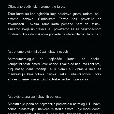
Otkrivanje sudbinskih promena u tarotu
Tarot karte su kao ogledalo koje odražava ljubav, radost, bol i
životne izazove. Simbolizam Tarota nas povezuje sa
stvarnošću i svaka Tarot karta pomaže nam da istinski
slušamo svoje unutrašnje ja i povežemo se sa beskonačnom
mudrošću koja donosi nove poglede na stare dileme. Tarot na
Astronumerološki ključ za ljubavni uspeh
Astronumerologija se najčešće koristi za analizu
kompatibilnosti između dve osobe. Svako od nas ima lični broj,
broj našeg dana rođenja, a u njemu su vibracija koje se
manifestuju kroz odluke, navike i želje. Ljubavni odnosi i brak
su često temelj našeg života. Neke osobe mogu se sa
Astrološka analiza ljubavnih odnosa
Sinastrija je jedna od najvažnijih poglavlja u astrologiji. Ljubavni
odnosi predstavljaju najveće misterije života, koje mogu doneti
beskrajno zadovoljstvo ili neopisive frustracije. Međusobni