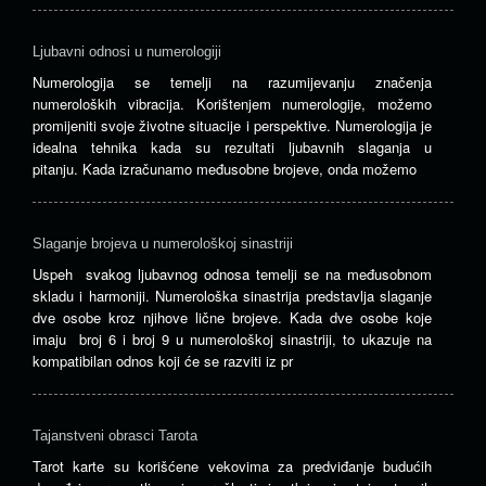
Ljubavni odnosi u numerologiji
Numerologija se temelji na razumijevanju značenja
numeroloških vibracija. Korištenjem numerologije, možemo
promijeniti svoje životne situacije i perspektive. Numerologija je
idealna tehnika kada su rezultati ljubavnih slaganja u
pitanju. Kada izračunamo međusobne brojeve, onda možemo
Slaganje brojeva u numerološkoj sinastriji
Uspeh svakog ljubavnog odnosa temelji se na međusobnom
skladu i harmoniji. Numerološka sinastrija predstavlja slaganje
dve osobe kroz njihove lične brojeve. Kada dve osobe koje
imaju broj 6 i broj 9 u numerološkoj sinastriji, to ukazuje na
kompatibilan odnos koji će se razviti iz pr
Tajanstveni obrasci Tarota
Tarot karte su korišćene vekovima za predviđanje budućih