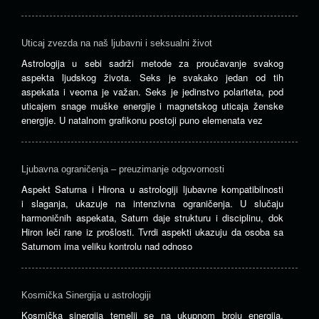
Uticaj zvezda na naš ljubavni i seksualni život
Astrologija u sebi sadrži metode za proučavanje svakog
aspekta ljudskog života. Seks je svakako jedan od tih
aspekata i veoma je važan. Seks je jedinstvo polariteta, pod
uticajem snage muške energije i magnetskog uticaja ženske
energije. U natalnom grafikonu postoji puno elemenata vez
Ljubavna ograničenja – preuzimanje odgovornosti
Aspekt Saturna i Hirona u astrologiji ljubavne kompatibilnosti
i slaganja, ukazuje na intenzivna ograničenja. U slučaju
harmoničnih aspekata, Saturn daje strukturu i disciplinu, dok
Hiron leči rane iz prošlosti. Tvrdi aspekti ukazuju da osoba sa
Saturnom ima veliku kontrolu nad odnoso
Kosmička Sinergija u astrologiji
Kosmička sinergija temelji se na ukupnom broju energija.