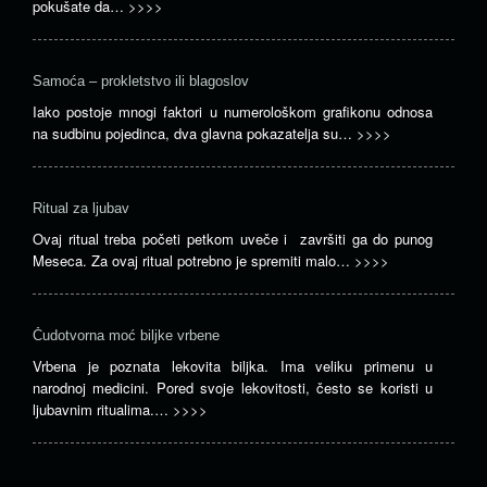
pokušate da…
>>>>
Samoća – prokletstvo ili blagoslov
Iako postoje mnogi faktori u numerološkom grafikonu odnosa
na sudbinu pojedinca, dva glavna pokazatelja su…
>>>>
Ritual za ljubav
Ovaj ritual treba početi petkom uveče i završiti ga do punog
Meseca. Za ovaj ritual potrebno je spremiti malo…
>>>>
Čudotvorna moć biljke vrbene
Vrbena je poznata lekovita biljka. Ima veliku primenu u
narodnoj medicini. Pored svoje lekovitosti, često se koristi u
ljubavnim ritualima.…
>>>>