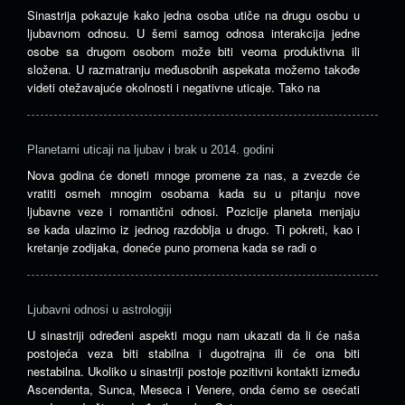
Sinastrija pokazuje kako jedna osoba utiče na drugu osobu u
ljubavnom odnosu. U šemi samog odnosa interakcija jedne
osobe sa drugom osobom može biti veoma produktivna ili
složena. U razmatranju međusobnih aspekata možemo takođe
videti otežavajuće okolnosti i negativne uticaje. Tako na
Planetarni uticaji na ljubav i brak u 2014. godini
Nova godina će doneti mnoge promene za nas, a zvezde će
vratiti osmeh mnogim osobama kada su u pitanju nove
ljubavne veze i romantični odnosi. Pozicije planeta menjaju
se kada ulazimo iz jednog razdoblja u drugo. Ti pokreti, kao i
kretanje zodijaka, doneće puno promena kada se radi o
Ljubavni odnosi u astrologiji
U sinastriji određeni aspekti mogu nam ukazati da li će naša
postojeća veza biti stabilna i dugotrajna ili će ona biti
nestabilna. Ukoliko u sinastriji postoje pozitivni kontakti između
Ascendenta, Sunca, Meseca i Venere, onda ćemo se osećati