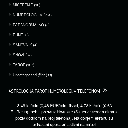
MISTERIJE
(16)
NUMEROLOGIJA
(251)
PARANORMALNO
(5)
RUNE
(3)
SANOVNIK
(4)
SNOVI
(67)
TAROT
(127)
Uncategorized @hr
(38)
ASTROLOGIJA TAROT NUMEROLOGIJA TELEFONOM
3,49 kn/min (0,46 EUR/min) fiksni, 4,78 kn/min (0,63
EUR/min) mobil, pozivi iz Hrvatske (Sa touchscreen ekrana
poziv dodirom na broj telefona). Na donjem ekranu su
prikazani operateri aktivni na mreži