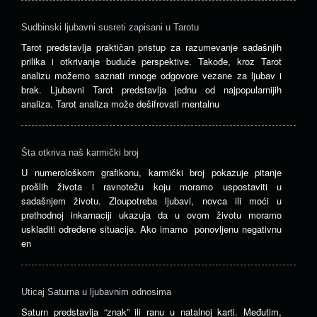
Sudbinski ljubavni susreti zapisani u Tarotu
Tarot predstavlja praktičan pristup za razumevanje sadašnjih
prilika i otkrivanje buduće perspektive. Takođe, kroz Tarot
analizu možemo saznati mnoge odgovore vezane za ljubav i
brak. Ljubavni Tarot predstavlja jednu od najpopularnijih
analiza. Tarot analiza može dešifrovati mentalnu
Šta otkriva naš karmički broj
U numerološkom grafikonu, karmički broj pokazuje pitanje
prošlih života i ravnotežu koju moramo uspostaviti u
sadašnjem životu. Zloupotreba ljubavi, novca ili moći u
prethodnoj inkarnaciji ukazuja da u ovom životu moramo
uskladiti određene situacije. Ako imamo ponovljenu negativnu
en
Uticaj Saturna u ljubavnim odnosima
Saturn predstavlja “znak” ili ranu u natalnoj karti. Međutim,