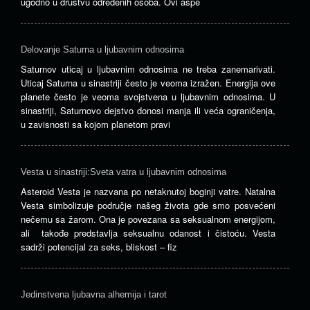
ugodno u društvu određenih osoba. Ovi aspe
Delovanje Saturna u ljubavnim odnosima
Saturnov uticaj u ljubavnim odnosima ne treba zanemarivati.
Uticaj Saturna u sinastriji često je veoma izražen. Energija ove
planete često je veoma svojstvena u ljubavnim odnosima. U
sinastriji, Saturnovo dejstvo donosi manja ili veća ograničenja,
u zavisnosti sa kojom planetom pravi
Vesta u sinastriji:Sveta vatra u ljubavnim odnosima
Asteroid Vesta je nazvana po netaknutoj boginji vatre. Natalna
Vesta simbolizuje područje našeg života gde smo posvećeni
nečemu sa žarom. Ona je povezana sa seksualnom energijom,
ali takođe predstavlja seksualnu odanost i čistoću. Vesta
sadrži potencijal za seks, bliskost – fiz
Jedinstvena ljubavna alhemija i tarot