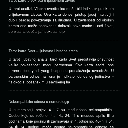
Tarot karte preokreta u ljubavnom životu
U tarot analizi, Visoka sveštenica može biti indikator preokreta
u ljubavnom životu. Ova karta donosi pristup jačoj intuiticiji i
dublji osećaj povezivanja sa drugima. U zavisnosti od okolnih
karata ona može nagovestiti dolazak nove osobe u naš život,
senzualna osećanja i seksualnu pr
Tarot karta Svet – ljubavna i bračna sreća
U tarot ljubavnoj analizi tarot karta Svet predstavlja prisutnost
velike povezanosti među partnerima. Ova karta sadrži obe
strane sebe, yin i yang i uspeh u pronalaženju ravnoteže. U
partnerskim odnosima ona je indikator duhovnog jedinstva –
fizičkog s’ božanskim u savršenoj ha
Nekompatibilni odnosi u numerologiji
U numerologiji brojevi 4 i 7 su međusobno nekompatibilni.
Osobe koje su rođene: 4., 14., 24. ili u mesecu aprilu ili u
godinama koje počinju ili završavaju s’ 4, odnosno, 40-ih ili 54,
64 ili 74. godine imaće veoma nekompatibilne odnose sa