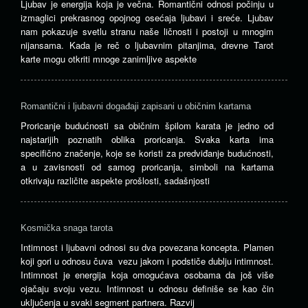
Ljubav je energija koja je večna. Romantični odnosi počinju u
izmaglici prekrasnog opojnog osećaja ljubavi i sreće. Ljubav
nam pokazuje svetlu stranu naše ličnosti i postoji u mnogim
nijansama. Kada je reč o ljubavnim pitanjima, drevne Tarot
karte mogu otkriti mnoge zanimljive aspekte
Romantični i ljubavni događaji zapisani u običnim kartama
Proricanje budućnosti sa običnim špilom karata je jedno od
najstarijih poznatih oblika proricanja. Svaka karta ima
specifično značenje, koje se koristi za predviđanje budućnosti,
a u zavisnosti od samog proricanja, simboli na kartama
otkrivaju različite aspekte prošlosti, sadašnjosti
Kosmička snaga tarota
Intimnost i ljubavni odnosi su dva povezana koncepta. Plamen
koji gori u odnosu čuva vezu jakom i podstiče dublju intimnost.
Intimnost je energija koja omogućava osobama da još više
ojačaju svoju vezu. Intimnost u odnosu definiše se kao čin
uključenja u svaki segment partnera. Razvij