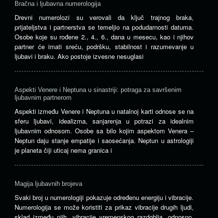
Bračna i ljubavna numerologija
Drevni numerolozi su verovali da ključ trajnog braka,
prijateljstva i partnerstva se temeljio na podudarnosti datuma.
Osobe koje su rođene 2., 4., 6., dana u mesecu, kao i njihov
partner će imati sreću, podršku, stabilnost i razumevanje u
ljubavi i braku. Ako postoje izvesne nesuglasi
Aspekti Venere i Neptuna u sinastriji: potraga za savršenim
ljubavnim partnerom
Aspekti između Venere i Neptuna u natalnoj karti odnose se na
sferu ljubavi, idealizma, sanjarenja u potrazi za idealnim
ljubavnim odnosom. Osobe sa bilo kojim aspektom Venera –
Neptun daju stanje empatije i saosećanja. Neptun u astrologiji
je planeta čiji uticaj nema granica i
Magija ljubavnih brojeva
Svaki broj u numerologiji pokazuje određenu energiju i vibracije.
Numerologija se može koristiti za prikaz vibracije drugih ljudi,
sklad između njih, vibracije vremenskog razdoblja, odnosno,