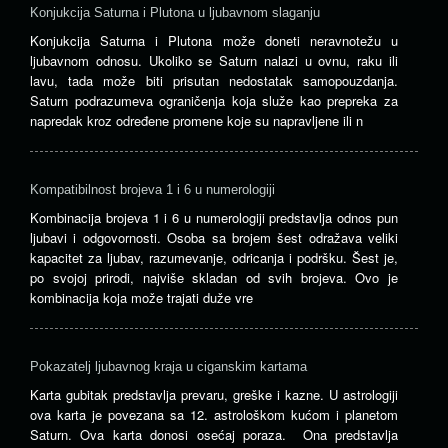
Konjukcija Saturna i Plutona u ljubavnom slaganju
Konjukcija Saturna i Plutona može doneti neravnotežu u
ljubavnom odnosu. Ukoliko se Saturn nalazi u ovnu, raku ili
lavu, tada može biti prisutan nedostatak samopouzdanja.
Saturn podrazumeva ograničenja koja služe kao prepreka za
napredak kroz određene promene koje su napravljene ili n
Kompatibilnost brojeva 1 i 6 u numerologiji
Kombinacija brojeva 1 i 6 u numerologiji predstavlja odnos pun
ljubavi i odgovornosti. Osoba sa brojem šest odražava veliki
kapacitet za ljubav, razumevanje, odricanja i podršku. Šest je,
po svojoj prirodi, najviše skladan od svih brojeva. Ovo je
kombinacija koja može trajati duže vre
Pokazatelj ljubavnog kraja u ciganskim kartama
Karta gubitak predstavlja prevaru, greške i kazne. U astrologiji
ova karta je povezana sa 12. astrološkom kućom i planetom
Saturn. Ova karta donosi osećaj poraza. Ona predstavlja