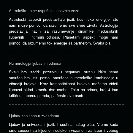
Astrološke tajne uspešnih ljubavnih veza
Astrološki aspekti predstavljaju jezik kosmičke energije, što
nam može pomoći da razumemo sve sfere života. Astrologija
predstavlja način za razumevanje dinamike međusobnih
ljubavnih i intimnih odnosa. Planetarni aspekti mogu nam
pomoći da razumemo tok energije sa partnerom. Svaka pla
Numerologija ljubavnih odnosa
Svaki broj sadrži pozitivnu i negativnu stranu. Niko nema
savršen broj, niti postoji savršena numerološka kombinacija u
vibraciji brojeva. Kroz kompatibilnost brojeva možemo videti
ljubavni sklad između dve osobe. Tako na primer, broj 4 ima
kritičnu i spornu prirodu, pa često ove osob
Ljubav zapisana u zvezdama
Ljubav je univerzalni jezik i suština našeg bića. Vreme kada
smo suočeni sa ključnom odlukom vezanom za izbor životnog