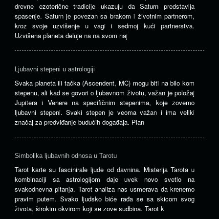
drevne ezoterične tradicije ukazuju da Saturn predstavlja
spasenje. Saturn je povezan sa brakom i životnim partnerom,
kroz svoje uzvišenje u vagi i sedmoj kući partnerstva.
Uzvišena planeta deluje na na svom naj
Ljubavni stepeni u astrologiji
Svaka planeta ili tačka (Ascendent, MC) mogu biti na bilo kom
stepenu, ali kad se govori o ljubavnom životu, važan je položaj
Jupitera i Venere na specifičnim stepenima, koje zovemo
ljubavni stepeni. Svaki stepen je veoma važan i ima veliki
značaj za predviđanje budućih događaja. Plan
Simbolika ljubavnih odnosa u Tarotu
Tarot karte su fascinirale ljude od davnina. Misterija Tarota u
kombinaciji sa astrologijom daje uvek novo svetlo na
svakodnevna pitanja. Tarot analiza nas usmerava da krenemo
pravim putem. Svako ljudsko biće rađa se sa skicom svog
života, širokim okvirom koji se zove sudbina. Tarot k