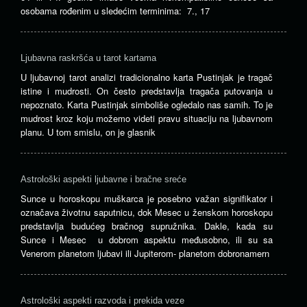
osobama rođenim u sledećim terminima: 7., 17
Ljubavna raskršća u tarot kartama
U ljubavnoj tarot analizi tradicionalno karta Pustinjak je tragač
istine i mudrosti. On često predstavlja tragača putovanja u
nepoznato. Karta Pustinjak simboliše ogledalo nas samih. To je
mudrost kroz koju možemo videti pravu situaciju na ljubavnom
planu. U tom smislu, on je glasnik
Astrološki aspekti ljubavne i bračne sreće
Sunce u horoskopu muškarca je posebno važan signifikator i
označava životnu saputnicu, dok Mesec u ženskom horoskopu
predstavlja budućeg bračnog supružnika. Dakle, kada su
Sunce i Mesec u dobrom aspektu međusobno, ili su sa
Venerom planetom ljubavi ili Jupiterom- planetom dobronamern
Astrološki aspekti razvoda i prekida veze