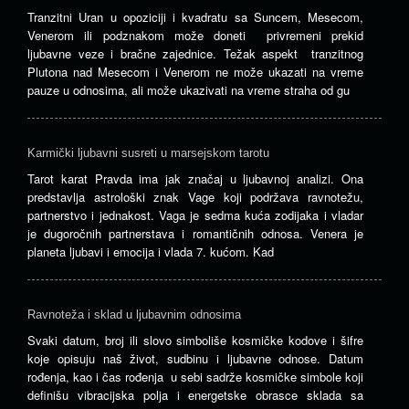
Tranzitni Uran u opoziciji i kvadratu sa Suncem, Mesecom,
Venerom ili podznakom može doneti privremeni prekid
ljubavne veze i bračne zajednice. Težak aspekt tranzitnog
Plutona nad Mesecom i Venerom ne može ukazati na vreme
pauze u odnosima, ali može ukazivati ​​na vreme straha od gu
Karmički ljubavni susreti u marsejskom tarotu
Tarot karat Pravda ima jak značaj u ljubavnoj analizi. Ona
predstavlja astrološki znak Vage koji podržava ravnotežu,
partnerstvo i jednakost. Vaga je sedma kuća zodijaka i vladar
je dugoročnih partnerstava i romantičnih odnosa. Venera je
planeta ljubavi i emocija i vlada 7. kućom. Kad
Ravnoteža i sklad u ljubavnim odnosima
Svaki datum, broj ili slovo simboliše kosmičke kodove i šifre
koje opisuju naš život, sudbinu i ljubavne odnose. Datum
rođenja, kao i čas rođenja u sebi sadrže kosmičke simbole koji
definišu vibracijska polja i energetske obrasce sklada sa