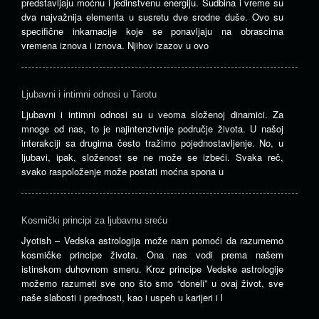
predstavljaju moćnu i jedinstvenu energiju. Sudbina i vreme su
dva najvažnija elementa u susretu dve srodne duše. Ovo su
specifične inkarnacije koje se ponavljaju na obrascima
vremena iznova i iznova. Njihov izazov u ovo
Ljubavni i intimni odnosi u Tarotu
Ljubavni i intimni odnosi su u veoma složenoj dinamici. Za
mnoge od nas, to je najintenzivnije područje života. U našoj
interakciji sa drugima često tražimo pojednostavljenje. No, u
ljubavi, ipak, složenost se ne može se izbeći. Svaka reč,
svako raspoloženje može postati moćna spona u
Kosmički principi za ljubavnu sreću
Jyotish – Vedska astrologija može nam pomoći da razumemo
kosmičke principe života. Ona nas vodi prema našem
istinskom duhovnom smeru. Kroz principe Vedske astrologije
možemo razumeti sve ono što smo “doneli” u ovaj život, sve
naše slabosti i prednosti, kao i uspeh u karijeri i l