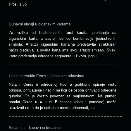
Prošli živo
Ljubavni uticaji u ciganskim kartama
Za razliku od tradicionalnih Tarot karata, proricanje sa
ciganskim kartama sastoji se od kombinacije jedinstvenih
simbola. Analiza ciganskim kartama predstavlja struktuiran
način gledanja, a svaka karta ima svoj izraziti smisao. Svaki
karta predstavlja određene segmente u životu, popu
Uticaj asteroida Ceres u ljubavnim odnosima
Natalni Ceres u određenoj kući u grafikonu opisuje vrstu
odnosa, prihvatanje i način na koji će osoba prihvatiti određene
gubitke. On je čvrsto povezan sa majčinstvom. Na primer,
natalni Ceres u 4. kući Blizanaca (dom i porodica) može
ukazivati na to da je naš dom mesto udobnosti, raz
Sinastrija – ljubav i seksualnost