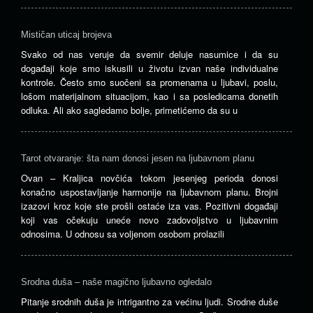
Mističan uticaj brojeva
Svako od nas veruje da svemir deluje nasumice i da su
događaji koje smo iskusili u životu izvan naše individualne
kontrole. Često smo suočeni sa promenama u ljubavi, poslu,
lošom materijalnom situacijom, kao i sa posledicama donetih
odluka. Ali ako sagledamo bolje, primetićemo da su u
Tarot otvaranje: šta nam donosi jesen na ljubavnom planu
Ovan – Kraljica novčića tokom jesenjeg perioda donosi
konačno uspostavljanje harmonije na ljubavnom planu. Brojni
izazovi kroz koje ste prošli ostaće iza vas. Pozitivni događaji
koji vas očekuju uneće novo zadovoljstvo u ljubavnim
odnosima. U odnosu sa voljenom osobom prolazili
Srodna duša – naše magično ljubavno ogledalo
Pitanje srodnih duša je intrigantno za većinu ljudi. Srodne duše