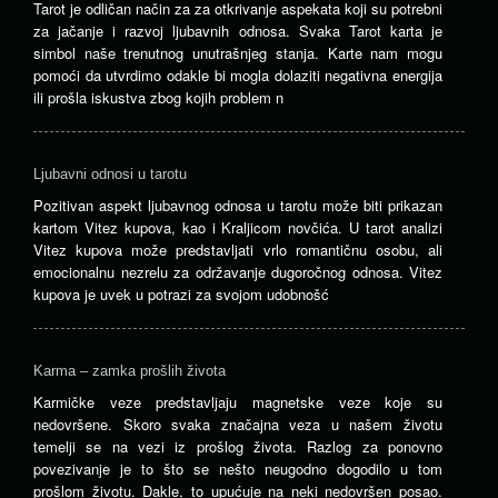
Tarot je odličan način za za otkrivanje aspekata koji su potrebni
za jačanje i razvoj ljubavnih odnosa. Svaka Tarot karta je
simbol naše trenutnog unutrašnjeg stanja. Karte nam mogu
pomoći da utvrdimo odakle bi mogla dolaziti negativna energija
ili prošla iskustva zbog kojih problem n
Ljubavni odnosi u tarotu
Pozitivan aspekt ljubavnog odnosa u tarotu može biti prikazan
kartom Vitez kupova, kao i Kraljicom novčića. U tarot analizi
Vitez kupova može predstavljati vrlo romantičnu osobu, ali
emocionalnu nezrelu za održavanje dugoročnog odnosa. Vitez
kupova je uvek u potrazi za svojom udobnošć
Karma – zamka prošlih života
Karmičke veze predstavljaju magnetske veze koje su
nedovršene. Skoro svaka značajna veza u našem životu
temelji se na vezi iz prošlog života. Razlog za ponovno
povezivanje je to što se nešto neugodno dogodilo u tom
prošlom životu. Dakle, to upućuje na neki nedovršen posao.