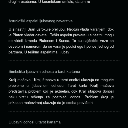
drugim osobama. U kosmičkom smislu, datum ro
Astrološki aspekti ljubavnog neverstva
U sinastriji Uran uzrokuje preljubu, Neptun vlada varanjem, dok
je Pluton vladar osvete. Teški aspekti prevare u sinastriji mogu
se videti između Plutonom i Sunca. To su najčešće veze sa
osvetom i namerom da će varanje podići ego i ponos jednog od
partnera. U teškim aspektima, ljubav
Simbolika ljubavnih odnosa u tarot kartama
Kralj mačeva i Kralj štapova u tarot analizi ukazuju na moguće
probleme u ljubavnom odnosu. Tarot karta Kralj mačeva
predstavlja problem koji je aktuelan, dok Kralj štapova donosi
neku vrstu rešenja za postojeći odnos. Problem (koji je
prikazan mačevima) ukazuje da je osoba previše hl
Ljubavni odnosi u tarot kartama