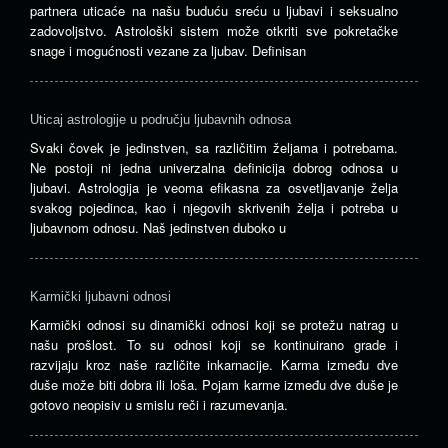
partnera uticaće na našu buduću sreću u ljubavi i seksualno
zadovoljstvo. Astrološki sistem može otkriti sve pokretačke
snage i mogućnosti vezane za ljubav. Definisan
Uticaj astrologije u području ljubavnih odnosa
Svaki čovek je jedinstven, sa različitim željama i potrebama.
Ne postoji ni jedna univerzalna definicija dobrog odnosa u
ljubavi. Astrologija je veoma efikasna za osvetljavanje želja
svakog pojedinca, kao i njegovih skrivenih želja i potreba u
ljubavnom odnosu. Naš jedinstven duboko u
Karmički ljubavni odnosi
Karmički odnosi su dinamički odnosi koji se protežu natrag u
našu prošlost. To su odnosi koji se kontinuirano grade i
razvijaju kroz naše različite inkarnacije. Karma između dve
duše može biti dobra ili loša. Pojam karme između dve duše je
gotovo neopisiv u smislu reči i razumevanja.