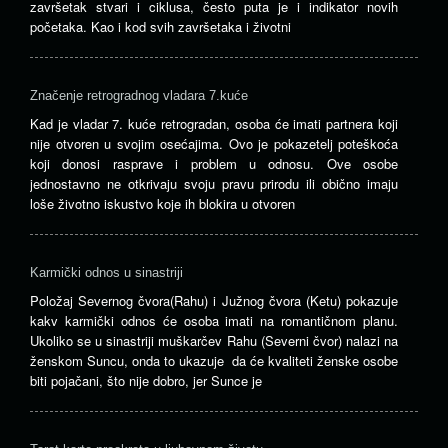
završetak stvari i ciklusa, često puta je i indikator novih
početaka. Kao i kod svih završetaka i životni
Značenje retrogradnog vladara 7.kuće
Kad je vladar 7. kuće retrogradan, osoba će imati partnera koji
nije otvoren u svojim osećajima. Ovo je pokazetelj poteškoća
koji donosi rasprave i problem u odnosu. Ove osobe
jednostavno ne otkrivaju svoju pravu prirodu ili obično imaju
loše životno iskustvo koje ih blokira u otvoren
Karmički odnos u sinastriji
Položaj Severnog čvora(Rahu) i Južnog čvora (Ketu) pokazuje
kakv karmički odnos će osoba imati na romantičnom planu.
Ukoliko se u sinastriji muškarčev Rahu (Severni čvor) nalazi na
ženskom Suncu, onda to ukazuje da će kvaliteti ženske osobe
biti pojačani, što nije dobro, jer Sunce je