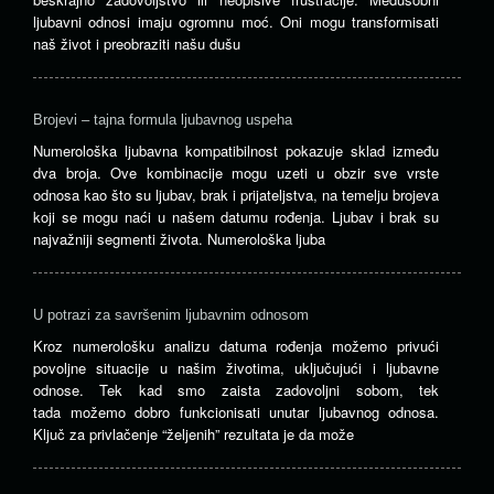
ljubavni odnosi imaju ogromnu moć. Oni mogu transformisati
naš život i preobraziti našu dušu
Brojevi – tajna formula ljubavnog uspeha
Numerološka ljubavna kompatibilnost pokazuje sklad između
dva broja. Ove kombinacije mogu uzeti u obzir sve vrste
odnosa kao što su ljubav, brak i prijateljstva, na temelju brojeva
koji se mogu naći u našem datumu rođenja. Ljubav i brak su
najvažniji segmenti života. Numerološka ljuba
U potrazi za savršenim ljubavnim odnosom
Kroz numerološku analizu datuma rođenja možemo privući
povoljne situacije u našim životima, uključujući i ljubavne
odnose. Tek kad smo zaista zadovoljni sobom, tek
tada možemo dobro funkcionisati unutar ljubavnog odnosa.
Ključ za privlačenje “željenih” rezultata je da može