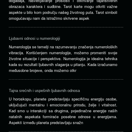
događaja, rasvetljavanje prošlosti i otkrivanje tajanstvenih
obrazaca karaktera i sudbine. Tarot karte mogu otkriti važne
aspekte u bilo kom području našeg životnog puta. Tarot simboli
omogućavaju nam da istražimo skrivene aspek
Ljubavni odnosi u numerologiji
Numerologija se temelji na razumevanju značenja numeroloških
vibracija. Korišćenjem numerologije, možemo promeniti svoje
životne situacije i perspektive. Numerologija je idealna tehnika
kada su rezultati ljubavnih slaganja u pitanju. Kada izračunamo
međusobne brojeve, onda možemo otkr
Tajna srećnih i uspešnih ljubavnih odnosa
U horoskopu, planete predstavljaju specifičnu energiju osobe,
uključujući mentalnu i emocionalnu prirodu, želje i vitalnost.
Kad smo u interakciji sa drugima, pojedinačne energije naših
natalnih aspekata formiraće posebne odnose u energijama.
Aspekti između planeta predstavljaju snažn