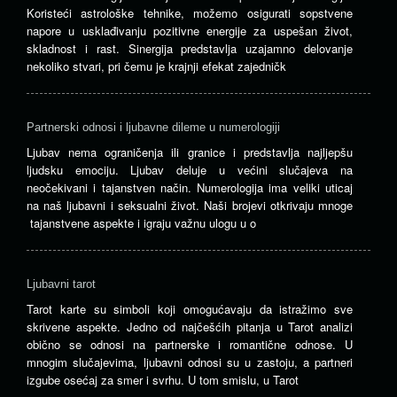
Koristeći astrološke tehnike, možemo osigurati sopstvene
napore u usklađivanju pozitivne energije za uspešan život,
skladnost i rast. Sinergija predstavlja uzajamno delovanje
nekoliko stvari, pri čemu je krajnji efekat zajedničk
Partnerski odnosi i ljubavne dileme u numerologiji
Ljubav nema ograničenja ili granice i predstavlja najljepšu
ljudsku emociju. Ljubav deluje u većini slučajeva na
neočekivani i tajanstven način. Numerologija ima veliki uticaj
na naš ljubavni i seksualni život. Naši brojevi otkrivaju mnoge
tajanstvene aspekte i igraju važnu ulogu u o
Ljubavni tarot
Tarot karte su simboli koji omogućavaju da istražimo sve
skrivene aspekte. Jedno od najčešćih pitanja u Tarot analizi
obično se odnosi na partnerske i romantične odnose. U
mnogim slučajevima, ljubavni odnosi su u zastoju, a partneri
izgube osećaj za smer i svrhu. U tom smislu, u Tarot