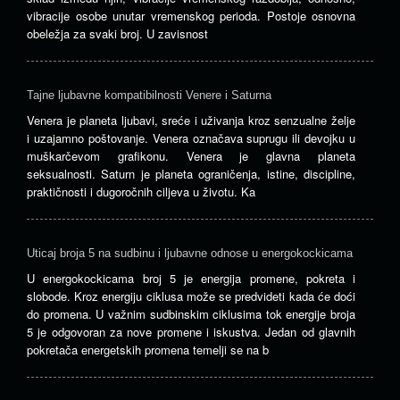
vibracije osobe unutar vremenskog perioda. Postoje osnovna
obeležja za svaki broj. U zavisnost
Tajne ljubavne kompatibilnosti Venere i Saturna
Venera je planeta ljubavi, sreće i uživanja kroz senzualne želje
i uzajamno poštovanje. Venera označava suprugu ili devojku u
muškarčevom grafikonu. Venera je glavna planeta
seksualnosti. Saturn je planeta ograničenja, istine, discipline,
praktičnosti i dugoročnih ciljeva u životu. Ka
Uticaj broja 5 na sudbinu i ljubavne odnose u energokockicama
U energokockicama broj 5 je energija promene, pokreta i
slobode. Kroz energiju ciklusa može se predvideti kada će doći
do promena. U važnim sudbinskim ciklusima tok energije broja
5 je odgovoran za nove promene i iskustva. Jedan od glavnih
pokretača energetskih promena temelji se na b