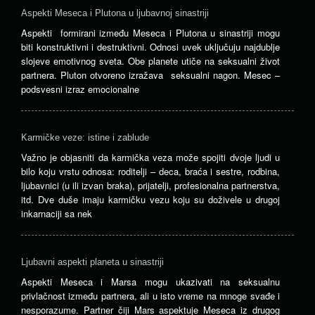
Aspekti Meseca i Plutona u ljubavnoj sinastriji
Aspekti formirani između Meseca i Plutona u sinastriji mogu
biti konstruktivni i destruktivni. Odnosi uvek uključuju najdublje
slojeve emotivnog sveta. Obe planete utiče na seksualni život
partnera. Pluton otvoreno izražava seksualni nagon. Mesec –
podsvesni izraz emocionalne
Karmičke veze: istine i zablude
Važno je objasniti da karmička veza može spojiti dvoje ljudi u
bilo koju vrstu odnosa: roditelji – deca, braća i sestre, rodbina,
ljubavnici (u ili izvan braka), prijatelji, profesionalna partnerstva,
itd. Dve duše imaju karmičku vezu koju su doživele u drugoj
inkarnaciji sa nek
Ljubavni aspekti planeta u sinastriji
Aspekti Meseca i Marsa mogu ukazivati ​​na seksualnu
privlačnost između partnera, ali u isto vreme na mnoge svađe i
nesporazume. Partner čiji Mars aspektuje Meseca iz drugog