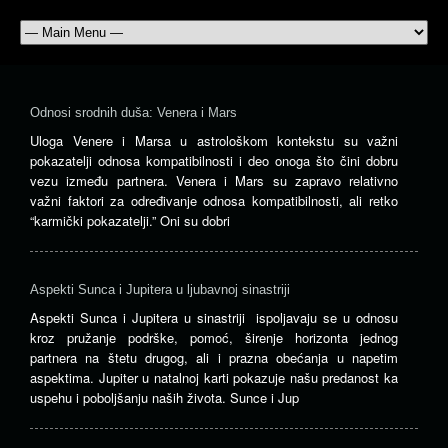
Odnosi srodnih duša: Venera i Mars
Uloga Venere i Marsa u astrološkom kontekstu su važni
pokazatelji odnosa kompatibilnosti i deo onoga što čini dobru
vezu između partnera. Venera i Mars su zapravo relativno
važni faktori za određivanje odnosa kompatibilnosti, ali retko
“karmički pokazatelji.” Oni su dobri
Aspekti Sunca i Jupitera u ljubavnoj sinastriji
Aspekti Sunca i Jupitera u sinastriji ispoljavaju se u odnosu
kroz pružanje podrške, pomoć, širenje horizonta jednog
partnera na štetu drugog, ali i prazna obećanja u napetim
aspektima. Jupiter u natalnoj karti pokazuje našu predanost ka
uspehu i poboljšanju naših života. Sunce i Jup