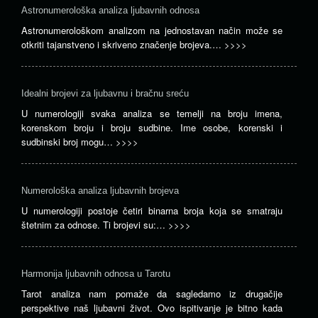
Astronumerološka analiza ljubavnih odnosa
Astronumerološkom analizom na jednostavan način može se
otkriti tajanstveno i skriveno značenje brojeva.…
>>>>
Idealni brojevi za ljubavnu i bračnu sreću
U numerologiji svaka analiza se temelji na broju imena,
korenskom broju i broju sudbine. Ime osobe, korenski i
sudbinski broj mogu…
>>>>
Numerološka analiza ljubavnih brojeva
U numerologiji postoje četiri binarna broja koja se smatraju
štetnim za odnose. Ti brojevi su:…
>>>>
Harmonija ljubavnih odnosa u Tarotu
Tarot analiza nam pomaže da sagledamo iz drugačije
perspektive naš ljubavni život. Ovo ispitivanje je bitno kada