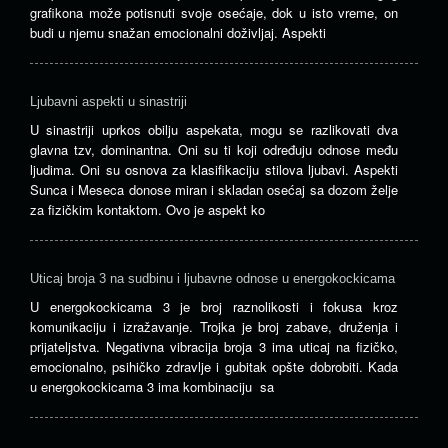
grafikona može potisnuti svoje osećaje, dok u isto vreme, on
budi u njemu snažan emocionalni doživljaj. Aspekti
Ljubavni aspekti u sinastriji
U sinastriji uprkos obilju aspekata, mogu se razlikovati dva
glavna tzv, dominantna. Oni su ti koji određuju odnose među
ljudima. Oni su osnova za klasifikaciju stilova ljubavi. Aspekti
Sunca i Meseca donose miran i skladan osećaj sa dozom želje
za fizičkim kontaktom. Ovo je aspekt ko
Uticaj broja 3 na sudbinu i ljubavne odnose u energokockicama
U energokockicama 3 je broj raznolikosti i fokusa kroz
komunikaciju i izražavanje. Trojka je broj zabave, druženja i
prijateljstva. Negativna vibracija broja 3 ima uticaj na fizičko,
emocionalno, psihičko zdravlje i gubitak opšte dobrobiti. Kada
u energokockicama 3 ima kombinaciju sa