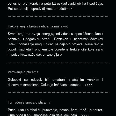
odnosno, prvi korak na putu ka usklađivanju oblika i sadržaja.
Pet se temelji nepredvidljivosti, međutim, kr
Kako energija brojeva utiče na naš život
Svaki broj ima svoju energiju, individualnu specifičnost, kao i
pozitivnu i negativnu stranu. Pozitivan ili negativan čovekov
stav i ponašanje mogu uticati na dejstvo brojeva. Naše telo je
poput magneta i ono emituje određene frekvencije koje šalju
impulse kroz naše čakru. Energija b
Verovanje o pticama
Golubovi su oduvek bili smatrani značajnim verskim i
duhovnim simbolima. Golub je hrišćanski simbol…
>>>>
Tumačenje snova o pticama
Ptice u snu simbolišu putovanje, posao, čast, moć i autoritet.
Crna ptica u snu simboliše loša dela, dok bela…
>>>>