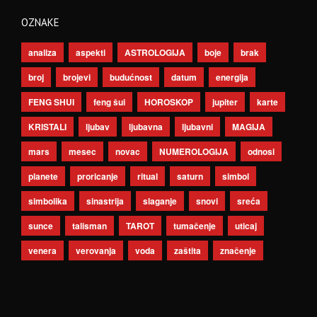
OZNAKE
analiza
aspekti
ASTROLOGIJA
boje
brak
broj
brojevi
budućnost
datum
energija
FENG SHUI
feng šui
HOROSKOP
jupiter
karte
KRISTALI
ljubav
ljubavna
ljubavni
MAGIJA
mars
mesec
novac
NUMEROLOGIJA
odnosi
planete
proricanje
ritual
saturn
simbol
simbolika
sinastrija
slaganje
snovi
sreća
sunce
talisman
TAROT
tumačenje
uticaj
venera
verovanja
voda
zaštita
značenje