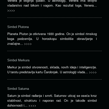
Venera je boginja ljubavi. U astrologiji, Venera ima dvojno
vladarstvo nad bikom i vagom. Kao rezultat toga, Venera…
>>>>
Simbol Plutona
Planeta Pluton je otkrivena 1930 godine. On je simbol rimskog
boga podzemlja. U horoskopu simboliše obnavljanje i
značajne…
>>>>
Simbol Merkura
Merkur je simbol otvorenosti, sklada, novih ideja i inteligencije.
U tarotu predstavlja kartu Čarobnjak. U astrologiji vlada…
>>>>
Simbol Saturna
Saturn je simbol rađanja i smrti. Saturnov uticaj se oseća kroz
stabilnost, strukturu i naporan rad. On je takođe simbol
duhovnosti i…
>>>>