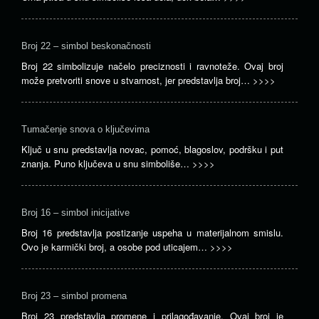
Broj 22 – simbol beskonačnosti
Broj 22 simbolizuje načelo preciznosti i ravnoteže. Ovaj broj
može pretvoriti snove u stvarnost, jer predstavlja broj…
>>>>
Tumačenje snova o ključevima
Ključ u snu predstavlja novac, pomoć, blagoslov, podršku i put
znanja. Puno ključeva u snu simboliše…
>>>>
Broj 16 – simbol inicijative
Broj 16 predstavlja postizanje uspeha u materijalnom smislu.
Ovo je karmički broj, a osobe pod uticajem…
>>>>
Broj 23 – simbol promena
Broj 23 predstavlja promene i prilagođavanje. Ovaj broj je