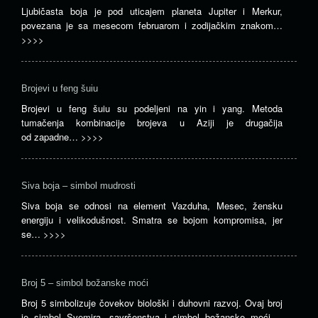
Ljubičasta boja je pod uticajem planeta Jupiter i Merkur,
povezana je sa mesecom februarom i zodijačkim znakom…
>>>>
Brojevi u feng šuiu
Brojevi u feng šuiu su podeljeni na yin i yang. Metoda
tumačenja kombinacije brojeva u Aziji je drugačija
od zapadne…
>>>>
Siva boja – simbol mudrosti
Siva boja se odnosi na element Vazduha, Mesec, žensku
energiju i velikodušnost. Smatra se bojom kompromisa, jer
se…
>>>>
Broj 5 – simbol božanske moći
Broj 5 simbolizuje čovekov biološki i duhovni razvoj. Ovaj broj
je simbol Svemira, savršenstva i simbol božanske moći.…