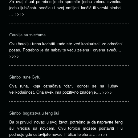
Za ovaj ritual potrebno je da spremite jednu zelenu svećicu,
jednu ljubičastu svećicu i svoj omiljeni lančić ili verski simbol.
…
>>>>
Čarolija sa svećama
Ovu čaroliju treba koristiti kada ste već konkurisali za određeni
posao. Potrebno je da nabavite veću zelenu i crvenu sveću.…
>>>>
Simbol rune Gyfu
Ova runa, koja označava “dar”, odnosi se na ljubav i
velikodušnost. Ona uvek ima pozitivno značenje.…
>>>>
Simbol bogatstva u feng šui
Da bi privukli novac u svoj život, potrebno je da napravite feng
šui vrećicu sa novcem. Ovu torbicu možete postaviti i u
područje gde ostavljate novac ili blizu telefona.…
>>>>