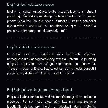
Broj 4 simbol nedostatka slobode
Broj 4 u Kabali označava grubu materijalizaciju, smetnje i
podsticaj. Četvorka predstavlja polaznu tačku, ali i proces
prosvetljenja koji još nije počeo; situacije u kojima potencijal
nije izražen i oblik koji se ne slaže sa njim. U Kabali 4
predstavlja kvadrat, simbol zatvorskih reše
Broj 31 simbol karmičkih prepreka
U Kabali broj 31 predstavlja čvor karmičkih prepreka,
nemogućnost skladnog paralelnog razvoja u životu. To je razlog
njegove sopstvene unutrašnje kontradikcije u planovima.
Trideset i jedan uništava iluzije, odnosi se na nedoslednosti i
ponekad neprijateljstvo, koje se međutim ne vidi
Broj 5 simbol uzbuđenja i kreativnosti u Kabali
Broj 5 u Kabali simboliše vidljivu manifestacija duha odnosno
preporod. Pet se može protumačiti kao prva manifestacija
kreativnih oblika, prvi korak u adaptaciji duha materije,