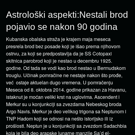
Astrološki aspekti:Nestali brod
pojavio se nakon 90 godina
Kubanska obalska straža je krajem maja meseca
presrela brod bez posade koji je išao prema njihovom
ostrvu, za koji se predpostavlja da je SS Cotopaxi
skitnica parobrod koji je nestao u decembru 1925.
godine. Od tada se vodi kao brod nestao u Bermudskom
trouglu. Učinak pomračine ne nestaje nakon što prođe,
već ostaje aktuelan dugo vremena. U pomračenju
Meseca od 8. oktobra 2014. godine prikazan za Havanu,
istaknut je moćan veliki krst na uglovima. Ascendent i
Merkur su u konjunkciji sa zvezdama Nebeskog broda
Argo Navis. Merkur je deo velikog trigona sa Neptunom i
TNP Hadom koji se odnosi na nešto istorijsko ili iz
prošlosti. Neptun je u konjunkciji sa zvezdom Sadachbia
koja je bila deo arapske lunarne manzile Sa’d el-