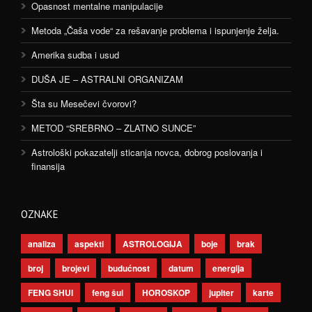
Opasnost mentalne manipulacije
Metoda „Čaša vode“ za rešavanje problema i ispunjenje želja.
Amerika sudba i usud
DUŠA JE – ASTRALNI ORGANIZAM
Šta su Mesečevi čvorovi?
METOD “SREBRNO – ZLATNO SUNCE”
Astrološki pokazatelji sticanja novca, dobrog poslovanja i
finansija
OZNAKE
analiza
aspekti
ASTROLOGIJA
boje
brak
broj
brojevi
budućnost
datum
energija
FENG SHUI
feng šui
HOROSKOP
jupiter
karte