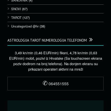
SANOVNIK
(4)
SNOVI
(67)
TAROT
(127)
Uncategorized @hr
(38)
ASTROLOGIJA TAROT NUMEROLOGIJA TELEFONOM
3,49 kn/min (0,46 EUR/min) fiksni, 4,78 kn/min (0,63
EUR/min) mobil, pozivi iz Hrvatske (Sa touchscreen ekrana
poziv dodirom na broj telefona). Na donjem ekranu su
prikazani operateri aktivni na mreži
✆
064551555