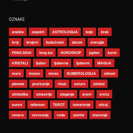
OZNAKE
analiza
aspekti
ASTROLOGIJA
boje
brak
broj
brojevi
budućnost
datum
energija
FENG SHUI
feng šui
HOROSKOP
jupiter
karte
KRISTALI
ljubav
ljubavna
ljubavni
MAGIJA
mars
mesec
novac
NUMEROLOGIJA
odnosi
planete
proricanje
ritual
saturn
simbol
simbolika
sinastrija
slaganje
snovi
sreća
sunce
talisman
TAROT
tumačenje
uticaj
venera
verovanja
voda
zaštita
značenje