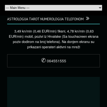
ASTROLOGIJA TAROT NUMEROLOGIJA TELEFONOM
3,49 kn/min (0,46 EUR/min) fiksni, 4,78 kn/min (0,63
EUR/min) mobil, pozivi iz Hrvatske (Sa touchscreen ekrana
poziv dodirom na broj telefona). Na donjem ekranu su
prikazani operateri aktivni na mreži
✆
064551555