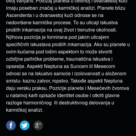
ovoj varijanti. Položaj planeta u četvrtoj i dvanaestoj kući
imaju poseban značaj u karmičkoj analizi. Planete blizu
Ascendenta i u dvanaestoj kući odnose se na
nedovršene karmičke procese. To su uticaji iskustva
prošlih inkarnacija na ovaj život i trenutne okolnosti.
Njihova pozicija je formirana pod jakim uticajem
specifičnih iskustava prošlih inkarnacija. Ako su planete u
ovim kućama pod lošim aspektom to može stvoriti
ozbiljne psihičke probleme, traumatična iskustva i
opsesije. Aspekti Neptuna sa Suncem ili Mesecom
odnosi se na iskustvo samoće i izolovanosti u složenom
smislu- kaznu zatvor, ropstvo. Takođe aspekti Neptuna
daju versku praksu. Pozicije planeta i Mesečevih čvorova
u natalnoj karti opisaće identitet osobe i otkriti glavne
razloge harmoničnog ili destruktivnog delovanja u
karmičkoj analizi.