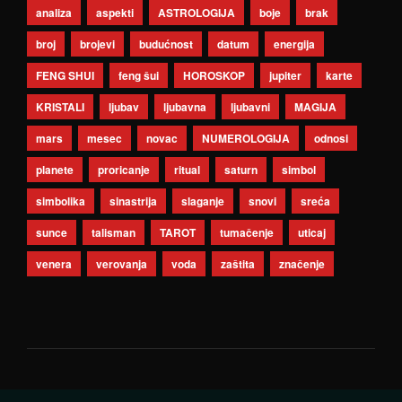
analiza
aspekti
ASTROLOGIJA
boje
brak
broj
brojevi
budućnost
datum
energija
FENG SHUI
feng šui
HOROSKOP
jupiter
karte
KRISTALI
ljubav
ljubavna
ljubavni
MAGIJA
mars
mesec
novac
NUMEROLOGIJA
odnosi
planete
proricanje
ritual
saturn
simbol
simbolika
sinastrija
slaganje
snovi
sreća
sunce
talisman
TAROT
tumačenje
uticaj
venera
verovanja
voda
zaštita
značenje