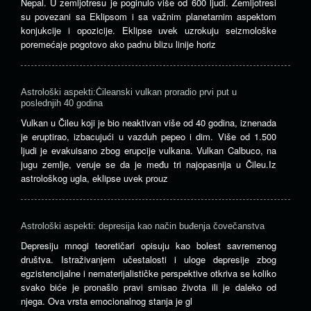
Nepal. U zemljotresu je poginulo više od 600 ljudi. Zemljotresi
su povezani sa Eklipsom i sa važnim planetarnim aspektom
konjukcije i opozicije. Eklipse uvek uzrokuju seizmološke
poremećaje pogotovo ako padnu blizu linije horiz
Astrološki aspekti:Čileanski vulkan proradio prvi put u
poslednjih 40 godina
Vulkan u Čileu koji je bio neaktivan više od 40 godina, iznenada
je eruptirao, izbacujući u vazduh pepeo i dim. Više od 1.500
ljudi je evakuisano zbog erupcije vulkana. Vulkan Calbuco, na
jugu zemlje, veruje se da je među tri najopasnija u Čileu.Iz
astrološkog ugla, eklipse uvek prouz
Astrološki aspekti: depresija kao način buđenja čovečanstva
Depresiju mnogi teoretičari opisuju kao bolest savremenog
društva. Istraživanjem učestalosti i uloge depresije zbog
egzistencijalne i nematerijalističke perspektive otkriva se koliko
svako biće je pronašlo pravi smisao života ili je daleko od
njega. Ova vrsta emocionalnog stanja je gl