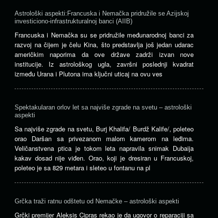
Astrološki aspekti:Francuska i Nemačka pridružile se Azijskoj
investiciono-infrastrukturalnoj banci (AIIB)
Francuska i Nemačka su se pridružile međunarodnoj banci za
razvoj na čijem je čelu Kina, što predstavlja još jedan udarac
američkim naporima da ove države zadrži izvan nove
institucije. Iz astrološkog ugla, završni poslednji kvadrat
između Urana i Plutona ima ključni uticaj na ovu ves
Spektakularan orlov let sa najviše zgrade na svetu – astrološki
aspekti
Sa najviše zgrade na svetu, Burj Khalifa/ Burdž Kalife/, poleteo
orao Daršan sa privezanom malom kamerom na leđima.
Veličanstvena ptica je tokom leta napravila snimak Dubaija
kakav dosad nije viđen. Orao, koji je dresiran u Francuskoj,
poleteo je sa 829 metara i sleteo u fontanu na pl
Grčka traži ratnu odštetu od Nemačke – astrološki aspekti
Grčki premijer Aleksis Cipras rekao je da ugovor o reparaciji sa