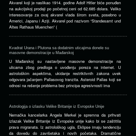
Akvarel koji je naslikao 1914. godine Adolf Hitler biće ponuđen
na aukcijskoj prodaji po početnoj ceni od 62.685 dolara. Veliko
interesovanje za ovaj akvarel vlada širom sveta, posebno u
Americi, Japanu i Aziji. Akvarel pod nazivom “Standesamt und
Altes Rathaus Muenchen” (
Kvadrat Urana i Plutona sa dodatnim uticajima donele su
masovne demonstracije u Mađarskoj
U Mađarskoj su nastavljene masovne demonstracije na
ulicama zbog predloga o uvođenju poreza na internet. U
astrološkim aspektima, ukidanje restriktivnih zakona uvek
odgovara jačanjem Pallasovog tranzita. Asteroid Pallas koji se
odnosi na rešenje problema bez principa agresivnosti ima
Astrologija o izlasku Velike Britanije iz Evropske Unije
Nemačka kancelarka Angela Merkel je spremna da prihvati
izlazak Velike Britanije iz Evropske unije kako bi se zaštitila
prava migranata. Iz astrološkog ugla, Eklipse imaju tendenciju
da dovedu do završetaka i novih početaka. Dramatične