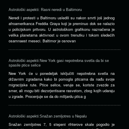
Astrološki aspekti: Rasni neredi u Baltimoru
Neredi i protesti u Baltimoru usledili su nakon smrti još jednog
afroamerikanca Freddia Graya koji je preminuo dok se nalazio
u policijskom pritvoru. U astrološkom grafikonu naznačena je
velika planetarna aktivnost u ovom trenutku i tokom sledećih
osamnaest meseci. Baltimor je osnovan
Astrološki aspekti:New York gasi nepotrebna svetla da bi se
spasile ptice selice
New York će u ponedeljak isključiti nepotrebna svetla na
državnim zgradama kako bi pomogla pticama da nađu svoje
migracijske rute. Ptice selice, veruje se, koriste zvezde za
smer, ali mogu biti dezorjentisane rasvetom, zbog kojih udaraju
u zgrade. Procenjuje se da do milijardu ptica g
Astrološki aspekti:Snažan zemljotres u Nepalu
Snažan zemljotres 7, 5 stepeni rihterove skale pogodio je