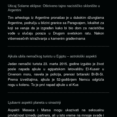
Uticaj Solarne eklipse: Otkriveno tajno nacističko sklonište u
Argentini
Tim arheologa iz Argentine pronašao je u dubokim džunglama
Argentine, području u blizini granice sa Paragvajem, lokalitet za
koji se veruje da je izgrađen kako bi bio dom za nacističke
vođe u slučaju poraza u Drugom svetskom ratu. Nakon
višemesečnih istraživanja u kamenim građevinama
Ajkula ubila nemačkog turistu u Egiptu – astrološki aspekti
Jedan nemački turista 23. marta 2015. godine izgubio je život
posle napada ajkule u egipatskom letovalištu El-Kuseir u
Crvenom moru, navela je policija, prenosi britanski Bi-Bi-Si.
Prema izveštajima, ajkula je 52-godišnjem Nemcu odgrizla
nogu u kolenu. To je prvi napad ajkule u el-Kus
Ljubavni aspekti planeta u sinastriji
Aspekti Meseca i Marsa mogu ukazivati ​​na seksualnu
privlačnost između partnera, ali u isto vreme na mnoge svađe i