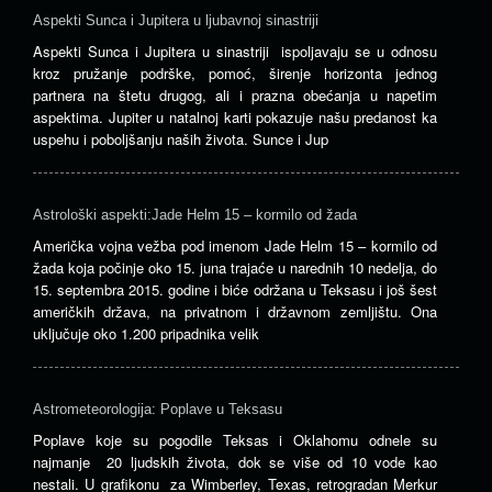
Aspekti Sunca i Jupitera u ljubavnoj sinastriji
Aspekti Sunca i Jupitera u sinastriji ispoljavaju se u odnosu
kroz pružanje podrške, pomoć, širenje horizonta jednog
partnera na štetu drugog, ali i prazna obećanja u napetim
aspektima. Jupiter u natalnoj karti pokazuje našu predanost ka
uspehu i poboljšanju naših života. Sunce i Jup
Astrološki aspekti:Jade Helm 15 – kormilo od žada
Američka vojna vežba pod imenom Jade Helm 15 – kormilo od
žada koja počinje oko 15. juna trajaće u narednih 10 nedelja, do
15. septembra 2015. godine i biće održana u Teksasu i još šest
američkih država, na privatnom i državnom zemljištu. Ona
uključuje oko 1.200 pripadnika velik
Astrometeorologija: Poplave u Teksasu
Poplave koje su pogodile Teksas i Oklahomu odnele su
najmanje 20 ljudskih života, dok se više od 10 vode kao
nestali. U grafikonu za Wimberley, Texas, retrogradan Merkur