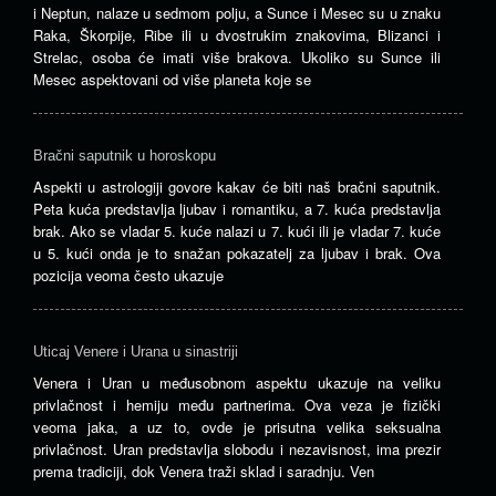
i Neptun, nalaze u sedmom polju, a Sunce i Mesec su u znaku
Raka, Škorpije, Ribe ili u dvostrukim znakovima, Blizanci i
Strelac, osoba će imati više brakova. Ukoliko su Sunce ili
Mesec aspektovani od više planeta koje se
Bračni saputnik u horoskopu
Aspekti u astrologiji govore kakav će biti naš bračni saputnik.
Peta kuća predstavlja ljubav i romantiku, a 7. kuća predstavlja
brak. Ako se vladar 5. kuće nalazi u 7. kući ili je vladar 7. kuće
u 5. kući onda je to snažan pokazatelj za ljubav i brak. Ova
pozicija veoma često ukazuje
Uticaj Venere i Urana u sinastriji
Venera i Uran u međusobnom aspektu ukazuje na veliku
privlačnost i hemiju među partnerima. Ova veza je fizički
veoma jaka, a uz to, ovde je prisutna velika seksualna
privlačnost. Uran predstavlja slobodu i nezavisnost, ima prezir
prema tradiciji, dok Venera traži sklad i saradnju. Ven