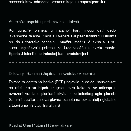
napredak kroz određene promene koje su napravljene ili n
Astrološki aspekti i predispozicije i talenti
Konfiguracije planeta u natalnoj karti mogu dati osobi
izvanredne talente. Kada su Venera i Jupiter istaknuti u ribama
oni daju estetske osećaje i snažnu maštu. Aktivna 5. i 12.
kuća naglašavaju potrebu za kreativnošću u svetu mašte.
Sportski talenti u astrološkoj karti predstavljeni
Delovanje Saturna i Jupitera na svetsku ekonomiju
Evropska centralna banka (ECB) najavila je da će intervenisati
na tržištima sa hiljadu milijardu evra kako bi se inflacija u
evrozoni vratila u planirani okvir. Iz astrološkog ugla planete
Saturn i Jupiter su dva glavna planetarna pokazatelja globalne
situacije na tržištu. Tranzitni S
Kvadrat Uran Pluton i Hitlerov akvarel