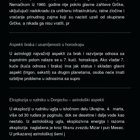
Nemačkom iz 1960. godine nije pokrio glavne zahteve Grčke,
uključujući nadoknadu za uništenu infrastrukturu, ratne zločine i
vraćanje prinudnog zajma koji su nacisti uzeli od okupirane
Grčke, a nikada ga nisu vratili, pr
Aspekti braka i usamljenosti u horoskopu
U astrologiji najvažniji aspekti za brak i razvijanje odnosa sa
suprotnim polom nalaze se u 7. kući. horoskopa. Ako vladar 7.
kuće (kuća odnosa i braka) ima jak status i skladan glavni
aspekt (trigon, sekstil) sa drugim planetama, osoba neće imati
ozbiljne probleme u odnosima sa supro
Eksplozija u rudniku u Donjecku – astrološki aspekti
U eksploziji u rudniku uglja u istočnom delu Ukrajine, 4. marta,
više od 30 rudara je poginulo, dok se desetine i dalje vode kao
nestalo. Iz astrološkog ugla, eksplozivna energija i razorna
eksplozija naglašena je kroz fiksnu zvezdu Mizar i pun Mesec.
U prikazanoj astrološkoj šemi j