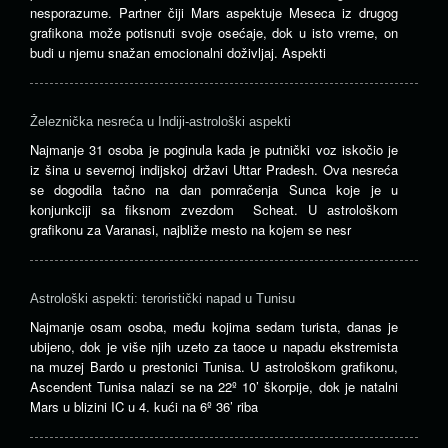
nesporazume. Partner čiji Mars aspektuje Meseca iz drugog
grafikona može potisnuti svoje osećaje, dok u isto vreme, on
budi u njemu snažan emocionalni doživljaj. Aspekti
Železnička nesreća u Indiji-astrološki aspekti
Najmanje 31 osoba je poginula kada je putnički voz iskočio je
iz šina u severnoj indijskoj državi Uttar Pradesh. Ova nesreća
se dogodila tačno na dan pomračenja Sunca koje je u
konjunkciji sa fiksnom zvezdom Scheat. U astrološkom
grafikonu za Varanasi, najbliže mesto na kojem se nesr
Astrološki aspekti: teroristički napad u Tunisu
Najmanje osam osoba, među kojima sedam turista, danas je
ubijeno, dok je više njih uzeto za taoce u napadu ekstremista
na muzej Bardo u prestonici Tunisa. U astrološkom grafikonu,
Ascendent Tunisa nalazi se na 22º 10’ škorpije, dok je natalni
Mars u blizini IC u 4. kući na 6º 36’ riba