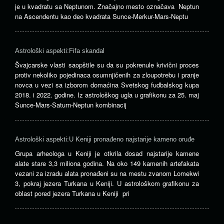
je u kvadratu sa Neptunom. Značajno mesto označava Neptun
na Ascendentu kao deo kvadrata Sunce-Merkur-Mars-Neptu
Astrološki aspekti:Fifa skandal
Švajcarske vlasti saopštile su da su pokrenule krivični proces
protiv nekoliko pojedinaca osumnjičenih za zloupotrebu i pranje
novca u vezi sa izborom domaćina Svetskog fudbalskog kupa
2018. i 2022. godine. Iz astrološkog ugla u grafikonu za 25. maj
Sunce-Mars-Saturn-Neptun kombinacij
Astrološki aspekti:U Keniji pronađeno najstarije kameno oruđe
Grupa arheologa u Keniji je otkrila dosad najstarije kamene
alate stare 3,3 miliona godina. Na oko 149 kamenih artefakata
vezani za izradu alata pronađeni su na mestu zvanom Lomekwi
3, pokraj jezera Turkana u Keniji. U astrološkom grafikonu za
oblast pored jezera Turkana u Keniji pri