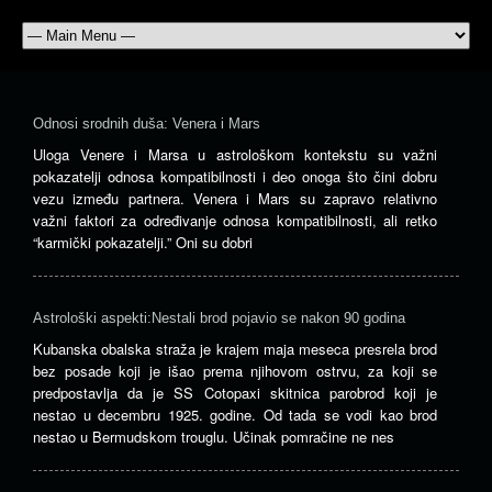
Odnosi srodnih duša: Venera i Mars
Uloga Venere i Marsa u astrološkom kontekstu su važni
pokazatelji odnosa kompatibilnosti i deo onoga što čini dobru
vezu između partnera. Venera i Mars su zapravo relativno
važni faktori za određivanje odnosa kompatibilnosti, ali retko
“karmički pokazatelji.” Oni su dobri
Astrološki aspekti:Nestali brod pojavio se nakon 90 godina
Kubanska obalska straža je krajem maja meseca presrela brod
bez posade koji je išao prema njihovom ostrvu, za koji se
predpostavlja da je SS Cotopaxi skitnica parobrod koji je
nestao u decembru 1925. godine. Od tada se vodi kao brod
nestao u Bermudskom trouglu. Učinak pomračine ne nes