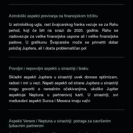
Astrološki aspekti previranja na finansijskom tržištu
Iz astrološkog ugla, rast švajcarskog franka vezuje se za Rahu
period, koji će biti na snazi do 2020. godine. Rahu se
nadovezuje za velike finansijske uspone ali i velike finansijske
padove. U grafikonu Švajcarske može se primetiti dobar
položaj Jupitera, ali i dosta problematičan pol
Povoljni i nepovoljni aspekti u sinastriji i braku
Skladni aspekti Jupitera u sinastriji uvek donose optimizam,
radost i mir u vezi. Napeti aspekti od strane Jupitera u sinastriji
mogu govoriti o nerealnim očekivanjima, ukoliko Jupiter
aspektuje Neptuna u partnerovoj karti. U sinastriji, svi
međusobni aspekti Sunca i Meseca imaju važn
Aspekti Venere i Neptuna u sinastriji: potraga za savršenim
ljubavnim partnerom