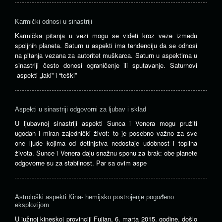
Karmički odnosi u sinastriji
Karmička pitanja u vezi mogu se videti kroz veze između
spoljnih planeta. Saturn u aspekti ima tendenciju da se odnosi
na pitanja vezana za autoritet muškarca. Saturn u aspektima u
sinastriji često donosi ograničenje ili sputavanje. Saturnovi
aspekti „laki” i “teški”
Aspekti u sinastriji odgovorni za ljubav i sklad
U ljubavnoj sinastriji aspekti Sunca i Venera mogu pružiti
ugodan i miran zajednički život: to je posebno važno za sve
one ljude kojima od detinjstva nedostaje udobnost i toplina
života. Sunce i Venera daju snažnu sponu za brak: obe planete
odgovorne su za stabilnost. Par sa ovim aspe
Astrološki aspekti:Kina- hemijsko postrojenje pogođeno
eksplozijom
U južnoj kineskoj provinciji Fujian, 6. marta 2015. godine, došlo