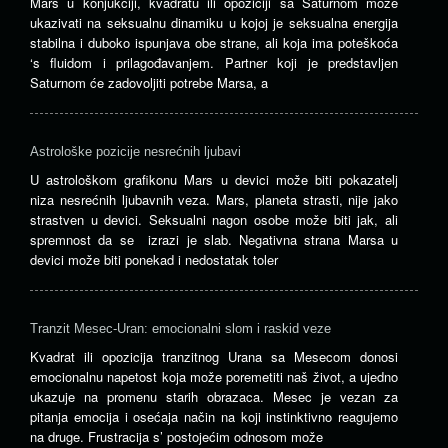
Mars u konjukciji, kvadratu ili opoziciji sa Saturnom može
ukazivati ​​na seksualnu dinamiku u kojoj je seksualna energija
stabilna i duboko ispunjava obe strane, ali koja ima poteškoća
‘s fluidom i prilagođavanjem. Partner koji je predstavljen
Saturnom će zadovoljiti potrebe Marsa, a
Astrološke pozicije nesrećnih ljubavi
U astrološkom grafikonu Mars u devici može biti pokazatelj
niza nesrećnih ljubavnih veza. Mars, planeta strasti, nije jako
strastven u devici. Seksualni nagon osobe može biti jak, ali
spremnost da se izrazi je slab. Negativna strana Marsa u
devici može biti ponekad i nedostatak toler
Tranzit Mesec-Uran: emocionalni slom i raskid veze
Kvadrat ili opozicija tranzitnog Urana sa Mesecom donosi
emocionalnu napetost koja može poremetiti naš život, a ujedno
ukazuje na promenu starih obrazaca. Mesec je vezan za
pitanja emocija i osećaja način na koji instinktivno reagujemo
na druge. Frustracija s’ postojećim odnosom može