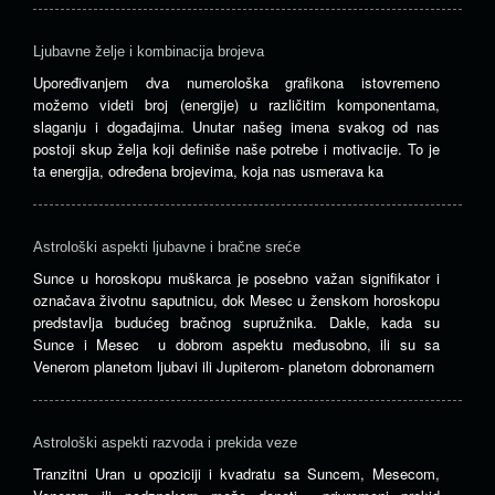
Ljubavne želje i kombinacija brojeva
Upoređivanjem dva numerološka grafikona istovremeno
možemo videti broj (energije) u različitim komponentama,
slaganju i događajima. Unutar našeg imena svakog od nas
postoji skup želja koji definiše naše potrebe i motivacije. To je
ta energija, određena brojevima, koja nas usmerava ka
Astrološki aspekti ljubavne i bračne sreće
Sunce u horoskopu muškarca je posebno važan signifikator i
označava životnu saputnicu, dok Mesec u ženskom horoskopu
predstavlja budućeg bračnog supružnika. Dakle, kada su
Sunce i Mesec u dobrom aspektu međusobno, ili su sa
Venerom planetom ljubavi ili Jupiterom- planetom dobronamern
Astrološki aspekti razvoda i prekida veze
Tranzitni Uran u opoziciji i kvadratu sa Suncem, Mesecom,