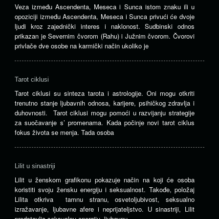
Veza između Ascendenta, Meseca i Sunca istom znaku ili u
opoziciji između Ascendenta, Meseca i Sunca privući će dvoje
ljudi kroz zajednički interes i naklonost. Sudbinski odnos
prikazan je Severnim čvorom (Rahu) i Južnim čvorom. Čvorovi
privlače dve osobe na karmički način ukoliko je
Tarot ciklusi
Tarot ciklusi su sinteza tarota i astrologije. Oni mogu otkriti
trenutno stanje ljubavnih odnosa, karijere, psihičkog zdravlja i
duhovnosti. Tarot ciklusi mogu pomoći u razvijanju strategije
za suočavanje s’ promenama. Kada počinje novi tarot ciklus
fokus života se menja. Tada osoba
Lilit u sinastriji
Lilit u ženskom grafikonu pokazuje način na koji će osoba
koristiti svoju žensku energiju i seksualnost. Takođe, položaj
Lilita otkriva tamnu stranu, osvetoljubivost, seksualno
izražavanje, ljubavne afere i neprijateljstvo. U sinastriji, Lilit
predstavlja seksualnu energiju, ljubavnu