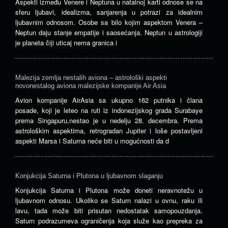
Aspekti između Venere i Neptuna u natalnoj karti odnose se na
sferu ljubavi, idealizma, sanjarenja u potrazi za idealnim
ljubavnim odnosom. Osobe sa bilo kojim aspektom Venera –
Neptun daju stanje empatije i saosećanja. Neptun u astrologiji
je planeta čiji uticaj nema granica i
Malezija zemlja nestalih aviona – astrološki aspekti
novonestalog aviona malezijske kompanije Air Asia
Avion kompanije AirAsia sa ukupno 162 putnika i člana
posade, koji je leteo na ruti iz indonezijskog grada Surabaye
prema Singapuru,nestao je u nedelju 28. decembra. Prema
astrološkim aspektima, retrogradan Jupiter i loše postavljeni
aspekti Marsa i Saturna neće biti u mogućnosti da d
Konjukcija Saturna i Plutona u ljubavnom slaganju
Konjukcija Saturna i Plutona može doneti neravnotežu u
ljubavnom odnosu. Ukoliko se Saturn nalazi u ovnu, raku ili
lavu, tada može biti prisutan nedostatak samopouzdanja.
Saturn podrazumeva ograničenja koja služe kao prepreka za