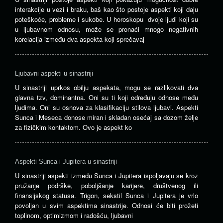
interakcije u vezi i braku, baš kao što postoje aspekti koji daju
poteškoće, probleme i sukobe. U horoskopu dvoje ljudi koji su
u ljubavnom odnosu, može se pronaći mnogo negativnih
korelacija između dva aspekta koji sprečavaj
Ljubavni aspekti u sinastriji
U sinastriji uprkos obilju aspekata, mogu se razlikovati dva
glavna tzv, dominantna. Oni su ti koji određuju odnose među
ljudima. Oni su osnova za klasifikaciju stilova ljubavi. Aspekti
Sunca i Meseca donose miran i skladan osećaj sa dozom želje
za fizičkim kontaktom. Ovo je aspekt ko
Aspekti Sunca i Jupitera u sinastriji
U sinastriji aspekti između Sunca i Jupitera ispoljavaju se kroz
pružanje podrške, poboljšanje karijere, društvenog ili
finansijskog statusa. Trigon, sekstil Sunca i Jupitera je vrlo
povoljan u svim aspektima sinastrije. Odnosi će biti prožeti
toplinom, optimizmom i radošću, ljubavni