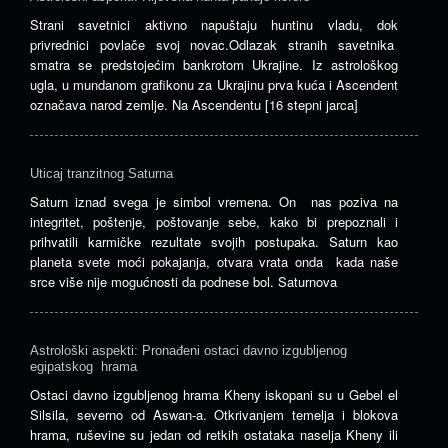
Strani savetnici aktivno napuštaju huntinu vladu, dok
privrednici povlače svoj novac.Odlazak stranih savetnika
smatra se predstojećim bankrotom Ukrajine. Iz astrološkog
ugla, u mundanom grafikonu za Ukrajinu prva kuća i Ascendent
označava narod zemlje. Na Ascendentu [16 stepni jarca]
Uticaj tranzitnog Saturna
Saturn iznad svega je simbol vremena. On nas poziva na
integritet, poštenje, poštovanje sebe, kako bi prepoznali i
prihvatili karmičke rezultate svojih postupaka. Saturn kao
planeta svete moći pokajanja, otvara vrata onda kada naše
srce više nije mogućnosti da podnese bol. Saturnova
Astrološki aspekti: Pronađeni ostaci davno izgubljenog
egipatskog hrama
Ostaci davno izgubljenog hrama Kheny iskopani su u Gebel el
Silsila, severno od Aswan-a. Otkrivanjem temelja i blokova
hrama, ruševine su jedan od retkih ostataka naselja Kheny ili