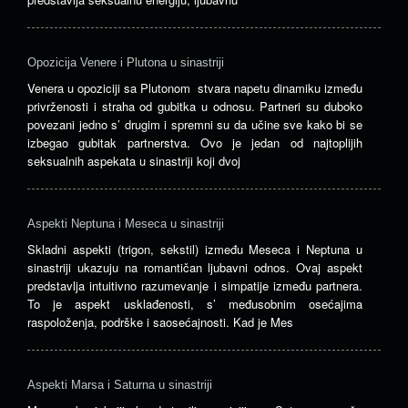
Opozicija Venere i Plutona u sinastriji
Venera u opoziciji sa Plutonom stvara napetu dinamiku između
privrženosti i straha od gubitka u odnosu. Partneri su duboko
povezani jedno s’ drugim i spremni su da učine sve kako bi se
izbegao gubitak partnerstva. Ovo je jedan od najtoplijih
seksualnih aspekata u sinastriji koji dvoj
Aspekti Neptuna i Meseca u sinastriji
Skladni aspekti (trigon, sekstil) između Meseca i Neptuna u
sinastriji ukazuju na romantičan ljubavni odnos. Ovaj aspekt
predstavlja intuitivno razumevanje i simpatije između partnera.
To je aspekt usklađenosti, s’ međusobnim osećajima
raspoloženja, podrške i saosećajnosti. Kad je Mes
Aspekti Marsa i Saturna u sinastriji