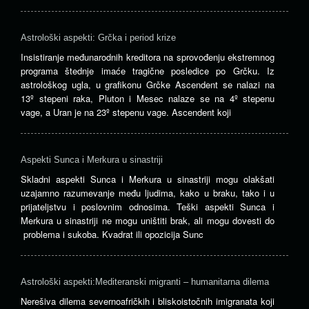
Astrološki aspekti: Grčka i period krize
Insistiranje međunarodnih kreditora na sprovođenju ekstremnog
programa štednje imaće tragične posledice po Grčku. Iz
astrološkog ugla, u grafikonu Grčke Ascendent se nalazi na
13º stepeni raka, Pluton i Mesec nalaze se na 4º stepenu
vage, a Uran je na 23º stepenu vage. Ascendent koji
Aspekti Sunca i Merkura u sinastriji
Skladni aspekti Sunca i Merkura u sinastriji mogu olakšati
uzajamno razumevanje među ljudima, kako u braku, tako i u
prijateljstvu i poslovnim odnosima. Teški aspekti Sunca i
Merkura u sinastriji ne mogu uništiti brak, ali mogu dovesti do
problema i sukoba. Kvadrat ili opozicija Sunc
Astrološki aspekti:Mediteranski migranti – humanitarna dilema
Nerešiva ​​dilema severnoafričkih i bliskoistočnih imigranata koji