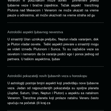
Venerom ili podznakom može doneti privremeni prekid
ljubavne veze i bračne zajednice. Težak aspekt tranzitnog
Plutona nad Mesecom i Venerom ne može ukazati na vreme
pauze u odnosima, ali može ukazivati ​​na vreme straha od gu
Astrološki aspekti ljubavnog neverstva
U sinastriji Uran uzrokuje preljubu, Neptun vlada varanjem, dok
je Pluton vladar osvete. Teški aspekti prevare u sinastriji mogu
se videti između Plutonom i Sunca. To su najčešće veze sa
osvetom i namerom da će varanje podići ego i ponos jednog od
partnera. U teškim aspektima, ljubav
Astrološki pokazatelji novih ljubavnih veza u horoskopu
U astrologiji postoje brojni aspekti koji predviđaju nove ljubavne
veze. Jedan od najpouzdanijih pokazatelja su spoljne planeta
(Jupiter, Saturn, Uran, Neptun i Pluton) u aspektu sa natalnom
Venerom. Tranzitne planeta koji prolaze ​​natalnu Veneru često
upućuju na početak (ili kraj-za