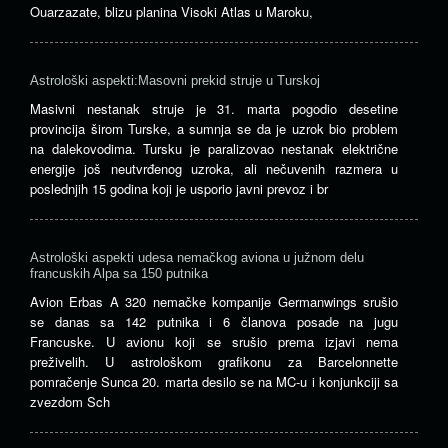
Ouarzazate, blizu planina Visoki Atlas u Maroku,
Astrološki aspekti:Masovni prekid struje u Turskoj
Masivni nestanak struje je 31. marta pogodio desetine
provincija širom Turske, a sumnja se da je uzrok bio problem
na dalekovodima. Tursku je paralizovao nestanak električne
energije još neutvrđenog uzroka, ali nečuvenih razmera u
poslednjih 15 godina koji je usporio javni prevoz i br
Astrološki aspekti udesa nemačkog aviona u južnom delu
francuskih Alpa sa 150 putnika
Avion Erbas A 320 nemačke kompanije Germanwings srušio
se danas sa 142 putnika i 6 članova posade na jugu
Francuske. U avionu koji se srušio prema izjavi nema
preživelih. U astrološkom grafikonu za Barcelonnette
pomračenje Sunca 20. marta desilo se na MC-u i konjunkciji sa
zvezdom Sch