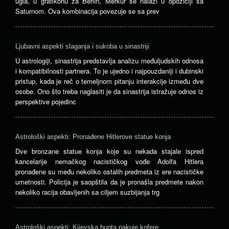
ugla, u grafikonu za Berlin, Merkur se nalazi u opoziciji sa
Saturnom. Ova kombinacija povezuje se sa prev
Ljubavni aspekti slaganja i sukoba u sinastriji
U astrologiji, sinastrija predstavlja analizu međuljudskih odnosa
i kompatibilnosti partnera. To je ujedno i najpouzdaniji i dubinski
pristup, kada je reč o temeljnom pitanju interakcije između dve
osobe. Ono što treba naglasiti je da sinastrija istražuje odnos iz
perspektive pojedinc
Astrološki aspekti: Pronađene Hitlerove statue konja
Dve bronzane statue konja koje su nekada stajale ispred
kancelarije nemačkog nacističkog vođe Adolfa Hitlera
pronađene su među nekoliko ostalih predmeta iz ere nacističke
umetnosti. Policija je saopštila da je pronašla predmete nakon
nekoliko racija obavljenih sa ciljem suzbijanja trg
Astrološki aspekti: Kijevska hunta pakuje kofere