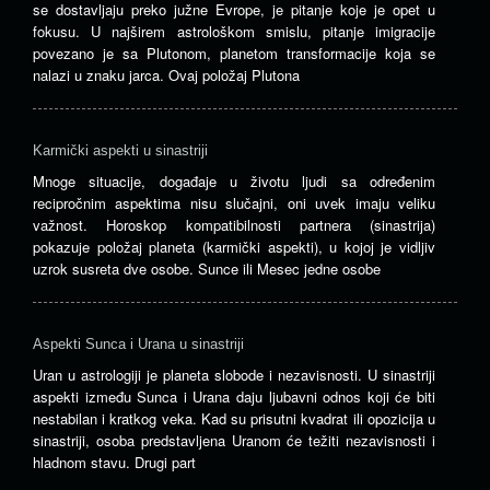
se dostavljaju preko južne Evrope, je pitanje koje je opet u
fokusu. U najširem astrološkom smislu, pitanje imigracije
povezano je sa Plutonom, planetom transformacije koja se
nalazi u znaku jarca. Ovaj položaj Plutona
Karmički aspekti u sinastriji
Mnoge situacije, događaje u životu ljudi sa određenim
recipročnim aspektima nisu slučajni, oni uvek imaju veliku
važnost. Horoskop kompatibilnosti partnera (sinastrija)
pokazuje položaj planeta (karmički aspekti), u kojoj je vidljiv
uzrok susreta dve osobe. Sunce ili Mesec jedne osobe
Aspekti Sunca i Urana u sinastriji
Uran u astrologiji je planeta slobode i nezavisnosti. U sinastriji
aspekti između Sunca i Urana daju ljubavni odnos koji će biti
nestabilan i kratkog veka. Kad su prisutni kvadrat ili opozicija u
sinastriji, osoba predstavljena Uranom će težiti nezavisnosti i
hladnom stavu. Drugi part