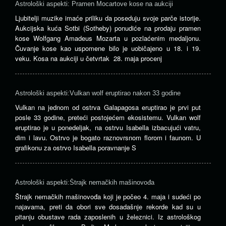
Astrološki aspekti: Pramen Mocartove kose na aukciji
Ljubitelji muzike imaće priliku da poseduju svoje parče istorije.
Aukcijska kuća Sotbi (Sotheby) ponudiće na prodaju pramen
kose Wolfgang Amadeus Mozarta u pozlaćenim medaljonu.
Čuvanje kose kao uspomene bilo je uobičajeno u 18. i 19.
veku. Kosa na aukciji u četvrtak 28. maja procenj
Astrološki aspekti:Vulkan wolf eruptirao nakon 33 godine
Vulkan na jednom od ostrva Galapagosa eruptirao je prvi put
posle 33 godine, preteći postojećem ekosistemu. Vulkan wolf
eruptirao je u ponedeljak, na ostrvu Isabella izbacujući vatru,
dim i lavu. Ostrvo je bogato raznovrsnom florom i faunom. U
grafikonu za ostrvo Isabella poravnanje S
Astrološki aspekti:Štrajk nemačkih mašinovođa
Štrajk nemačkih mašinovođa koji je počeo 4. maja i sudeći po
najavama, preti da obori sve dosadašnje rekorde kad su u
pitanju obustave rada zaposlenih u železnici. Iz astrološkog