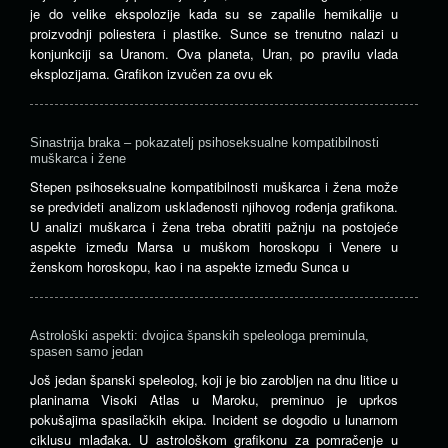
je do velike ekspolozije kada su se zapalile hemikalije u
proizvodnji poliestera i plastike. Sunce se trenutno nalazi u
konjunkciji sa Uranom. Ova planeta, Uran, po pravilu vlada
eksplozijama. Grafikon izvučen za ovu ek
Sinastrija braka – pokazatelj psihoseksualne kompatibilnosti
muškarca i žene
Stepen psihoseksualne kompatibilnosti muškarca i žena može
se predvideti analizom usklađenosti njihovog rođenja grafikona.
U analizi muškarca i žena treba obratiti pažnju na postojeće
aspekte između Marsa u muškom horoskopu i Venere u
ženskom horoskopu, kao i na aspekte između Sunca u
Astrološki aspekti: dvojica španskih speleologa preminula,
spasen samo jedan
Još jedan španski speleolog, koji je bio zarobljen na dnu litice u
planinama Visoki Atlas u Maroku, preminuo je uprkos
pokušajima spasilačkih ekipa. Incident se dogodio u lunarnom
ciklusu mlađaka. U astrološkom grafikonu za pomračenje u