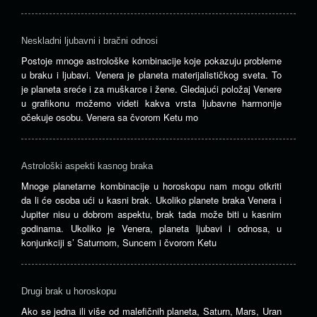
Neskladni ljubavni i bračni odnosi
Postoje mnoge astrološke kombinacije koje pokazuju probleme
u braku i ljubavi. Venera je planeta materijalističkog sveta. To
je planeta sreće i za muškarce i žene. Gledajući položaj Venere
u grafikonu možemo videti kakva vrsta ljubavne harmonije
očekuje osobu. Venera sa čvorom Ketu mo
Astrološki aspekti kasnog braka
Mnoge planetarne kombinacije u horoskopu nam mogu otkriti
da li će osoba ući u kasni brak. Ukoliko planete braka Venera i
Jupiter nisu u dobrom aspektu, brak tada može biti u kasnim
godinama. Ukoliko je Venera, planeta ljubavi i odnosa, u
konjunkciji s’ Saturnom, Suncem i čvorom Ketu
Drugi brak u horoskopu
Ako se jedna ili više od malefičnih planeta, Saturn, Mars, Uran