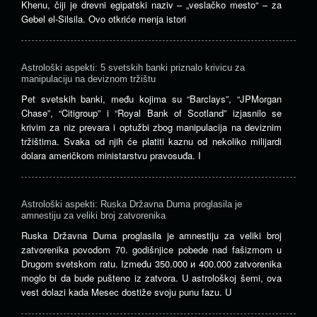
Khenu, čiji je drevni egipatski naziv – „veslačko mesto“ – za
Gebel el-Silsila. Ovo otkriće menja istori
Astrološki aspekti: 5 svetskih banki priznalo krivicu za
manipulaciju na deviznom tržištu
Pet svetskih banki, među kojima su “Barclays”, “JPMorgan
Chase”, “Citigroup” i “Royal Bank of Scotland” izjasnilo se
krivim za niz prevara i optužbi zbog manipulacija na deviznim
tržištima. Svaka od njih će platiti kaznu od nekoliko milijardi
dolara američkom ministarstvu pravosuđa. I
Astrološki aspekti: Ruska Državna Duma proglasila je
amnestiju za veliki broj zatvorenika
Ruska Državna Duma proglasila je amnestiju za veliki broj
zatvorenika povodom 70. godišnjice pobede nad fašizmom u
Drugom svetskom ratu. Između 350.000 и 400.000 zatvorenika
moglo bi da bude pušteno iz zatvora. U astrološkoj šemi, ova
vest dolazi kada Mesec dostiže svoju punu fazu. U