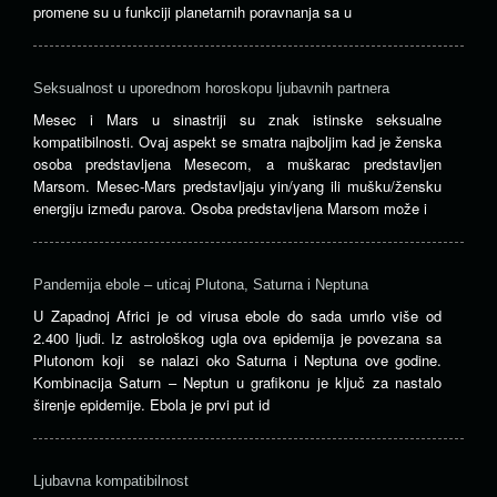
promene su u funkciji planetarnih poravnanja sa u
Seksualnost u uporednom horoskopu ljubavnih partnera
Mesec i Mars u sinastriji su znak istinske seksualne
kompatibilnosti. Ovaj aspekt se smatra najboljim kad je ženska
osoba predstavljena Mesecom, a muškarac predstavljen
Marsom. Mesec-Mars predstavljaju yin/yang ili mušku/žensku
energiju između parova. Osoba predstavljena Marsom može i
Pandemija ebole – uticaj Plutona, Saturna i Neptuna
U Zapadnoj Africi je od virusa ebole do sada umrlo više od
2.400 ljudi. Iz astrološkog ugla ova epidemija je povezana sa
Plutonom koji se nalazi oko Saturna i Neptuna ove godine.
Kombinacija Saturn – Neptun u grafikonu je ključ za nastalo
širenje epidemije. Ebola je prvi put id
Ljubavna kompatibilnost