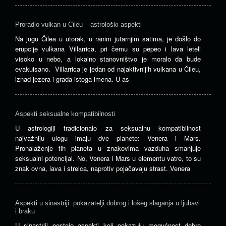
Proradio vulkan u Čileu – astrološki aspekti
Na jugu Čilea u utorak, u ranim jutarnjim satima, je došlo do
erupcije vulkana Villarrica, pri čemu su pepeo i lava leteli
visoko u nebo, a lokalno stanovništvo je moralo da bude
evakuisano. Villarrica je jedan od najaktivnijih vulkana u Čileu,
iznad jezera i grada istoga imena. U as
Aspekti seksualne kompatibilnosti
U astrologiji tradicionalo za seksualnu kompatibilnost
najvažniju ulogu imaju dve planete: Venera i Mars.
Pronalaženje tih planeta u znakovima vazduha smanjuje
seksualni potencijal. No, Venera i Mars u elementu vatre, to su
znak ovna, lava i strelca, naprotiv pojačavaju strast. Venera
Aspekti u sinastriji: pokazatelji dobrog i lošeg slaganja u ljubavi
i braku
U sinastriji postoje aspekti koji pokazuju mogućnost dobre