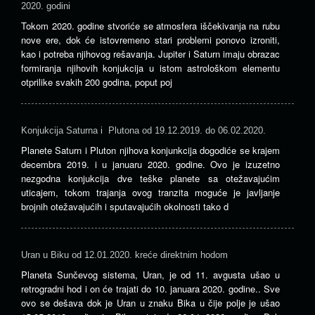
2020. godini
Tokom 2020. godine stvoriće se atmosfera iščekivanja na rubu
nove ere, dok će istovremeno stari problemi ponovo izroniti,
kao i potreba njihovog rešavanja. Jupiter i Saturn imaju obrazac
formiranja njihovih konjukcija u istom astrološkom elementu
otprilike svakih 200 godina, poput poj
Konjukcija Saturna i Plutona od 19.12.2019. do 06.02.2020.
Planete Saturn i Pluton njihova konjunkcija dogodiće se krajem
decembra 2019. i u januaru 2020. godine. Ovo je izuzetno
nezgodna konjukcija dve teške planete sa otežavajućim
uticajem, tokom trajanja ovog tranzita moguće je javljanje
brojnih otežavajućih i sputavajućih okolnosti tako d
Uran u Biku od 12.01.2020. kreće direktnim hodom
Planeta Sunčevog sistema, Uran, je od 11. avgusta ušao u
retrogradni hod i on će trajati do 10. januara 2020. godine.. Sve
ovo se dešava dok je Uran u znaku Bika u čije polje je ušao