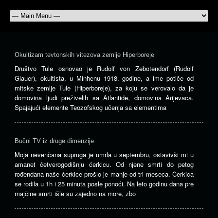
Okultizam tevtonskih vitezova zemlje Hiperboreje
Društvo Tule osnovao je Rudolf von Zebotendorf (Rudolf
Glauer), okultista, u Minhenu 1918. godine, a ime potiče od
mitske zemlje Tule (Hiperboreje), za koju se verovalo da je
domovina ljudi preživelih sa Atlantide, domovina Arijevaca.
Spajajući elemente Teozofskog učenja sa elementima
Bučni TV iz druge dimenzije
Moja nevenčana supruga je umrla u septembru, ostavivši mi u
amanet četverogodišnju ćerkicu. Od njene smrti do petog
rođendana naše ćerkice prošlo je manje od tri meseca. Ćerkica
se rodila u 1h i 25 minuta posle ponoći. Na leto godinu dana pre
majčine smrti išle su zajedno na more, zbo