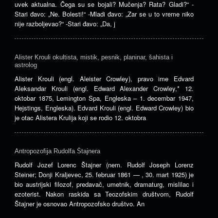
uvek aktualna. Čega su se bojali? Mučenja? Rata? Gladi?“ -
Stari đavo: „Ne. Bolesti!“ -Mladi đavo: „Zar se u to vreme niko
nije razboljevao?“ -Stari đavo: „Da, j
Alister Krouli okultista, mistik, pesnik, planinar, šahista i
astrolog
Alister Krouli (engl. Aleister Crowley), pravo ime Edvard
Aleksandar Krouli (engl. Edward Alexander Crowley,* 12.
oktobar 1875, Lemington Spa, Engleska – 1. decembar 1947,
Hejstings, Engleska). Edvard Krouli (engl. Edward Crowley) bio
je otac Alistera Krulija koji se rodio 12. oktobra
Antropozofija Rudolfa Štajnera
Rudolf Jozef Lorenc Štajner (nem. Rudolf Joseph Lorenz
Steiner; Donji Kraljevec, 25. februar 1861 — , 30. mart 1925) je
bio austrijski filozof, predavač, umetnik, dramaturg, mislilac i
ezoterist. Nakon raskida sa Teozofskim društvom, Rudolf
Štajner je osnovao Antropozofsko društvo. An