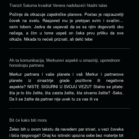
Tranzit Saturna kvadrat Venera nadolazeći hladni talas
Počinje da otkazuje zajedničke planove. Postao je najzauzetiji
čovek na svetu. Raspored mu je pretrpan svim i svačim…
osim tobom. Jedva da uspevaš da se sa njim dogovoriš oko
nečega, a čim u tome uspeš on čeka prvu priliku da sve
otkaže. Nikada to nećeš priznati, ali delić tebe
Ah ta komunikacija, Merkurovi aspekti u sinastriji, uporednom
horoskopu partnera
Merkur partnera i vaše planete i vaš Merkur i partnerove
planete iz sinastrije grade pozitivne ili negativne
aspekte? NISTE SIGURNI U SVOJU VEZU? Stalno se pitate:
šta je to što želite, šta zaista želite, šta stvarno želite? -Seks.
Da li se žalite da partner nije uvek tu za vas ili va
Bit će kako biti mora
Želeo bih u ovom tekstu da navedem par stvari, u vezi čoveka
i bića njegovoga!! Onaj ko istinski upozna sebe bez materije bit