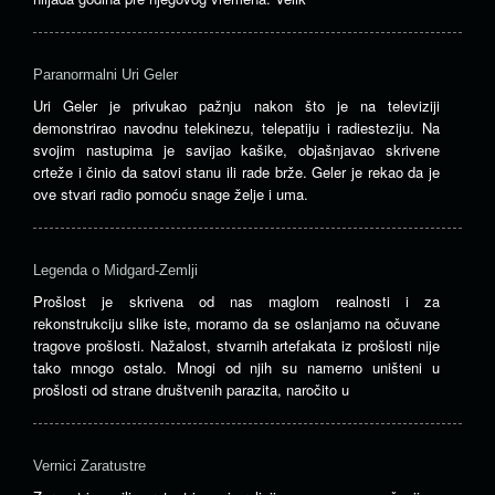
Paranormalni Uri Geler
Uri Geler je privukao pažnju nakon što je na televiziji
demonstrirao navodnu telekinezu, telepatiju i radiesteziju. Na
svojim nastupima je savijao kašike, objašnjavao skrivene
crteže i činio da satovi stanu ili rade brže. Geler je rekao da je
ove stvari radio pomoću snage želje i uma.
Legenda o Midgard-Zemlji
Prošlost je skrivena od nas maglom realnosti i za
rekonstrukciju slike iste, moramo da se oslanjamo na očuvane
tragove prošlosti. Nažalost, stvarnih artefakata iz prošlosti nije
tako mnogo ostalo. Mnogi od njih su namerno uništeni u
prošlosti od strane društvenih parazita, naročito u
Vernici Zaratustre