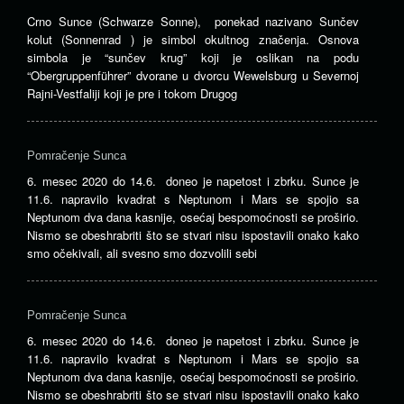
Crno Sunce (Schwarze Sonne), ponekad nazivano Sunčev
kolut (Sonnenrad ) je simbol okultnog značenja. Osnova
simbola je “sunčev krug” koji je oslikan na podu
“Obergruppenführer” dvorane u dvorcu Wewelsburg u Severnoj
Rajni-Vestfaliji koji je pre i tokom Drugog
Pomračenje Sunca
6. mesec 2020 do 14.6. doneo je napetost i zbrku. Sunce je
11.6. napravilo kvadrat s Neptunom i Mars se spojio sa
Neptunom dva dana kasnije, osećaj bespomoćnosti se proširio.
Nismo se obeshrabriti što se stvari nisu ispostavili onako kako
smo očekivali, ali svesno smo dozvolili sebi
Pomračenje Sunca
6. mesec 2020 do 14.6. doneo je napetost i zbrku. Sunce je
11.6. napravilo kvadrat s Neptunom i Mars se spojio sa
Neptunom dva dana kasnije, osećaj bespomoćnosti se proširio.
Nismo se obeshrabriti što se stvari nisu ispostavili onako kako