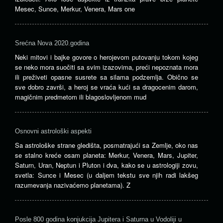
Mesec, Sunce, Merkur, Venera, Mars one
Srećna Nova 2020.godina
Neki mitovi i bajke govore o herojevom putovanju tokom kojeg
se neko mora suočiti sa svim izazovima, preći nepoznata mora
ili preživeti opasne susrete sa silama podzemlja. Obično se
sve dobro završi, a heroj se vraća kući sa dragocenim darom,
magičnim predmetom ili blagoslovljenom mud
Osnovni astrološki aspekti
Sa astrološke strane gledišta, posmatrajući sa Zemlje, oko nas
se stalno kreće osam planeta: Merkur, Venera, Mars, Jupiter,
Saturn, Uran, Neptun i Pluton i dva, kako se u astrologiji zovu,
svetla: Sunce i Mesec (u daljem tekstu sve njih radi lakšeg
razumevanja nazivaćemo planetama). Z
Posle 800 godina konjukcija Jupitera i Saturna u Vodoliji u