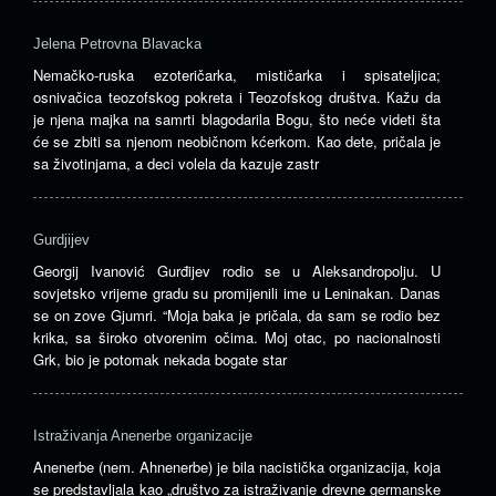
Jelena Petrovna Blavacka
Nemačko-ruska ezoteričarka, mističarka i spisateljica;
osnivačica teozofskog pokreta i Teozofskog društva. Кažu da
je njena majka na samrti blagodarila Bogu, što neće videti šta
će se zbiti sa njenom neobičnom kćerkom. Кao dete, pričala je
sa životinjama, a deci volela da kazuje zastr
Gurdjijev
Georgij Ivanović Gurđijev rodio se u Aleksandropolju. U
sovjetsko vrijeme gradu su promijenili ime u Leninakan. Danas
se on zove Gjumri. “Moja baka je pričala, da sam se rodio bez
krika, sa široko otvorenim očima. Moj otac, po nacionalnosti
Grk, bio je potomak nekada bogate star
Istraživanja Anenerbe organizacije
Anenerbe (nem. Ahnenerbe) je bila nacistička organizacija, koja
se predstavljala kao „društvo za istraživanje drevne germanske