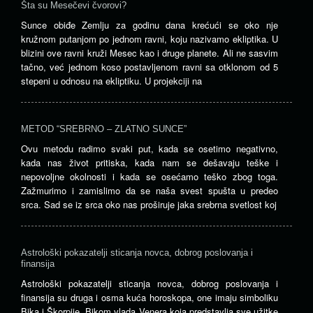
Šta su Mesečevi čvorovi?
Sunce obiđe Zemlju za godinu dana krećući se oko nje
kružnom putanjom po jednom ravni, koju nazivamo ekliptika. U
blizini ove ravni kruži Mesec kao i druge planete. Ali ne sasvim
tačno, već jednom koso postavljenom ravni sa otklonom od 5
stepeni u odnosu na ekliptiku. U projekciji na
METOD “SREBRNO – ZLATNO SUNCE”
Ovu metodu radimo svaki put, kada se osetimo negativno,
kada nas život pritiska, kada nam se dešavaju teške i
nepovoljne okolnosti i kada se osećamo teško zbog toga.
Zažmurimo i zamislimo da se naša svest spušta u predeo
srca. Sad se iz srca oko nas proširuje jaka srebrna svetlost koj
Astrološki pokazatelji sticanja novca, dobrog poslovanja i
finansija
Astrološki pokazatelji sticanja novca, dobrog poslovanja i
finansija su druga i osma kuća horoskopa, one imaju simboliku
Bika i Škorpije. Bikom vlada Venera koja predstavlja sve užitke