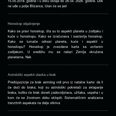
15.05.2018. godine i u Biku ostaje do 26.04. 2026. godine. Dok
ne uđe u polje Blizanca, Uran će se jed
Horoskop objašnjenje
Kako se pravi horoskop, šta su to aspekti planeta u zodijaku i
kuće u horoskopu. Kako se izračunava i sastavlja horoskop.
Kako se tumače odnosi planeta, kuće i aspekti u
horoskopu? Horoskop je zvezdana karta sa ucrtanim
zodijakom. U središtu mu se nalazi Zemlja okružena
planetama. Nek
Astrološki aspekti ulaska u brak
Predizpozicije za brak astrolog vidi prvo iz natalne karte: da li
će doći do braka, koji su astrološki pokretači za sklapanje
braka, koliko će brak doneti zadovoljstava, užitaka, uspeha i u
kom će se životnom dobu sklopiti. Sistematičnim analizama
tranzitnih aspekata na dalje otkriva