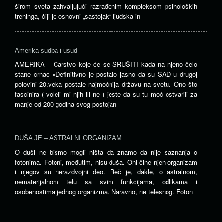
širom sveta zahvaljujući razrađenim kompleksom psiholoških
treninga, čiji je osnovni „sastojak“ ljudska in
Amerika sudba i usud
AMERIKA – Carstvo koje će se SRUŠITI kada na njeno čelo
stane crnac »Definitivno je postalo jasno da su SAD u drugoj
polovini 20.veka postale najmoćnija državu na svetu. Ono što
fascinira ( voleli mi njih ili ne ) jeste da su tu moć ostvarili za
manje od 200 godina svog postojan
DUŠA JE – ASTRALNI ORGANIZAM
O duši ne bismo mogli ništa da znamo da nije saznanja o
fotonima. Fotoni, međutim, nisu duša. Oni čine njen organizam
i njegov su nerazdvojni deo. Reč je, dakle, o astralnom,
nematerijalnom telu sa svim funkcijama, odlikama i
osobenostima jednog organizma. Naravno, ne telesnog. Foton