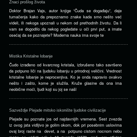
Znaci prošlog života
Doktor Brajan Vajs, autor knjige “Čuda se događaju”, daje
tumačenja kako da prepoznamo znake kada smo nešto već
videli, ili nekoga upoznali u nekom od prethodnih životu. Da li
vam se dogodilo da nekog pogledate u oči prvi put, a imate
osećaj da se poznajete? Moderna nauka ima svoje te
Mistika Kristalne lobanje
Čudo izrađeno od kvarcnog kristala, izbrušeno tako savršeno
da potpuno liči na ljudsku lobanju u prirodnoj veličini. Vrednost
kristalne lobanje je neprocenjiva. Ko je onda napravio ovakvo
nešto i zašto, kome je služila. Kruže glasine da ona ima
neobične moći, ljudi koji su joj se našl
Sazveždje Plejade mitsko iskonište ljudske civilizacije
Plejade su poznate jos od najdavnijih vremena. Sest zvezda
iz ovog jata vidljivo je golim okom, dok pri posebnim uslovima
ovaj broj raste na devet, a na potpuno cistom nocnom nebu