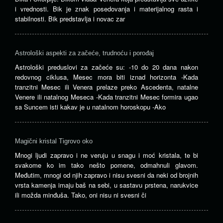
i vrednosti. Bik je znak posedovanja i materijalnog rasta i
stabilnosti. Bik predstavlja i novac zar
Astrološki aspekti za začeće, trudnoću i porođaj
Astrološki preduslovi za začeće su: -10 do 20 dana nakon
redovnog ciklusa, Mesec mora biti iznad horizonta -Kada
tranzitni Mesec ili Venera prelaze preko Ascedenta, natalne
Venere ili natalnog Meseca -Kada tranzitni Mesec formira ugao
sa Suncem isti kakav je u natalnom horoskopu -Ako
Magični kristal Tigrovo oko
Mnogi ljudi zapravo i ne veruju u snagu i moć kristala, te bi
svakome ko im tako nešto pomene, odmahnuli glavom.
Međutim, mnogi od njih zapravo i nisu svesni da neki od brojnih
vrsta kamenja imaju baš na sebi, u sastavu prstena, narukvice
ili možda minđuša. Tako, oni nisu ni svesni či