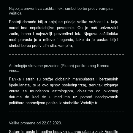
Najbolja preventiva zaštita i lek, simbol borbe protiv vampira i
veštica
Postoji domaća biljka kojoj se pridaje velika važnost i u koju
narod ima nepokolebljivo poverenje. On je naš univerzalni
začin, hrana i najvažniji preventivni lek. Njegova zaštitnička
moć prerasla je u mitove i legende, tako da je postao biljni
simbol borbe protiv zlih sila: vampira,
Astrologija skrivene pozadine (Pluton) panike zbog Korona
virusa
Panika i strah su oružje globalnih manipulatora i berzanskih
špekulanata, te je ovo njihov poslednji trzaj, trenutak izbijanja
virusa sa mundanom astrologijom, dolazimo do okvirnog
datuma do kad će u medijima uz pomoć neodgovornih
političara napravljena panika iz simbolike Vodolije tr
Velike promene od 22.03.2020.
Saturn je posle tri godine boravka u Jarcu ušao u znak Vodolije