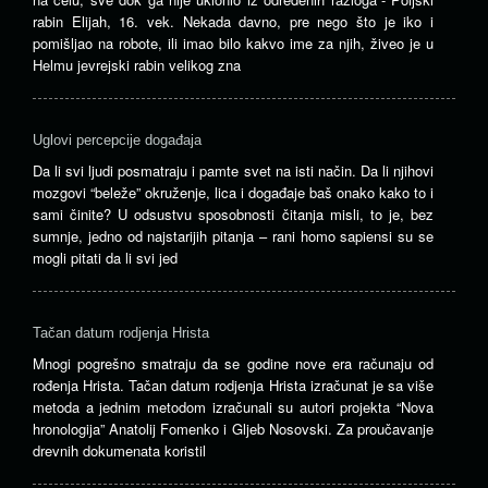
rabin Elijah, 16. vek. Nekada davno, pre nego što je iko i
pomišljao na robote, ili imao bilo kakvo ime za njih, živeo je u
Helmu jevrejski rabin velikog zna
Uglovi percepcije događaja
Da li svi ljudi posmatraju i pamte svet na isti način. Da li njihovi
mozgovi “beleže” okruženje, lica i događaje baš onako kako to i
sami činite? U odsustvu sposobnosti čitanja misli, to je, bez
sumnje, jedno od najstarijih pitanja – rani homo sapiensi su se
mogli pitati da li svi jed
Tačan datum rodjenja Hrista
Mnogi pogrešno smatraju da se godine nove era računaju od
rođenja Hrista. Tačan datum rodjenja Hrista izračunat je sa više
metoda a jednim metodom izračunali su autori projekta “Nova
hronologija” Anatolij Fomenko i Gljeb Nosovski. Za proučavanje
drevnih dokumenata koristil