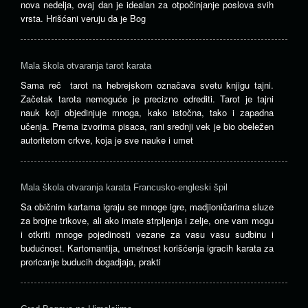
nova nedelja, ovaj dan je idealan za otpočinjanje poslova svih
vrsta. Hrišćani veruju da je Bog
Mala škola otvaranja tarot karata
Sama reč tarot na hebrejskom označava svetu knjigu tajni.
Začetak tarota nemoguće je precizno odrediti. Tarot je tajni
nauk koji objedinjuje mnoga, kako istočna, tako i zapadna
učenja. Prema izvorima pisaca, rani srednji vek je bio obeležen
autoritetom crkve, koja je sve nauke i umet
Mala škola otvaranja karata Francusko-engleski špil
Sa običnim kartama igraju se mnoge igre, madjioničarima sluze
za brojne trikove, ali ako imate strpljenja i zelje, one vam mogu
i otkriti mnoge pojedinosti vezane za vasu vasu sudbinu i
budućnost. Kartomantija, umetnost korišćenja igracih karata za
proricanje buducih dogadjaja, prakti