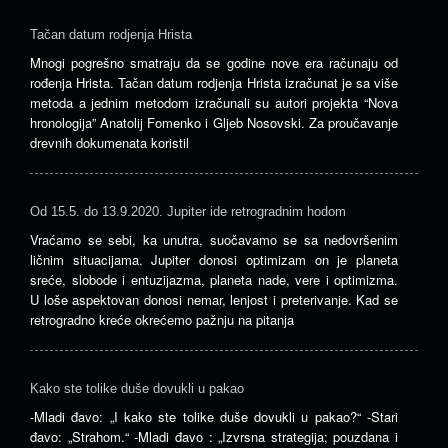
Tačan datum rodjenja Hrista
Mnogi pogrešno smatraju da se godine nove era računaju od
rođenja Hrista. Tačan datum rodjenja Hrista izračunat je sa više
metoda a jednim metodom izračunali su autori projekta “Nova
hronologija” Anatolij Fomenko i Gljeb Nosovski. Za proučavanje
drevnih dokumenata koristil
Od 15.5. do 13.9.2020. Jupiter ide retrogradnim hodom
Vraćamo se sebi, ka unutra, suočavamo se sa nedovršenim
ličnim situacijama. Jupiter donosi optimizam on je planeta
sreće, slobode i entuzijazma, planeta nade, vere i optimizma.
U loše aspektovan donosi nemar, lenjost i preterivanje. Kad se
retrogradno kreće okrećemo pažnju na pitanja
Kako ste tolike duše dovukli u pakao
-Mladi đavo: „I kako ste tolike duše dovukli u pakao?“ -Stari
đavo: „Strahom.“ -Mladi đavo : „Izvrsna strategija; pouzdana i