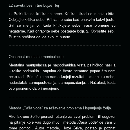
12 saveta besmrtne Lujze Hej
1. Prekinite sa kritikama sebe. Kritika nikad ne menja ništa.
Odbijajte kritike sebe. Prihvatite sebe baš onakvim kakvi jeste.
Svi se menjamo. Kada kritikujete sebe, vaše promene su
negativne. Kad ohrabrite sebe postajete bolji. 2. Oprostite sebi.
Pustite prošlost da ide svojim putem.
Opasnost mentalne manipulacije
Mentalna manipulacija je najpodmuklija vrsta psihičkog nasilja
– toliko podmukla i suptilna da često nemamo pojma šta nam
neko radi. Primećujemo samo krajnji rezultat – sumnju u sebe,
nedostatak samopoštovanja, samopouzdanja… Nažalost, kada
ovo počnemo da primećujemo
Metoda „Čaša vode“ za rešavanje problema i ispunjenje želja.
Ako iskreno želite pronaći rešenje za svoj problem, ili odgovor
na pitanje koje vas dugo muči, metoda „Čaša vode“ će vam u
tome pomoći. Autor metode, Hoze Silva, postao je poznat