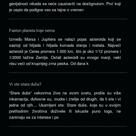
genijalnost nikada se neće zaustaviti na dostignutom. Prvi koji
je uspio da podigne veo sa tajne o vremen
Faeton planeta koje nema
Između Marsa i Jupitera se nalazi pojas asteroida koji se
sastoji od hiljada i hiljada komada stenja i metala. Najveći
asteroid je Ceres promera 1.000 km, što je oko 1/12 promera i
1/2000 težine Zemlje. Ostali asteroidi su mnogo manji, neki
nisu veći od krupnijeg zrna peska. Od dana k
Vi ste stara duša?
“Stare duše” vekovima žive na ovom svetu, prošle su više
inkarnacija, duhovne su, mudre i zrelije od drugih, da li ste i vi
jedna od njih… Usamljeni ste: Stare duše, koje su u svojim
prethodnim životima doživele ili iskusile puno toga, ne
zanimaju se za interese i po