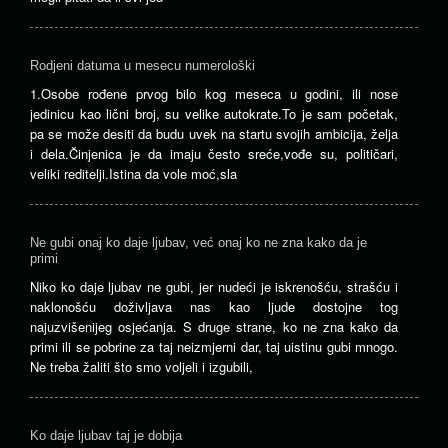
Rodjeni datuma u mesecu numerološki
1.Osobe rođene prvog bilo kog meseca u godini, ili nose
jedinicu kao lični broj, su velike autokrate.To je sam početak,
pa se može desiti da budu uvek na startu svojih ambicija, želja
i dela.Činjenica je da imaju često sreće,vođe su, političari,
veliki reditelji.Istina da vole moć,sla
Ne gubi onaj ko daje ljubav, već onaj ko ne zna kako da je
primi
Niko ko daje ljubav ne gubi, jer nudeći je iskrenošću, strašću i
naklonošću doživljava nas kao ljude dostojne tog
najuzvišenijeg osjećanja. S druge strane, ko ne zna kako da
primi ili se pobrine za taj neizmjerni dar, taj uistinu gubi mnogo.
Ne treba žaliti što smo voljeli i izgubili,
Ko daje ljubav taj je dobija