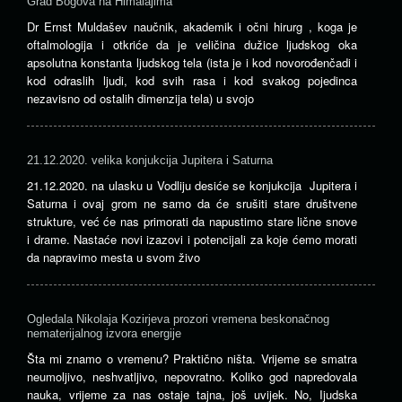
Grad Bogova na Himalajima
Dr Ernst Muldašev naučnik, akademik i očni hirurg , koga je
oftalmologija i otkriće da je veličina dužice ljudskog oka
apsolutna konstanta ljudskog tela (ista je i kod novorođenčadi i
kod odraslih ljudi, kod svih rasa i kod svakog pojedinca
nezavisno od ostalih dimenzija tela) u svojo
21.12.2020. velika konjukcija Jupitera i Saturna
21.12.2020. na ulasku u Vodliju desiće se konjukcija Jupitera i
Saturna i ovaj grom ne samo da će srušiti stare društvene
strukture, već će nas primorati da napustimo stare lične snove
i drame. Nastaće novi izazovi i potencijali za koje ćemo morati
da napravimo mesta u svom živo
Ogledala Nikolaja Kozirjeva prozori vremena beskonačnog
nematerijalnog izvora energije
Šta mi znamo o vremenu? Praktično ništa. Vrijeme se smatra
neumoljivo, neshvatljivo, nepovratno. Koliko god napredovala
nauka, vrijeme za nas ostaje tajna, još uvijek. No, Ijudska