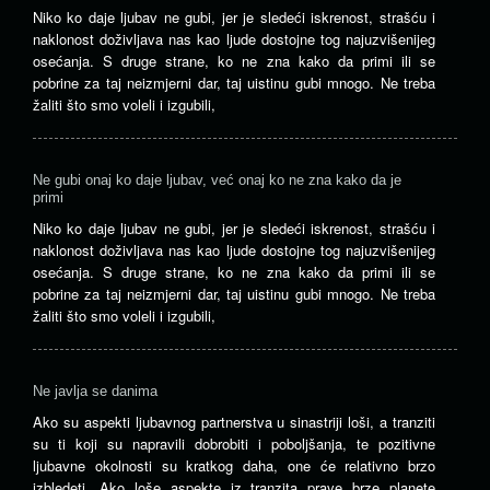
Niko ko daje ljubav ne gubi, jer je sledeći iskrenost, strašću i
naklonost doživljava nas kao ljude dostojne tog najuzvišenijeg
osećanja. S druge strane, ko ne zna kako da primi ili se
pobrine za taj neizmjerni dar, taj uistinu gubi mnogo. Ne treba
žaliti što smo voleli i izgubili,
Ne gubi onaj ko daje ljubav, već onaj ko ne zna kako da je
primi
Niko ko daje ljubav ne gubi, jer je sledeći iskrenost, strašću i
naklonost doživljava nas kao ljude dostojne tog najuzvišenijeg
osećanja. S druge strane, ko ne zna kako da primi ili se
pobrine za taj neizmjerni dar, taj uistinu gubi mnogo. Ne treba
žaliti što smo voleli i izgubili,
Ne javlja se danima
Ako su aspekti ljubavnog partnerstva u sinastriji loši, a tranziti
su ti koji su napravili dobrobiti i poboljšanja, te pozitivne
ljubavne okolnosti su kratkog daha, one će relativno brzo
izbledeti. Ako loše aspekte iz tranzita prave brze planete