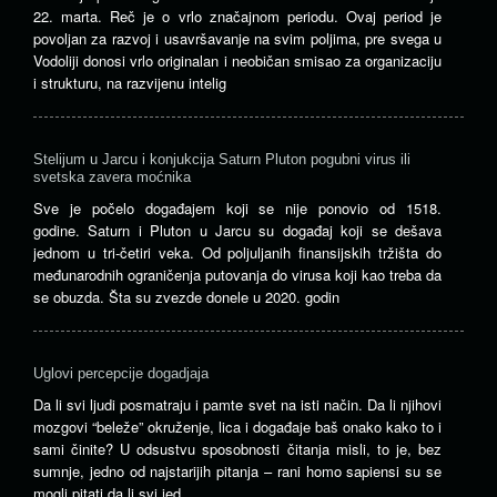
22. marta. Reč je o vrlo značajnom periodu. Ovaj period je
povoljan za razvoj i usavršavanje na svim poljima, pre svega u
Vodoliji donosi vrlo originalan i neobičan smisao za organizaciju
i strukturu, na razvijenu intelig
Stelijum u Jarcu i konjukcija Saturn Pluton pogubni virus ili
svetska zavera moćnika
Sve je počelo događajem koji se nije ponovio od 1518.
godine. Saturn i Pluton u Jarcu su događaj koji se dešava
jednom u tri-četiri veka. Od poljuljanih finansijskih tržišta do
međunarodnih ograničenja putovanja do virusa koji kao treba da
se obuzda. Šta su zvezde donele u 2020. godin
Uglovi percepcije dogadjaja
Da li svi ljudi posmatraju i pamte svet na isti način. Da li njihovi
mozgovi “beleže” okruženje, lica i događaje baš onako kako to i
sami činite? U odsustvu sposobnosti čitanja misli, to je, bez
sumnje, jedno od najstarijih pitanja – rani homo sapiensi su se
mogli pitati da li svi jed