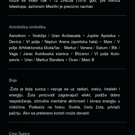
moze se videti cak i 12 zvezda (1579. god, pre otkrica
teleskopa, astronom Mestlin je precizno nacrtao
Astrološka simbolika
Aerodrom ~ Vodolija / Uran Ambasada ~ Jupiter Apoteka ~
Devica / VI polje / Neptun Arena (sportska hala) ~ Mars / V
polje Arhitektonska škola/fax : Merkur / Venera / Saturn / Bik /
Vaga / Jarac Autobuska stanica ~ Blizanci / VI polje Auto-
servis ~ Uran / Merkur Bandera ~ Ovan / Mars B
Boje
-Žuta je boja sunca i vezuje se uz radost, sreću, intelekt i
energiju. Žuta proizvodi zagravajući efekt, podiže dobro
raspoloženje, stimulira mentalne aktivnosti i stvara energiju u
mišićima. Podseća na hranu. Svetla, čista žuta, privlači
pažnju. Ako se preterano koristi može dovesti
Crno Sunce