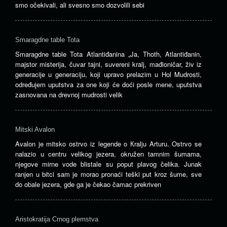
smo očekivali, ali svesno smo dozvolili sebi
Smaragdne table Tota
Smaragdne table Tota Atlantiđanina „Ja, Thoth, Atlantiđanin,
majstor misterija, čuvar tajni, suvereni kralj, mađioničar, živ iz
generacije u generaciju, koji upravo prelazim u Hol Mudrosti,
određujem uputstva za one koji će doći posle mene, uputstva
zasnovana na drevnoj mudrosti velik
Mitski Avalon
Avalon je mitsko ostrvo iz legende o Кralju Arturu. Ostrvo se
nalazio u centru velikog jezera, okružen tamnim šumama,
njegove mirne vode blistale su poput plavog čelika. Junak
ranjen u bitci sam je morao pronaći teški put kroz šume, sve
do obale jezera, gde ga je čekao čamac prekriven
Aristokratija Crnog plemstva