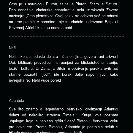
Crno je u astrologiji Pluton, tajna je Pluton. Staro je Saturn.
Deo današnje vladarske aristokratije neki istraživači Zavere
nazivaju: „Crno plemstvo“. Ovaj naziv se odavno već ne odnosi
na crne plemićke porodice koje su vladale u drevnom Egiptu i
Severnoj Africi i koje su odavno pobi
Nefili
Nefili, ko su, odakle dolaze i šta o njima govore rani crkveni
Oci, bibličari, prevodioci i stručnjaci za bliskoistočnu istoriju,
jezik i kulturu. Dr Zaharija Sitčin u otkrivanju porekla ovih „od
starine poznatih ljudi“, ide korak dalje napominjući kako
jevrejska reč Nefil vuče porekl
Atlantida
Sve što znamo o legendarnoj ostrvskoj civilizaciji Atlantidi
dolazi od nekoliko stranica Timeja i Kritija, dva poznata
„dijaloga“ koja je napisao grčki filozof Platon u četvrtom veku
pre nove ere. Prema Platonu, Atlantida je postojala nekih 9
hiljada godina pre njegovog vremena. Velik