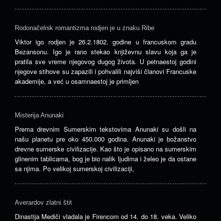
Rodonačelnik romantizma rodjen je u znaku Ribe
Viktor igo rodjen je 26.2.1802. godine u francuskom gradu
Bezansonu. Igo je rano stekao književnu slavu koja ga je
pratila sve vreme njegovog dugog života. U petnaestoj godini
njegove stihove su zapazili i pohvalili najviši članovi Francuske
akademije, a već u osamnaestoj je primljen
Misterija Anunaki
Prema drevnim Sumerskim tekstovima Anunaki su došli na
našu planetu pre oko 450.000 godina. Anunaki je božanstvo
drevne sumerske civilizacije. Kao što je opisano na sumerskim
glinenim tablicama, bog je bio nalik ljudima i želeo je da ostane
sa njima. Po velikoj sumerskoj civilizaciji,
Averardov zlatni štit
Dinastija Mediči vladala je Firencom od 14. do 18. veka. Veliko