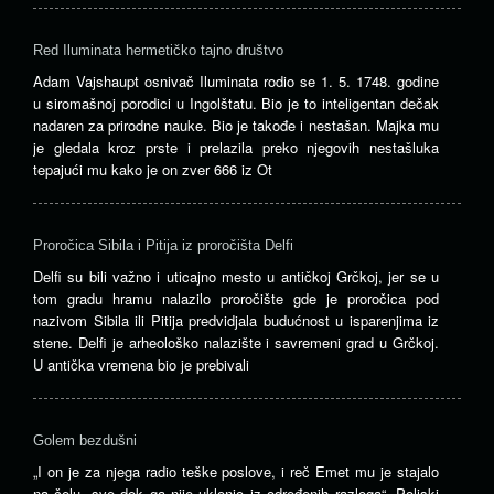
Red Iluminata hermetičko tajno društvo
Adam Vajshaupt osnivač Iluminata rodio se 1. 5. 1748. godine
u siromašnoj porodici u Ingolštatu. Bio je to inteligentan dečak
nadaren za prirodne nauke. Bio je takođe i nestašan. Majka mu
je gledala kroz prste i prelazila preko njegovih nestašluka
tepajući mu kako je on zver 666 iz Ot
Proročica Sibila i Pitija iz proročišta Delfi
Delfi su bili važno i uticajno mesto u antičkoj Grčkoj, jer se u
tom gradu hramu nalazilo proročište gde je proročica pod
nazivom Sibila ili Pitija predvidjala budućnost u isparenjima iz
stene. Delfi je arheološko nalazište i savremeni grad u Grčkoj.
U antička vremena bio je prebivali
Golem bezdušni
„I on je za njega radio teške poslove, i reč Emet mu je stajalo
na čelu, sve dok ga nije uklonio iz određenih razloga“- Poljski