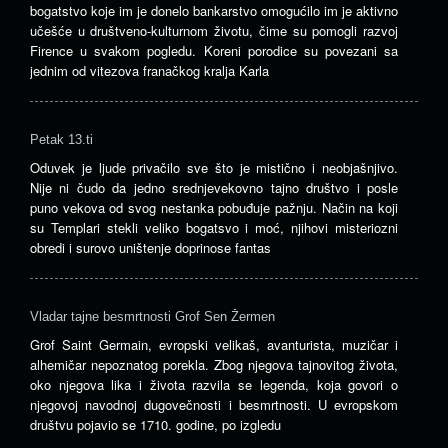
bogatstvo koje im je donelo bankarstvo omogućilo im je aktivno
učešće u društveno-kulturnom životu, čime su pomogli razvoj
Firence u svakom pogledu. Koreni porodice su povezani sa
jednim od vitezova franačkog kralja Karla
Petak 13.ti
Oduvek je ljude privačilo sve što je mistično i neobjašnjivo.
Nije ni čudo da jedno srednjevekovno tajno društvo i posle
puno vekova od svog nestanka pobuđuje pažnju. Način na koji
su Templari stekli veliko bogatsvo i moć, njihovi misteriozni
obredi i surovo uništenje doprinose fantas
Vladar tajne besmrtnosti Grof Sen Žermen
Grof Saint Germain, evropski velikaš, avanturista, muzičar i
alhemičar nepoznatog porekla. Zbog njegova tajnovitog života,
oko njegova lika i života razvila se legenda, koja govori o
njegovoj navodnoj dugovečnosti i besmrtnosti. U evropskom
društvu pojavio se 1710. godine, po izgledu