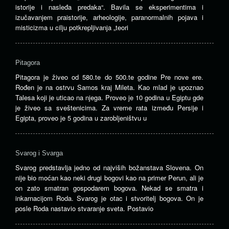
istorije i nasleđa predaka“. Bavila se eksperimentima i
izučavanjem praistorije, arheologije, paranormalnih pojava i
misticizma u cilju potkrepljivanja „teori
Pitagora
Pitagora je živeo od 580.te do 500.te godine Pre nove ere.
Rođen je na ostrvu Samos kraj Mileta. Kao mlad je upoznao
Talesa koji je uticao na njega. Proveo je 10 godina u Egiptu gde
je živeo sa sveštenicima. Za vreme rata između Persije i
Egipta, proveo je 5 godina u zarobljeništvu u
Svarog i Svarga
Svarog predstavlja jedno od najviših božanstava Slovena. On
nije bio moćan kao neki drugi bogovi kao na primer Perun, ali je
on zato smatran gospodarem bogova. Nekad se smatra i
inkarnacijom Roda. Svarog je otac i stvoritelj bogova. On je
posle Roda nastavio stvaranje sveta. Postavio