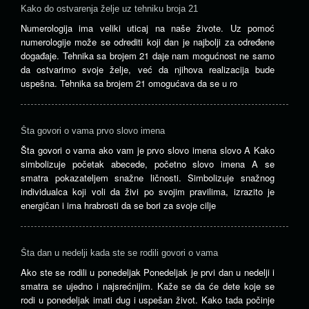
Kako do ostvarenja želje uz tehniku broja 21
Numerologija ima veliki uticaj na naše živote. Uz pomoć
numerologije može se odrediti koji dan je najbolji za određene
događaje. Tehnika sa brojem 21 daje nam mogućnost ne samo
da ostvarimo svoje želje, već da njihova realizacija bude
uspešna. Tehnika sa brojem 21 omogućava da se u ro
Šta govori o vama prvo slovo imena
Šta govori o vama ako vam je prvo slovo imena slovo A Kako
simbolizuje početak abecede, početno slovo imena A se
smatra pokazateljem snažne ličnosti. Simbolizuje snažnog
individualca koji voli da živi po svojim pravilima, izrazito je
energičan i ima hrabrosti da se bori za svoje cilje
Šta dan u nedelji kada ste se rodili govori o vama
Ako ste se rodili u ponedeljak Ponedeljak je prvi dan u nedelji i
smatra se ujedno i najsrećnijim. Kaže se da će dete koje se
rodi u ponedeljak imati dug i uspešan život. Kako tada počinje