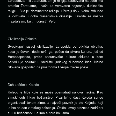
Zoroastrizam ili zaratustrizam je religija zasnovana na učenjima
proroka Zaratustre, i važi za verovatno najstariju dualističku
religiju. Bila je dominantna religija u Persiji do 7. veka. Vrhunac
je doživela u doba Sasanidske dinastije. Takođe se naziva
mazdaizam, kult mudrosti. Veru
Civilizacija Oblutka
Sveukupni razvoj civilizacije Evropeida od otkrića oblutka,
kada je čovek, dodirnuvši ga, počeo da stvara kulturu, još od
Homosapiensa, preko podunavske kulture oblutka u kom
periodu je oblutak u središtu ljudskog duhovnog bića. Narod
Slovena gospodari na prostorima Evrope tokom posle
Duh zaštitnik Koledo
Koledo je biće koje se može posmatrati na dva načina. Kao
zimski duh i kao božanstvo. Praznici u čast Koleda su se
organizovali tokom zime, a najveći praznik je bio Koljada, koji
je bio na dan zimskog solsticija. Običaji ovog praznika zadržani
su i u hrišćanstvu, a ima autora koji sma