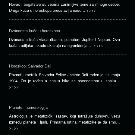
Novac i bogatstvo su veoma zanimljive teme za mnoge osobe.
Druga kuća u horoskopu predstavlja našu…
>>>>
Dvanaesta kuća u horoskopu
Dvanaesta kuća vlada ribama, planetom Jupiter i Neptun. Ova
kuća zodijaka takođe ukazuje na ograničenja.…
>>>>
Horoskop: Salvador Dali
Poznati umetnik Salvador Felipe Jacinto Dali rođen je 11. maja
1904. On je rođen u znaku bika sa ascedentom u znaku…
>>>>
Planete i numerologija
Astrologija je metafizički sastav, koji istražuje duhovnu vezu
između planeta i ljudi. Primarna istina metafizike je da smo…
>>>>