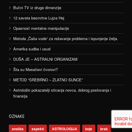
Bučni TV iz druge dimenzije
12 saveta besmrtne Lujze Hej
Opasnost mentalne manipulacije
Metoda „Čaša vode“ za rešavanje problema i ispunjenje želja.
Amerika sudba i usud
DUŠA JE – ASTRALNI ORGANIZAM
Šta su Mesečevi čvorovi?
METOD “SREBRNO – ZLATNO SUNCE”
Astrološki pokazatelji sticanja novca, dobrog poslovanja i
finansija
OZNAKE
analiza
aspekti
ASTROLOGIJA
boje
brak