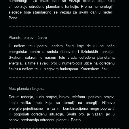
numerologiji. Za svaki dan se vezuje srećna boja koja
simbolizuje određenu planetarnu funkciju. Prema numerologiji,
sledeće boje standardno se vezuju za svaki dan u nedelji.
Pone
Planete, brojevi i čakre
U našem telu postoji sedam čakri koje deluju na naše
energetske centre u smislu duhovnih i fizioloških funkcija.
Svakom čakrom u našem telu vlada određena planetarna
energija, a time i svaki broj u numerologiji utiče na određenu
čakru u našem telu i njegovim funkcijama. Korenskom čak
Moć planeta i brojeva
Datum rođenja, kućni brojevi, brojevi telefona i poslovni brojevi
imaju veliku moć koja se temelji na energiji. Njihove
energije pojedinačno i u raznim kombinacijama mogu popraviti
ili pogoršati određenu situaciju. Svaki broj je važan, jer u
osnovi predstavlja određenu planetu. Postoj