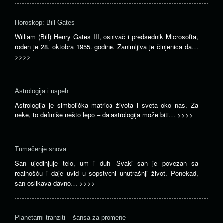
Horoskop: Bill Gates
William (Bill) Henry Gates III, osnivač i predsednik Microsofta,
rođen je 28. oktobra 1955. godine. Zanimljiva je činjenica da…
>>>>
Astrologija i uspeh
Astrologija je simbolička matrica života i sveta oko nas. Za
neke, to definiše nešto lepo – da astrologija može biti…
>>>>
Tumačenje snova
San ujedinjuje telo, um i duh. Svaki san je povezan sa
realnošću i daje uvid u sopstveni unutrašnji život. Ponekad,
san oslikava davno…
>>>>
Planetarni tranziti – šansa za promene