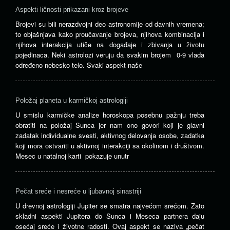
Aspekti ličnosti prikazani kroz brojeve
Brojevi su bili nerazdvojni deo astronomije od davnih vremena;
to objašnjava kako proučavanje brojeva, njihova kombinacija i
njihova interakcija utiče na događaje i zbivanja u životu
pojedinaca. Neki astrolozi veruju da svakim brojem 0-9 vlada
određeno nebesko telo. Svaki aspekt naše
Položaj planeta u karmičkoj astrologiji
U smislu karmičke analize horoskopa posebnu pažnju treba
obratiti na položaj Sunca jer nam ono govori koji je glavni
zadatak individualne svesti, aktivnog delovanja osobe, zadatka
koji mora ostvariti u aktivnoj interakciji sa okolinom i društvom.
Mesec u natalnoj karti pokazuje unutr
Pečat sreće i nesreće u ljubavnoj sinastriji
U drevnoj astrologiji Jupiter se smatra najvećom srećom. Zato
skladni aspekti Jupitera do Sunca i Meseca partnera daju
osećaj sreće i životne radosti. Ovaj aspekt se naziva „pečat