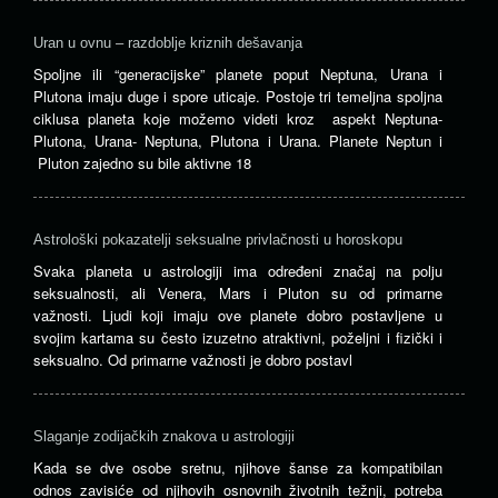
Uran u ovnu – razdoblje kriznih dešavanja
Spoljne ili “generacijske” planete poput Neptuna, Urana i
Plutona imaju duge i spore uticaje. Postoje tri temeljna spoljna
ciklusa planeta koje možemo videti kroz aspekt Neptuna-
Plutona, Urana- Neptuna, Plutona i Urana. Planete Neptun i
Pluton zajedno su bile aktivne 18
Astrološki pokazatelji seksualne privlačnosti u horoskopu
Svaka planeta u astrologiji ima određeni značaj na polju
seksualnosti, ali Venera, Mars i Pluton su od primarne
važnosti. Ljudi koji imaju ove planete dobro postavljene u
svojim kartama su često izuzetno atraktivni, poželjni i fizički i
seksualno. Od primarne važnosti je dobro postavl
Slaganje zodijačkih znakova u astrologiji
Kada se dve osobe sretnu, njihove šanse za kompatibilan
odnos zavisiće od njihovih osnovnih životnih težnji, potreba