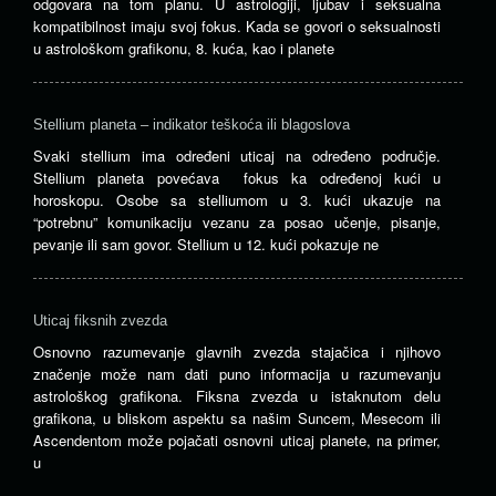
odgovara na tom planu. U astrologiji, ljubav i seksualna
kompatibilnost imaju svoj fokus. Kada se govori o seksualnosti
u astrološkom grafikonu, 8. kuća, kao i planete
Stellium planeta – indikator teškoća ili blagoslova
Svaki stellium ima određeni uticaj na određeno područje.
Stellium planeta povećava fokus ka određenoj kući u
horoskopu. Osobe sa stelliumom u 3. kući ukazuje na
“potrebnu” komunikaciju vezanu za posao učenje, pisanje,
pevanje ili sam govor. Stellium u 12. kući pokazuje ne
Uticaj fiksnih zvezda
Osnovno razumevanje glavnih zvezda stajačica i njihovo
značenje može nam dati puno informacija u razumevanju
astrološkog grafikona. Fiksna zvezda u istaknutom delu
grafikona, u bliskom aspektu sa našim Suncem, Mesecom ili
Ascendentom može pojačati osnovni uticaj planete, na primer,
u