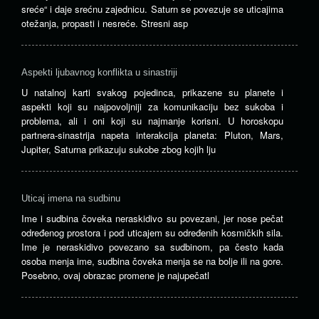
sreće“ i daje srećnu zajednicu. Saturn se povezuje se uticajima
otežanja, propasti i nesreće. Stresni asp
Aspekti ljubavnog konflikta u sinastriji
U natalnoj karti svakog pojedinca, prikazene su planete i
aspekti koji su najpovoljniji za komunikaciju bez sukoba i
problema, ali i oni koji su najmanje korisni. U horoskopu
partnera-sinastrija napeta interakcija planeta: Pluton, Mars,
Jupiter, Saturna prikazuju sukobe zbog kojih lju
Uticaj imena na sudbinu
Ime i sudbina čoveka neraskidivo su povezani, jer nose pečat
određenog prostora i pod uticajem su određenih kosmičkih sila.
Ime je neraskidivo povezano sa sudbinom, pa često kada
osoba menja ime, sudbina čoveka menja se na bolje ili na gore.
Posebno, ovaj obrazac promene je najupečatl