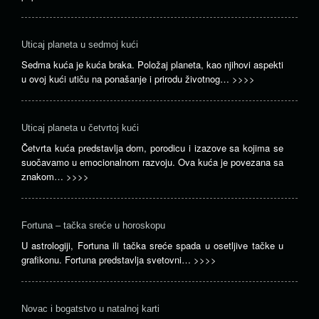
Uticaj planeta u sedmoj kući
Sedma kuća je kuća braka. Položaj planeta, kao njihovi aspekti
u ovoj kući utiču na ponašanje i prirodu životnog…
>>>>
Uticaj planeta u četvrtoj kući
Četvrta kuća predstavlja dom, porodicu i izazove sa kojima se
suočavamo u emocionalnom razvoju. Ova kuća je povezana sa
znakom…
>>>>
Fortuna – tačka sreće u horoskopu
U astrologiji, Fortuna ili tačka sreće spada u osetljive tačke u
grafikonu. Fortuna predstavlja svetovni…
>>>>
Novac i bogatstvo u natalnoj karti