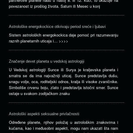
partnerove planete nađu u našoj 8. ili 12. kući, to ukazuje na
povezanost iz prošlog života. Saturn ili Mesec u konj
Astrološke energokockice otkrivaju period sreće i ljubavi
Sistem astroloških energokockica daje pomoć pri razumevanju
raznih planetarnih uticaja i…
>>>>
Značenje devet planeta u vedskoj astrologiji
U Vedskoj astrologiji Sunce ili Surya je kraljevska planeta i
smatra se da ima najvažniji uticaj. Sunce predstavlja dušu,
snagu volje, oca, roditeljski odnos, kralja ili visoke zvaničnike.
Simboliše crvenu boju, zlato i predstavlja istočni smer. Sunce
ostaje u svakom zodijačkom znaku
Astrološki aspekti seksualne privlačnosti
Određene planete, njihov položaj u astrološkim znakovima i
kućama, kao i međusobni aspekti, mogu nam ukazati šta nam