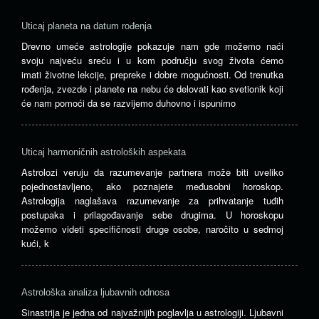
Uticaj planeta na datum rođenja
Drevno umeće astrologije pokazuje nam gde možemo naći
svoju najveću sreću i u kom području svog života ćemo
imati životne lekcije, prepreke i dobre mogućnosti. Od trenutka
rođenja, zvezde i planete na nebu će delovati kao svetionik koji
će nam pomoći da se razvijemo duhovno i ispunimo
Uticaj harmoničnih astroloških aspekata
Astrolozi veruju da razumevanje partnera može biti uveliko
pojednostavljeno, ako poznajete međusobni horoskop.
Astrologija naglašava razumevanje za prihvatanje tuđih
postupaka i prilagođavanje sebe drugima. U horoskopu
možemo videti specifičnosti druge osobe, naročito u sedmoj
kući, k
Astrološka analiza ljubavnih odnosa
Sinastrija je jedna od najvažnijih poglavlja u astrologiji. Ljubavni