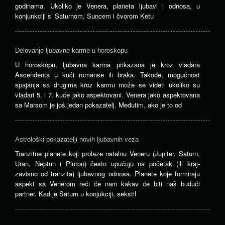
godinama. Ukoliko je Venera, planeta ljubavi i odnosa, u
konjunkciji s’ Saturnom, Suncem i čvorom Ketu
Delovanje ljubavne karme u horoskopu
U horoskopu, ljubavna karma prikazana je kroz vladara
Ascendenta u kući romanse ili braka. Takođe, mogućnost
spajanja sa drugima kroz karmu može se videti ukoliko su
vladari 5. i 7. kuće jako aspektovani. Venera jako aspektovana
sa Marsom je još jedan pokazatelj. Međutim, ako je to od
Astrološki pokazatelji novih ljubavnih veza
Tranzitne planete koji prolaze ​​natalnu Veneru (Jupiter, Saturn,
Uran, Neptun i Pluton) često upućuju na početak (ili kraj-
zavisno od tranzita) ljubavnog odnosa. Planete koje formiraju
aspekt sa Venerom reći će nam kakav će biti naš budući
partner. Kad je Saturn u konjukciji, sekstil