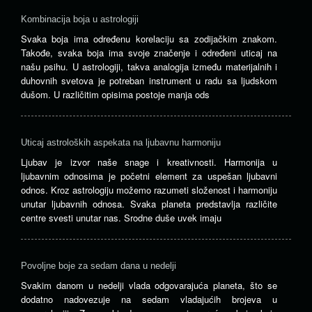
Kombinacija boja u astrologiji
Svaka boja ima određenu korelaciju sa zodijačkim znakom.
Takođe, svaka boja ima svoje značenje i određeni uticaj na
našu psihu. U astrologiji, takva analogija između materijalnih i
duhovnih svetova je potreban instrument u radu sa ljudskom
dušom. U različitim opisima postoje manja ods
Uticaj astroloških aspekata na ljubavnu harmoniju
Ljubav je izvor naše snage i kreativnosti. Harmonija u
ljubavnim odnosima je početni element za uspešan ljubavni
odnos. Kroz astrologiju možemo razumeti složenost i harmoniju
unutar ljubavnih odnosa. Svaka planeta predstavlja različite
centre svesti unutar nas. Srodne duše uvek imaju
Povoljne boje za sedam dana u nedelji
Svakim danom u nedelji vlada odgovarajuća planeta, što se
dodatno nadovezuje na sedam vladajućih brojeva u