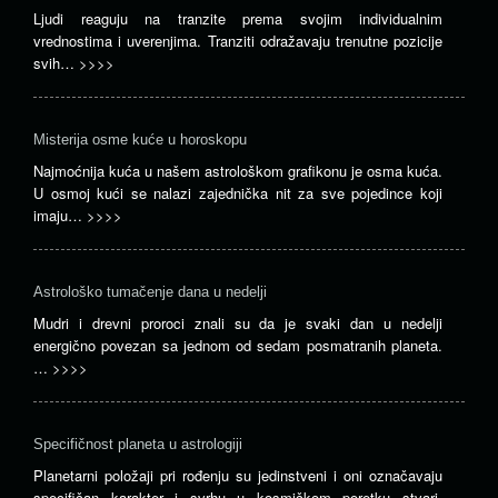
Ljudi reaguju na tranzite prema svojim individualnim
vrednostima i uverenjima. Tranziti odražavaju trenutne pozicije
svih…
>>>>
Misterija osme kuće u horoskopu
Najmoćnija kuća u našem astrološkom grafikonu je osma kuća.
U osmoj kući se nalazi zajednička nit za sve pojedince koji
imaju…
>>>>
Astrološko tumačenje dana u nedelji
Mudri i drevni proroci znali su da je svaki dan u nedelji
energično povezan sa jednom od sedam posmatranih planeta.
…
>>>>
Specifičnost planeta u astrologiji
Planetarni položaji pri rođenju su jedinstveni i oni označavaju
specifičan karakter i svrhu u kosmičkom poretku stvari.