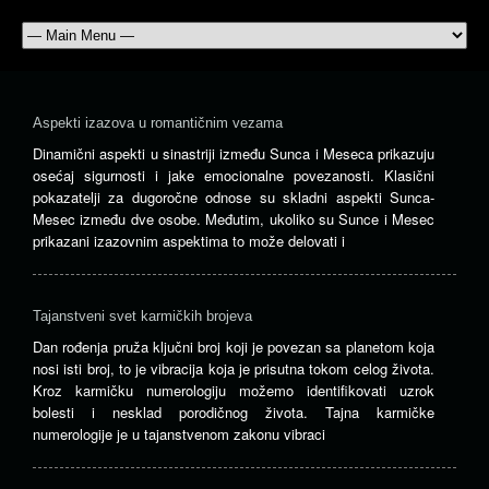
Aspekti izazova u romantičnim vezama
Dinamični aspekti u sinastriji između Sunca i Meseca prikazuju
osećaj sigurnosti i jake emocionalne povezanosti. Klasični
pokazatelji za dugoročne odnose su skladni aspekti Sunca-
Mesec između dve osobe. Međutim, ukoliko su Sunce i Mesec
prikazani izazovnim aspektima to može delovati i
Tajanstveni svet karmičkih brojeva
Dan rođenja pruža ključni broj koji je povezan sa planetom koja
nosi isti broj, to je vibracija koja je prisutna tokom celog života.
Kroz karmičku numerologiju možemo identifikovati uzrok
bolesti i nesklad porodičnog života. Tajna karmičke
numerologije je u tajanstvenom zakonu vibraci