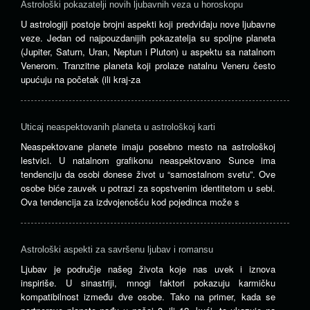
Astrološki pokazatelji novih ljubavnih veza u horoskopu
U astrologiji postoje brojni aspekti koji predviđaju nove ljubavne
veze. Jedan od najpouzdanijih pokazatelja su spoljne planeta
(Jupiter, Saturn, Uran, Neptun i Pluton) u aspektu sa natalnom
Venerom. Tranzitne planeta koji prolaze ​​natalnu Veneru često
upućuju na početak (ili kraj-za
Uticaj neaspektovanih planeta u astrološkoj karti
Neaspektovane planete imaju posebno mesto na astrološkoj
lestvici. U natalnom grafikonu neaspektovano Sunce ima
tendenciju da osobi donese život u “samostalnom svetu”. Ove
osobe biće zauvek u potrazi za sopstvenim identitetom u sebi.
Ova tendencija za izdvojenošću kod pojedinca može s
Astrološki aspekti za savršenu ljubav i romansu
Ljubav je područje našeg života koje nas uvek i iznova
inspiriše. U sinastriji, mnogi faktori pokazuju karmičku
kompatibilnost između dve osobe. Tako na primer, kada se