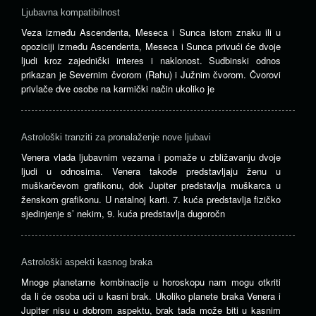
Ljubavna kompatibilnost
Veza između Ascendenta, Meseca i Sunca istom znaku ili u
opoziciji između Ascendenta, Meseca i Sunca privući će dvoje
ljudi kroz zajednički interes i naklonost. Sudbinski odnos
prikazan je Severnim čvorom (Rahu) i Južnim čvorom. Čvorovi
privlače dve osobe na karmički način ukoliko je
Astrološki tranziti za pronalaženje nove ljubavi
Venera vlada ljubavnim vezama i pomaže u zbližavanju dvoje
ljudi u odnosima. Venera takođe predstavljaju ženu u
muškarčevom grafikonu, dok Jupiter predstavlja muškarca u
ženskom grafikonu. U natalnoj karti. 7. kuća predstavlja fizičko
sjedinjenje s’ nekim, 9. kuća predstavlja dugoročn
Astrološki aspekti kasnog braka
Mnoge planetarne kombinacije u horoskopu nam mogu otkriti
da li će osoba ući u kasni brak. Ukoliko planete braka Venera i
Jupiter nisu u dobrom aspektu, brak tada može biti u kasnim