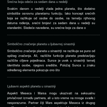
Srećna boja odeće za sedam dana u nedelji
Svakim danom u nedelji vlada jedna planeta, što dodatno
simboliše osnovnu planetarnu funkciju. Iako koncept srećnih
boja se razlikuje od osobe do osobe, na temelju njihovog
datuma rođenja, srećni brojevi za sedam dana u nedelji su
standardni. Sledeće navedene, su srećne boje za dane o
Simbolično značenje planeta u ljubavnoj sinastriji
Simbolično značenje planeta u sinastriji ne razlikuje se puno od
opšteg značenja. Ali, različite funkcije planeta predstavljaju
različite ciljeve pojedinaca. Sunce je uvek u sinastriji temelj
identiteta osobe, njegovo središte. Položaj Sunca u znaku
određenog elementa pokazuje ono što
Ljubavni aspekti planeta u sinastriji
Aspekti Meseca i Marsa mogu ukazivati ​​na seksualnu
privlačnost između partnera, ali u isto vreme na mnoge svađe i
nesporazume. Partner čiji Mars aspektuje Meseca iz drugog