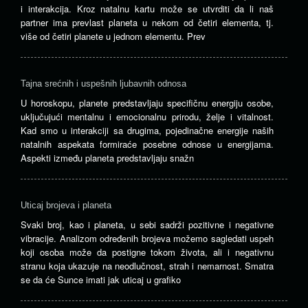
i interakcija. Kroz natalnu kartu može se utvrditi da li naš
partner ima prevlast planeta u nekom od četiri elementa, tj.
više od četiri planete u jednom elementu. Prev
Tajna srećnih i uspešnih ljubavnih odnosa
U horoskopu, planete predstavljaju specifičnu energiju osobe,
uključujući mentalnu i emocionalnu prirodu, želje i vitalnost.
Kad smo u interakciji sa drugima, pojedinačne energije naših
natalnih aspekata formiraće posebne odnose u energijama.
Aspekti između planeta predstavljaju snažn
Uticaj brojeva i planeta
Svaki broj, kao i planeta, u sebi sadrži pozitivne i negativne
vibracije. Analizom određenih brojeva možemo sagledati uspeh
koji osoba može da postigne tokom života, ali i negativnu
stranu koja ukazuje na neodlučnost, strah i nemarnost. Smatra
se da će Sunce imati jak uticaj u grafiko