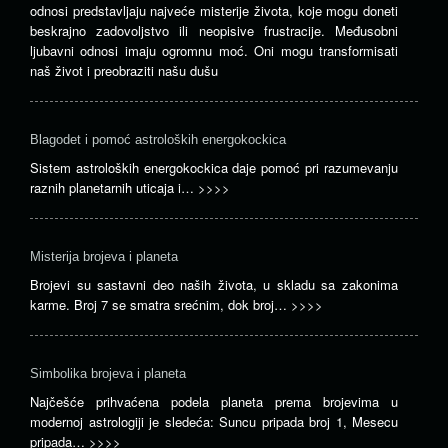
odnosi predstavljaju najveće misterije života, koje mogu doneti
beskrajno zadovoljstvo ili neopisive frustracije. Međusobni
ljubavni odnosi imaju ogromnu moć. Oni mogu transformisati
naš život i preobraziti našu dušu
Blagodet i pomoć astroloških energokockica
Sistem astroloških energokockica daje pomoć pri razumevanju
raznih planetarnih uticaja i…
>>>>
Misterija brojeva i planeta
Brojevi su sastavni deo naših života, u skladu sa zakonima
karme. Broj 7 se smatra srećnim, dok broj…
>>>>
Simbolika brojeva i planeta
Najčešće prihvaćena podela planeta prema brojevima u
modernoj astrologiji je sledeća: Suncu pripada broj 1, Mesecu
pripada…
>>>>