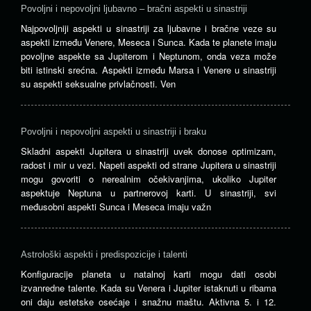
Povoljni i nepovoljni ljubavno – bračni aspekti u sinastriji
Najpovoljniji aspekti u sinastriji za ljubavne i bračne veze su
aspekti između Venere, Meseca i Sunca. Kada te planete imaju
povoljne aspekte sa Jupiterom i Neptunom, onda veza može
biti istinski srećna. Aspekti između Marsa i Venere u sinastriji
su aspekti seksualne privlačnosti. Ven
Povoljni i nepovoljni aspekti u sinastriji i braku
Skladni aspekti Jupitera u sinastriji uvek donose optimizam,
radost i mir u vezi. Napeti aspekti od strane Jupitera u sinastriji
mogu govoriti o nerealnim očekivanjima, ukoliko Jupiter
aspektuje Neptuna u partnerovoj karti. U sinastriji, svi
međusobni aspekti Sunca i Meseca imaju važn
Astrološki aspekti i predispozicije i talenti
Konfiguracije planeta u natalnoj karti mogu dati osobi
izvanredne talente. Kada su Venera i Jupiter istaknuti u ribama
oni daju estetske osećaje i snažnu maštu. Aktivna 5. i 12.