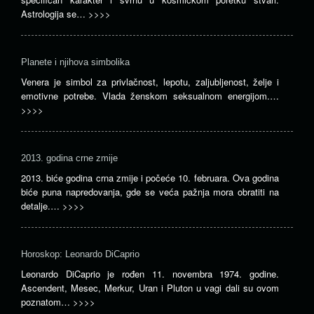
Astrologija se…
>>>>
Planete i njihova simbolika
Venera je simbol za privlačnost, lepotu, zaljubljenost, želje i
emotivne potrebe. Vlada ženskom seksualnom energijom.…
>>>>
2013. godina crne zmije
2013. biće godina crna zmije i počeće 10. februara. Ova godina
biće puna napredovanja, gde se veća pažnja mora obratiti na
detalje.…
>>>>
Horoskop: Leonardo DiCaprio
Leonardo DiCaprio je rođen 11. novembra 1974. godine.
Ascendent, Mesec, Merkur, Uran i Pluton u vagi dali su ovom
poznatom…
>>>>