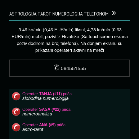
ASTROLOGIJA TAROT NUMEROLOGIJA TELEFONOM
3,49 kn/min (0,46 EUR/min) fiksni, 4,78 kn/min (0,63
EUR/min) mobil, pozivi iz Hrvatske (Sa touchscreen ekrana
poziv dodirom na broj telefona). Na donjem ekranu su
prikazani operateri aktivni na mreži
✆
064551555