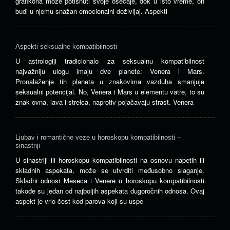
grafikona može potisnuti svoje osećaje, dok u isto vreme, on
budi u njemu snažan emocionalni doživljaj. Aspekti
Aspekti seksualne kompatibilnosti
U astrologiji tradicionalo za seksualnu kompatibilnost
najvažniju ulogu imaju dve planete: Venera i Mars.
Pronalaženje tih planeta u znakovima vazduha smanjuje
seksualni potencijal. No, Venera i Mars u elementu vatre, to su
znak ovna, lava i strelca, naprotiv pojačavaju strast. Venera
Ljubav i romantične veze u horoskopu kompatibilnosti –
sinastriji
U sinastriji ili horoskopu kompatibilnosti na osnovu napetih ili
skladnih aspekata, može se utvrditi međusobno slaganje.
Skladni odnosi Meseca i Venere u horoskopu kompatibilnosti
takođe su jedan od najboljih aspekata dugoročnih odnosa. Ovaj
aspekt je vrlo čest kod parova koji su uspe