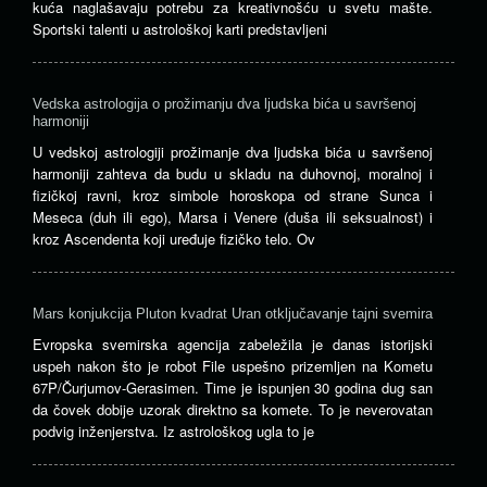
kuća naglašavaju potrebu za kreativnošću u svetu mašte.
Sportski talenti u astrološkoj karti predstavljeni
Vedska astrologija o prožimanju dva ljudska bića u savršenoj
harmoniji
U vedskoj astrologiji prožimanje dva ljudska bića u savršenoj
harmoniji zahteva da budu u skladu na duhovnoj, moralnoj i
fizičkoj ravni, kroz simbole horoskopa od strane Sunca i
Meseca (duh ili ego), Marsa i Venere (duša ili seksualnost) i
kroz Ascendenta koji uređuje fizičko telo. Ov
Mars konjukcija Pluton kvadrat Uran otključavanje tajni svemira
Evropska svemirska agencija zabeležila je danas istorijski
uspeh nakon što je robot File uspešno prizemljen na Kometu
67P/Čurjumov-Gerasimen. Time je ispunjen 30 godina dug san
da čovek dobije uzorak direktno sa komete. To je neverovatan
podvig inženjerstva. Iz astrološkog ugla to je