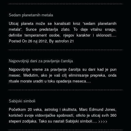
Sedam planetarnih metala
Uticaj planeta može se kanalisati kroz “sedam planetarnih
metala”. Sunce predstavlja zlato. To daje vitalnu snagu,
definiše temperament osobe, njegov karakter i sklonosti.…
Posted On
26 ruj 2012
,
By
astrofon 21
Najpovoljniji dani za pravljenje čarolija
Najpovoljnije vreme za pravljenje čarolija su dani kad je pun
mesec. Međutim, ako je vaš cilj eliminisanje prepreka, onda
rituale morate uraditi u toku opadanja meseca.…
Sabijski simboli
Početkom 20 veka, astrolog i okultista, Marc Edmund Jones,
koristeći svoje vidovnjačke spobnosti, otkrio je uticaj svih 360
stepeni zodijaka. Tako su nastali Sabijski simboli.…
>>>>