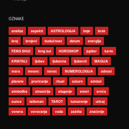
OZNAKE
analiza
aspekti
ASTROLOGIJA
boje
brak
broj
brojevi
budućnost
datum
energija
FENG SHUI
feng šui
HOROSKOP
jupiter
karte
KRISTALI
ljubav
ljubavna
ljubavni
MAGIJA
mars
mesec
novac
NUMEROLOGIJA
odnosi
planete
proricanje
ritual
saturn
simbol
simbolika
sinastrija
slaganje
snovi
sreća
sunce
talisman
TAROT
tumačenje
uticaj
venera
verovanja
voda
zaštita
značenje