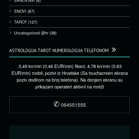
SANOVNIK
(4)
SNOVI
(67)
TAROT
(127)
Uncategorized @hr
(38)
ASTROLOGIJA TAROT NUMEROLOGIJA TELEFONOM
3,49 kn/min (0,46 EUR/min) fiksni, 4,78 kn/min (0,63
EUR/min) mobil, pozivi iz Hrvatske (Sa touchscreen ekrana
poziv dodirom na broj telefona). Na donjem ekranu su
prikazani operateri aktivni na mreži
✆
064551555