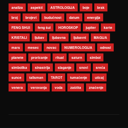
analiza
aspekti
ASTROLOGIJA
boje
brak
broj
brojevi
budućnost
datum
energija
FENG SHUI
feng šui
HOROSKOP
jupiter
karte
KRISTALI
ljubav
ljubavna
ljubavni
MAGIJA
mars
mesec
novac
NUMEROLOGIJA
odnosi
planete
proricanje
ritual
saturn
simbol
simbolika
sinastrija
slaganje
snovi
sreća
sunce
talisman
TAROT
tumačenje
uticaj
venera
verovanja
voda
zaštita
značenje