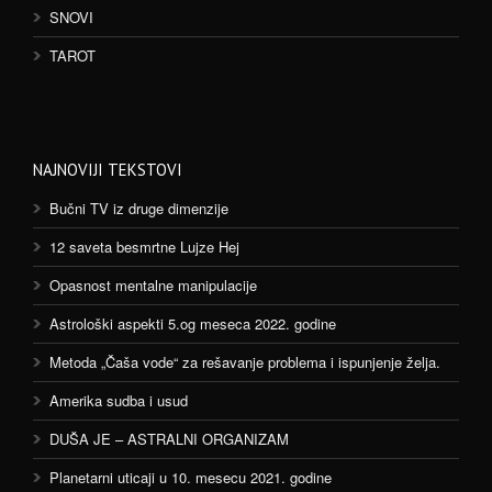
SNOVI
TAROT
NAJNOVIJI TEKSTOVI
Bučni TV iz druge dimenzije
12 saveta besmrtne Lujze Hej
Opasnost mentalne manipulacije
Astrološki aspekti 5.og meseca 2022. godine
Metoda „Čaša vode“ za rešavanje problema i ispunjenje želja.
Amerika sudba i usud
DUŠA JE – ASTRALNI ORGANIZAM
Planetarni uticaji u 10. mesecu 2021. godine