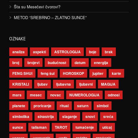
Šta su Mesečevi čvorovi?
METOD “SREBRNO – ZLATNO SUNCE”
OZNAKE
analiza
aspekti
ASTROLOGIJA
boje
brak
broj
brojevi
budućnost
datum
energija
FENG SHUI
feng šui
HOROSKOP
jupiter
karte
KRISTALI
ljubav
ljubavna
ljubavni
MAGIJA
mars
mesec
novac
NUMEROLOGIJA
odnosi
planete
proricanje
ritual
saturn
simbol
simbolika
sinastrija
slaganje
snovi
sreća
sunce
talisman
TAROT
tumačenje
uticaj