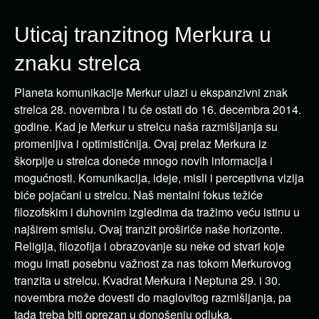
Uticaj tranzitnog Merkura u
znaku strelca
Planeta komunikacije Merkur ulazi u ekspanzivni znak
strelca 28. novembra i tu će ostati do 16. decembra 2014.
godine. Kad je Merkur u strelcu naša razmišljanja su
promenljiva i optimističnija. Ovaj prelaz Merkura iz
škorpije u strelca doneće mnogo novih informacija i
mogućnosti. Komunikacija, ideje, misli i perceptivna vizija
biće pojačani u strelcu. Naš mentalni fokus težiće
filozofskim i duhovnim izgledima da tražimo veću istinu u
najširem smislu. Ovaj tranzit proširiće naše horizonte.
Religija, filozofija i obrazovanje su neke od stvari koje
mogu imati posebnu važnost za nas tokom Merkurovog
tranzita u strelcu. Kvadrat Merkura i Neptuna 29. i 30.
novembra može dovesti do maglovitog razmišljanja, pa
tada treba biti oprezan u donošenju odluka.