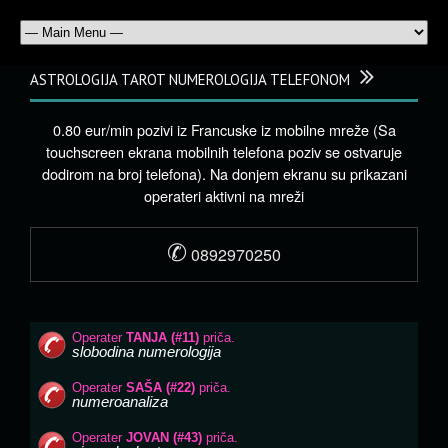
ASTROLOGIJA TAROT NUMEROLOGIJA TELEFONOM
0.80 eur/min pozivi iz Francuske iz mobilne mreže (Sa
touchscreen ekrana mobilnih telefona poziv se ostvaruje
dodirom na broj telefona). Na donjem ekranu su prikazani
operateri aktivni na mreži
✆
0892970250