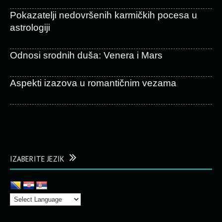
Pokazatelji nedovršenih karmičkih pocesa u
astrologiji
Odnosi srodnih duša: Venera i Mars
Aspekti izazova u romantičnim vezama
IZABERITE JEZIK