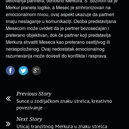
delovanja partnera, odnosno Merkura. S’ obzirom da je
Merkur planeta logike, a Mesec je sinhronizovan na
emocionalnom nivou, ovaj aspekt ukazuje da partneri
imaju neslaganje u komunikaciji. Osoba predstavljana
Mesecom može uvideti da je partner bezosećajan i
preterano objektivan, dok će partner koji predstavlja
Merkura shvatiti Meseca kao preterano osetljivog ili
neraspoloženog. Ovaj nedostatak emocionalnog
razumevanja može dovesti do konflikta i rasprava.
Previous Story
Sunce u zodijačkom znaku strelca, kreativno
povezivanje
Next Story
Uticaj tranzitnog Merkura u znaku strelca