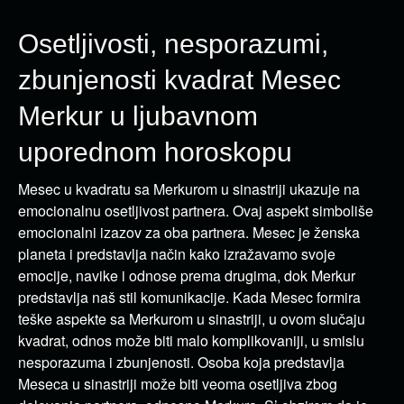
Osetljivosti, nesporazumi,
zbunjenosti kvadrat Mesec
Merkur u ljubavnom
uporednom horoskopu
Mesec u kvadratu sa Merkurom u sinastriji ukazuje na
emocionalnu osetljivost partnera. Ovaj aspekt simboliše
emocionalni izazov za oba partnera. Mesec je ženska
planeta i predstavlja način kako izražavamo svoje
emocije, navike i odnose prema drugima, dok Merkur
predstavlja naš stil komunikacije. Kada Mesec formira
teške aspekte sa Merkurom u sinastriji, u ovom slučaju
kvadrat, odnos može biti malo komplikovaniji, u smislu
nesporazuma i zbunjenosti. Osoba koja predstavlja
Meseca u sinastriji može biti veoma osetljiva zbog