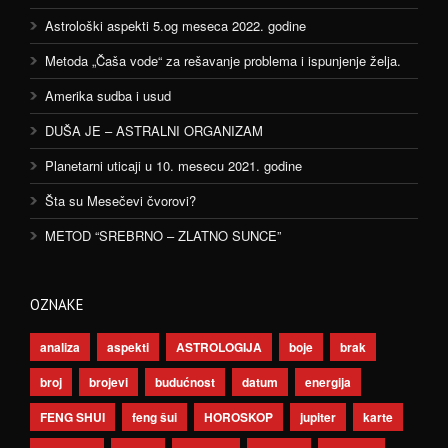
Astrološki aspekti 5.og meseca 2022. godine
Metoda „Čaša vode“ za rešavanje problema i ispunjenje želja.
Amerika sudba i usud
DUŠA JE – ASTRALNI ORGANIZAM
Planetarni uticaji u 10. mesecu 2021. godine
Šta su Mesečevi čvorovi?
METOD “SREBRNO – ZLATNO SUNCE”
OZNAKE
analiza
aspekti
ASTROLOGIJA
boje
brak
broj
brojevi
budućnost
datum
energija
FENG SHUI
feng šui
HOROSKOP
jupiter
karte