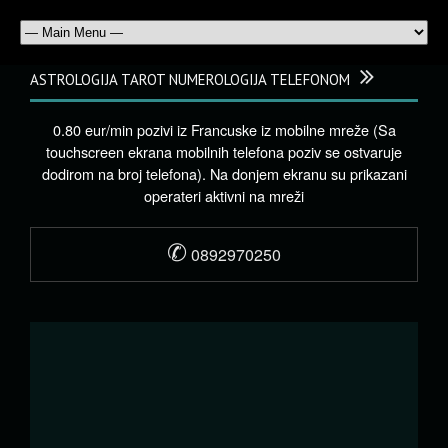
ASTROLOGIJA TAROT NUMEROLOGIJA TELEFONOM
0.80 eur/min pozivi iz Francuske iz mobilne mreže (Sa
touchscreen ekrana mobilnih telefona poziv se ostvaruje
dodirom na broj telefona). Na donjem ekranu su prikazani
operateri aktivni na mreži
✆
0892970250