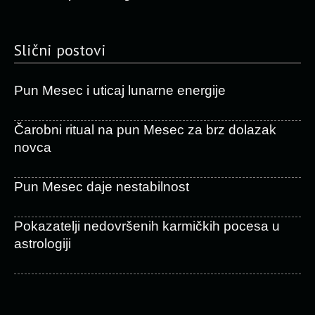
Slični postovi
Pun Mesec i uticaj lunarne energije
Čarobni ritual na pun Mesec za brz dolazak
novca
Pun Mesec daje nestabilnost
Pokazatelji nedovršenih karmičkih pocesa u
astrologiji