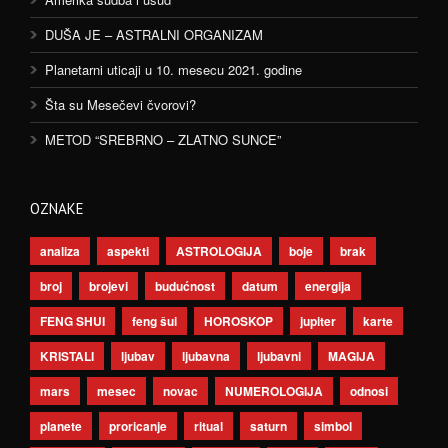
DUŠA JE – ASTRALNI ORGANIZAM
Planetarni uticaji u 10. mesecu 2021. godine
Šta su Mesečevi čvorovi?
METOD “SREBRNO – ZLATNO SUNCE”
OZNAKE
analiza
aspekti
ASTROLOGIJA
boje
brak
broj
brojevi
budućnost
datum
energija
FENG SHUI
feng šui
HOROSKOP
jupiter
karte
KRISTALI
ljubav
ljubavna
ljubavni
MAGIJA
mars
mesec
novac
NUMEROLOGIJA
odnosi
planete
proricanje
ritual
saturn
simbol