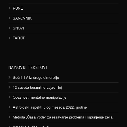
RUNE
SANOVNIK
SNOVI
TAROT
NAJNOVIJI TEKSTOVI
Bučni TV iz druge dimenzije
12 saveta besmrtne Lujze Hej
Opasnost mentalne manipulacije
Astrološki aspekti 5.og meseca 2022. godine
Metoda „Čaša vode“ za rešavanje problema i ispunjenje želja.
Amerika sudba i usud