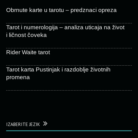
Obrnute karte u tarotu – predznaci opreza
Tarot i numerologija – analiza uticaja na život
i ličnost čoveka
Rider Waite tarot
Tarot karta Pustinjak i razdoblje životnih
promena
IZABERITE JEZIK