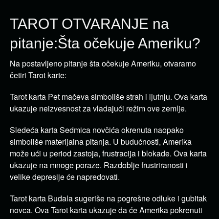
TAROT OTVARANJE na
pitanje:Šta očekuje Ameriku?
Na postavljeno pitanje šta očekuje Ameriku, otvaramo
četiri Tarot karte:
Tarot karta Pet mačeva simboliše strah i ljutnju. Ova karta
ukazuje neizvesnost za vladajući režim ove zemlje.
Sledeća karta Sedmica novčića okrenuta naopako
simboliše materijalna pitanja. U budućnosti, Amerika
može ući u period zastoja, frustracija i blokade. Ova karta
ukazuje na mnoge poraze. Razdoblje frustriranosti i
velike depresije će napredovati.
Tarot karta Budala sugeriše na pogrešne odluke i gubitak
novca. Ova Tarot karta ukazuje da će Amerika pokrenuti