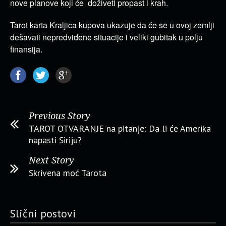
nove planove koji će doživeti propast i krah.
Tarot karta Kraljica kupova ukazuje da će se u ovoj zemlji
dešavati nepredviđene situacije i veliki gubitak u polju
finansija.
Previous Story
TAROT OTVARANJE na pitanje: Da li će Amerika
napasti Siriju?
Next Story
Skrivena moć Tarota
Slični postovi