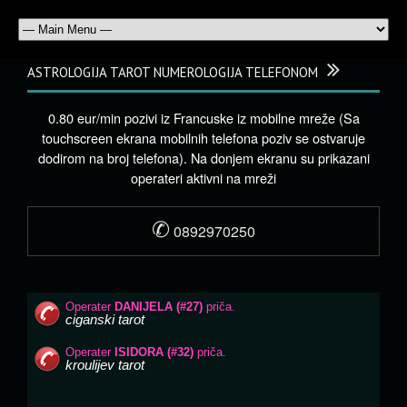
ASTROLOGIJA TAROT NUMEROLOGIJA TELEFONOM
0.80 eur/min pozivi iz Francuske iz mobilne mreže (Sa
touchscreen ekrana mobilnih telefona poziv se ostvaruje
dodirom na broj telefona). Na donjem ekranu su prikazani
operateri aktivni na mreži
✆
0892970250