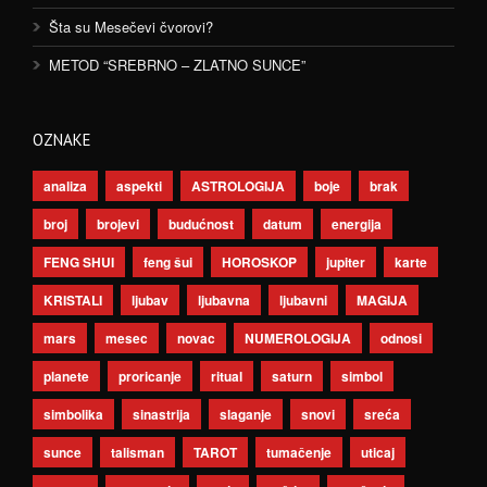
Šta su Mesečevi čvorovi?
METOD “SREBRNO – ZLATNO SUNCE”
OZNAKE
analiza
aspekti
ASTROLOGIJA
boje
brak
broj
brojevi
budućnost
datum
energija
FENG SHUI
feng šui
HOROSKOP
jupiter
karte
KRISTALI
ljubav
ljubavna
ljubavni
MAGIJA
mars
mesec
novac
NUMEROLOGIJA
odnosi
planete
proricanje
ritual
saturn
simbol
simbolika
sinastrija
slaganje
snovi
sreća
sunce
talisman
TAROT
tumačenje
uticaj