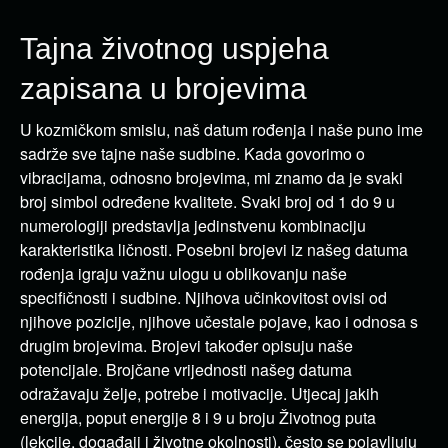
Tajna životnog uspjeha
zapisana u brojevima
U kozmičkom smislu, naš datum rođenja i naše puno ime
sadrže sve tajne naše sudbine.
Kada govorimo o
vibracijama, odnosno brojevima, mi znamo da je svaki
broj simbol određene kvalitete.
Svaki broj od 1 do 9 u
numerologiji predstavlja jedinstvenu kombinaciju
karakteristika ličnosti.
Posebni brojevi iz našeg datuma
rođenja igraju važnu ulogu u oblikovanju naše
specifičnosti i sudbine.
Njihova učinkovitost ovisi od
njihove pozicije, njihove učestale pojave, kao i odnosa s
drugim brojevima.
Brojevi također opisuju naše
potencijale.
Brojčane vrijednosti našeg datuma
odražavaju želje, potrebe i motivacije.
Utjecaj jakih
energija, poput energije 8 i 9 u broju Životnog puta
(lekcije, događaji i životne okolnosti), često se pojavljuju