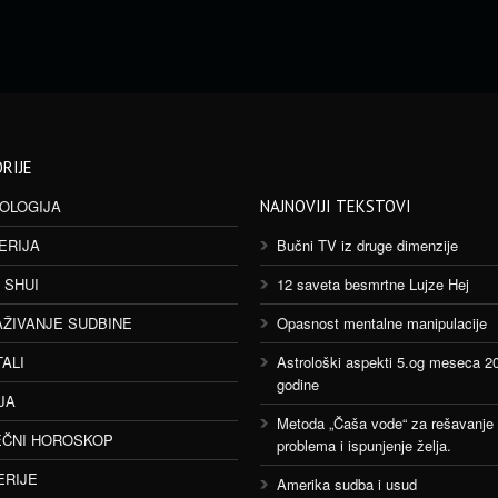
RIJE
OLOGIJA
NAJNOVIJI TEKSTOVI
ERIJA
Bučni TV iz druge dimenzije
 SHUI
12 saveta besmrtne Lujze Hej
AŽIVANJE SUDBINE
Opasnost mentalne manipulacije
TALI
Astrološki aspekti 5.og meseca 2
godine
JA
Metoda „Čaša vode“ za rešavanje
ČNI HOROSKOP
problema i ispunjenje želja.
ERIJE
Amerika sudba i usud