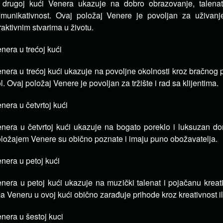
 drugoj kući Venera ukazuje na dobro obrazovanje, talena
munikativnost. Ovaj položaj Venere je povoljan za uživanj
raktivnim stvarima u životu.
nera u trećoj kući
nera u trećoj kući ukazuje na povoljne okolnosti kroz bračnog pa
l. Ovaj položaj Venere je povoljan za tržište i rad sa klijentima.
nera u četvrtoj kući
nera u četvrtoj kući ukazuje na bogato poreklo i luksuzan 
ložajem Venere su obično poznate i imaju puno obožavatelja.
nera u petoj kući
nera u petoj kući ukazuje na muzički talenat i pojačanu kreat
a Veneru u ovoj kući obično zarađuje prihode kroz kreativnost il
nera u šestoj kuci