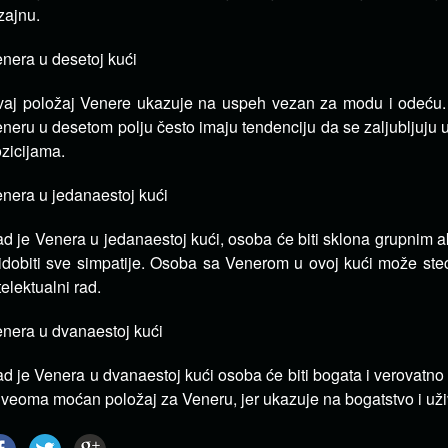
zajnu.
nera u desetoj kući
aj položaj Venere ukazuje na uspeh vezan za modu i odeću.
neru u desetom polju često imaju tendenciju da se zaljubljuju
zicijama.
nera u jedanaestoj kući
d je Venera u jedanaestoj kući, osoba će biti sklona grupnim 
idobiti sve simpatije. Osoba sa Venerom u ovoj kući može steć
telektualni rad.
nera u dvanaestoj kući
d je Venera u dvanaestoj kući osoba će biti bogata i verovatno ć
 veoma moćan položaj za Veneru, jer ukazuje na bogatstvo i uži