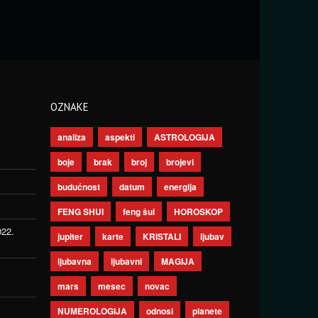
OZNAKE
analiza
aspekti
ASTROLOGIJA
boje
brak
broj
brojevi
budućnost
datum
energija
FENG SHUI
feng šui
HOROSKOP
022.
jupiter
karte
KRISTALI
ljubav
ljubavna
ljubavni
MAGIJA
mars
mesec
novac
NUMEROLOGIJA
odnosi
planete