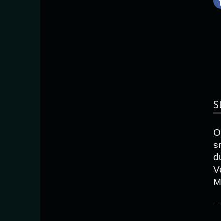
S
O
s
d
V
M