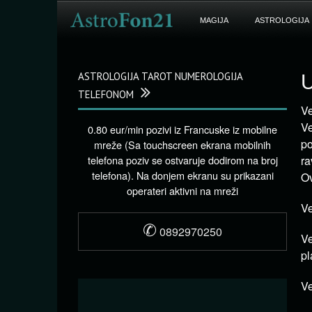
MAGIJA
ASTROLOGIJA
ASTROLOGIJA TAROT NUMEROLOGIJA
U
TELEFONOM
Ve
Ve
0.80 eur/min pozivi iz Francuske iz mobilne
po
mreže (Sa touchscreen ekrana mobilnih
telefona poziv se ostvaruje dodirom na broj
ra
telefona). Na donjem ekranu su prikazani
Ov
operateri aktivni na mreži
Ve
✆
0892970250
Ve
pl
Ve