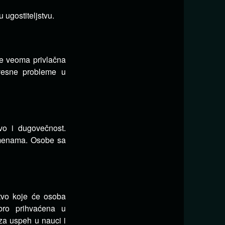
 ugostiteljstvu.
će veoma privlačna
zvesne probleme u
vo i dugovečnost.
omenama. Osobe sa
tvo koje će osoba
bro prihvaćena u
 za uspeh u nauci i