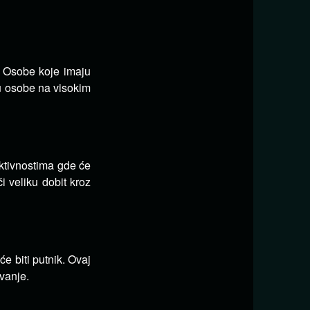
 Osobe koje imaju
 u osobe na visokim
aktivnostima gde će
i veliku dobit kroz
e biti putnik. Ovaj
vanje.