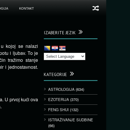
GIJA
KONTAKT
IZABERITE JEZIK
 u kojoj se nalazi
potu i ljubav. To je
in tražimo stanje
r i jednostavnost.
KATEGORIJE
ASTROLOGIJA
(634)
a. U prvoj kući ova
EZOTERIJA
(370)
.
FENG SHUI
(132)
ISTRAŽIVANJE SUDBINE
(66)