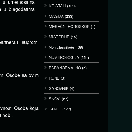
t u umetnostima i
KRISTALI
(109)
e u blagodatima i
MAGIJA
(233)
MESEČNI HOROSKOP
(1)
MISTERIJE
(15)
rtnera ili suprotni
Non classifié(e)
(39)
NUMEROLOGIJA
(251)
PARANORMALNO
(5)
dom. Osobe sa ovim
RUNE
(3)
SANOVNIK
(4)
SNOVI
(67)
ivnost. Osoba koja
TAROT
(127)
i hobi.