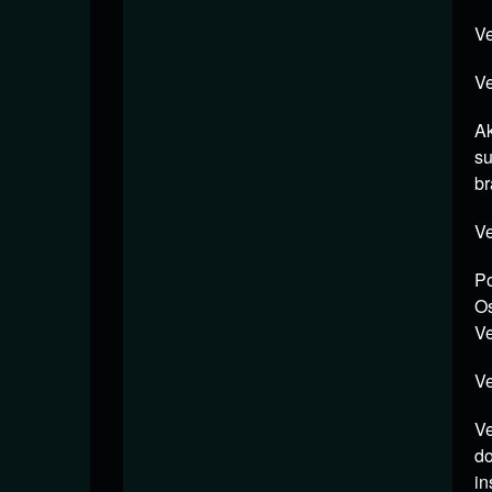
Ve
Ve
Ak
s
br
Ve
Po
O
Ve
Ve
Ve
d
in