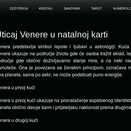
EZOTERIJA
KRISTALI
SANOVNIK
TAROT
NUMEROLO
ticaj Venere u natalnoj karti
nera predstavlja simbol lepote i ljubavi u astrologiji. Kuća
nera ukazuje na područje života gde
će osoba tražiti sklad, le
dručje gde obično doživljavamo stanje mira, a na neki nač
vnoteže. Ona je povezana sa ženskim principom, označava mi
a planeta, sama po sebi, ne može podsticati puno energije.
nera u prvoj kući
nera u prvoj kući ukazuje na pronalaženje sopstvenog identitet
aneta obično daruje šarm i prijateljsku naklonost prema drugima
nera u drugoj kući