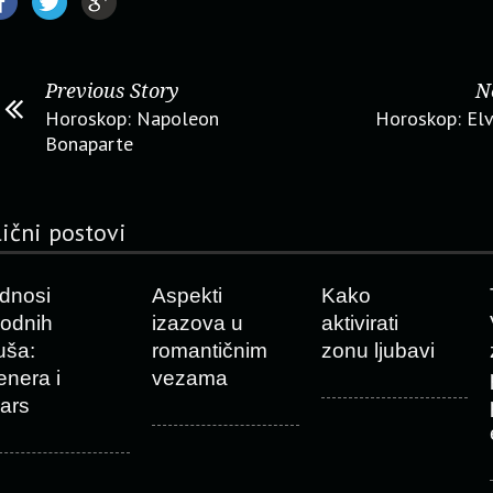
Previous Story
N
Horoskop: Napoleon
Horoskop: Elv
Bonaparte
lični postovi
dnosi
Aspekti
Kako
rodnih
izazova u
aktivirati
uša:
romantičnim
zonu ljubavi
enera i
vezama
ars