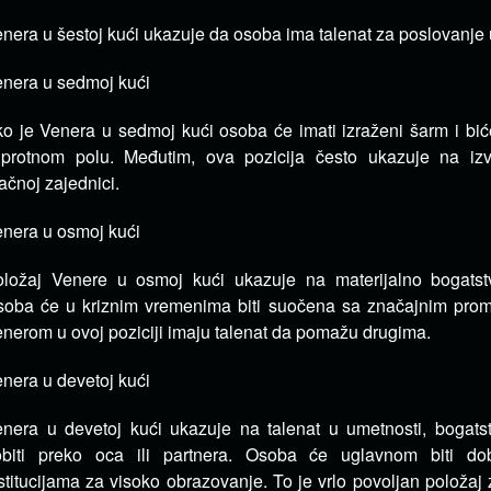
nera u šestoj kući ukazuje da osoba ima talenat za poslovanje u
nera u sedmoj kući
o je Venera u sedmoj kući osoba će imati izraženi šarm i bi
uprotnom polu. Međutim, ova pozicija često ukazuje na i
ačnoj zajednici.
nera u osmoj kući
ložaj Venere u osmoj kući ukazuje na materijalno bogatst
soba će u kriznim vremenima biti suočena sa značajnim pr
nerom u ovoj poziciji imaju talenat da pomažu drugima.
nera u devetoj kući
nera u devetoj kući ukazuje na talenat u umetnosti, bogats
obiti preko oca ili partnera. Osoba će uglavnom biti do
stitucijama za visoko obrazovanje. To je vrlo povoljan položaj