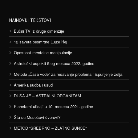
NAJNOVIJI TEKSTOVI
Bučni TV iz druge dimenzije
12 saveta besmrtne Lujze Hej
Opasnost mentalne manipulacije
Astrološki aspekti 5.og meseca 2022. godine
Metoda „Čaša vode“ za rešavanje problema i ispunjenje želja.
Amerika sudba i usud
DUŠA JE – ASTRALNI ORGANIZAM
Planetarni uticaji u 10. mesecu 2021. godine
Šta su Mesečevi čvorovi?
METOD “SREBRNO – ZLATNO SUNCE”