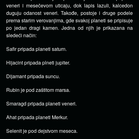
veneri i mesečevom uticaju, dok lapis lazuli, kalcedon
duguju odanost veneri. Takođe, postoje i druge podele
prema starim verovanjima, gde svakoj planeti se pripisuje
po jedan dragi kamen. Jedna od njih je prikazana na
sledeći način:
Safir pripada planeti saturn.
Hijacint pripada plneti jupiter.
Dijamant pripada suncu.
Rubin je pod zaštitom marsa.
Smaragd pripada planeti veneri.
Ahat pripada planeti Merkur.
Selenit je pod dejstvom meseca.