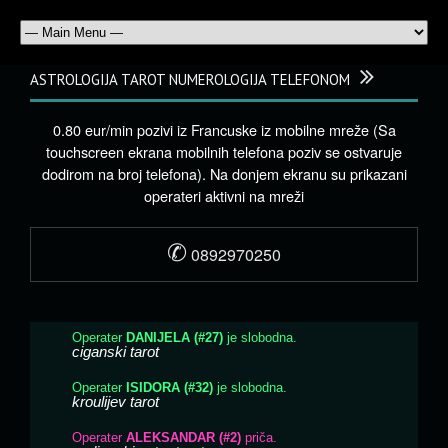
ASTROLOGIJA TAROT NUMEROLOGIJA TELEFONOM
0.80 eur/min pozivi iz Francuske iz mobilne mreže (Sa
touchscreen ekrana mobilnih telefona poziv se ostvaruje
dodirom na broj telefona). Na donjem ekranu su prikazani
operateri aktivni na mreži
✆
0892970250