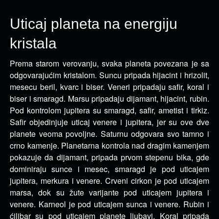
Uticaj planeta na energiju
kristala
Prema starom verovanju, svaka planeta povezana je sa
odgovarajućim kristalom. Suncu pripada hijacint i hrizolit,
mesecu beril, kvarc i biser.
Veneri pripadaju safir, koral i
biser i smaragd. Marsu pripadaju dijamant, hijacint, rubin.
Pod kontrolom jupitera su smaragd, safir, ametist i tirkiz.
Safir objedinjuje uticaj venere i jupitera, jer su ove dve
planete veoma povoljne. Saturnu odgovara svo tamno i
crno kamenje. Planetarna kontrola nad dragim kamenjem
pokazuje da dijamant, pripada prvom stepenu bika, gde
dominiraju sunce i mesec, smaragd je pod uticajem
jupitera, merkura i venere. Crveni cirkon je pod uticajem
marsa, dok su žute varijante pod uticajem jupitera i
venere. Karneol je pod uticajem sunca i venere. Rubin i
ćilibar su pod uticajem planete ljubavi. Koral pripada