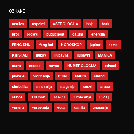
OZNAKE
analiza
aspekti
ASTROLOGIJA
boje
brak
broj
brojevi
budućnost
datum
energija
FENG SHUI
feng šui
HOROSKOP
jupiter
karte
KRISTALI
ljubav
ljubavna
ljubavni
MAGIJA
mars
mesec
novac
NUMEROLOGIJA
odnosi
planete
proricanje
ritual
saturn
simbol
simbolika
sinastrija
slaganje
snovi
sreća
sunce
talisman
TAROT
tumačenje
uticaj
venera
verovanja
voda
zaštita
značenje