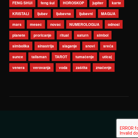
FENG SHUI
feng šui
HOROSKOP
jupiter
karte
KRISTALI
ljubav
ljubavna
ljubavni
MAGIJA
mars
mesec
novac
NUMEROLOGIJA
odnosi
planete
proricanje
ritual
saturn
simbol
simbolika
sinastrija
slaganje
snovi
sreća
sunce
talisman
TAROT
tumačenje
uticaj
venera
verovanja
voda
zaštita
značenje