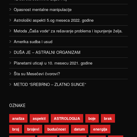
Opasnost mentalne manipulacije
Astrološki aspekti 5.og meseca 2022. godine
Metoda „Čaša vode“ za rešavanje problema i ispunjenje želja.
Amerika sudba i usud
DUŠA JE – ASTRALNI ORGANIZAM
Planetarni uticaji u 10. mesecu 2021. godine
Šta su Mesečevi čvorovi?
METOD “SREBRNO – ZLATNO SUNCE”
OZNAKE
analiza
aspekti
ASTROLOGIJA
boje
brak
broj
brojevi
budućnost
datum
energija