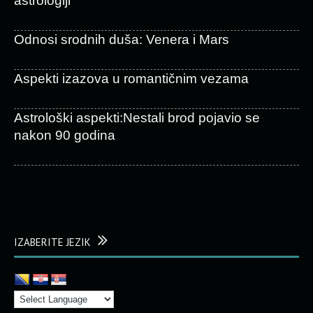
astrologiji
Odnosi srodnih duša: Venera i Mars
Aspekti izazova u romantičnim vezama
Astrološki aspekti:Nestali brod pojavio se
nakon 90 godina
IZABERITE JEZIK