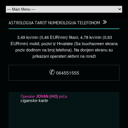
ASTROLOGIJA TAROT NUMEROLOGIJA TELEFONOM
3,49 kn/min (0,46 EUR/min) fiksni, 4,78 kn/min (0,63
EUR/min) mobil, pozivi iz Hrvatske (Sa touchscreen ekrana
poziv dodirom na broj telefona). Na donjem ekranu su
prikazani operateri aktivni na mreži
✆
064551555