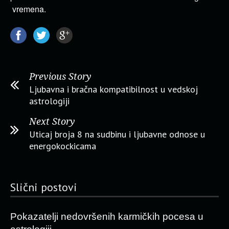
vremena.
Previous Story
Ljubavna i bračna kompatibilnost u vedskoj
astrologiji
Next Story
Uticaj broja 8 na sudbinu i ljubavne odnose u
energokockicama
Slični postovi
Pokazatelji nedovršenih karmičkih pocesa u