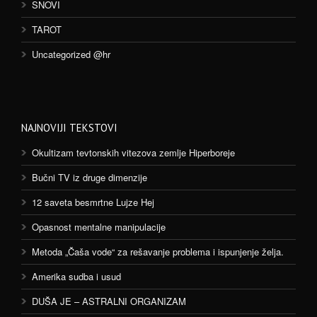
SNOVI
TAROT
Uncategorized @hr
NAJNOVIJI TEKSTOVI
Okultizam tevtonskih vitezova zemlje Hiperboreje
Bučni TV iz druge dimenzije
12 saveta besmrtne Lujze Hej
Opasnost mentalne manipulacije
Metoda „Čaša vode“ za rešavanje problema i ispunjenje želja.
Amerika sudba i usud
DUŠA JE – ASTRALNI ORGANIZAM