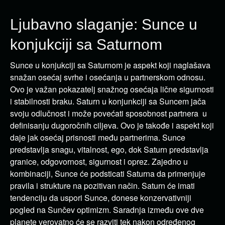
Ljubavno slaganje: Sunce u
konjukciji sa Saturnom
Sunce u konjukciji sa Saturnom je aspekt koji naglašava
snažan osećaj svrhe i osećanja u partnerskom odnosu.
Ovo je važan pokazatelj snažnog osećaja lične sigurnosti
i stabilnosti braku. Saturn u konjunkciji sa Suncem jača
svoju odlučnost i može povećati sposobnost partnera u
definisanju dugoročnih ciljeva. Ovo je takođe i aspekt koji
daje jak osećaj prisnosti među partnerima. Sunce
predstavlja snagu, vitalnost, ego, dok Saturn predstavlja
granice, odgovornost, sigurnost i oprez. Zajedno u
kombinaciji, Sunce će podsticati Saturna da primenjuje
pravila i strukture na pozitivan način. Saturn će imati
tendenciju da uspori Sunce, donese konzervativniji
pogled na Sunčev optimizm. Saradnja između ove dve
planete verovatno će se razviti tek nakon određenog