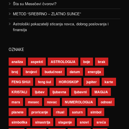
Šta su Mesečevi čvorovi?
METOD “SREBRNO – ZLATNO SUNCE”
Astrološki pokazatelji sticanja novca, dobrog poslovanja i
finansija
OZNAKE
analiza
aspekti
ASTROLOGIJA
boje
brak
broj
brojevi
budućnost
datum
energija
FENG SHUI
feng šui
HOROSKOP
jupiter
karte
KRISTALI
ljubav
ljubavna
ljubavni
MAGIJA
mars
mesec
novac
NUMEROLOGIJA
odnosi
planete
proricanje
ritual
saturn
simbol
simbolika
sinastrija
slaganje
snovi
sreća