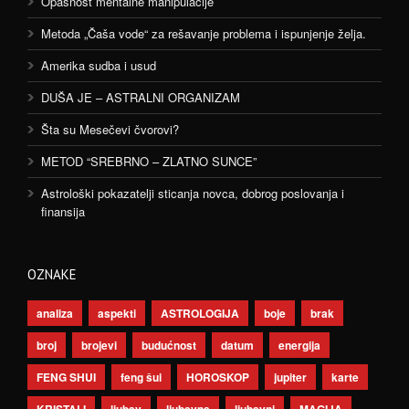
Opasnost mentalne manipulacije
Metoda „Čaša vode“ za rešavanje problema i ispunjenje želja.
Amerika sudba i usud
DUŠA JE – ASTRALNI ORGANIZAM
Šta su Mesečevi čvorovi?
METOD “SREBRNO – ZLATNO SUNCE”
Astrološki pokazatelji sticanja novca, dobrog poslovanja i
finansija
OZNAKE
analiza
aspekti
ASTROLOGIJA
boje
brak
broj
brojevi
budućnost
datum
energija
FENG SHUI
feng šui
HOROSKOP
jupiter
karte