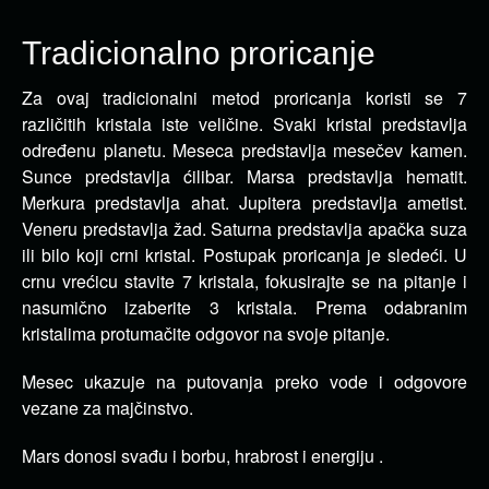
Tradicionalno proricanje
Za ovaj tradicionalni metod proricanja koristi se 7
različitih kristala iste veličine. Svaki kristal predstavlja
određenu planetu.
Meseca predstavlja mesečev kamen.
Sunce predstavlja ćilibar. Marsa predstavlja hematit.
Merkura predstavlja ahat. Jupitera predstavlja ametist.
Veneru predstavlja žad. Saturna predstavlja apačka suza
ili bilo koji crni kristal. Postupak proricanja je sledeći. U
crnu vrećicu stavite 7 kristala, fokusirajte se na pitanje i
nasumično izaberite 3 kristala. Prema odabranim
kristalima protumačite odgovor na svoje pitanje.
Mesec ukazuje na putovanja preko vode i odgovore
vezane za majčinstvo.
Mars donosi svađu i borbu, hrabrost i energiju .