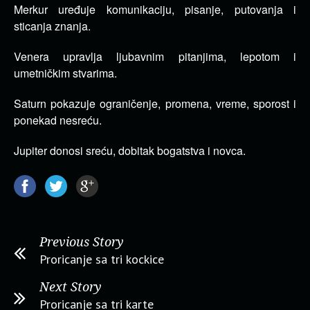
Merkur uređuje komunikaciju, pisanje, putovanja i
sticanja znanja.
Venera upravlja ljubavnim pitanjima, lepotom i
umetničkim stvarima.
Saturn pokazuje ograničenje, promena, vreme, sporost i
ponekad nesreću.
Jupiter donosi sreću, dobitak bogatstva i novca.
Previous Story
Proricanje sa tri kockice
Next Story
Proricanje sa tri karte