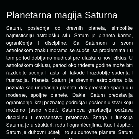
Planetarna magija Saturna
Saturn, poslednja od drevnih planeta, simboliše
najmističniju astrološku silu. Saturn je planeta karme,
ograničenja i discipline. Sa Saturnom u svom
astrološkom znaku moramo se suočiti sa problemima i u
tom period dobijamo mudrost pre ulaska u novi ciklus. U
astrološkom ciklusu, period oko trideste godine može biti
razdoblje učenja i rasta, ali takođe i razdoblje suđenja i
frustracija. Planeta Saturn je drevnim astrolozima bila
poznata kao unutrašnja planeta, dok preostale spadaju u
moderne, spoljne planete. Dakle, Saturn predstavlja
ograničenje, kraj poznatog područja i poslednju stvar koju
možemo jasno videti. Saturnova gravitacija održava
disciplinu i savršenstvo prstenova. Snaga i funkcija
Saturna je u strukturi, redu i ograničenjima. Kao i Jupiter,
Saturn je duhovni učitelj i to su duhovne planete. Saturn