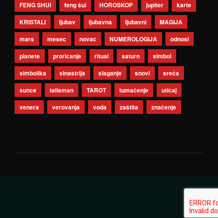
FENG SHUI
feng šui
HOROSKOP
jupiter
karte
KRISTALI
ljubav
ljubavna
ljubavni
MAGIJA
mars
mesec
novac
NUMEROLOGIJA
odnosi
planete
proricanje
ritual
saturn
simbol
simbolika
sinastrija
slaganje
snovi
sreća
sunce
talisman
TAROT
tumačenje
uticaj
venera
verovanja
voda
zaštita
značenje