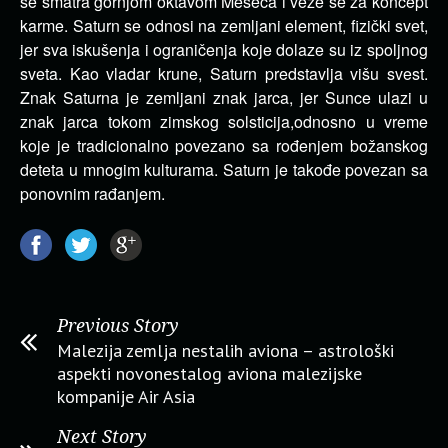
se smatra gornjom oktavom Meseca i veže se za koncept
karme. Saturn se odnosi na zemljani element, fizički svet,
jer sva iskušenja i ograničenja koje dolaze su iz spoljnog
sveta. Kao vladar krune, Saturn predstavlja višu svest.
Znak Saturna je zemljani znak jarca, jer Sunce ulazi u
znak jarca tokom zimskog solsticija,odnosno u vreme
koje je tradicionalno povezano sa rođenjem božanskog
deteta u mnogim kulturama. Saturn je takođe povezan sa
ponovnim rađanjem.
Previous Story
Malezija zemlja nestalih aviona – astrološki
aspekti novonestalog aviona malezijske
kompanije Air Asia
Next Story