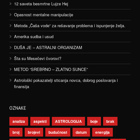
12 saveta besmrtne Lujze Hej
Opasnost mentalne manipulacije
Metoda „Čaša vode“ za rešavanje problema i ispunjenje želja.
Amerika sudba i usud
DUŠA JE – ASTRALNI ORGANIZAM
Šta su Mesečevi čvorovi?
METOD “SREBRNO – ZLATNO SUNCE”
Astrološki pokazatelji sticanja novca, dobrog poslovanja i
finansija
OZNAKE
analiza
aspekti
ASTROLOGIJA
boje
brak
broj
brojevi
budućnost
datum
energija