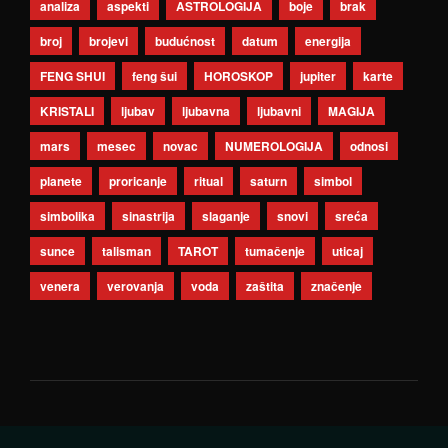
analiza
aspekti
ASTROLOGIJA
boje
brak
broj
brojevi
budućnost
datum
energija
FENG SHUI
feng šui
HOROSKOP
jupiter
karte
KRISTALI
ljubav
ljubavna
ljubavni
MAGIJA
mars
mesec
novac
NUMEROLOGIJA
odnosi
planete
proricanje
ritual
saturn
simbol
simbolika
sinastrija
slaganje
snovi
sreća
sunce
talisman
TAROT
tumačenje
uticaj
venera
verovanja
voda
zaštita
značenje