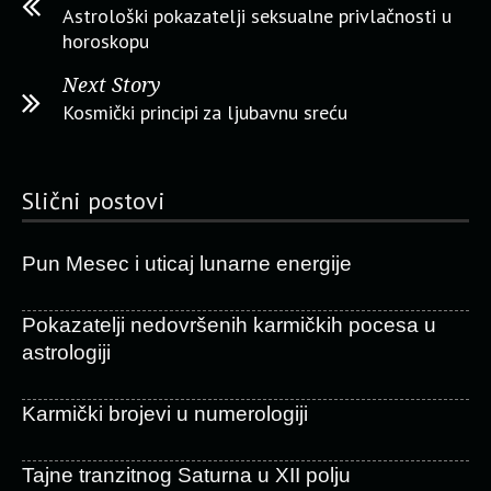
Astrološki pokazatelji seksualne privlačnosti u
horoskopu
Next Story
Kosmički principi za ljubavnu sreću
Slični postovi
Pun Mesec i uticaj lunarne energije
Pokazatelji nedovršenih karmičkih pocesa u
astrologiji
Karmički brojevi u numerologiji
Tajne tranzitnog Saturna u XII polju