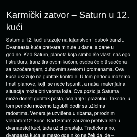
Karmički zatvor – Saturn u 12.
kući
Saturn u 12. kući ukazuje na tajanstven i dubok tranzit.
Dvanaesta kuća pretvara minute u dane, a dane u
godine. Kad Saturn, planeta koja simboliše vlast, naš ego
i strukturu, tranzitira ovom kućom, osoba će biti suočena
sa razočarenjem, duhovnim svetom i promenama. Ova
kuća ukazuje na gubitak kontrole. U tom periodu možemo
imati planove, koji se neće ispuniti, a naša materijalna
situacija može biti veoma loša. Ova pozicija Saturna
može doneti gubitak posla, očajanje i prazninu. Takođe, u
tom periodu možemo izgubiti dodir sa užicima i
radostima. Venera je uzvišena u ribama, prirodnim
vladarom12. kuće. Kad Saturn zauzme prebivalište u
dvanaestoj kući, tada užici prestaju. Tradicionalno,
dvanaesta kuća je mesto gde niko ne želi da ide –