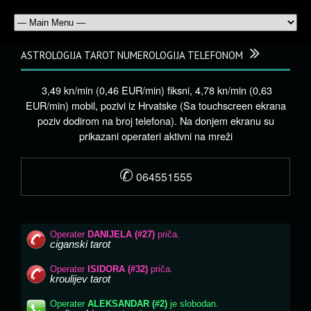
ASTROLOGIJA TAROT NUMEROLOGIJA TELEFONOM
3,49 kn/min (0,46 EUR/min) fiksni, 4,78 kn/min (0,63
EUR/min) mobil, pozivi iz Hrvatske (Sa touchscreen ekrana
poziv dodirom na broj telefona). Na donjem ekranu su
prikazani operateri aktivni na mreži
✆
064551555