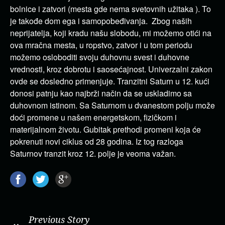
bolnice i zatvori (mesta gde nema svetovnih užitaka ). To
je takođe dom ega i samopobeđivanja. Zbog naših
neprijatelja, koji kradu našu slobodu, mi možemo otići na
ova mračna mesta, u ropstvo, zatvor i u tom periodu
možemo osloboditi svoju duhovnu svest i duhovne
vrednosti, kroz dobrotu i saosećajnost. Univerzalni zakon
ovde se dosledno primenjuje. Tranzitni Saturn u 12. kući
donosi patnju kao najbrži način da se uskladimo sa
duhovnom istinom. Sa Saturnom u dvanestom polju može
doći promene u našem energetskom, fizičkom i
materijalnom životu. Gubitak prethodi promeni koja će
pokrenuti novi ciklus od 28 godina. Iz tog razloga
Saturnov tranzit kroz 12. polje je veoma važan.
Previous Story