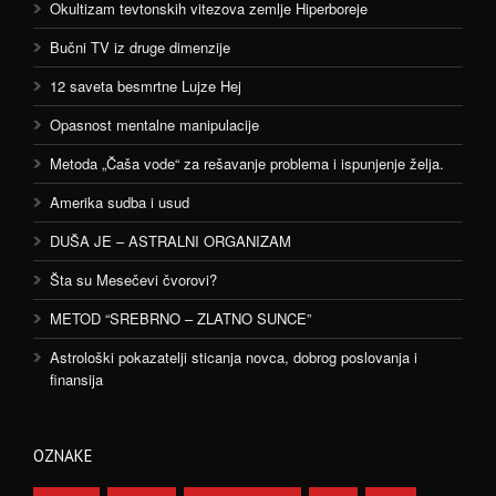
Okultizam tevtonskih vitezova zemlje Hiperboreje
Bučni TV iz druge dimenzije
12 saveta besmrtne Lujze Hej
Opasnost mentalne manipulacije
Metoda „Čaša vode“ za rešavanje problema i ispunjenje želja.
Amerika sudba i usud
DUŠA JE – ASTRALNI ORGANIZAM
Šta su Mesečevi čvorovi?
METOD “SREBRNO – ZLATNO SUNCE”
Astrološki pokazatelji sticanja novca, dobrog poslovanja i
finansija
OZNAKE