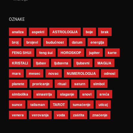
OZNAKE
analiza
aspekti
ASTROLOGIJA
boje
brak
broj
brojevi
budućnost
datum
energija
FENG SHUI
feng šui
HOROSKOP
jupiter
karte
KRISTALI
ljubav
ljubavna
ljubavni
MAGIJA
mars
mesec
novac
NUMEROLOGIJA
odnosi
planete
proricanje
ritual
saturn
simbol
simbolika
sinastrija
slaganje
snovi
sreća
sunce
talisman
TAROT
tumačenje
uticaj
venera
verovanja
voda
zaštita
značenje