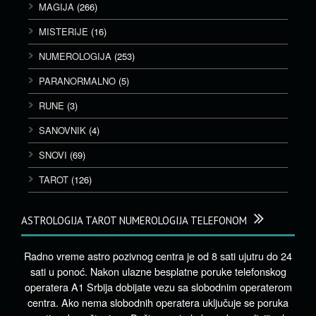
MAGIJA
(266)
MISTERIJE
(16)
NUMEROLOGIJA
(253)
PARANORMALNO
(5)
RUNE
(3)
SANOVNIK
(4)
SNOVI
(69)
TAROT
(126)
ASTROLOGIJA TAROT NUMEROLOGIJA TELEFONOM
Radno vreme astro pozivnog centra je od 8 sati ujutru do 24
sati u ponoć. Nakon ulazne besplatne poruke telefonskog
operatera A1 Srbija dobijate vezu sa slobodnim operaterom
centra. Ako nema slobodnih operatera uključuje se poruka