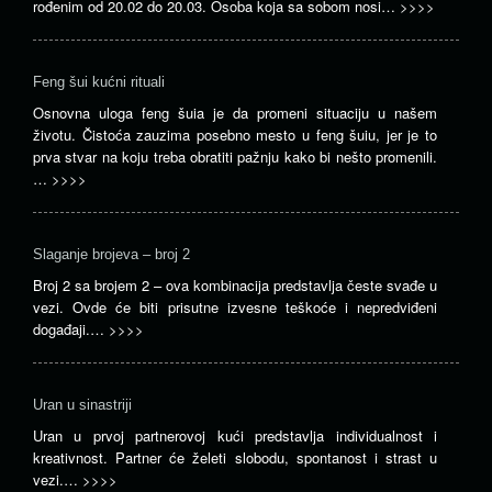
rođenim od 20.02 do 20.03. Osoba koja sa sobom nosi…
>>>>
Feng šui kućni rituali
Osnovna uloga feng šuia je da promeni situaciju u našem
životu. Čistoća zauzima posebno mesto u feng šuiu, jer je to
prva stvar na koju treba obratiti pažnju kako bi nešto promenili.
…
>>>>
Slaganje brojeva – broj 2
Broj 2 sa brojem 2 – ova kombinacija predstavlja česte svađe u
vezi. Ovde će biti prisutne izvesne teškoće i nepredviđeni
događaji.…
>>>>
Uran u sinastriji
Uran u prvoj partnerovoj kući predstavlja individualnost i
kreativnost. Partner će želeti slobodu, spontanost i strast u
vezi.…
>>>>