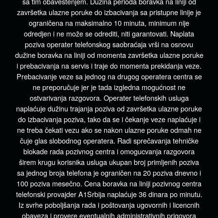
sa tim obaveštenjem. Dužina perioda boravka na liniji od
završetka ulazne poruke do izbacivanja sa pristupne linije je
ograničena na maksimalno 10 minuta, minimum nije
odredjen i ne može se odrediti, niti garantovati. Naplata
poziva operater telefonskog saobraćaja vrši na osnovu
dužine boravka na liniji od momenta završetka ulazne poruke
i prebacivanja na servis i traje do momenta prekidanja veze.
Prebacivanje veze sa jednog na drugog operatera centra se
ne preporučuje jer je tada izgledna mogućnost ne
ostvarivanja razgovora. Operater telefonskih usluga
naplaćuje dužinu trajanja poziva od završetka ulazne poruke
do izbacivanja poziva, tako da se i čekanje veze naplaćuje i
ne treba čekati vezu ako se nakon ulazne poruke odmah ne
čuje glas slobodnog operatera. Radi sprečavanja tehničke
blokade rada pozivnog centra i omogucvanja razgovora
širem krugu korisnika usluga ukupan broj primljenih poziva
sa jednog broja telefona je ograničen na 20 poziva dnevno i
100 poziva mesečno. Cena boravka na liniji pozivnog centra
telefonski provajder A1Srbija naplaćuje 36 dinara po minutu.
Iz svrhe poboljšanja rada i poštovanja ugovornih i licencnih
obaveza i provere eventualnih administrativnih prigovora