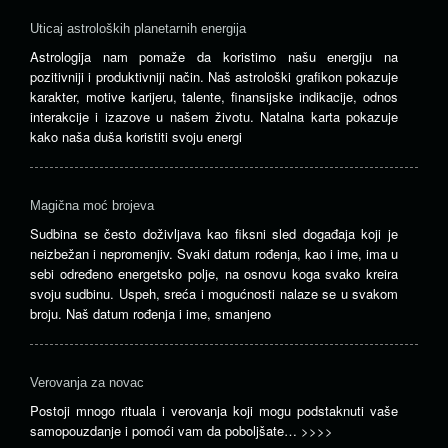
Uticaj astroloških planetarnih energija
Astrologija nam pomaže da koristimo našu energiju na
pozitivniji i produktivniji način. Naš astrološki grafikon pokazuje
karakter, motive karijeru, talente, finansijske indikacije, odnos
interakcije i izazove u našem životu. Natalna karta pokazuje
kako naša duša koristiti svoju energi
Magična moć brojeva
Sudbina se često doživljava kao fiksni sled događaja koji je
neizbežan i nepromenjiv. Svaki datum rođenja, kao i ime, ima u
sebi određeno energetsko polje, na osnovu koga svako kreira
svoju sudbinu. Uspeh, sreća i mogućnosti nalaze se u svakom
broju. Naš datum rođenja i ime, smanjeno
Verovanja za novac
Postoji mnogo rituala i verovanja koji mogu podstaknuti vaše
samopouzdanje i pomoći vam da poboljšate…
>>>>