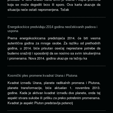
koja se može dogoditi brzo ili sporo. Ova karta ukazuje da
situacija neće ostati nepromenjena. Točak
Energokockice predviđaju:2014 godina neočekivanih padova i
uspona
Prema energokockicama predstojeća 2014. će biti veoma
autentična godina za mnoge osobe. Za razliku od prethodnih
godina, u 2014. biće prisutan osećaj neprestane potrebe da
budemo snažniji i sposobniji da se nosimo sa svim iskušenjima
i promenama. Nova 2014. godina ukazuje na težnju ka
Kosmički ples promene:kvadrat Urana i Plutona
Kvadrat između Urana, planete radikalnih promena i Plutona,
planete transformacije, biće aktuelan 1. novembra 2013.
godine. Kada je aktivan kvadrat između dve planete, onda taj
aspekt stvara sukobe ili priliku za preko potrebnim promenama.
Kvadrat je aspekt Pluton predstavlja potencij