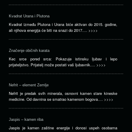
Kvadrat Urana i Plutona
Kvadrat između Plutona i Urana biće aktivan do 2015. godine,
ali njihova energija će biti na snazi do 2017.…
>>>>
Značenje običnih karata
Kec srce pored srca: Pokazuje istinsku ljubav i lepo
prijateljstvo. Prijatelj može postati vaš ljubavnik.…
>>>>
Nefrit – element Zemlje
Nefrit je predak svih minerala, osnovni kamen stare kineske
medicine. Od davnina se smatrao kamenom bogova.…
>>>>
Jaspis – kamen riba
Jaspis je kamen zaštine energije i donosi uspeh osobama