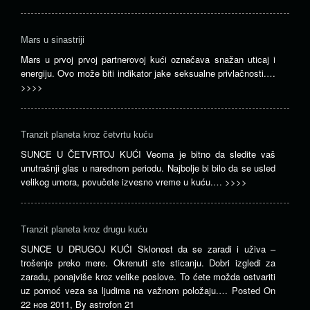
Mars u sinastriji
Mars u prvoj prvoj partnerovoj kući označava snažan uticaj i
energiju. Ovo može biti indikator jake seksualne privlačnosti.…
>>>>
Tranzit planeta kroz četvrtu kuću
SUNCE U ČETVRTOJ KUĆI Veoma je bitno da sledite vaš
unutrašnji glas u narednom periodu. Najbolje bi bilo da se usled
velikog umora, povučete izvesno vreme u kuću.…
>>>>
Tranzit planeta kroz drugu kuću
SUNCE U DRUGOJ KUĆI Sklonost da se zaradi i uživa –
trošenje preko mere. Okrenuti ste sticanju. Dobri izgledi za
zaradu, ponajviše kroz velike poslove. To ćete možda ostvariti
uz pomoć veza sa ljudima na važnom položaju.…
Posted On
22 нов 2011
,
By
astrofon 21