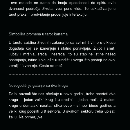
ove metode ne samo da imaju sposobnost da opišu svih
dvanaest područja života, već puno više. To usklađivanje u
tarot praksi i predviđanje procenjuje interakciju
Simbolika promena u tarot kartama
U tarotu suština životnih zakona je da svi mi živimo u ciklusu
događaja koji se izmenjuju i stalno ponavljaju. Život i smrt,
ljubav i mržnja, sreća i nesreća to su stabilne istine našeg
postojanja, istine koje leže u središtu svega što postoji na ovoj
zemlji i izvan nje. Često se mož
Novogodišnje gatanje sa dva kruga
Da bi saznali šta nas očekuje u novoj godini, treba nacrtati dva
kruga – jedan veliki krug i u sredini – jedan mali. U malom
krugu u šematski nacrtati sliku ovce – simbol iduće godine, a
veliki krug podeliti u 8 sektora. U svakom sektoru treba upisati
želju. Na primer, „ve