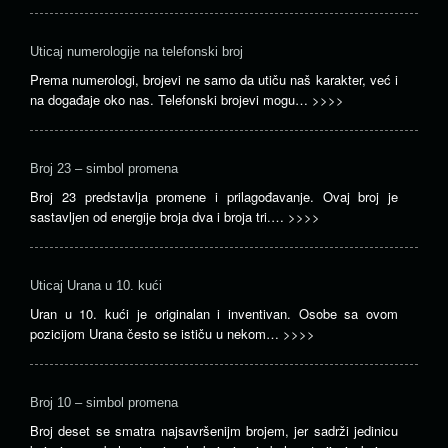
Uticaj numerologije na telefonski broj
Prema numerologi, brojevi ne samo da utiču naš karakter, već i
na događaje oko nas. Telefonski brojevi mogu…
>>>>
Broj 23 – simbol promena
Broj 23 predstavlja promene i prilagođavanje. Ovaj broj je
sastavljen od energije broja dva i broja tri.…
>>>>
Uticaj Urana u 10. kući
Uran u 10. kući je originalan i inventivan. Osobe sa ovom
pozicijom Urana često se ističu u nekom…
>>>>
Broj 10 – simbol promena
Broj deset se smatra najsavršenijm brojem, jer sadrži jedinicu