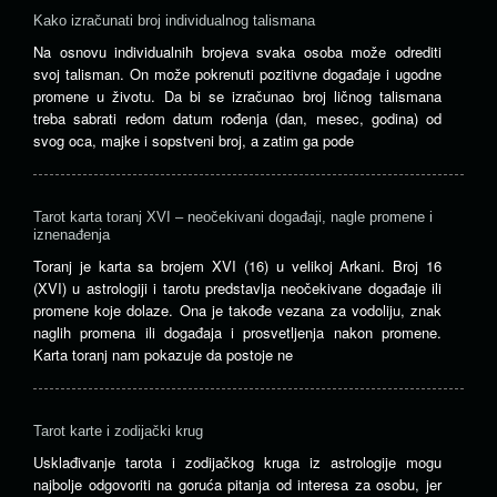
Kako izračunati broj individualnog talismana
Na osnovu individualnih brojeva svaka osoba može odrediti
svoj talisman. On može pokrenuti pozitivne događaje i ugodne
promene u životu. Da bi se izračunao broj ličnog talismana
treba sabrati redom datum rođenja (dan, mesec, godina) od
svog oca, majke i sopstveni broj, a zatim ga pode
Tarot karta toranj XVI – neočekivani događaji, nagle promene i
iznenađenja
Toranj je karta sa brojem XVI (16) u velikoj Arkani. Broj 16
(XVI) u astrologiji i tarotu predstavlja neočekivane događaje ili
promene koje dolaze. Ona je takođe vezana za vodoliju, znak
naglih promena ili događaja i prosvetljenja nakon promene.
Karta toranj nam pokazuje da postoje ne
Tarot karte i zodijački krug
Usklađivanje tarota i zodijačkog kruga iz astrologije mogu
najbolje odgovoriti na goruća pitanja od interesa za osobu, jer