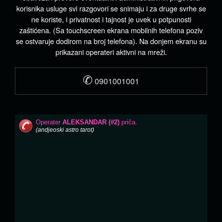
korisnika usluge svi razgovori se snimaju i za druge svrhe se
ne koriste, i privatnost i tajnost je uvek u potpunosti
zaštićena. (Sa touchscreen ekrana mobilnih telefona poziv
se ostvaruje dodirom na broj telefona). Na donjem ekranu su
prikazani operateri aktivni na mreži.
✆
0901001001