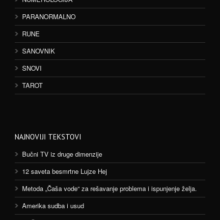
PARANORMALNO
RUNE
SANOVNIK
SNOVI
TAROT
NAJNOVIJI TEKSTOVI
Bučni TV iz druge dimenzije
12 saveta besmrtne Lujze Hej
Metoda „Čaša vode“ za rešavanje problema i ispunjenje želja.
Amerika sudba i usud