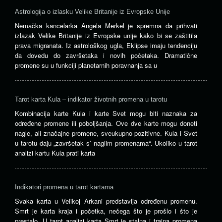
Astrologija o izlasku Velike Britanije iz Evropske Unije
Nemačka kancelarka Angela Merkel je spremna da prihvati
izlazak Velike Britanije iz Evropske unije kako bi se zaštitila
prava migranata. Iz astrološkog ugla, Eklipse imaju tendenciju
da dovedu do završetaka i novih početaka. Dramatične
promene su u funkciji planetarnih poravnanja sa u
Tarot karta Kula – indikator životnih promena u tarotu
Kombinacija karte Kula i karte Svet mogu biti naznaka za
određene promene ili poboljšanja. Ove dve karte mogu doneti
nagle, ali značajne promene, sveukupno pozitivne. Kula i Svet
u tarotu daju „završetak s’ naglim promenama“. Ukoliko u tarot
analizi kartu Kula prati karta
Indikatori promena u tarot kartama
Svaka karta u Velikoj Arkani predstavlja određenu promenu.
Smrt je karta kraja i početka, nečega što je prošlo i što je
prestalo. U tarot analizi karta Smrt je stalna i trajna promena