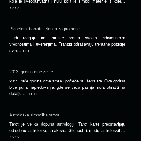
koja je sveobuhvatna i nulu koja je simbol materije iz koje…
>>>>
Planetarni tranziti – šansa za promene
Ljudi reaguju na tranzite prema svojim individualnim
vrednostima i uverenjima. Tranziti odražavaju trenutne pozicije
svih…
>>>>
2013. godina crne zmije
2013. biće godina crna zmije i počeće 10. februara. Ova godina
biće puna napredovanja, gde se veća pažnja mora obratiti na
detalje.…
>>>>
Astrološka simbolika tarota
Tarot je velika dopuna astrologiji. Tarot karte predstavljaju
određene astrološke znakove. Sličnost između astroloških…
>>>>