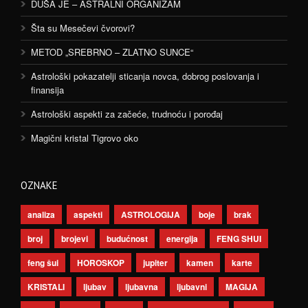
DUŠA JE – ASTRALNI ORGANIZAM
Šta su Mesečevi čvorovi?
METOD „SREBRNO – ZLATNO SUNCE“
Astrološki pokazatelji sticanja novca, dobrog poslovanja i
finansija
Astrološki aspekti za začeće, trudnoću i porođaj
Magični kristal Tigrovo oko
OZNAKE
analiza
aspekti
ASTROLOGIJA
boje
brak
broj
brojevi
budućnost
energija
FENG SHUI
feng šui
HOROSKOP
jupiter
kamen
karte
KRISTALI
ljubav
ljubavna
ljubavni
MAGIJA