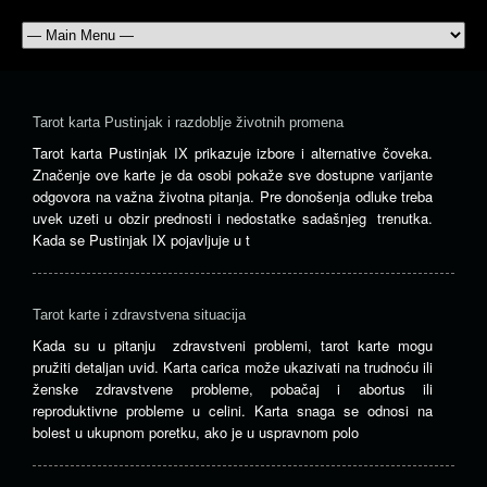
Tarot karta Pustinjak i razdoblje životnih promena
Tarot karta Pustinjak IX prikazuje izbore i alternative čoveka.
Značenje ove karte je da osobi pokaže sve dostupne varijante
odgovora na važna životna pitanja. Pre donošenja odluke treba
uvek uzeti u obzir prednosti i nedostatke sadašnjeg trenutka.
Kada se Pustinjak IX pojavljuje u t
Tarot karte i zdravstvena situacija
Kada su u pitanju zdravstveni problemi, tarot karte mogu
pružiti detaljan uvid. Karta carica može ukazivati ​​na trudnoću ili
ženske zdravstvene probleme, pobačaj i abortus ili
reproduktivne probleme u celini. Karta snaga se odnosi na
bolest u ukupnom poretku, ako je u uspravnom polo