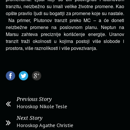
tranzitu, neizbežno su imali velike životne promene. Kao
opšte pravilo ljudi su bogatiji za promene koje su nastale.
Na primer, Plutonov tranzit preko MC – a će doneti
neizbežne promene na poslovnom planu. Neptun na
Marsu zahteva preciznije korišćenje energije. Uranov
tranzit traži okolnosti u kojima postoji više slobode i
prostora, više raznolikosti i više povezivanja.
Previous Story
Horoskop Nikole Tesle
Next Story
Horoskop Agathe Christie