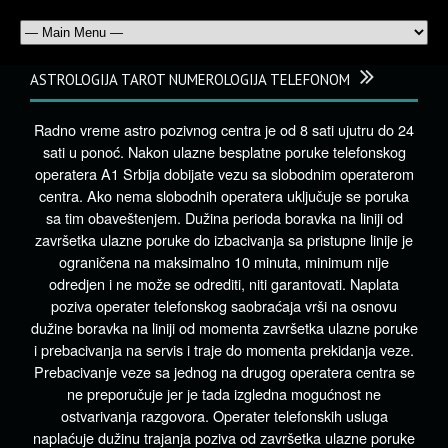
ASTROLOGIJA TAROT NUMEROLOGIJA TELEFONOM
Radno vreme astro pozivnog centra je od 8 sati ujutru do 24
sati u ponoć. Nakon ulazne besplatne poruke telefonskog
operatera A1 Srbija dobijate vezu sa slobodnim operaterom
centra. Ako nema slobodnih operatera uključuje se poruka
sa tim obaveštenjem. Dužina perioda boravka na liniji od
završetka ulazne poruke do izbacivanja sa pristupne linije je
ograničena na maksimalno 10 minuta, minimum nije
odredjen i ne može se odrediti, niti garantovati. Naplata
poziva operater telefonskog saobraćaja vrši na osnovu
dužine boravka na liniji od momenta završetka ulazne poruke
i prebacivanja na servis i traje do momenta prekidanja veze.
Prebacivanje veze sa jednog na drugog operatera centra se
ne preporučuje jer je tada izgledna mogućnost ne
ostvarivanja razgovora. Operater telefonskih usluga
naplaćuje dužinu trajanja poziva od završetka ulazne poruke