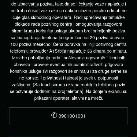
do izbacivanja poziva, tako da se i čekanje veze naplaćuje i
ne treba čekati vezu ako se nakon ulazne poruke odmah ne
čuje glas slobodnog operatera. Radi sprečavanja tehničke
blokade rada pozivnog centra i omogucvanja razgovora
širem krugu korisnika usluga ukupan broj primljenih poziva
sa jednog broja telefona je ograničen na 20 poziva dnevno i
100 poziva mesečno. Cena boravka na liniji pozivnog centra
telefonski provajder A1Srbija naplaćuje 36 dinara po minutu.
Iz svrhe poboljšanja rada i poštovanja ugovornih i licencnih
obaveza i provere eventualnih administrativnih prigovora
korisnika usluge svi razgovori se snimaju i za druge svrhe se
ne koriste, i privatnost i tajnost je uvek u potpunosti
zaštićena. (Sa touchscreen ekrana mobilnih telefona poziv
se ostvaruje dodirom na broj telefona). Na donjem ekranu su
prikazani operateri aktivni na mreži.
✆
0901001001