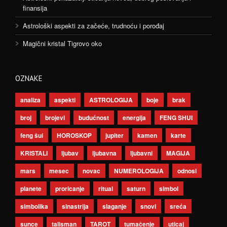
finansija
Astrološki aspekti za začeće, trudnoću i porođaj
Magični kristal Tigrovo oko
OZNAKE
analiza
aspekti
ASTROLOGIJA
boje
brak
broj
brojevi
budućnost
energija
FENG SHUI
feng šui
HOROSKOP
jupiter
kamen
karte
KRISTALI
ljubav
ljubavna
ljubavni
MAGIJA
mars
mesec
novac
NUMEROLOGIJA
odnosi
planete
proricanje
ritual
saturn
simbol
simbolika
sinastrija
slaganje
snovi
sreća
sunce
talisman
TAROT
tumačenje
uticaj