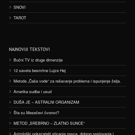
SNOVI
TAROT
NAJNOVIJI TEKSTOVI
Bučni TV iz druge dimenzije
12 saveta besmrtne Lujze Hej
Metoda „Čaša vode“ za rešavanje problema i ispunjenje želja.
Amerika sudba i usud
DUŠA JE – ASTRALNI ORGANIZAM
Šta su Mesečevi čvorovi?
METOD „SREBRNO – ZLATNO SUNCE“
Astrološki pokazatelji sticanja novca, dobrog poslovanja i