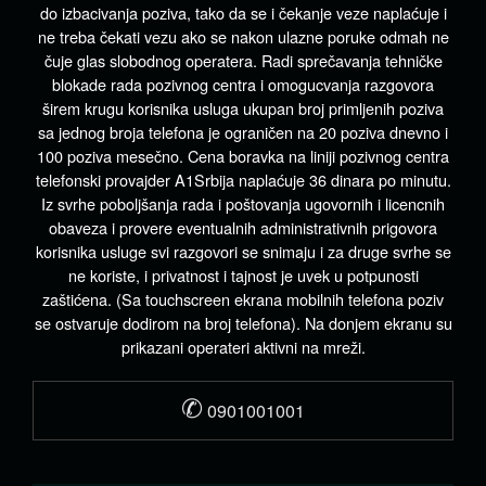
do izbacivanja poziva, tako da se i čekanje veze naplaćuje i
ne treba čekati vezu ako se nakon ulazne poruke odmah ne
čuje glas slobodnog operatera. Radi sprečavanja tehničke
blokade rada pozivnog centra i omogucvanja razgovora
širem krugu korisnika usluga ukupan broj primljenih poziva
sa jednog broja telefona je ograničen na 20 poziva dnevno i
100 poziva mesečno. Cena boravka na liniji pozivnog centra
telefonski provajder A1Srbija naplaćuje 36 dinara po minutu.
Iz svrhe poboljšanja rada i poštovanja ugovornih i licencnih
obaveza i provere eventualnih administrativnih prigovora
korisnika usluge svi razgovori se snimaju i za druge svrhe se
ne koriste, i privatnost i tajnost je uvek u potpunosti
zaštićena. (Sa touchscreen ekrana mobilnih telefona poziv
se ostvaruje dodirom na broj telefona). Na donjem ekranu su
prikazani operateri aktivni na mreži.
✆
0901001001