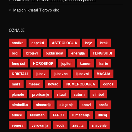
Magični kristal Tigrovo oko
OZNAKE
analiza
aspekti
ASTROLOGIJA
boje
brak
broj
brojevi
budućnost
energija
FENG SHUI
feng šui
HOROSKOP
jupiter
kamen
karte
KRISTALI
ljubav
ljubavna
ljubavni
MAGIJA
mars
mesec
novac
NUMEROLOGIJA
odnosi
planete
proricanje
ritual
saturn
simbol
simbolika
sinastrija
slaganje
snovi
sreća
sunce
talisman
TAROT
tumačenje
uticaj
venera
verovanja
voda
zaštita
značenje