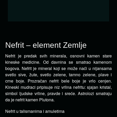
Nefrit – element Zemlje
Nefrit je predak svih minerala, osnovni kamen stare
kineske medicine. Od davnina se smatrao kamenom
bogova.
Nefrit je mineral koji se može naći u nijansama
svetlo sive, žute, svetlo zelene, tamno zelene, plave i
crne boje. Prozračan nefrit bele boje je vrlo cenjen.
Kineski mudraci pripisuje niz vrlina nefritu: sjajan kristal,
simbol ljudske vrline, pravde i sreće. Astrolozi smatraju
da je nefrit kamen Plutona.
Nefrit u talismanima i amuletima