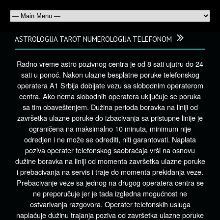
ASTROLOGIJA TAROT NUMEROLOGIJA TELEFONOM
Radno vreme astro pozivnog centra je od 8 sati ujutru do 24
sati u ponoć. Nakon ulazne besplatne poruke telefonskog
operatera A1 Srbija dobijate vezu sa slobodnim operaterom
centra. Ako nema slobodnih operatera uključuje se poruka
sa tim obaveštenjem. Dužina perioda boravka na liniji od
završetka ulazne poruke do izbacivanja sa pristupne linije je
ograničena na maksimalno 10 minuta, minimum nije
odredjen i ne može se odrediti, niti garantovati. Naplata
poziva operater telefonskog saobraćaja vrši na osnovu
dužine boravka na liniji od momenta završetka ulazne poruke
i prebacivanja na servis i traje do momenta prekidanja veze.
Prebacivanje veze sa jednog na drugog operatera centra se
ne preporučuje jer je tada izgledna mogućnost ne
ostvarivanja razgovora. Operater telefonskih usluga
naplaćuje dužinu trajanja poziva od završetka ulazne poruke