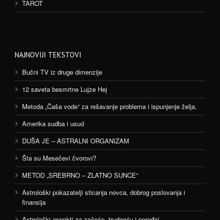
TAROT
NAJNOVIJI TEKSTOVI
Bučni TV iz druge dimenzije
12 saveta besmrtne Lujze Hej
Metoda „Čaša vode“ za rešavanje problema i ispunjenje želja.
Amerika sudba i usud
DUŠA JE – ASTRALNI ORGANIZAM
Šta su Mesečevi čvorovi?
METOD „SREBRNO – ZLATNO SUNCE“
Astrološki pokazatelji sticanja novca, dobrog poslovanja i
finansija
Astrološki aspekti za začeće, trudnoću i porođaj