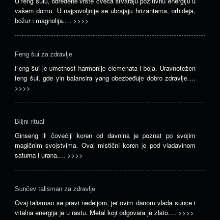
U feng šuiu, određene vrste cveća stvaraju pozitivnu energiju u
vašem domu. U najpovoljnije se ubrajaju hrizantema, orhideja,
božur i magnolija.…
>>>>
Feng šui za zdravlje
Feng šui je umetnost harmonije elemenata i boja. Uravnotežen
feng šui, gde yin balansira yang obezbeđuje dobro zdravlje.…
>>>>
Biljni ritual
Ginseng ili čovečiji koren od davnina je poznat po svojim
magičnim svojstvima. Ovaj mistični koren je pod vladavinom
saturna i urana.…
>>>>
Sunčev talisman za zdravlje
Ovaj talisman se pravi nedeljom, jer ovim danom vlada sunce i
vitalna energija je u rastu. Metal koji odgovara je zlato.…
>>>>