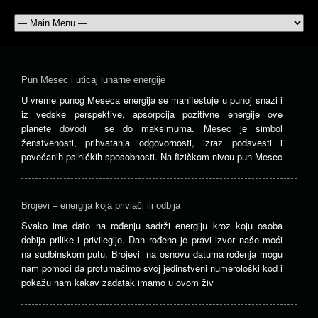
Pun Mesec i uticaj lunarne energije
U vreme punog Meseca energija se manifestuje u punoj snazi i
iz vedske perspektive, apsorpcija pozitivne energije ove
planete dovodi se do maksimuma. Mesec je simbol
ženstvenosti, prihvatanja odgovornosti, izraz podsvesti i
povećanih psihičkih sposobnosti. Na fizičkom nivou pun Mesec
Brojevi – energija koja privlači ili odbija
Svako ime dato na rođenju sadrži energiju kroz koju osoba
dobija prilike i privilegije. Dan rođena je pravi izvor naše moći
na sudbinskom putu. Brojevi na osnovu datuma rođenja mogu
nam pomoći da protumačimo svoj jedinstveni numerološki kod i
pokažu nam kakav zadatak imamo u ovom živ