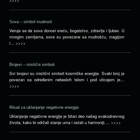
>>>>
Sova – simbol mudrosti
Veruje se da sova donosi sreću, bogatstvo, zdravlje i ljubav. U
mnogim zemljama, sove su povezane sa mudrošću, magijom
i…
>>>>
Brojevi – mistični simboli
Svi brojevi su mistični simboli kosmičke energije. Svaki broj je
povezan sa određenim nebeskih telom i pod uticajem je…
>>>>
Ritual za uklanjanje negativne energije
Uklanjanje negativne energije je bitan deo našeg svakodnevnog
života, kako bi održali stanje uma i ostali u harmoniji.…
>>>>