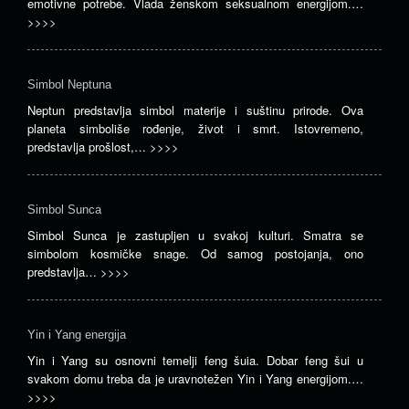
emotivne potrebe. Vlada ženskom seksualnom energijom.…
>>>>
Simbol Neptuna
Neptun predstavlja simbol materije i suštinu prirode. Ova
planeta simboliše rođenje, život i smrt. Istovremeno,
predstavlja prošlost,…
>>>>
Simbol Sunca
Simbol Sunca je zastupljen u svakoj kulturi. Smatra se
simbolom kosmičke snage. Od samog postojanja, ono
predstavlja…
>>>>
Yin i Yang energija
Yin i Yang su osnovni temelji feng šuia. Dobar feng šui u
svakom domu treba da je uravnotežen Yin i Yang energijom.…
>>>>