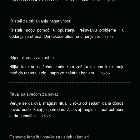
Kristali za otklanjanje negativnosti
Kristali mogu pomoći u opuštanju, rešavanju problema i u
otklanjanju stresa. Oni takođe utiču na umanjenje…
>>>>
Biljni talisman za zaštitu
Biljke koje se najčešće koriste za zaštitu su one koje imaju
moć da rasteraju zlo i naprave zaštitnu barijeru.…
>>>>
Ritual sa svećom za novac
Veruje se da ovaj magični ritual u roku od sedam dana donosi
novac osobi kojoj je potreban. Za ovaj magični ritual potrebno
je da nabavite:…
>>>>
Osnovna feng šui pravila za uspeh u karijeri