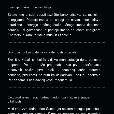
Energija imena u numerologiji
Svako ime u sebi sadrži različite karakteristike, sa različitim
energijama. Postoje imena sa energijom novca, moći, slave,
porodične i energije srećnog braka. Mnoga imena doprinose
zdravlju i dugovečnosti, a postoje imena sa lošom energijom.
Energetske karakteristike muških i ženskih
Broj 5 simbol uzbuđenja i kreativnosti u Kabali
Broj 5 u Kabali simboliše vidljivu manifestacija duha odnosno
preporod. Pet se može protumačiti kao prva manifestacija
kreativnih oblika, prvi korak u adaptaciji duha materije,
odnosno, prvi korak na putu ka usklađivanju oblika i sadržaja.
Pet se temelji nepredvidljivosti, međutim, kr
Četvorodnevni magični ritual medom za vraćanje snage i
vitalnosti
Med ima izvanrednu moć Sunca, jer solarna energija pospešuje
snagu i vitalnost čoveka. Ritual sa medom se radi u podne.