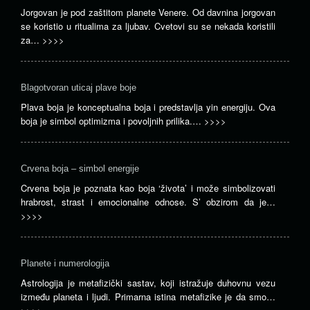
Jorgovan je pod zaštitom planete Venere. Od davnina jorgovan
se koristio u ritualima za ljubav. Cvetovi su se nekada koristili
za…
>>>>
Blagotvoran uticaj plave boje
Plava boja je konceptualna boja i predstavlja yin energiju. Ova
boja je simbol optimizma i povoljnih prilika.…
>>>>
Crvena boja – simbol energije
Crvena boja je poznata kao boja ‘života’ i može simbolizovati
hrabrost, strast i emocionalne odnose. S’ obzirom da je…
>>>>
Planete i numerologija
Astrologija je metafizički sastav, koji istražuje duhovnu vezu
između planeta i ljudi. Primarna istina metafizike je da smo…