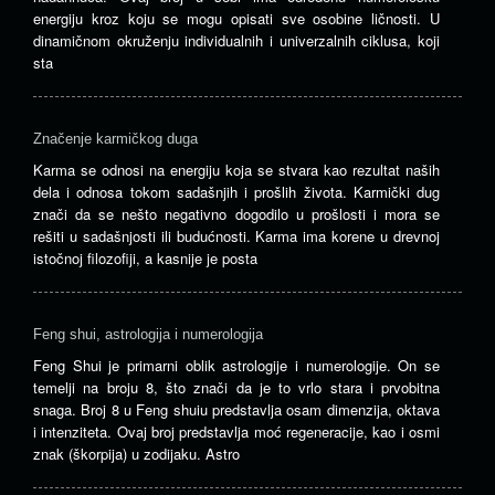
energiju kroz koju se mogu opisati sve osobine ličnosti. U
dinamičnom okruženju individualnih i univerzalnih ciklusa, koji
sta
Značenje karmičkog duga
Karma se odnosi na energiju koja se stvara kao rezultat naših
dela i odnosa tokom sadašnjih i prošlih života. Karmički dug
znači da se nešto negativno dogodilo u prošlosti i mora se
rešiti u sadašnjosti ili budućnosti. Karma ima korene u drevnoj
istočnoj filozofiji, a kasnije je posta
Feng shui, astrologija i numerologija
Feng Shui je primarni oblik astrologije i numerologije. On se
temelji na broju 8, što znači da je to vrlo stara i prvobitna
snaga. Broj 8 u Feng shuiu predstavlja osam dimenzija, oktava
i intenziteta. Ovaj broj predstavlja moć regeneracije, kao i osmi
znak (škorpija) u zodijaku. Astro