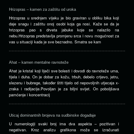
Hrizopras – kamen za zaštitu od uroka
Hrizopras u srednjem vijeku je bio graviran u obliku bika koji
daje snagu i zaštitu onoj osobi koja ga nosi. Kaže se da je
hrizopras pao s drveta jabuke koje se nalazilo na
nebu.Hrizopras predstavlja promjenu srca i novu mogućnost za
vas u situaciji kada je sve beznadno. Smatra se kam
Ahat – kamen mentalne ravnoteže
Ahat je kristal koji liječi sve bolesti i dovodi do ravnoteže uma,
tijela i duha. On je dobar za kožu, trbuh, debelo crijevo, jetru,
slezenu i bubrege, također štiti tijelo od nepovoljnih utjecaja x-
zraka i radijacije.Povoljan je za biljni svijet. On poboljšava
pamćenje i koncentracij
Uticaj dominantnih brojeva na sudbinske događaje
U numerologiji svaki broj ima dva aspekta – pozitivan i
negativan. Kroz analizu grafikona može se izračunati