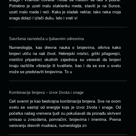
Potrebno je uzeti malu staklenku meda, staviti je na Sunce,
uzeti malo meda i reći -Kako je sladak nektar, tako neka moja
snaga dolazi i izleči dušu, telo i vrati vi
Savršena ravnoteža u ljubavnim odnosima
Numerologija, kao drevna nauka o brojevima, otkriva kako
brojevi utiču na naš život. Hebrejski mistici, grčki pitagorejci,
mistični pripadnici okultnih zajednica su verovali da brojevi
imaju različite vibracije ili kvalitete, kao i da se sve u svetu
može se predstaviti brojevima. To u
Kombinacije brojeva – izvor života i snage
Celi svemir je kao beskrajna kombinacija brojeva. Sve na ovom
svetu se sastoji od energije koja je izvor života i snage. Od
početka našeg vremena ljudi su pokušavali da pronađu skriveni
smisao u zvezdama, pomračini, brojevima i imenima. Prema
verovanju drevnih mudraca, numerologija zn