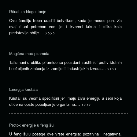
Ritual za blagostanje
Ovu čaroliju treba uraditi četvrtkom, kada je mesec pun. Za
ovaj ritual potreban vam je 1 kvarcni kristal i slika koja
predstavlja obilje.…
>>>>
Magična moć piramida
Talismani u obliku piramide su pouzdani zaštitnici protiv štetnih
i neželjenih zračenja iz zemlje ili industrijskih izvora.…
>>>>
Energija kristala
Kristali su veoma specifični jer imaju živu energiju u sebi koja
utiče na opšte poboljšanje organizma.…
>>>>
Protok energije u feng šui
U feng šuiu postoje dve vrste energija: pozitivna i negativna.