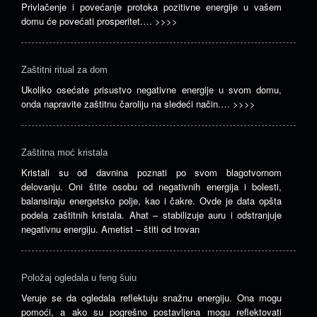
Privlačenje i povećanje protoka pozitivne energije u vašem
domu će povećati prosperitet.…
>>>>
Zaštitni ritual za dom
Ukoliko osećate prisustvo negativne energije u svom domu,
onda napravite zaštitnu čaroliju na sledeći način.…
>>>>
Zaštitna moć kristala
Kristali su od davnina poznati po svom blagotvornom
delovanju. Oni štite osobu od negativnih energija i bolesti,
balansiraju energetsko polje, kao i čakre. Ovde je data opšta
podela zaštitnih kristala. Ahat – stabilizuje auru i odstranjuje
negativnu energiju. Ametist – štiti od trovan
Položaj ogledala u feng šuiu
Veruje se da ogledala reflektuju snažnu energiju. Ona mogu
pomoći, a ako su pogrešno postavljena mogu reflektovati