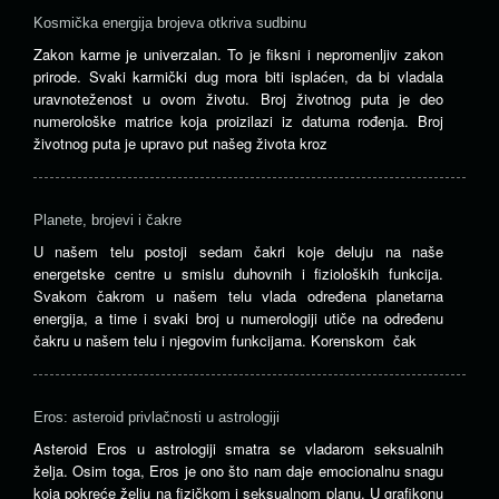
Kosmička energija brojeva otkriva sudbinu
Zakon karme je univerzalan. To je fiksni i nepromenljiv zakon
prirode. Svaki karmički dug mora biti isplaćen, da bi vladala
uravnoteženost u ovom životu. Broj životnog puta je deo
numerološke matrice koja proizilazi iz datuma rođenja. Broj
životnog puta je upravo put našeg života kroz
Planete, brojevi i čakre
U našem telu postoji sedam čakri koje deluju na naše
energetske centre u smislu duhovnih i fizioloških funkcija.
Svakom čakrom u našem telu vlada određena planetarna
energija, a time i svaki broj u numerologiji utiče na određenu
čakru u našem telu i njegovim funkcijama. Korenskom čak
Eros: asteroid privlačnosti u astrologiji
Asteroid Eros u astrologiji smatra se vladarom seksualnih
želja. Osim toga, Eros je ono što nam daje emocionalnu snagu
koja pokreće želju na fizičkom i seksualnom planu. U grafikonu