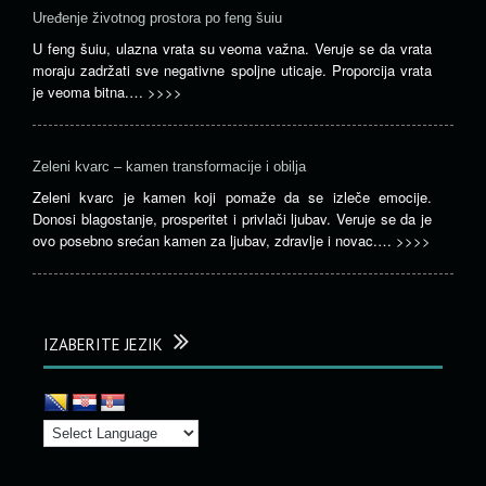
Uređenje životnog prostora po feng šuiu
U feng šuiu, ulazna vrata su veoma važna. Veruje se da vrata
moraju zadržati sve negativne spoljne uticaje. Proporcija vrata
je veoma bitna.…
>>>>
Zeleni kvarc – kamen transformacije i obilja
Zeleni kvarc je kamen koji pomaže da se izleče emocije.
Donosi blagostanje, prosperitet i privlači ljubav. Veruje se da je
ovo posebno srećan kamen za ljubav, zdravlje i novac.…
>>>>
IZABERITE JEZIK