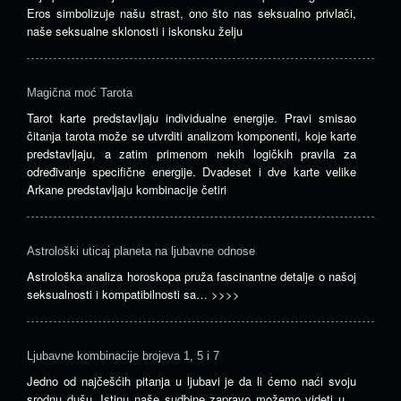
Eros simbolizuje našu strast, ono što nas seksualno privlači,
naše seksualne sklonosti i iskonsku želju
Magična moć Tarota
Tarot karte predstavljaju individualne energije. Pravi smisao
čitanja tarota može se utvrditi analizom komponenti, koje karte
predstavljaju, a zatim primenom nekih logičkih pravila za
određivanje specifične energije. Dvadeset i dve karte velike
Arkane predstavljaju kombinacije četiri
Astrološki uticaj planeta na ljubavne odnose
Astrološka analiza horoskopa pruža fascinantne detalje o našoj
seksualnosti i kompatibilnosti sa…
>>>>
Ljubavne kombinacije brojeva 1, 5 i 7
Jedno od najčešćih pitanja u ljubavi je da li ćemo naći svoju
srodnu dušu. Istinu naše sudbine zapravo možemo videti u…