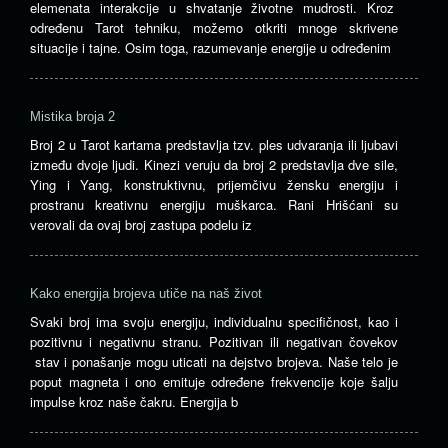
elemenata interakcije u shvatanje životne mudrosti. Kroz
određenu Tarot tehniku, možemo otkriti mnoge skrivene
situacije i tajne. Osim toga, razumevanje energije u određenim
Mistika broja 2
Broj 2 u Tarot kartama predstavlja tzv. ples udvaranja ili ljubavi
između dvoje ljudi. Kinezi veruju da broj 2 predstavlja dve sile,
Ying i Yang, konstruktivnu, prijemčivu žensku energiju i
prostranu kreativnu energiju muškarca. Rani Hrišćani su
verovali da ovaj broj zastupa podelu iz
Kako energija brojeva utiče na naš život
Svaki broj ima svoju energiju, individualnu specifičnost, kao i
pozitivnu i negativnu stranu. Pozitivan ili negativan čovekov
stav i ponašanje mogu uticati na dejstvo brojeva. Naše telo je
poput magneta i ono emituje određene frekvencije koje šalju
impulse kroz naše čakru. Energija b