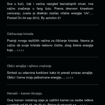
Sve u kući, čak i većina naizgled beznačajnih stvari, ima
važno značenje u feng šuiu. Prema drevnom kineskom
verovanju, cveće je direktan nosilac vitalne energije “chi”.…
Posted On
04 sep 2012
,
By
astrofon 21
Održavanje kristala
Postoji mnogo različitih načina za čišćenje kristala. Veoma je
važno da svoje kristale redovno čistite, zbog štetne energije
koja…
>>>>
Oblici amajlija i njihovo značenje
Simboli su odavnina korišćeni kako bi preneli smisao amajlije.
Oblici i forme imaju jedinstvene energije.…
>>>>
Hematit – kamen škorpija
Ovaj kamen metalnog sjaja je zaštitni kamen za osobe rođene
u periodu od 24.10. do 22.11. Prsten ili privezak sa…
>>>>