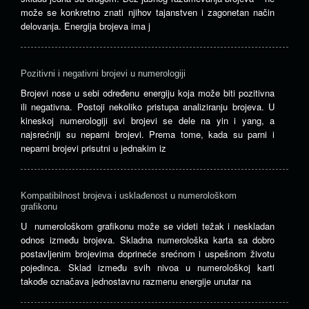
može se konkretno znati njihov tajanstven i zagonetan način
delovanja. Energija brojeva ima j
Pozitivni i negativni brojevi u numerologiji
Brojevi nose u sebi određenu energiju koja može biti pozitivna
ili negativna. Postoji nekoliko pristupa analiziranju brojeva. U
kineskoj numerologiji svi brojevi se dele na yin i yang, a
najsrećniji su neparni brojevi. Prema tome, kada su parni i
neparni brojevi prisutni u jednakim iz
Kompatibilnost brojeva i usklađenost u numerološkom
grafikonu
U numerološkom grafikonu može se videti težak i neskladan
odnos između brojeva. Skladna numerološka karta sa dobro
postavljenim brojevima doprineće srećnom i uspešnom životu
pojedinca. Sklad između svih nivoa u numerološkoj karti
takođe označava jednostavnu razmenu energije unutar na