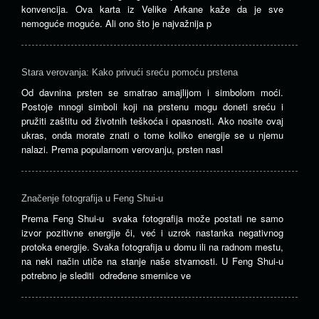
konvencija. Ova karta iz Velike Arkane kaže da je sve
nemoguće moguće. Ali ono što je najvažnija p
Stara verovanja: Kako privući sreću pomoću prstena
Od davnina prsten se smatrao amajlijom i simbolom moći.
Postoje mnogi simboli koji na prstenu mogu doneti sreću i
pružiti zaštitu od životnih teškoća i opasnosti. Ako nosite ovaj
ukras, onda morate znati o tome koliko energije se u njemu
nalazi. Prema popularnom verovanju, prsten nasl
Značenje fotografija u Feng Shui-u
Prema Feng Shui-u svaka fotografija može postati ne samo
izvor pozitivne energije či, već i uzrok nastanka negativnog
protoka energije. Svaka fotografija u domu ili na radnom mestu,
na neki način utiče na stanje naše stvarnosti. U Feng Shui-u
potrebno je slediti određene smernice ve