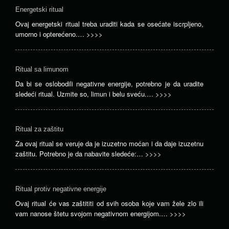
Energetski ritual
Ovaj energetski ritual treba uraditi kada se osećate iscrpljeno,
umorno i opterećeno.…
>>>>
Ritual sa limunom
Da bi se oslobodili negativne energije, potrebno je da uradite
sledeći ritual. Uzmite so, limun i belu sveću.…
>>>>
Ritual za zaštitu
Za ovaj ritual se veruje da je izuzetno moćan i da daje izuzetnu
zaštitu. Potrebno je da nabavite sledeće:…
>>>>
Ritual protiv negativne energije
Ovaj ritual će vas zaštititi od svih osoba koje vam žele zlo ili
vam nanose štetu svojom negativnom energijom.…
>>>>