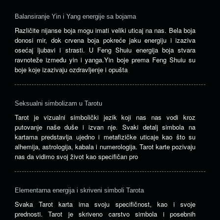
Balansiranje Yin i Yang energije sa bojama
Različite nijanse boja mogu imati veliki uticaj na nas. Bela boja
donosi mir, dok crvena boja pokreće jaku energiju i izaziva
osećaj ljubavi i strasti. U Feng Shuiu energija boja stvara
ravnoteže između yin i yanga.Yin boje prema Feng Shuiu su
boje koje izazivaju ozdravljenje i opušta
Seksualni simbolizam u Tarotu
Tarot je vizualni simbolički jezik koji nas nas vodi kroz
putovanje naše duše i izvan nje. Svaki detalj simbola na
kartama predstavlja ujedno i metafizičke uticaje kao što su
alhemija, astrologija, kabala i numerologija. Tarot karte pozivaju
nas da vidimo svoj život kao specifičan pro
Elementarna energija i skriveni simboli Tarota
Svaka Tarot karta ima svoju specifičnost, kao i svoje
prednosti. Tarot je skriveno carstvo simbola i posebnih