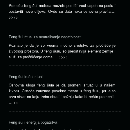
Pomoću feng šui metoda možete postići veći uspeh na poslu i
postaviti nove ciljeve. Ovde su data neka osnovna pravila.…
>>>>
Feng šui ritual za neutralisanje negativnosti
Poznato je da je so veoma moćno sredstvo za pročišćenje
životnog prostora. U feng šuiu, so predstavlja element zemlje i
služi za pročišćenje doma.…
>>>>
Feng šui kućni rituali
Osnovna uloga feng šuia je da promeni situaciju u našem
životu. Čistoća zauzima posebno mesto u feng šuiu, jer je to
prva stvar na koju treba obratiti pažnju kako bi nešto promenili.
…
>>
Feng šui i energija bogatstva