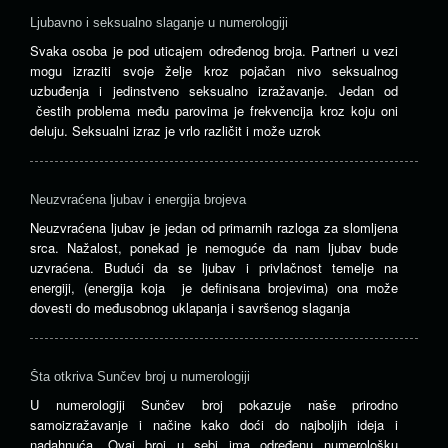
Ljubavno i seksualno slaganje u numerologiji
Svaka osoba je pod uticajem određenog broja. Partneri u vezi
mogu izraziti svoje želje kroz pojačan nivo seksualnog
uzbuđenja i jedinstveno seksualno izražavanje. Jedan od
čestih problema među parovima je frekvencija kroz koju oni
deluju. Seksualni izraz je vrlo različit i može uzrok
Neuzvraćena ljubav i energija brojeva
Neuzvraćena ljubav je jedan od primarnih razloga za slomljena
srca. Nažalost, ponekad je nemoguće da nam ljubav bude
uzvraćena. Budući da se ljubav i privlačnost temelje na
energiji, (energija koja je definisana brojevima) ona može
dovesti do međusobnog uklapanja i savršenog slaganja
Šta otkriva Sunčev broj u numerologiji
U numerologiji Sunčev broj pokazuje naše prirodno
samoizražavanje i načine kako doći do najboljih ideja i
nadahnuća. Ovaj broj u sebi ima određenu numerološku