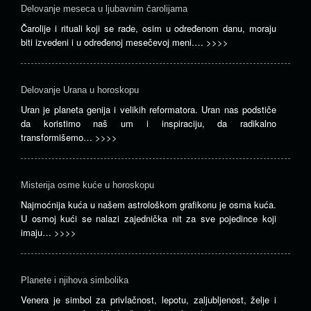
Delovanje meseca u ljubavnim čarolijama
Čarolije i rituali koji se rade, osim u određenom danu, moraju
biti izvedeni i u određenoj mesečevoj meni.…
>>>>
Delovanje Urana u horoskopu
Uran je planeta genija i velikih reformatora. Uran nas podstiče
da koristimo naš um i inspiraciju, da radikalno
transformišemo…
>>>>
Misterija osme kuće u horoskopu
Najmoćnija kuća u našem astrološkom grafikonu je osma kuća.
U osmoj kući se nalazi zajednička nit za sve pojedince koji
imaju…
>>>>
Planete i njihova simbolika
Venera je simbol za privlačnost, lepotu, zaljubljenost, želje i