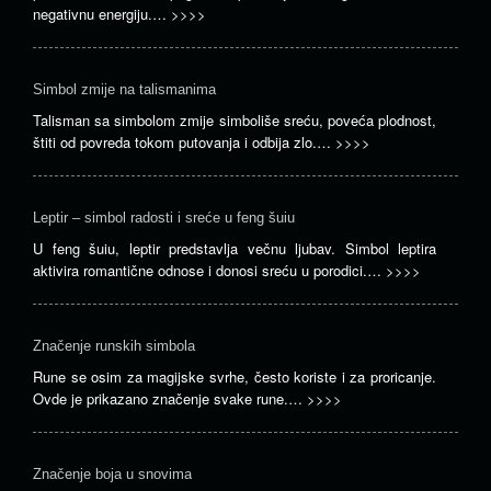
negativnu energiju.…
>>>>
Simbol zmije na talismanima
Talisman sa simbolom zmije simboliše sreću, poveća plodnost,
štiti od povreda tokom putovanja i odbija zlo.…
>>>>
Leptir – simbol radosti i sreće u feng šuiu
U feng šuiu, leptir predstavlja večnu ljubav. Simbol leptira
aktivira romantične odnose i donosi sreću u porodici.…
>>>>
Značenje runskih simbola
Rune se osim za magijske svrhe, često koriste i za proricanje.
Ovde je prikazano značenje svake rune.…
>>>>
Značenje boja u snovima