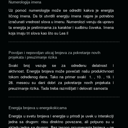
Numerologija imena
Uz pomoć numerologije može se odrediti kakva je energija
ličnog imena. Da bi utvrdili energiju imena najpre je potrebno
izračunati vrednost slova u imenu. Numerolozi veruju da upravo
ta energija je preliminarna za karakter i sudbinu čoveka. Imena
koja imaju tri slova kao što su Lea il
Povoljan i nepovoljan uticaj brojeva za pokretanje novih
projekata i preuzimanje rizika
Svaki broj vezuje se za određenu delatnost i
aktivnost. Energija brojeva može povećati našu produktivnost
tokom određenog dana. Tako na primer svaki 1. , 10. , 19. i
28. mesecu su dani dobri za pokretanje novih projekata i
preuzimanje rizika. Tada treba razmišljati i delovati samosta
Energija brojeva u energokokicama
Energija u svetu brojeva i energije u prirodi je uvek u interakciji
jedna sa drugom: nisu direktno povezane, ali potpuno su u
skladu jedna sa drugom. Bez jasnog razumevanja brojeva – ne