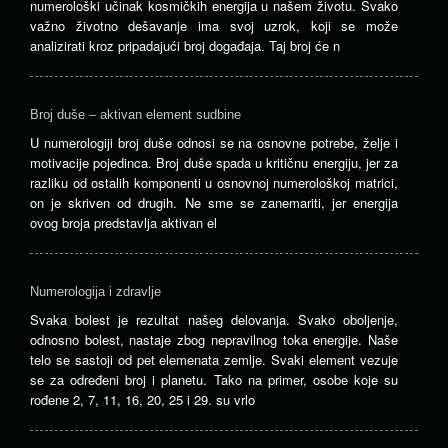
numerološki učinak kosmičkih energija u našem životu. Svako
važno životno dešavanje ima svoj uzrok, koji se može
analizirati kroz pripadajući broj događaja. Taj broj će n
Broj duše – aktivan element sudbine
U numerologiji broj duše odnosi se na osnovne potrebe, želje i
motivacije pojedinca. Broj duše spada u kritičnu energiju, jer za
razliku od ostalih komponenti u osnovnoj numerološkoj matrici,
on je skriven od drugih. Ne sme se zanemariti, jer energija
ovog broja predstavlja aktivan el
Numerologija i zdravlje
Svaka bolest je rezultat našeg delovanja. Svako oboljenje,
odnosno bolest, nastaje zbog nepravilnog toka energije. Naše
telo se sastoji od pet elemenata zemlje. Svaki element vezuje
se za određeni broj i planetu. Tako na primer, osobe koje su
rođene 2, 7, 11, 16, 20, 25 i 29. su vrlo