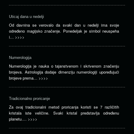
Uticaj dana u nedelji
Od davnina se verovalo da svaki dan u nedelji ima svoje
određeno magijsko značenje. Ponedeljak je simbol neuspeha
i…
>>>>
Numerologija
Numerologija je nauka o tajanstvenom i skrivenom značenju
brojeva. Astrologija dodaje dimenziju numerologiji upoređujući
brojeve prema…
>>>>
Tradicionalno proricanje
Za ovaj tradicionalni metod proricanja koristi se 7 različitih
kristala iste veličine. Svaki kristal predstavlja određenu
planetu.…
>>>>