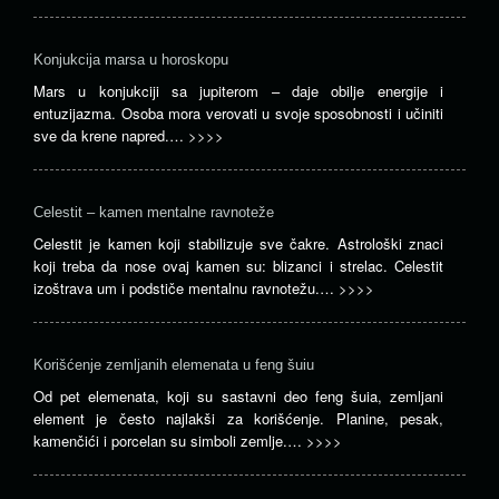
Konjukcija marsa u horoskopu
Mars u konjukciji sa jupiterom – daje obilje energije i
entuzijazma. Osoba mora verovati u svoje sposobnosti i učiniti
sve da krene napred.…
>>>>
Celestit – kamen mentalne ravnoteže
Celestit je kamen koji stabilizuje sve čakre. Astrološki znaci
koji treba da nose ovaj kamen su: blizanci i strelac. Celestit
izoštrava um i podstiče mentalnu ravnotežu.…
>>>>
Korišćenje zemljanih elemenata u feng šuiu
Od pet elemenata, koji su sastavni deo feng šuia, zemljani
element je često najlakši za korišćenje. Planine, pesak,
kamenčići i porcelan su simboli zemlje.…
>>>>