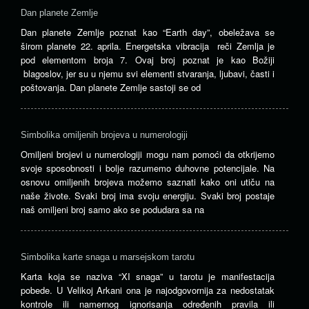
Dan planete Zemlje
Dan planete Zemlje poznat kao “Earth day”, obeležava se
širom planete 22. aprila. Energetska vibracija reči Zemlja je
pod elementom broja 7. Ovaj broj poznat je kao Božiji
blagoslov, jer su u njemu svi elementi stvaranja, ljubavi, časti i
poštovanja. Dan planete Zemlje sastoji se od
Simbolika omiljenih brojeva u numerologiji
Omiljeni brojevi u numerologiji mogu nam pomoći da otkrijemo
svoje sposobnosti i bolje razumemo duhovne potencijale. Na
osnovu omiljenih brojeva možemo saznati kako oni utiču na
naše živote. Svaki broj ima svoju energiju. Svaki broj postaje
naš omiljeni broj samo ako se podudara sa na
Simbolika karte snaga u marsejskom tarotu
Karta koja se naziva “XI snaga” u tarotu je manifestacija
pobede. U Velikoj Arkani ona je najodgovornija za nedostatak
kontrole ili namernog ignorisanja određenih pravila ili