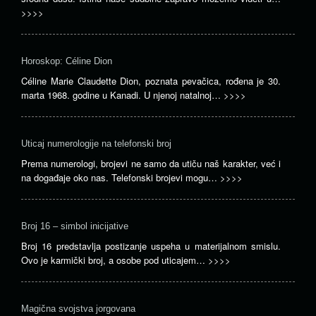
>>>>
Horoskop: Céline Dion
Céline Marie Claudette Dion, poznata pevačica, rođena je 30.
marta 1968. godine u Kanadi. U njenoj natalnoj…
>>>>
Uticaj numerologije na telefonski broj
Prema numerologi, brojevi ne samo da utiču naš karakter, već i
na događaje oko nas. Telefonski brojevi mogu…
>>>>
Broj 16 – simbol inicijative
Broj 16 predstavlja postizanje uspeha u materijalnom smislu.
Ovo je karmički broj, a osobe pod uticajem…
>>>>
Magična svojstva jorgovana