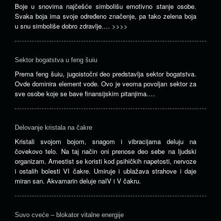
Boje u snovima najčešće simbolišu emotivno stanje osobe.
Svaka boja ima svoje određeno značenje, pa tako zelena boja
u snu simboliše dobro zdravlje.…
>>>>
Sektor bogatstva u feng šuiu
Prema feng šuiu, jugoistočni deo predstavlja sektor bogatstva.
Ovde dominira element vode. Ovo je veoma povoljan sektor za
sve osobe koje se bave finansijskim pitanjima.…
Delovanje kristala na čakre
Kristali svojom bojom, snagom i vibracijama deluju na
čovekovo telo. Na taj način oni prenose deo sebe na ljudski
organizam. Amestist se koristi kod psihičkih napetosti, nervoze
i ostalih bolesti VI čakre. Umiruje i ublažava strahove i daje
miran san. Akvamarin deluje naIV i V čakru.
Suvo cveće – blokator vitalne energije